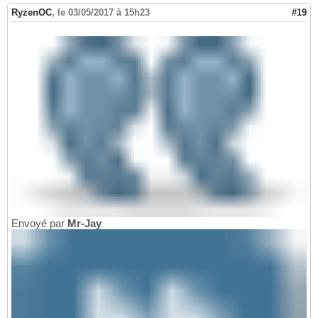
RyzenOC
,
le 03/05/2017 à 15h23
#19
Envoyé par
Mr-Jay