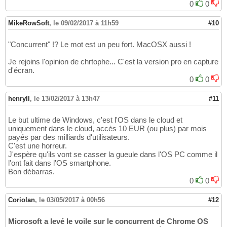
0
0
MikeRowSoft
,
le 09/02/2017 à 11h59
#10
"Concurrent" !? Le mot est un peu fort. MacOSX aussi !
Je rejoins l'opinion de chrtophe... C'est la version pro en capture
d'écran.
0
0
henryII
,
le 13/02/2017 à 13h47
#11
Le but ultime de Windows, c'est l'OS dans le cloud et
uniquement dans le cloud, accès 10 EUR (ou plus) par mois
payés par des milliards d'utilisateurs.
C'est une horreur.
J'espère qu'ils vont se casser la gueule dans l'OS PC comme il
l'ont fait dans l'OS smartphone.
Bon débarras.
0
0
Coriolan
,
le 03/05/2017 à 00h56
#12
Microsoft a levé le voile sur le concurrent de Chrome OS