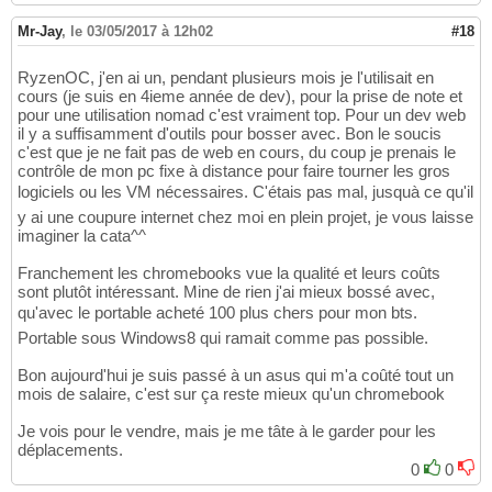
Mr-Jay
,
le 03/05/2017 à 12h02
#18
RyzenOC, j'en ai un, pendant plusieurs mois je l'utilisait en
cours (je suis en 4ieme année de dev), pour la prise de note et
pour une utilisation nomad c'est vraiment top. Pour un dev web
il y a suffisamment d'outils pour bosser avec. Bon le soucis
c'est que je ne fait pas de web en cours, du coup je prenais le
contrôle de mon pc fixe à distance pour faire tourner les gros
logiciels ou les VM nécessaires. C'étais pas mal, jusquà ce qu'il
y ai une coupure internet chez moi en plein projet, je vous laisse
imaginer la cata^^
Franchement les chromebooks vue la qualité et leurs coûts
sont plutôt intéressant. Mine de rien j'ai mieux bossé avec,
qu'avec le portable acheté 100 plus chers pour mon bts.
Portable sous Windows8 qui ramait comme pas possible.
Bon aujourd'hui je suis passé à un asus qui m'a coûté tout un
mois de salaire, c'est sur ça reste mieux qu'un chromebook
Je vois pour le vendre, mais je me tâte à le garder pour les
déplacements.
0
0