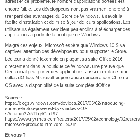
adresser ce problème, le nombre dapplications portées est
encore faible. Les développeurs nont pas vraiment cherché à
tirer parti des avantages du Store de Windows, à savoir la
facilité dinstallation et de mise à jour de leurs applications. Les
utilisateurs également semblent peu enclins à télécharger des
applications à partir de la boutique de Windows.
Malgré ces enjeux, Microsoft espère que Windows 10 S va
captiver lattention des développeurs pour supporter le Store.
Léditeur a donné lexemple en plaçant sa suite Office 2016
directement dans la boutique de Windows, une preuve que
Centennial peut porter des applications aussi complexes que
celles dOffice. Microsoft espère aussi concurrencer Chrome
OS avec la disponibilité de la suite complète dOffice.
Source :
https://blogs.windows.com/devices/2017/05/02/introducing-
surface-laptop-powered-by-windows-10-
s/#Lucxo3iA5Tkg4CLd.97 -
https://www.nytimes.com/reuters/2017/05/02/technology/02reuters
microsoft-products.html?src=busln
Et vous ?