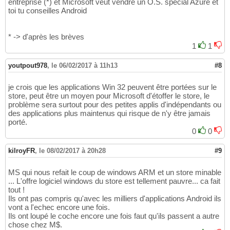
entreprise (*) et Microsoft veut vendre un O.S. spécial Azure et
toi tu conseilles Android
* -> d'après les brèves
1
1
youtpout978
,
le 06/02/2017 à 11h13
#8
je crois que les applications Win 32 peuvent être portées sur le
store, peut être un moyen pour Microsoft d'étoffer le store, le
problème sera surtout pour des petites applis d'indépendants ou
des applications plus maintenus qui risque de n'y être jamais
porté.
0
0
kilroyFR
,
le 08/02/2017 à 20h28
#9
MS qui nous refait le coup de windows ARM et un store minable
... L'offre logiciel windows du store est tellement pauvre... ca fait
tout !
Ils ont pas compris qu'avec les milliers d'applications Android ils
vont a l'echec encore une fois.
Ils ont loupé le coche encore une fois faut qu'ils passent a autre
chose chez M$.