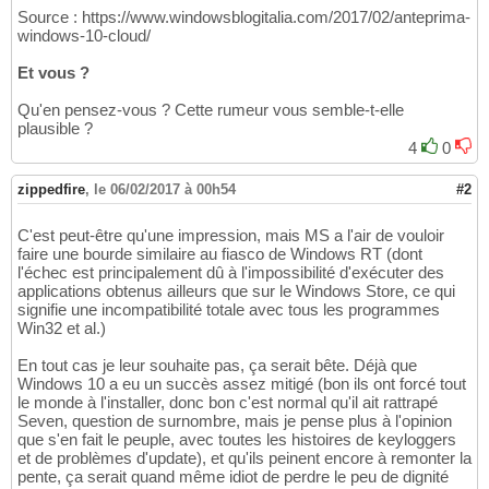
Source : https://www.windowsblogitalia.com/2017/02/anteprima-
windows-10-cloud/
Et vous ?
Qu'en pensez-vous ? Cette rumeur vous semble-t-elle
plausible ?
4
0
zippedfire
,
le 06/02/2017 à 00h54
#2
C'est peut-être qu'une impression, mais MS a l'air de vouloir
faire une bourde similaire au fiasco de Windows RT (dont
l'échec est principalement dû à l'impossibilité d'exécuter des
applications obtenus ailleurs que sur le Windows Store, ce qui
signifie une incompatibilité totale avec tous les programmes
Win32 et al.)
En tout cas je leur souhaite pas, ça serait bête. Déjà que
Windows 10 a eu un succès assez mitigé (bon ils ont forcé tout
le monde à l'installer, donc bon c'est normal qu'il ait rattrapé
Seven, question de surnombre, mais je pense plus à l'opinion
que s'en fait le peuple, avec toutes les histoires de keyloggers
et de problèmes d'update), et qu'ils peinent encore à remonter la
pente, ça serait quand même idiot de perdre le peu de dignité