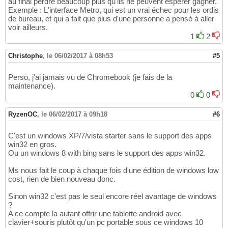
au final perdre beaucoup plus qu'ils ne peuvent espérer gagner.
Exemple : L'interface Metro, qui est un vrai échec pour les ordis
de bureau, et qui a fait que plus d'une personne a pensé á aller
voir ailleurs.
1
2
Christophe
,
le 06/02/2017 à 08h53
#5
Perso, j'ai jamais vu de Chromebook (je fais de la
maintenance).
0
0
RyzenOC
,
le 06/02/2017 à 09h18
#6
C'est un windows XP/7/vista starter sans le support des apps
win32 en gros.
Ou un windows 8 with bing sans le support des apps win32.
Ms nous fait le coup à chaque fois d'une édition de windows low
cost, rien de bien nouveau donc.
Sinon win32 c'est pas le seul encore réel avantage de windows
?
A ce compte la autant offrir une tablette android avec
clavier+souris plutôt qu'un pc portable sous ce windows 10