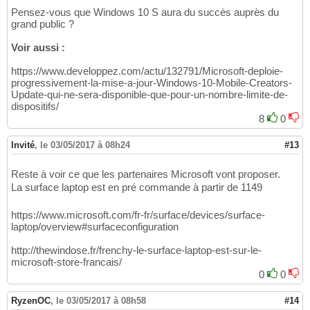
Pensez-vous que Windows 10 S aura du succès auprès du
grand public ?
Voir aussi :
https://www.developpez.com/actu/132791/Microsoft-deploie-
progressivement-la-mise-a-jour-Windows-10-Mobile-Creators-
Update-qui-ne-sera-disponible-que-pour-un-nombre-limite-de-
dispositifs/
8
0
Invité
,
le 03/05/2017 à 08h24
#13
Reste à voir ce que les partenaires Microsoft vont proposer.
La surface laptop est en pré commande à partir de 1149
https://www.microsoft.com/fr-fr/surface/devices/surface-
laptop/overview#surfaceconfiguration
http://thewindose.fr/frenchy-le-surface-laptop-est-sur-le-
microsoft-store-francais/
0
0
RyzenOC
,
le 03/05/2017 à 08h58
#14