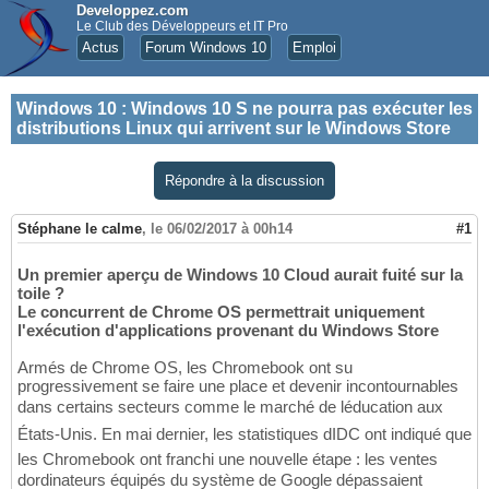
Developpez.com
Le Club des Développeurs et IT Pro
Actus
Forum Windows 10
Emploi
Windows 10
:
Windows 10 S ne pourra pas exécuter les
distributions Linux qui arrivent sur le Windows Store
Répondre à la discussion
Stéphane le calme
,
le 06/02/2017 à 00h14
#1
Un premier aperçu de Windows 10 Cloud aurait fuité sur la
toile ?
Le concurrent de Chrome OS permettrait uniquement
l'exécution d'applications provenant du Windows Store
Armés de Chrome OS, les Chromebook ont su
progressivement se faire une place et devenir incontournables
dans certains secteurs comme le marché de léducation aux
États-Unis. En mai dernier, les statistiques dIDC ont indiqué que
les Chromebook ont franchi une nouvelle étape : les ventes
dordinateurs équipés du système de Google dépassaient