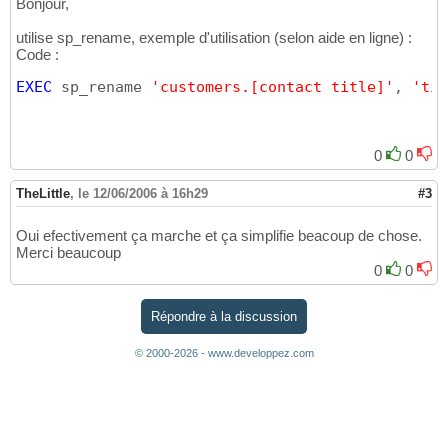
Bonjour,
utilise sp_rename, exemple d'utilisation (selon aide en ligne) :
Code :
EXEC
 sp_rename 
'customers.[contact title]'
, 
'tit
0
0
TheLittle
,
le 12/06/2006 à 16h29
#3
Oui efectivement ça marche et ça simplifie beacoup de chose.
Merci beaucoup
0
0
Répondre à la discussion
© 2000-2026 - www.developpez.com