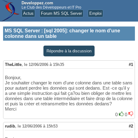
Developpez.com
Le Club des Développeurs et IT Pro
Actus
Forum MS SQL Server
Emploi
MS SQL Server
:
[sql 2005]: changer le nom d'une
colonne dans un table
Répondre à la discussion
TheLittle
,
le 12/06/2006 à 15h35
#1
Bonjour,
Je souhaiter changer le nom d'une colonne dans une table sans
pour autant perdre les données qui sont dedans. Est -ce qu'il y
a une simple instruction qui fait ça?ou bien obliger de mettre les
données dans une table intermédiaire et faire drop de la colonne
et puis la créer et retransmettre les données dedans?
Merci
0
0
rudib
,
le 12/06/2006 à 15h53
#2