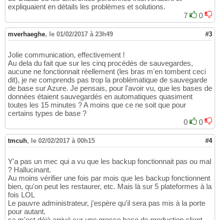
expliquaient en détails les problèmes et solutions.
7
0
mverhaeghe
,
le 01/02/2017 à 23h49
#3
Jolie communication, effectivement !
Au dela du fait que sur les cinq procédés de sauvegardes,
aucune ne fonctionnait réellement (les bras m'en tombent ceci
dit), je ne comprends pas trop la problématique de sauvegarde
de base sur Azure. Je pensais, pour l'avoir vu, que les bases de
données étaient sauvegardés en automatiques quasiment
toutes les 15 minutes ? A moins que ce ne soit que pour
certains types de base ?
0
0
tmcuh
,
le 02/02/2017 à 00h15
#4
Y'a pas un mec qui a vu que les backup fonctionnait pas ou mal
? Hallucinant.
Au moins vérifier une fois par mois que les backup fonctionnent
bien, qu'on peut les restaurer, etc. Mais là sur 5 plateformes à la
fois LOL
Le pauvre administrateur, j'espère qu'il sera pas mis à la porte
pour autant.
ça m'est déjà arrivé sur une grosse base de production client,