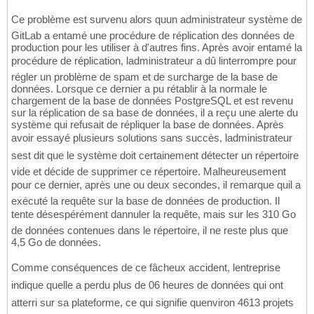
Ce problème est survenu alors quun administrateur système de
GitLab a entamé une procédure de réplication des données de
production pour les utiliser à d'autres fins. Après avoir entamé la
procédure de réplication, ladministrateur a dû linterrompre pour
régler un problème de spam et de surcharge de la base de
données. Lorsque ce dernier a pu rétablir à la normale le
chargement de la base de données PostgreSQL et est revenu
sur la réplication de sa base de données, il a reçu une alerte du
système qui refusait de répliquer la base de données. Après
avoir essayé plusieurs solutions sans succès, ladministrateur
sest dit que le système doit certainement détecter un répertoire
vide et décide de supprimer ce répertoire. Malheureusement
pour ce dernier, après une ou deux secondes, il remarque quil a
exécuté la requête sur la base de données de production. Il
tente désespérément dannuler la requête, mais sur les 310 Go
de données contenues dans le répertoire, il ne reste plus que
4,5 Go de données.
Comme conséquences de ce fâcheux accident, lentreprise
indique quelle a perdu plus de 06 heures de données qui ont
atterri sur sa plateforme, ce qui signifie quenviron 4613 projets