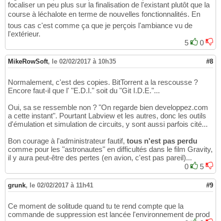
focaliser un peu plus sur la finalisation de l'existant plutôt que la
course à léchalote en terme de nouvelles fonctionnalités. En
tous cas c'est comme ça que je perçois l'ambiance vu de
l'extérieur.
5
0
MikeRowSoft
,
le 02/02/2017 à 10h35
#8
Normalement, c'est des copies. BitTorrent a la rescousse ?
Encore faut-il que l' "E.D.I." soit du "Git I.D.E."...
Oui, sa se ressemble non ? "On regarde bien developpez.com
a cette instant". Pourtant Labview et les autres, donc les outils
d'émulation et simulation de circuits, y sont aussi parfois cité...
Bon courage à l'administrateur fautif,
tous n'est pas perdu
comme pour les "astronautes" en difficultés dans le film Gravity,
il y aura peut-être des pertes (en avion, c'est pas pareil)...
0
5
grunk
,
le 02/02/2017 à 11h41
#9
Ce moment de solitude quand tu te rend compte que la
commande de suppression est lancée l'environnement de prod