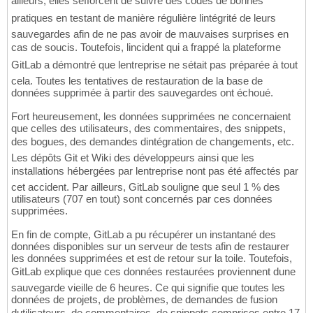
ailleurs, elles sefforcent de suivre des codes de bonnes
pratiques en testant de manière régulière lintégrité de leurs
sauvegardes afin de ne pas avoir de mauvaises surprises en
cas de soucis. Toutefois, lincident qui a frappé la plateforme
GitLab a démontré que lentreprise ne sétait pas préparée à tout
cela. Toutes les tentatives de restauration de la base de
données supprimée à partir des sauvegardes ont échoué.
Fort heureusement, les données supprimées ne concernaient
que celles des utilisateurs, des commentaires, des snippets,
des bogues, des demandes dintégration de changements, etc.
Les dépôts Git et Wiki des développeurs ainsi que les
installations hébergées par lentreprise nont pas été affectés par
cet accident. Par ailleurs, GitLab souligne que seul 1 % des
utilisateurs (707 en tout) sont concernés par ces données
supprimées.
En fin de compte, GitLab a pu récupérer un instantané des
données disponibles sur un serveur de tests afin de restaurer
les données supprimées et est de retour sur la toile. Toutefois,
GitLab explique que ces données restaurées proviennent dune
sauvegarde vieille de 6 heures. Ce qui signifie que toutes les
données de projets, de problèmes, de demandes de fusion
dutilisateurs, de commentaires, de snippets comprises entre 17