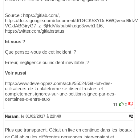
Source : https://gitlab.com/,
https://docs.google.com/document/d/1GCK53YDcBWQveod9kfz
VCxIABGiryG7_z_6jHdVik/pub#h.dgc3wwb1l1t6,
https://twitter.com/gitlabstatus
Et vous ?
Que pensez-vous de cet incident ;?
Erreur, négligence ou incident inévitable ;?
Voir aussi
https://www.developpez.com/actu/95024/GitHub-des-
utilisateurs-de-la-plateforme-se-disent-frustres-et-
completement-ignores-sur-une-petition-signee-par-des-
centaines-d-entre-eux/
11
0
Narann
,
le 01/02/2017 à 22h40
#2
Plus que transparent. Cétait un live en continue dans les locaux
de GitLab ou les différentes personnes intervenaient et