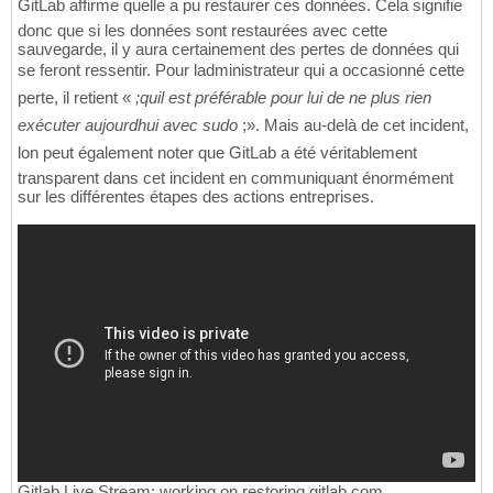
GitLab affirme quelle a pu restaurer ces données. Cela signifie
donc que si les données sont restaurées avec cette
sauvegarde, il y aura certainement des pertes de données qui
se feront ressentir. Pour ladministrateur qui a occasionné cette
perte, il retient «
;quil est préférable pour lui de ne plus rien
exécuter aujourdhui avec sudo
;». Mais au-delà de cet incident,
lon peut également noter que GitLab a été véritablement
transparent dans cet incident en communiquant énormément
sur les différentes étapes des actions entreprises.
Gitlab Live Stream: working on restoring gitlab.com