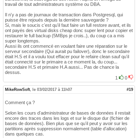
travail de tout administrateurs système ou DBA.
Il n'y a pas de journaux de transaction dans Postgresql, qui
puisse être rejoués depuis la dernière sauvegarde ?
Si, mais le soucis c'est qu'il faut faire un full restore avant, et ils
ont payés des virtual disks cheap donc super lent pour copier et
restaurer le full backup (5MBps je crois..), du coup ca a mis
super longtemps.
Aussi ils ont commencé en voulant faire une réparation sur le
serveur secondaire (Qui aurait pu failover), donc le secondaire
était H.S et il a voulu tout effacer pour le refaire clean sauf qu'il
était connecté sur le primaire a ce moment la, du coup...
secondaire H.S et primaire H.A aussi... Pas de chance la
dessus.
1
0
MikeRowSoft
,
le 03/02/2017 à 11h07
#19
Comment ça ?
Selon les cours d'administrateur de bases de données il restait
encore des traces dans les logs et sur le disque dur (fichier de
bases de données). Bien plus que se qu'il peut y avoir sur les
partitions après suppression normalement (table d'allocation)
dans quelques cas.