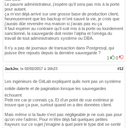
Le pauvre administrateur, j'espère qu'il sera pas mis à la porte
pour autant.
ça m'est déjà arrivé sur une grosse base de production client,
heureusement que les backup m'ont sauvé la vie, je crois que
j'aurais dûe revendre ma maison si j'avais pas eu ça
Il faut espérer au contraire qu'il soit mis à la porte ou lourdement
sanctionné, la sauvegarde doit rester l'alpha et l'oméga du
travail de tout administrateurs système ou DBA.
Il n'y a pas de journaux de transaction dans Postgresql, qui
puisse être rejoués depuis la dernière sauvegarde ?
1
0
JackJnr
,
le 02/02/2017 à 16h23
#12
Les ingénieurs de GitLab expliquent quils nont pas un système
solide dalerte et de pagination lorsque les sauvegardes
échouent
Petit rire car je connais ça. Et d'un point de vue extérieur je
trouve que ça pue, surtout quand on a des données client.
Mais même si la faute n'est pas négligeable je ne suis pas pour
qu'on vire l'admin. Pour m'être déjà fait quelques petites
frayeurs sur ce sujet j'imagine à quel point le type doit se sentir