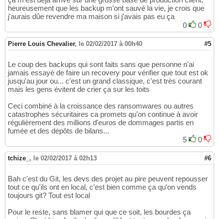
heureusement que les backup m'ont sauvé la vie, je crois que
j'aurais dûe revendre ma maison si j'avais pas eu ça
0
0
Pierre Louis Chevalier
,
le 02/02/2017 à 00h40
#5
Le coup des backups qui sont faits sans que personne n'ai
jamais essayé de faire un recovery pour vérifier que tout est ok
jusqu'au jour ou... c'est un grand classique, c'est très courant
mais les gens évitent de crier ça sur les toits
Ceci combiné à la croissance des ransomwares ou autres
catastrophes sécuritaires ca promets qu'on continue à avoir
régulièrement des millions d'euros de dommages partis en
fumée et des dépôts de bilans...
5
0
tchize_
,
le 02/02/2017 à 02h13
#6
Bah c'est du Git, les devs des projet au pire peuvent repousser
tout ce qu'ils ont en local, c'est bien comme ça qu'on vends
toujours git? Tout est local
Pour le reste, sans blamer qui que ce soit, les bourdes ça