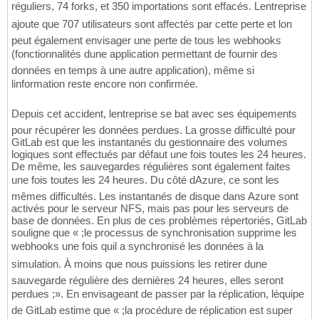
réguliers, 74 forks, et 350 importations sont effacés. Lentreprise
ajoute que 707 utilisateurs sont affectés par cette perte et lon
peut également envisager une perte de tous les webhooks
(fonctionnalités dune application permettant de fournir des
données en temps à une autre application), même si
linformation reste encore non confirmée.
Depuis cet accident, lentreprise se bat avec ses équipements
pour récupérer les données perdues. La grosse difficulté pour
GitLab est que les instantanés du gestionnaire des volumes
logiques sont effectués par défaut une fois toutes les 24 heures.
De même, les sauvegardes régulières sont également faites
une fois toutes les 24 heures. Du côté dAzure, ce sont les
mêmes difficultés. Les instantanés de disque dans Azure sont
activés pour le serveur NFS, mais pas pour les serveurs de
base de données. En plus de ces problèmes répertoriés, GitLab
souligne que « ;le processus de synchronisation supprime les
webhooks une fois quil a synchronisé les données à la
simulation. À moins que nous puissions les retirer dune
sauvegarde régulière des dernières 24 heures, elles seront
perdues ;». En envisageant de passer par la réplication, léquipe
de GitLab estime que « ;la procédure de réplication est super