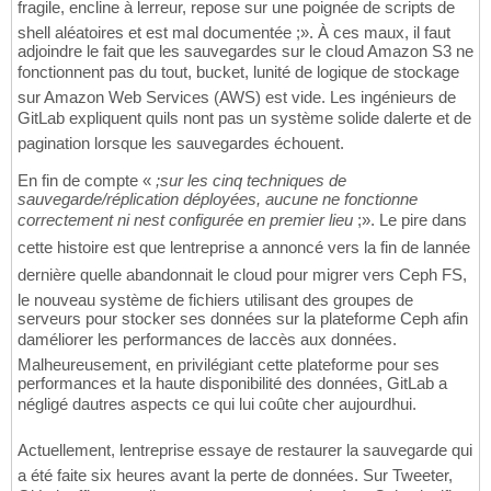
fragile, encline à lerreur, repose sur une poignée de scripts de
shell aléatoires et est mal documentée ;». À ces maux, il faut
adjoindre le fait que les sauvegardes sur le cloud Amazon S3 ne
fonctionnent pas du tout, bucket, lunité de logique de stockage
sur Amazon Web Services (AWS) est vide. Les ingénieurs de
GitLab expliquent quils nont pas un système solide dalerte et de
pagination lorsque les sauvegardes échouent.
En fin de compte «
;sur les cinq techniques de
sauvegarde/réplication déployées, aucune ne fonctionne
correctement ni nest configurée en premier lieu
;». Le pire dans
cette histoire est que lentreprise a annoncé vers la fin de lannée
dernière quelle abandonnait le cloud pour migrer vers Ceph FS,
le nouveau système de fichiers utilisant des groupes de
serveurs pour stocker ses données sur la plateforme Ceph afin
daméliorer les performances de laccès aux données.
Malheureusement, en privilégiant cette plateforme pour ses
performances et la haute disponibilité des données, GitLab a
négligé dautres aspects ce qui lui coûte cher aujourdhui.
Actuellement, lentreprise essaye de restaurer la sauvegarde qui
a été faite six heures avant la perte de données. Sur Tweeter,