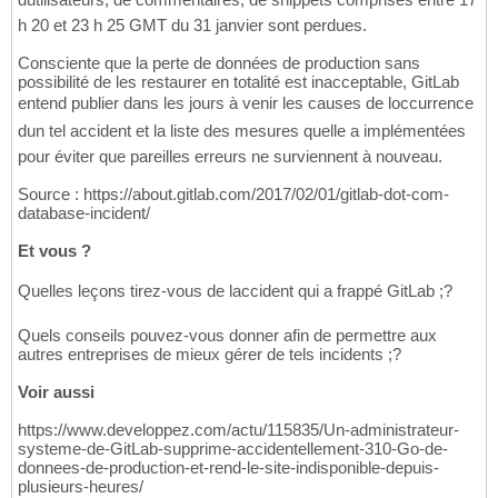
h 20 et 23 h 25 GMT du 31 janvier sont perdues.
Consciente que la perte de données de production sans
possibilité de les restaurer en totalité est inacceptable, GitLab
entend publier dans les jours à venir les causes de loccurrence
dun tel accident et la liste des mesures quelle a implémentées
pour éviter que pareilles erreurs ne surviennent à nouveau.
Source : https://about.gitlab.com/2017/02/01/gitlab-dot-com-
database-incident/
Et vous ?
Quelles leçons tirez-vous de laccident qui a frappé GitLab ;?
Quels conseils pouvez-vous donner afin de permettre aux
autres entreprises de mieux gérer de tels incidents ;?
Voir aussi
https://www.developpez.com/actu/115835/Un-administrateur-
systeme-de-GitLab-supprime-accidentellement-310-Go-de-
donnees-de-production-et-rend-le-site-indisponible-depuis-
plusieurs-heures/