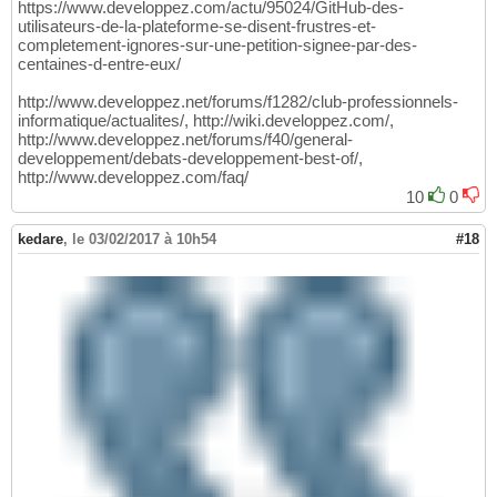
https://www.developpez.com/actu/95024/GitHub-des-
utilisateurs-de-la-plateforme-se-disent-frustres-et-
completement-ignores-sur-une-petition-signee-par-des-
centaines-d-entre-eux/
http://www.developpez.net/forums/f1282/club-professionnels-
informatique/actualites/, http://wiki.developpez.com/,
http://www.developpez.net/forums/f40/general-
developpement/debats-developpement-best-of/,
http://www.developpez.com/faq/
10
0
kedare
,
le 03/02/2017 à 10h54
#18