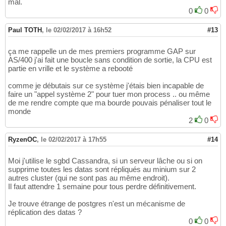
mal.
0
0
Paul TOTH
,
le 02/02/2017 à 16h52
#13
ça me rappelle un de mes premiers programme GAP sur
AS/400 j'ai fait une boucle sans condition de sortie, la CPU est
partie en vrille et le système a rebooté
comme je débutais sur ce système j'étais bien incapable de
faire un "appel système 2" pour tuer mon process .. ou même
de me rendre compte que ma bourde pouvais pénaliser tout le
monde
2
0
RyzenOC
,
le 02/02/2017 à 17h55
#14
Moi j'utilise le sgbd Cassandra, si un serveur lâche ou si on
supprime toutes les datas sont répliqués au minium sur 2
autres cluster (qui ne sont pas au même endroit).
Il faut attendre 1 semaine pour tous perdre définitivement.
Je trouve étrange de postgres n'est un mécanisme de
réplication des datas ?
0
0