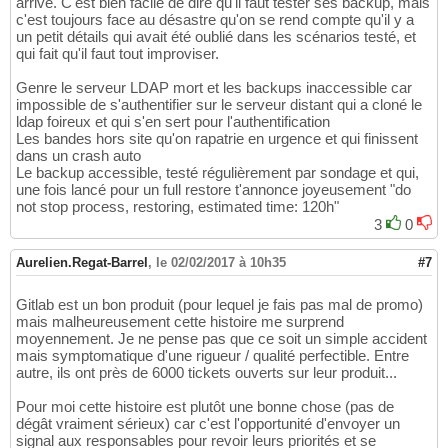
arrive. C'est bien facile de dire qu'il faut tester ses backup, mais
c'est toujours face au désastre qu'on se rend compte qu'il y a
un petit détails qui avait été oublié dans les scénarios testé, et
qui fait qu'il faut tout improviser.
Genre le serveur LDAP mort et les backups inaccessible car
impossible de s'authentifier sur le serveur distant qui a cloné le
ldap foireux et qui s'en sert pour l'authentification
Les bandes hors site qu'on rapatrie en urgence et qui finissent
dans un crash auto
Le backup accessible, testé régulièrement par sondage et qui,
une fois lancé pour un full restore t'annonce joyeusement "do
not stop process, restoring, estimated time: 120h"
3
0
Aurelien.Regat-Barrel
,
le 02/02/2017 à 10h35
#7
Gitlab est un bon produit (pour lequel je fais pas mal de promo)
mais malheureusement cette histoire me surprend
moyennement. Je ne pense pas que ce soit un simple accident
mais symptomatique d'une rigueur / qualité perfectible. Entre
autre, ils ont près de 6000 tickets ouverts sur leur produit...
Pour moi cette histoire est plutôt une bonne chose (pas de
dégât vraiment sérieux) car c'est l'opportunité d'envoyer un
signal aux responsables pour revoir leurs priorités et se