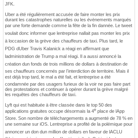
JFK.
Uber a été régulièrement accusée de faire monter les prix
durant les catastrophes naturelles ou les évènements marqués
par une forte demande comme la fête de la fin dannée. Le tweet
voulait donc informer que lentreprise nallait pas monter les prix
à loccasion de la grève des chauffeurs de taxi. Plus tard, le
PDG dUber Travis Kalanick a réagi en affirmant que
ladministration de Trump a mal réagi. Il a aussi annoncé la
création dun fonds de trois millions de dollars à destination de
ses chauffeurs concernés par l'interdiction de territoire. Mais il
est déjà trop tard, le mal a été fait, et lentreprise a été
condamnée par des usagers furieux de la voir ne pas faire part
des protestations et continuer à opérer durant la grève malgré
les requêtes des chauffeurs de taxi.
Lyft qui est habituée à être classée dans le top 50 des
e
applications gratuites occupe désormais la 4
place de lApp
Store. Son nombre de téléchargements a augmenté de 78 % en
une semaine sur iOS. Lentreprise a profité de la polémique pour
annoncer un don dun million de dollars en faveur de lACLU