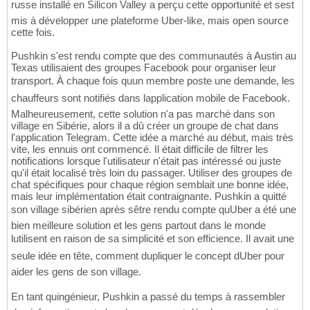
russe installé en Silicon Valley a perçu cette opportunité et sest
mis à développer une plateforme Uber-like, mais open source
cette fois.
Pushkin s'est rendu compte que des communautés à Austin au
Texas utilisaient des groupes Facebook pour organiser leur
transport. À chaque fois quun membre poste une demande, les
chauffeurs sont notifiés dans lapplication mobile de Facebook.
Malheureusement, cette solution n'a pas marché dans son
village en Sibérie, alors il a dû créer un groupe de chat dans
l'application Telegram. Cette idée a marché au début, mais très
vite, les ennuis ont commencé. Il était difficile de filtrer les
notifications lorsque l'utilisateur n'était pas intéressé ou juste
qu'il était localisé très loin du passager. Utiliser des groupes de
chat spécifiques pour chaque région semblait une bonne idée,
mais leur implémentation était contraignante. Pushkin a quitté
son village sibérien après sêtre rendu compte quUber a été une
bien meilleure solution et les gens partout dans le monde
lutilisent en raison de sa simplicité et son efficience. Il avait une
seule idée en tête, comment dupliquer le concept dUber pour
aider les gens de son village.
En tant quingénieur, Pushkin a passé du temps à rassembler