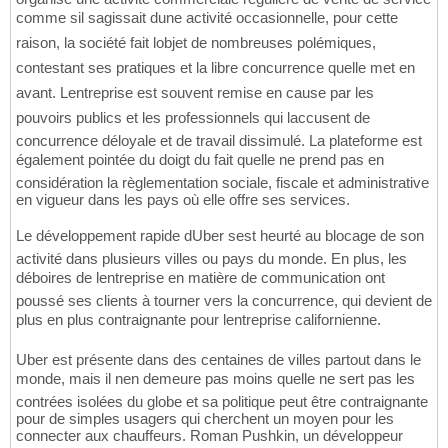
comme sil sagissait dune activité occasionnelle, pour cette
raison, la société fait lobjet de nombreuses polémiques,
contestant ses pratiques et la libre concurrence quelle met en
avant. Lentreprise est souvent remise en cause par les
pouvoirs publics et les professionnels qui laccusent de
concurrence déloyale et de travail dissimulé. La plateforme est
également pointée du doigt du fait quelle ne prend pas en
considération la règlementation sociale, fiscale et administrative
en vigueur dans les pays où elle offre ses services.
Le développement rapide dUber sest heurté au blocage de son
activité dans plusieurs villes ou pays du monde. En plus, les
déboires de lentreprise en matière de communication ont
poussé ses clients à tourner vers la concurrence, qui devient de
plus en plus contraignante pour lentreprise californienne.
Uber est présente dans des centaines de villes partout dans le
monde, mais il nen demeure pas moins quelle ne sert pas les
contrées isolées du globe et sa politique peut être contraignante
pour de simples usagers qui cherchent un moyen pour les
connecter aux chauffeurs. Roman Pushkin, un développeur