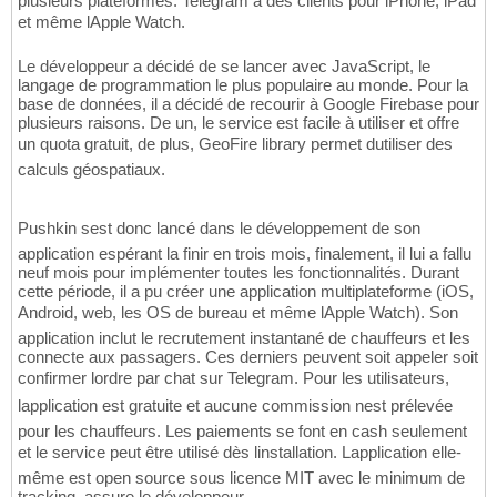
plusieurs plateformes. Telegram a des clients pour iPhone, iPad
et même lApple Watch.
Le développeur a décidé de se lancer avec JavaScript, le
langage de programmation le plus populaire au monde. Pour la
base de données, il a décidé de recourir à Google Firebase pour
plusieurs raisons. De un, le service est facile à utiliser et offre
un quota gratuit, de plus, GeoFire library permet dutiliser des
calculs géospatiaux.
Pushkin sest donc lancé dans le développement de son
application espérant la finir en trois mois, finalement, il lui a fallu
neuf mois pour implémenter toutes les fonctionnalités. Durant
cette période, il a pu créer une application multiplateforme (iOS,
Android, web, les OS de bureau et même lApple Watch). Son
application inclut le recrutement instantané de chauffeurs et les
connecte aux passagers. Ces derniers peuvent soit appeler soit
confirmer lordre par chat sur Telegram. Pour les utilisateurs,
lapplication est gratuite et aucune commission nest prélevée
pour les chauffeurs. Les paiements se font en cash seulement
et le service peut être utilisé dès linstallation. Lapplication elle-
même est open source sous licence MIT avec le minimum de
tracking, assure le développeur.