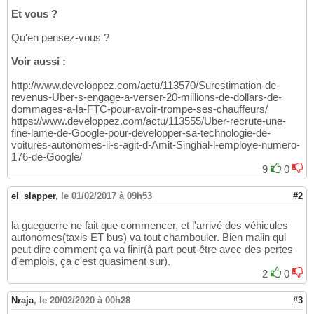
Et vous ?
Qu'en pensez-vous ?
Voir aussi :
http://www.developpez.com/actu/113570/Surestimation-de-
revenus-Uber-s-engage-a-verser-20-millions-de-dollars-de-
dommages-a-la-FTC-pour-avoir-trompe-ses-chauffeurs/
https://www.developpez.com/actu/113555/Uber-recrute-une-
fine-lame-de-Google-pour-developper-sa-technologie-de-
voitures-autonomes-il-s-agit-d-Amit-Singhal-l-employe-numero-
176-de-Google/
9
0
el_slapper
,
le 01/02/2017 à 09h53
#2
la gueguerre ne fait que commencer, et l'arrivé des véhicules
autonomes(taxis ET bus) va tout chambouler. Bien malin qui
peut dire comment ça va finir(à part peut-être avec des pertes
d'emplois, ça c'est quasiment sur).
2
0
Nraja
,
le 20/02/2020 à 00h28
#3