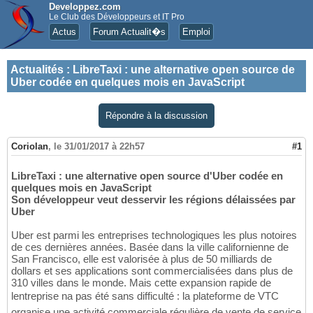
Developpez.com
Le Club des Développeurs et IT Pro
Actus
Forum Actualit�s
Emploi
Actualités
:
LibreTaxi : une alternative open source de
Uber codée en quelques mois en JavaScript
Répondre à la discussion
Coriolan
,
le 31/01/2017 à 22h57
#1
LibreTaxi : une alternative open source d'Uber codée en
quelques mois en JavaScript
Son développeur veut desservir les régions délaissées par
Uber
Uber est parmi les entreprises technologiques les plus notoires
de ces dernières années. Basée dans la ville californienne de
San Francisco, elle est valorisée à plus de 50 milliards de
dollars et ses applications sont commercialisées dans plus de
310 villes dans le monde. Mais cette expansion rapide de
lentreprise na pas été sans difficulté : la plateforme de VTC
organise une activité commerciale régulière de vente de service