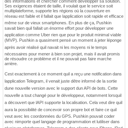
des informations et chercher comment développer sa solution.
Ses exigences étaient de taille, il voulait que le service soit
multiplateforme, supporte les régions où la couverture en
réseau est faible et il fallait que lapplication soit rapide et efficace
même sur de vieux smartphones. En plus de ça, Pushkin
savait bien quil fallait un énorme effort pour développer une
application comme Uber rien que pour le produit minimal viable
(MVP). Pushkin a quasiment pensé un moment à jeter léponge
après avoir réalisé quil navait ni les moyens ni le temps
nécessaires pour mener à bien son projet, mais il avait promis
de résoudre ce problème et il ne pouvait pas faire marche
arrière.
Cest exactement à ce moment quil a reçu une notification dans
lapplication Telegram, il venait juste dêtre informé de la sortie
dune nouvelle version avec le support dun API de bots. Cette
nouvelle a tout changé pour le développeur, notamment lorsquil
a découvert que lAPI supporte la localisation. Cela veut dire quil
aura la possibilité de concevoir son propre bot et faire ce quil
veut avec les coordonnées du GPS. Pushkin pouvait coder
avec nimporte quel langage de programmation et lutiliser dans