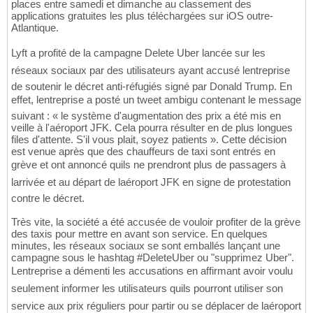
places entre samedi et dimanche au classement des
applications gratuites les plus téléchargées sur iOS outre-
Atlantique.
Lyft a profité de la campagne Delete Uber lancée sur les
réseaux sociaux par des utilisateurs ayant accusé lentreprise
de soutenir le décret anti-réfugiés signé par Donald Trump. En
effet, lentreprise a posté un tweet ambigu contenant le message
suivant : « le système d'augmentation des prix a été mis en
veille à l'aéroport JFK. Cela pourra résulter en de plus longues
files d'attente. S'il vous plait, soyez patients ». Cette décision
est venue après que des chauffeurs de taxi sont entrés en
grève et ont annoncé quils ne prendront plus de passagers à
larrivée et au départ de laéroport JFK en signe de protestation
contre le décret.
Très vite, la société a été accusée de vouloir profiter de la grève
des taxis pour mettre en avant son service. En quelques
minutes, les réseaux sociaux se sont emballés lançant une
campagne sous le hashtag #DeleteUber ou "supprimez Uber".
Lentreprise a démenti les accusations en affirmant avoir voulu
seulement informer les utilisateurs quils pourront utiliser son
service aux prix réguliers pour partir ou se déplacer de laéroport