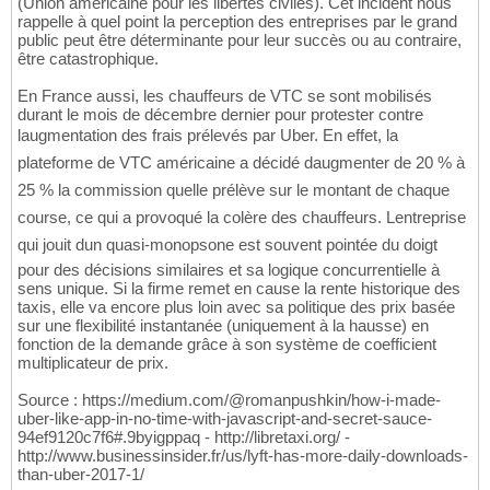
(Union américaine pour les libertés civiles). Cet incident nous
rappelle à quel point la perception des entreprises par le grand
public peut être déterminante pour leur succès ou au contraire,
être catastrophique.
En France aussi, les chauffeurs de VTC se sont mobilisés
durant le mois de décembre dernier pour protester contre
laugmentation des frais prélevés par Uber. En effet, la
plateforme de VTC américaine a décidé daugmenter de 20 % à
25 % la commission quelle prélève sur le montant de chaque
course, ce qui a provoqué la colère des chauffeurs. Lentreprise
qui jouit dun quasi-monopsone est souvent pointée du doigt
pour des décisions similaires et sa logique concurrentielle à
sens unique. Si la firme remet en cause la rente historique des
taxis, elle va encore plus loin avec sa politique des prix basée
sur une flexibilité instantanée (uniquement à la hausse) en
fonction de la demande grâce à son système de coefficient
multiplicateur de prix.
Source : https://medium.com/@romanpushkin/how-i-made-
uber-like-app-in-no-time-with-javascript-and-secret-sauce-
94ef9120c7f6#.9byigppaq - http://libretaxi.org/ -
http://www.businessinsider.fr/us/lyft-has-more-daily-downloads-
than-uber-2017-1/