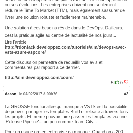
ou ses évolutions. Les entreprises doivent non seulement
réduire le Time To Market (TTM), mais également sassurer de
livrer une solution robuste et facilement maintenable.
Une solution à ces besoins réside dans le DevOps. Dailleurs,
cest la pratique agile au centre de lactualité de nos jours...
Lire l'article
http://rdonfack.developpez.com/tutoriels/alm/devops-avec-
vsts-azure-aspcore/
Cette discussion permettra de recueillir vos avis et
commentaires par rapport à ce dernier.
http://alm.developpez.com/cours/
5
0
Aeson
,
le 04/02/2017 à 00h36
#2
La GROSSE fonctionaltée qui manque a VSTS est la possibilité
de pouvoir partager les templates Build et release a travers tous
les projets. Et meme pouvoir faire passer les templates via une
'Release Pipeline'... un peu comme Team City...
Pour un usage pro en entreprise ca manque. Quand on a 200