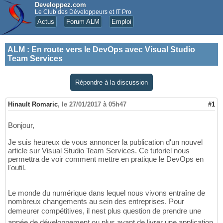
Developpez.com
Le Club des Développeurs et IT Pro
Actus
Forum ALM
Emploi
ALM
:
En route vers le DevOps avec Visual Studio
Team Services
Répondre à la discussion
Hinault Romaric
,
le 27/01/2017 à 05h47
#1
Bonjour,
Je suis heureux de vous annoncer la publication d'un nouvel
article sur Visual Studio Team Services. Ce tutoriel nous
permettra de voir comment mettre en pratique le DevOps en
l'outil.
Le monde du numérique dans lequel nous vivons entraîne de
nombreux changements au sein des entreprises. Pour
demeurer compétitives, il nest plus question de prendre une
année de développement ou plus avant de livrer une application