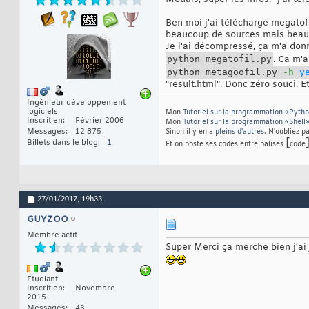
Ben moi j'ai téléchargé megatofi
beaucoup de sources mais beauc
Je l'ai décompressé, ça m'a donné
python megatofil.py
. Ca m'
python metagoofil.py
-h
y
"result.html". Donc zéro souci. E
Ingénieur développement
logiciels
Mon
Tutoriel sur la programmation «Pyth
Inscrit en
Février 2006
Mon
Tutoriel sur la programmation «Shell
Messages
12 875
Sinon il y en a
pleins d'autres
. N'oubliez p
[
Billets dans le blog
1
Et on poste ses codes entre balises
code
27/01/2017,
19h33
GUYZOO
Membre actif
Super Merci ça merche bien j'ai
Étudiant
Inscrit en
Novembre
2015
Messages
43