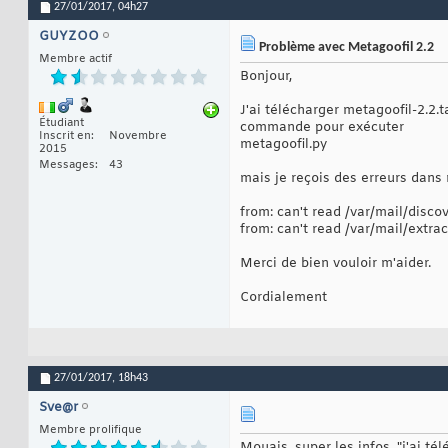
27/01/2017,
04h27
GUYZOO
Problème avec Metagoofil 2.2
Membre actif
Bonjour,
J'ai télécharger metagoofil-2.2.
Étudiant
commande pour exécuter
Inscrit en
Novembre
metagoofil.py
2015
Messages
43
mais je reçois des erreurs dans 
from: can't read /var/mail/disco
from: can't read /var/mail/extrac
Merci de bien vouloir m'aider.
Cordialement
27/01/2017,
18h43
Sve@r
Membre prolifique
Mouais, super les infos. "j'ai t