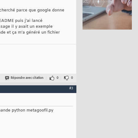
 cherché parce que google donne
README puis j'ai lancé
sage il y avait un exemple
de et ça m'a généré un fichier
Répondre avec citation
0
0
#3
mmande python metagoofil.py