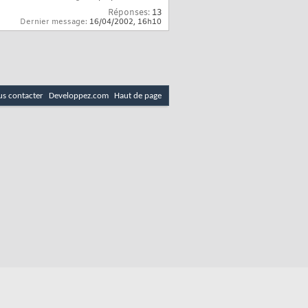
Réponses:
13
Dernier message:
16/04/2002,
16h10
s contacter
Developpez.com
Haut de page