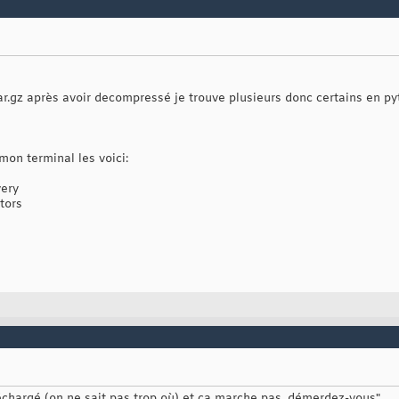
tar.gz après avoir decompressé je trouve plusieurs donc certains en py
mon terminal les voici:
very
tors
éléchargé (on ne sait pas trop où) et ça marche pas, démerdez-vous".