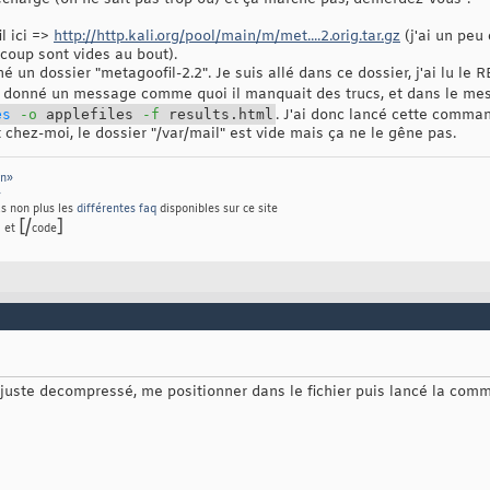
l ici =>
http://http.kali.org/pool/main/m/met....2.orig.tar.gz
(j'ai un peu
oup sont vides au bout).
 un dossier "metagoofil-2.2". Je suis allé dans ce dossier, j'ai lu le 
a donné un message comme quoi il manquait des trucs, et dans le mes
es
-o
applefiles
-f
results.html
. J'ai donc lancé cette comman
t chez-moi, le dossier "/var/mail" est vide mais ça ne le gêne pas.
on»
»
as non plus les
différentes faq
disponibles sur ce site
]
[/
]
et
code
 juste decompressé, me positionner dans le fichier puis lancé la co