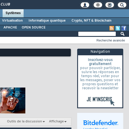
CLUB
Systèmes
Virtualisation
Informatique quantique
Crypto, NFT & Blockchain
APACHE
OPEN SOURCE
Recherche avancée
Navigation
Inscrivez-vous
gratuitement
pour pouvoir participer,
suivre les réponses en
temps réel, voter pour
les messages, poser vos
propres questions et
recevoir la newsletter
Outils de la discussion
Affichage