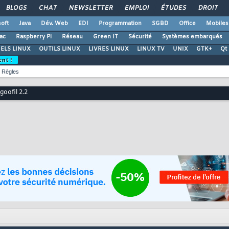
BLOGS
CHAT
NEWSLETTER
EMPLOI
ÉTUDES
DROIT
oft
Java
Dév. Web
EDI
Programmation
SGBD
Office
Mobiles
ac
Raspberry Pi
Réseau
Green IT
Sécurité
Systèmes embarqués
ELS LINUX
OUTILS LINUX
LIVRES LINUX
LINUX TV
UNIX
GTK+
Qt
ent !
Règles
oofil 2.2