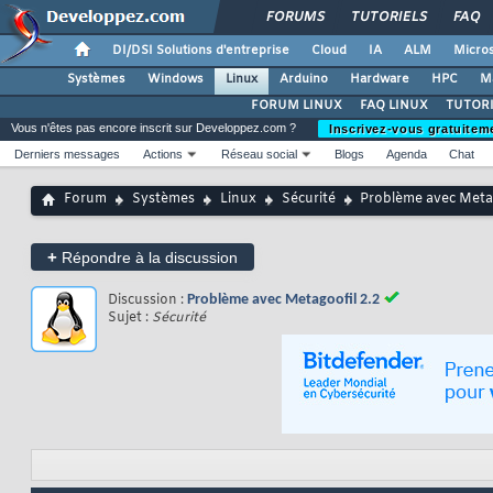
FORUMS
TUTORIELS
FAQ
DI/DSI Solutions d'entreprise
Cloud
IA
ALM
Micros
Systèmes
Windows
Linux
Arduino
Hardware
HPC
M
FORUM LINUX
FAQ LINUX
TUTORI
Vous n'êtes pas encore inscrit sur Developpez.com ?
Inscrivez-vous gratuitem
Derniers messages
Actions
Réseau social
Blogs
Agenda
Chat
Forum
Systèmes
Linux
Sécurité
Problème avec Metag
+
Répondre à la discussion
Discussion :
Problème avec Metagoofil 2.2
Sujet :
Sécurité