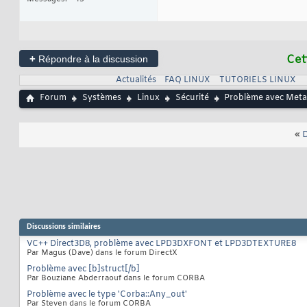
+
Cet
Répondre à la discussion
Actualités
FAQ LINUX
TUTORIELS LINUX
Forum
Systèmes
Linux
Sécurité
Problème avec Metag
«
D
Discussions similaires
VC++ Direct3D8, problème avec LPD3DXFONT et LPD3DTEXTURE8
Par Magus (Dave) dans le forum DirectX
Problème avec [b]struct[/b]
Par Bouziane Abderraouf dans le forum CORBA
Problème avec le type 'Corba::Any_out'
Par Steven dans le forum CORBA