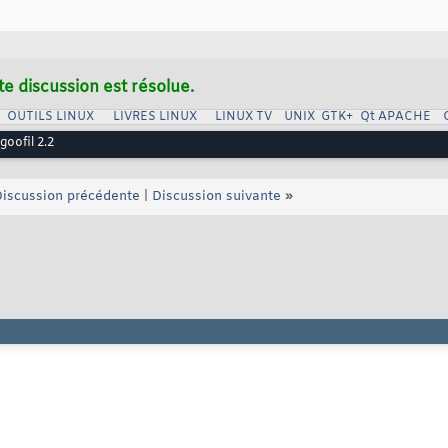
te discussion est résolue.
OUTILS LINUX
LIVRES LINUX
LINUX TV
UNIX
GTK+
Qt
APACHE
oofil 2.2
iscussion précédente
|
Discussion suivante
»