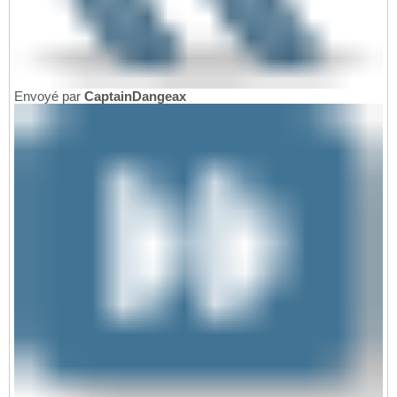
Envoyé par
CaptainDangeax