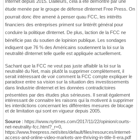
Internet depuis 2015. Dailleurs, cela a été démontré par une
étude menée par le groupe de défense dInternet Free Press. On
pourrait donc être amené à penser quau FCC, les intérêts
financiers des entreprises priment sur lintérêt général pour
conduire la politique dInternet. De plus, laction de la FCC ne
bénéficie pas du soutien de lopinion publique. Les sondages
indiquent que 76 % des Américains soutiennent la loi sur la
neutralité dInternet telle quelle est appliquée actuellement.
Sachant que la FCC ne veut pas juste affaiblir la loi sur la
neutralité du Net, mais plutôt la supprimer complètement, il
serait intéressant de voir comment la FCC compte expliquer le
paradoxe entre sa vision sur la situation des investissements
dans lindustrie dInternet et les données contradictoires
présentées par des études plus sérieuses. Il serait également
intéressant de connaitre les raisons qui la motivent à supprimer
les interdictions concernant les différentes mesures de blocage
et de limitation qui sont en vigueur depuis 2005.
Source
: https://www.nytimes.com/2017/11/22/opinion/courts-
net-neutrality-fcc.html?_r=0,
https://www.freepress.net/sites/default/files/resources/internet-
access-and-online-video-markets-are-thriving-in-title-II-era.pdf