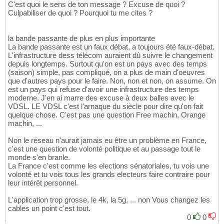
C'est quoi le sens de ton message ? Excuse de quoi ?
Culpabiliser de quoi ? Pourquoi tu me cites ?
la bande passante de plus en plus importante
La bande passante est un faux débat, a toujours été faux-débat.
L'infrastructure dess télécom auraient dû suivre le changement
depuis longtemps. Surtout qu'on est un pays avec des temps
(saison) simple, pas compliqué, on a plus de main d'oeuvres
que d'autres pays pour le faire. Non, non et non, on assume. On
est un pays qui refuse d'avoir une infrastructure des temps
moderne. J'en ai marre des excuse à deux balles avec le
VDSL. LE VDSL c'est l'arnaque du siècle pour dire qu'on fait
quelque chose. C'est pas une question Free machin, Orange
machin, ...
Non le réseau n'aurait jamais eu être un problème en France,
c'est une question de volonté politique et au passage tout le
monde s'en branle.
La France c'est comme les elections sénatoriales, tu vois une
volonté et tu vois tous les grands electeurs faire contraire pour
leur intérêt personnel.
L'application trop grosse, le 4k, la 5g, ... non Vous changez les
cables un point c'est tout.
0
0