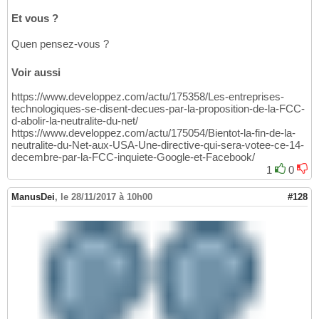
Et vous ?
Quen pensez-vous ?
Voir aussi
https://www.developpez.com/actu/175358/Les-entreprises-
technologiques-se-disent-decues-par-la-proposition-de-la-FCC-
d-abolir-la-neutralite-du-net/
https://www.developpez.com/actu/175054/Bientot-la-fin-de-la-
neutralite-du-Net-aux-USA-Une-directive-qui-sera-votee-ce-14-
decembre-par-la-FCC-inquiete-Google-et-Facebook/
1
0
ManusDei
,
le 28/11/2017 à 10h00
#128