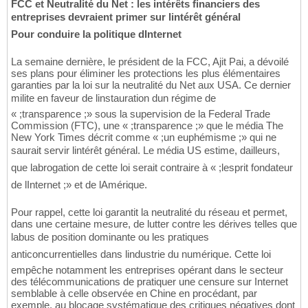
FCC et Neutralité du Net : les intérêts financiers des
entreprises devraient primer sur lintérêt général
Pour conduire la politique dInternet
La semaine dernière, le président de la FCC, Ajit Pai, a dévoilé
ses plans pour éliminer les protections les plus élémentaires
garanties par la loi sur la neutralité du Net aux USA. Ce dernier
milite en faveur de linstauration dun régime de
« ;transparence ;» sous la supervision de la Federal Trade
Commission (FTC), une « ;transparence ;» que le média The
New York Times décrit comme « ;un euphémisme ;» qui ne
saurait servir lintérêt général. Le média US estime, dailleurs,
que labrogation de cette loi serait contraire à « ;lesprit fondateur
de lInternet ;» et de lAmérique.
Pour rappel, cette loi garantit la neutralité du réseau et permet,
dans une certaine mesure, de lutter contre les dérives telles que
labus de position dominante ou les pratiques
anticoncurrentielles dans lindustrie du numérique. Cette loi
empêche notamment les entreprises opérant dans le secteur
des télécommunications de pratiquer une censure sur Internet
semblable à celle observée en Chine en procédant, par
exemple, au blocage systématique des critiques négatives dont