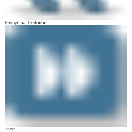
Envoyé par
fredoche
"???"