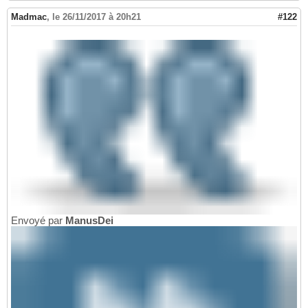
Madmac
,
le 26/11/2017 à 20h21
#122
Envoyé par
ManusDei