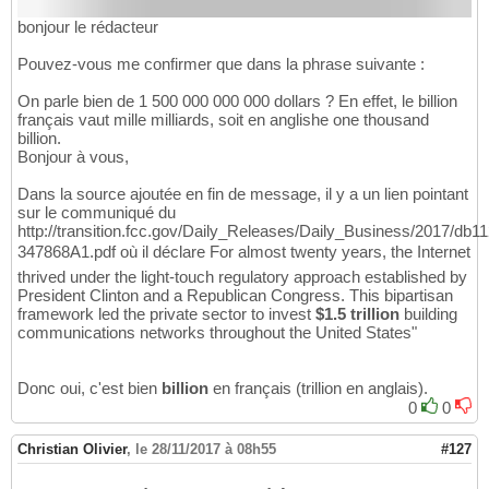
bonjour le rédacteur
Pouvez-vous me confirmer que dans la phrase suivante :
On parle bien de 1 500 000 000 000 dollars ? En effet, le billion
français vaut mille milliards, soit en anglishe one thousand
billion.
Bonjour à vous,
Dans la source ajoutée en fin de message, il y a un lien pointant
sur le communiqué du
http://transition.fcc.gov/Daily_Releases/Daily_Business/2017/db
347868A1.pdf où il déclare For almost twenty years, the Internet
thrived under the light-touch regulatory approach established by
President Clinton and a Republican Congress. This bipartisan
framework led the private sector to invest
$1.5 trillion
building
communications networks throughout the United States"
Donc oui, c'est bien
billion
en français (trillion en anglais).
0
0
Christian Olivier
,
le 28/11/2017 à 08h55
#127