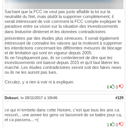
Sachant que la FCC ne veut pas juste affaiblir la loi sur la
neutralité du Net, mais plutôt la supprimer complètement, il
serait intéressant de voir comment la FCC compte expliquer le
paradoxe entre sa vision sur la situation des investissements
dans lindustrie dInternet et les données contradictoires
présentées par des études plus sérieuses. Il serait également
intéressant de connaitre les raisons qui la motivent à supprimer
les interdictions concernant les différentes mesures de blocage
et de limitation qui sont en vigueur depuis 2005.
Ils ne l'expliqueront pas, ils se contenteront de dire que les
investissements ont baissé depuis 2015 et qu'il faut libérer les
marché. Les études contradictoires seront soit des fakes news
ou ils ne les auront pas lues.
Circulez, y a rien à voir ni à expliquer.
6
0
Doksuri
,
le 28/11/2017 à 10h06
#129
ce qui m'embete dans cette histoire, c'est que tous les ans ca
ressort... une annee les gens se lasseront de se battre pour ca,
et ca passera... =(
1
0