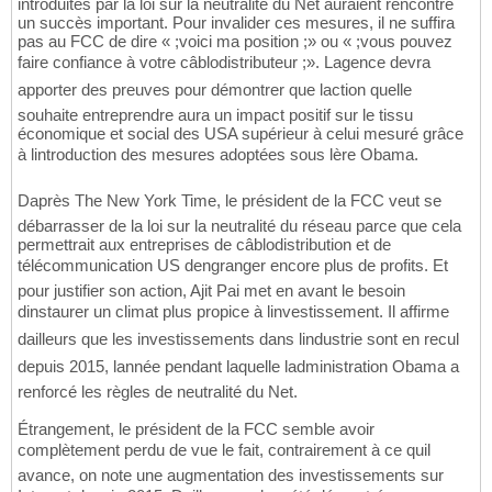
introduites par la loi sur la neutralité du Net auraient rencontré
un succès important. Pour invalider ces mesures, il ne suffira
pas au FCC de dire « ;voici ma position ;» ou « ;vous pouvez
faire confiance à votre câblodistributeur ;». Lagence devra
apporter des preuves pour démontrer que laction quelle
souhaite entreprendre aura un impact positif sur le tissu
économique et social des USA supérieur à celui mesuré grâce
à lintroduction des mesures adoptées sous lère Obama.
Daprès The New York Time, le président de la FCC veut se
débarrasser de la loi sur la neutralité du réseau parce que cela
permettrait aux entreprises de câblodistribution et de
télécommunication US dengranger encore plus de profits. Et
pour justifier son action, Ajit Pai met en avant le besoin
dinstaurer un climat plus propice à linvestissement. Il affirme
dailleurs que les investissements dans lindustrie sont en recul
depuis 2015, lannée pendant laquelle ladministration Obama a
renforcé les règles de neutralité du Net.
Étrangement, le président de la FCC semble avoir
complètement perdu de vue le fait, contrairement à ce quil
avance, on note une augmentation des investissements sur