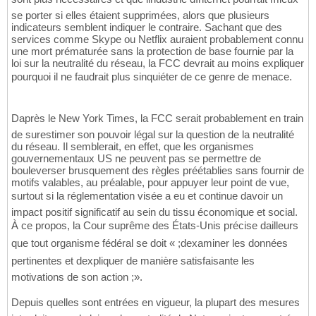
se porter si elles étaient supprimées, alors que plusieurs
indicateurs semblent indiquer le contraire. Sachant que des
services comme Skype ou Netflix auraient probablement connu
une mort prématurée sans la protection de base fournie par la
loi sur la neutralité du réseau, la FCC devrait au moins expliquer
pourquoi il ne faudrait plus sinquiéter de ce genre de menace.
Daprès le New York Times, la FCC serait probablement en train
de surestimer son pouvoir légal sur la question de la neutralité
du réseau. Il semblerait, en effet, que les organismes
gouvernementaux US ne peuvent pas se permettre de
bouleverser brusquement des règles préétablies sans fournir de
motifs valables, au préalable, pour appuyer leur point de vue,
surtout si la réglementation visée a eu et continue davoir un
impact positif significatif au sein du tissu économique et social.
À ce propos, la Cour suprême des États-Unis précise dailleurs
que tout organisme fédéral se doit « ;dexaminer les données
pertinentes et dexpliquer de manière satisfaisante les
motivations de son action ;».
Depuis quelles sont entrées en vigueur, la plupart des mesures