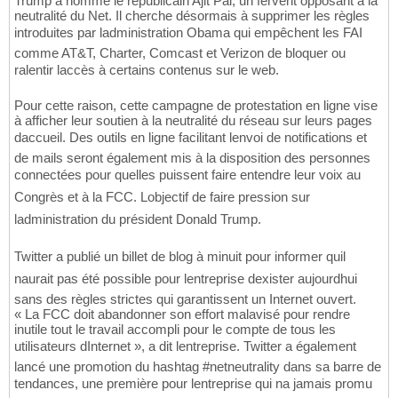
Trump a nommé le républicain Ajit Pai, un fervent opposant à la
neutralité du Net. Il cherche désormais à supprimer les règles
introduites par ladministration Obama qui empêchent les FAI
comme AT&T, Charter, Comcast et Verizon de bloquer ou
ralentir laccès à certains contenus sur le web.
Pour cette raison, cette campagne de protestation en ligne vise
à afficher leur soutien à la neutralité du réseau sur leurs pages
daccueil. Des outils en ligne facilitant lenvoi de notifications et
de mails seront également mis à la disposition des personnes
connectées pour quelles puissent faire entendre leur voix au
Congrès et à la FCC. Lobjectif de faire pression sur
ladministration du président Donald Trump.
Twitter a publié un billet de blog à minuit pour informer quil
naurait pas été possible pour lentreprise dexister aujourdhui
sans des règles strictes qui garantissent un Internet ouvert.
« La FCC doit abandonner son effort malavisé pour rendre
inutile tout le travail accompli pour le compte de tous les
utilisateurs dInternet », a dit lentreprise. Twitter a également
lancé une promotion du hashtag #netneutrality dans sa barre de
tendances, une première pour lentreprise qui na jamais promu