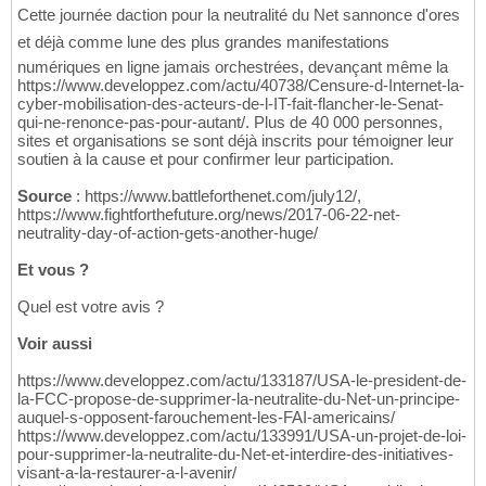
Cette journée daction pour la neutralité du Net sannonce d'ores
et déjà comme lune des plus grandes manifestations
numériques en ligne jamais orchestrées, devançant même la
https://www.developpez.com/actu/40738/Censure-d-Internet-la-
cyber-mobilisation-des-acteurs-de-l-IT-fait-flancher-le-Senat-
qui-ne-renonce-pas-pour-autant/. Plus de 40 000 personnes,
sites et organisations se sont déjà inscrits pour témoigner leur
soutien à la cause et pour confirmer leur participation.
Source
: https://www.battleforthenet.com/july12/,
https://www.fightforthefuture.org/news/2017-06-22-net-
neutrality-day-of-action-gets-another-huge/
Et vous ?
Quel est votre avis ?
Voir aussi
https://www.developpez.com/actu/133187/USA-le-president-de-
la-FCC-propose-de-supprimer-la-neutralite-du-Net-un-principe-
auquel-s-opposent-farouchement-les-FAI-americains/
https://www.developpez.com/actu/133991/USA-un-projet-de-loi-
pour-supprimer-la-neutralite-du-Net-et-interdire-des-initiatives-
visant-a-la-restaurer-a-l-avenir/