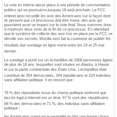
Le vote en interne laisse place à une période de commentaires
publics qui se poursuivra jusquau 18 août prochain. La FCC
entend ainsi recueillir les avis des Américains sur la façon dont
ils pensent que ce processus doit être mené, des avis qui
pourraient avoir un impact sur le vote final. Nous sommes donc
à minimum deux mois de la fin de ce processus. En attendant
que le système de collecte des avis mis en place par la FCC ne
dévoile ses secrets, Mozilla sest fait la courtoisie de publier les
résultats dun sondage en ligne mené entre les 24 et 25 mai
dernier.
Le sondage a porté sur un échantillon de 1008 personnes âgées
de plus de 18 ans, lesquelles sont situées en Alaska, à Hawaï
et sur la partie continentale des États-Unis. Léchantillon était
constitué de 354 démocrates, 344 républicains et 224 individus
sans affiliation politique. Il en ressort que :
78 % des répondants issus du champ politique estiment que
laccès égal à Internet est un droit. 67 % sont des républicains,
88 % des démocrates et 71 %, des individus sans affiliation
politique ;
les Américains voient en la neutralité du Net une bonne chose