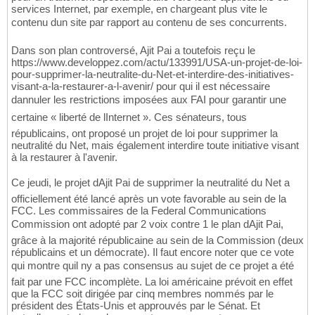
services Internet, par exemple, en chargeant plus vite le
contenu dun site par rapport au contenu de ses concurrents.
Dans son plan controversé, Ajit Pai a toutefois reçu le
https://www.developpez.com/actu/133991/USA-un-projet-de-loi-
pour-supprimer-la-neutralite-du-Net-et-interdire-des-initiatives-
visant-a-la-restaurer-a-l-avenir/ pour qui il est nécessaire
dannuler les restrictions imposées aux FAI pour garantir une
certaine « liberté de lInternet ». Ces sénateurs, tous
républicains, ont proposé un projet de loi pour supprimer la
neutralité du Net, mais également interdire toute initiative visant
à la restaurer à l'avenir.
Ce jeudi, le projet dAjit Pai de supprimer la neutralité du Net a
officiellement été lancé après un vote favorable au sein de la
FCC. Les commissaires de la Federal Communications
Commission ont adopté par 2 voix contre 1 le plan dAjit Pai,
grâce à la majorité républicaine au sein de la Commission (deux
républicains et un démocrate). Il faut encore noter que ce vote
qui montre quil ny a pas consensus au sujet de ce projet a été
fait par une FCC incomplète. La loi américaine prévoit en effet
que la FCC soit dirigée par cinq membres nommés par le
président des États-Unis et approuvés par le Sénat. Et