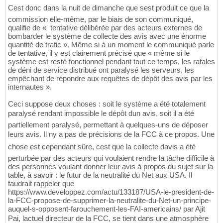
Cest donc dans la nuit de dimanche que sest produit ce que la
commission elle-même, par le biais de son communiqué,
qualifie de « tentative délibérée par des acteurs externes de
bombarder le système de collecte des avis avec une énorme
quantité de trafic ». Même si à un moment le communiqué parle
de tentative, il y est clairement précisé que « même si le
système est resté fonctionnel pendant tout ce temps, les rafales
de déni de service distribué ont paralysé les serveurs, les
empêchant de répondre aux requêtes de dépôt des avis par les
internautes ».
Ceci suppose deux choses : soit le système a été totalement
paralysé rendant impossible le dépôt dun avis, soit il a été
partiellement paralysé, permettant à quelques-uns de déposer
leurs avis. Il ny a pas de précisions de la FCC à ce propos. Une
chose est cependant sûre, cest que la collecte davis a été
perturbée par des acteurs qui voulaient rendre la tâche difficile à
des personnes voulant donner leur avis à propos du sujet sur la
table, à savoir : le futur de la neutralité du Net aux USA. Il
faudrait rappeler que
https://www.developpez.com/actu/133187/USA-le-president-de-
la-FCC-propose-de-supprimer-la-neutralite-du-Net-un-principe-
auquel-s-opposent-farouchement-les-FAI-americains/ par Ajit
Pai, lactuel directeur de la FCC, se tient dans une atmosphère