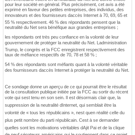
pour leur société en général. Plus précisément, cet avis a été
exprimé en faveur des petites entreprises, des individus, des
innovateurs et des fournisseurs daccès Internet à 70, 69, 65 et
55 % respectivement. 46 % des répondants pensent que la
neutralité du Net sera bénéfique aux grandes entreprises ;
les répondants ont très peu confiance en la volonté de leur
gouvernement de protéger la neutralité du Net. Ladministration
Trump, le congrès et la FCC enregistrent respectivement des
taux de méfiance respectifs de 70, 78 et 58 % ;
54 % des répondants sont méfiants quant à la volonté véritable
des fournisseurs daccès Internet à protéger la neutralité du Net.
Ce sondage donne un aperçu de ce qui pourrait être le résultat
de la consultation publique initiée par la FCC au sortir du récent
vote qui sest tenu en son sein. Il est désormais clair que, la
suppression de la neutralité dInternet, qui semblait être la
volonté de « tous les républicains », nest quen réalité celle du
plus petit nombre du parti républicain. Cest à se demander
quelles sont les motivations véritables dAjit Pai et de la clique
de neuf sénateurs américains qui le soutiennent dans ce projet