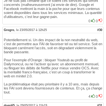
Je ne suis pas certaine que ce soient ces services qui seront
concernés (malheureusement j'ai envie de dire). Google et
Facebook mettront la main à la poche pour que leurs contenus
soient disponibles dans tous les services minimaux. La quantité
d'utilisateurs, c'est leur gagne-pain.
0
0
Grogro
,
le 23/05/2017 à 12h25
#30
Potentiellement si. Un des impact de la non neutralité du web,
c'est de permettre aux FAI de favoriser tel ou tel service. Soit en
bloquant carrément l'accès, soit en dégradant violemment la
bande passante.
Pour l'exemple d'Orange : bloquer Youteub au profit de
Dailymoncul, ou ne l'activer qu'avec un abonnement mensuel,
ou flinguer les débits de Netflix pour mieux vendre OCS. Avec
la mentalité franco-française, c'est un coup à transformer le
web en minitel 2.0.
La problématique était peu prioritaire il y a 10 ans, mais depuis
les FAI sont devenu fournisseurs de contenus. Et ça, ça change
tout.
4
0
domi65
,
le 29/05/2017 à 11h19
#31