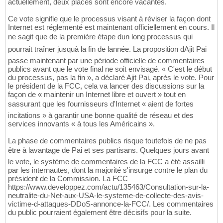
actuellement, deux places sont encore vacantes.
Ce vote signifie que le processus visant à réviser la façon dont
Internet est réglementé est maintenant officiellement en cours. Il
ne sagit que de la première étape dun long processus qui
pourrait traîner jusquà la fin de lannée. La proposition dAjit Pai
passe maintenant par une période officielle de commentaires
publics avant que le vote final ne soit envisagé. « C'est le début
du processus, pas la fin », a déclaré Ajit Pai, après le vote. Pour
le président de la FCC, cela va lancer des discussions sur la
façon de « maintenir un Internet libre et ouvert » tout en
sassurant que les fournisseurs d'Internet « aient de fortes
incitations » à garantir une bonne qualité de réseau et des
services innovants « à tous les Américains ».
La phase de commentaires publics risque toutefois de ne pas
être à lavantage de Pai et ses partisans. Quelques jours avant
le vote, le système de commentaires de la FCC a été assailli
par les internautes, dont la majorité s'insurge contre le plan du
président de la Commission. La FCC
https://www.developpez.com/actu/135463/Consultation-sur-la-
neutralite-du-Net-aux-USA-le-systeme-de-collecte-des-avis-
victime-d-attaques-DDoS-annonce-la-FCC/. Les commentaires
du public pourraient également être décisifs pour la suite.