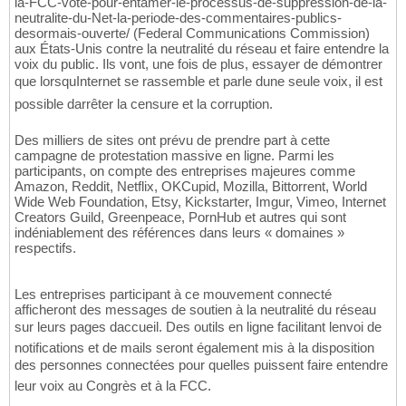
la-FCC-vote-pour-entamer-le-processus-de-suppression-de-la-
neutralite-du-Net-la-periode-des-commentaires-publics-
desormais-ouverte/ (Federal Communications Commission)
aux États-Unis contre la neutralité du réseau et faire entendre la
voix du public. Ils vont, une fois de plus, essayer de démontrer
que lorsquInternet se rassemble et parle dune seule voix, il est
possible darrêter la censure et la corruption.
Des milliers de sites ont prévu de prendre part à cette
campagne de protestation massive en ligne. Parmi les
participants, on compte des entreprises majeures comme
Amazon, Reddit, Netflix, OKCupid, Mozilla, Bittorrent, World
Wide Web Foundation, Etsy, Kickstarter, Imgur, Vimeo, Internet
Creators Guild, Greenpeace, PornHub et autres qui sont
indéniablement des références dans leurs « domaines »
respectifs.
Les entreprises participant à ce mouvement connecté
afficheront des messages de soutien à la neutralité du réseau
sur leurs pages daccueil. Des outils en ligne facilitant lenvoi de
notifications et de mails seront également mis à la disposition
des personnes connectées pour quelles puissent faire entendre
leur voix au Congrès et à la FCC.