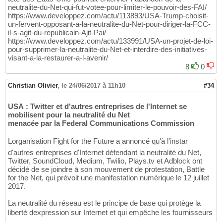
neutralite-du-Net-qui-fut-votee-pour-limiter-le-pouvoir-des-FAI/
https://www.developpez.com/actu/113893/USA-Trump-choisit-
un-fervent-opposant-a-la-neutralite-du-Net-pour-diriger-la-FCC-
il-s-agit-du-republicain-Ajit-Pai/
https://www.developpez.com/actu/133991/USA-un-projet-de-loi-
pour-supprimer-la-neutralite-du-Net-et-interdire-des-initiatives-
visant-a-la-restaurer-a-l-avenir/
8
0
Christian Olivier
,
le 24/06/2017 à 11h10
#34
USA : Twitter et d'autres entreprises de l'Internet se
mobilisent pour la neutralité du Net
menacée par la Federal Communications Commission
Lorganisation Fight for the Future a annoncé qu'à l'instar
d'autres entreprises d'Internet défendant la neutralité du Net,
Twitter, SoundCloud, Medium, Twilio, Plays.tv et Adblock ont
décidé de se joindre à son mouvement de protestation, Battle
for the Net, qui prévoit une manifestation numérique le 12 juillet
2017.
La neutralité du réseau est le principe de base qui protège la
liberté dexpression sur Internet et qui empêche les fournisseurs