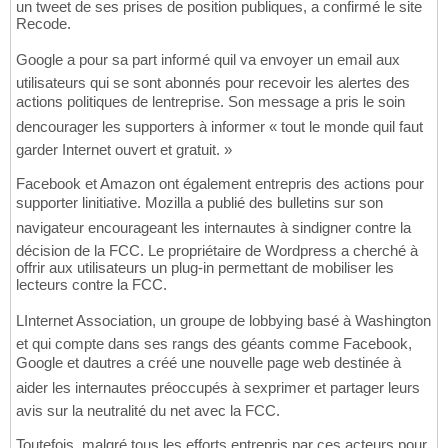
un tweet de ses prises de position publiques, a confirmé le site
Recode.
Google a pour sa part informé quil va envoyer un email aux
utilisateurs qui se sont abonnés pour recevoir les alertes des
actions politiques de lentreprise. Son message a pris le soin
dencourager les supporters à informer « tout le monde quil faut
garder Internet ouvert et gratuit. »
Facebook et Amazon ont également entrepris des actions pour
supporter linitiative. Mozilla a publié des bulletins sur son
navigateur encourageant les internautes à sindigner contre la
décision de la FCC. Le propriétaire de Wordpress a cherché à
offrir aux utilisateurs un plug-in permettant de mobiliser les
lecteurs contre la FCC.
LInternet Association, un groupe de lobbying basé à Washington
et qui compte dans ses rangs des géants comme Facebook,
Google et dautres a créé une nouvelle page web destinée à
aider les internautes préoccupés à sexprimer et partager leurs
avis sur la neutralité du net avec la FCC.
Toutefois, malgré tous les efforts entrepris par ces acteurs pour