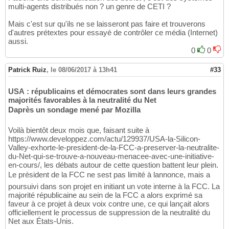
multi-agents distribués non ? un genre de CETI ?
Mais c'est sur qu'ils ne se laisseront pas faire et trouverons
d'autres prétextes pour essayé de contrôler ce média (Internet)
aussi.
0
0
Patrick Ruiz
,
le 08/06/2017 à 13h41
#33
USA : républicains et démocrates sont dans leurs grandes
majorités favorables à la neutralité du Net
Daprès un sondage mené par Mozilla
Voilà bientôt deux mois que, faisant suite à
https://www.developpez.com/actu/129937/USA-la-Silicon-
Valley-exhorte-le-president-de-la-FCC-a-preserver-la-neutralite-
du-Net-qui-se-trouve-a-nouveau-menacee-avec-une-initiative-
en-cours/, les débats autour de cette question battent leur plein.
Le président de la FCC ne sest pas limité à lannonce, mais a
poursuivi dans son projet en initiant un vote interne à la FCC. La
majorité républicaine au sein de la FCC a alors exprimé sa
faveur à ce projet à deux voix contre une, ce qui lançait alors
officiellement le processus de suppression de la neutralité du
Net aux États-Unis.