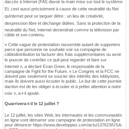
daccès à Internet (FAI) davoir la main mise sur tout le système.
Et, cest aussi précisément à cause de cette neutralité du Net
quInternet peut se targuer dêtre : un lieu de créativité,
dexpression libre et déchange didées. Sans la protection de la
neutralité du Net, Internet deviendrait comme la télévision par
câble et son contenu.
« Cette vague de protestation rassemble autant de supporters
parce que personne ne souhaite voir sa compagnie de
câblodistribution lui facturer des frais supplémentaires ou avoir
le pouvoir de contrôler ce quil peut regarder et faire sur
Internet », a déclaré Evan Greer, le responsable de la
campagne de Fight for the Future. « Le Congrès et la FCC ne
doivent pas seulement se soucier des intérêts des lobbyistes,
mais ils doivent aussi écouter le public. Le but de cette journée
daction est de les obliger à écouter et à prêter attention à notre
voix », a-t-il ajouté.
Quarrivera-t-il le 12 juillet ?
Le 12 juillet, les sites Web, les internautes et les communautés
en ligne vont démarrer une campagne de protestation en ligne
pour dénoncer https://www.developpez.com/actu/137619/USA-