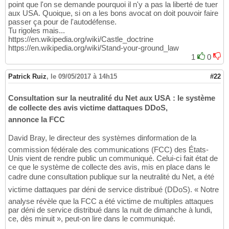
point que l'on se demande pourquoi il n'y a pas la liberté de tuer
aux USA. Quoique, si on a les bons avocat on doit pouvoir faire
passer ça pour de l'autodéfense.
Tu rigoles mais...
https://en.wikipedia.org/wiki/Castle_doctrine
https://en.wikipedia.org/wiki/Stand-your-ground_law
1
0
Patrick Ruiz
,
le 09/05/2017 à 14h15
#22
Consultation sur la neutralité du Net aux USA : le système
de collecte des avis victime dattaques DDoS,
annonce la FCC
David Bray, le directeur des systèmes dinformation de la
commission fédérale des communications (FCC) des États-
Unis vient de rendre public un communiqué. Celui-ci fait état de
ce que le système de collecte des avis, mis en place dans le
cadre dune consultation publique sur la neutralité du Net, a été
victime dattaques par déni de service distribué (DDoS). « Notre
analyse révèle que la FCC a été victime de multiples attaques
par déni de service distribué dans la nuit de dimanche à lundi,
ce, dès minuit », peut-on lire dans le communiqué.