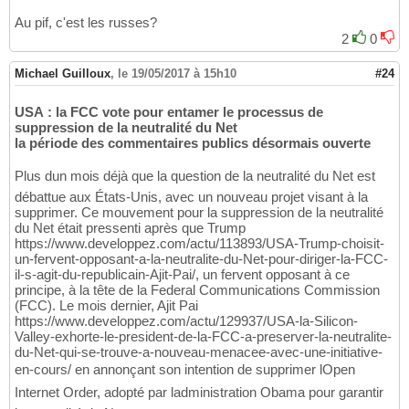
Au pif, c'est les russes?
2
0
Michael Guilloux
,
le 19/05/2017 à 15h10
#24
USA : la FCC vote pour entamer le processus de
suppression de la neutralité du Net
la période des commentaires publics désormais ouverte
Plus dun mois déjà que la question de la neutralité du Net est
débattue aux États-Unis, avec un nouveau projet visant à la
supprimer. Ce mouvement pour la suppression de la neutralité
du Net était pressenti après que Trump
https://www.developpez.com/actu/113893/USA-Trump-choisit-
un-fervent-opposant-a-la-neutralite-du-Net-pour-diriger-la-FCC-
il-s-agit-du-republicain-Ajit-Pai/, un fervent opposant à ce
principe, à la tête de la Federal Communications Commission
(FCC). Le mois dernier, Ajit Pai
https://www.developpez.com/actu/129937/USA-la-Silicon-
Valley-exhorte-le-president-de-la-FCC-a-preserver-la-neutralite-
du-Net-qui-se-trouve-a-nouveau-menacee-avec-une-initiative-
en-cours/ en annonçant son intention de supprimer lOpen
Internet Order, adopté par ladministration Obama pour garantir