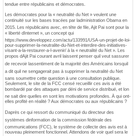
tendue entre républicains et démocrates.
Les démocrates pour la « neutralité du Net » veulent une
continuité sur les bases tracées par ladministration Obama en
2015. Les républicains avec, en tête de file, Ajit Pai sont pour la
« liberté dInternet », un concept qui
https://www.developpez.com/actu/133991/USA-un-projet-de-loi-
pour-supprimer-la-neutralite-du-Net-et-interdire-des-initiatives-
visant-a-la-restaurer-a-l-avenir/ à la « neutralité du Net ». Les
propos dAjit Pai courant avril laissent penser quil veut sassurer
de recevoir lassentiment de la majorité des Américains lorsquil
a dit quil ne sengagerait pas à supprimer la neutralité du Net
sans soumettre cette question à une consultation publique.
Seulement, le site de la FCC censé recueillir ces avis a été
bombardé par des attaques par déni de service distribué, et lon
ne sait dire quelles en sont les motivations profondes. À qui ont-
elles profité en réalité ? Aux démocrates ou aux républicains ?
Daprès ce qui ressort du communiqué du directeur des
systèmes dinformation de la commission fédérale des
communications (FCC), le système de collecte des avis est à
nouveau pleinement fonctionnel. Attendons de voir quel sera le