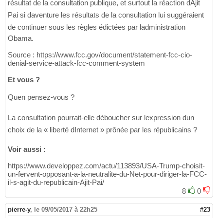
résultat de la consultation publique, et surtout la réaction dAjit
Pai si daventure les résultats de la consultation lui suggéraient
de continuer sous les règles édictées par ladministration
Obama.
Source : https://www.fcc.gov/document/statement-fcc-cio-
denial-service-attack-fcc-comment-system
Et vous ?
Quen pensez-vous ?
La consultation pourrait-elle déboucher sur lexpression dun
choix de la « liberté dInternet » prônée par les républicains ?
Voir aussi :
https://www.developpez.com/actu/113893/USA-Trump-choisit-
un-fervent-opposant-a-la-neutralite-du-Net-pour-diriger-la-FCC-
il-s-agit-du-republicain-Ajit-Pai/
8
0
pierre-y
,
le 09/05/2017 à 22h25
#23