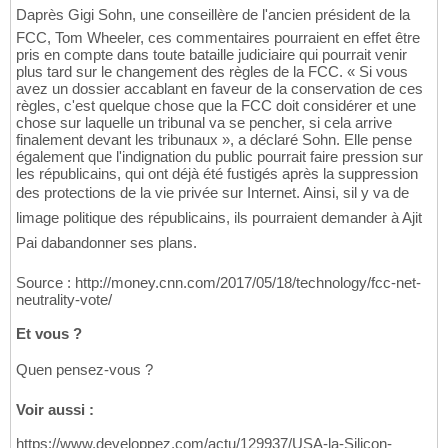
Daprès Gigi Sohn, une conseillère de l'ancien président de la
FCC, Tom Wheeler, ces commentaires pourraient en effet être
pris en compte dans toute bataille judiciaire qui pourrait venir
plus tard sur le changement des règles de la FCC. « Si vous
avez un dossier accablant en faveur de la conservation de ces
règles, c'est quelque chose que la FCC doit considérer et une
chose sur laquelle un tribunal va se pencher, si cela arrive
finalement devant les tribunaux », a déclaré Sohn. Elle pense
également que l'indignation du public pourrait faire pression sur
les républicains, qui ont déjà été fustigés après la suppression
des protections de la vie privée sur Internet. Ainsi, sil y va de
limage politique des républicains, ils pourraient demander à Ajit
Pai dabandonner ses plans.
Source : http://money.cnn.com/2017/05/18/technology/fcc-net-
neutrality-vote/
Et vous ?
Quen pensez-vous ?
Voir aussi :
https://www.developpez.com/actu/129937/USA-la-Silicon-