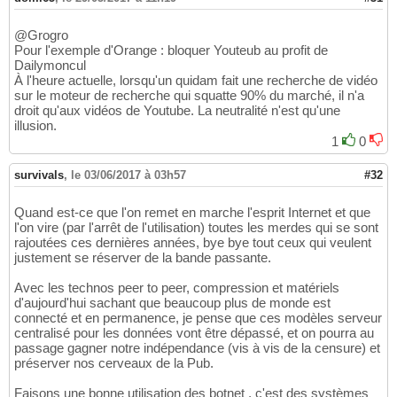
@Grogro
Pour l'exemple d'Orange : bloquer Youteub au profit de
Dailymoncul
À l'heure actuelle, lorsqu'un quidam fait une recherche de vidéo
sur le moteur de recherche qui squatte 90% du marché, il n'a
droit qu'aux vidéos de Youtube. La neutralité n'est qu'une
illusion.
1
0
survivals
,
le 03/06/2017 à 03h57
#32
Quand est-ce que l'on remet en marche l'esprit Internet et que
l'on vire (par l'arrêt de l'utilisation) toutes les merdes qui se sont
rajoutées ces dernières années, bye bye tout ceux qui veulent
justement se réserver de la bande passante.
Avec les technos peer to peer, compression et matériels
d'aujourd'hui sachant que beaucoup plus de monde est
connecté et en permanence, je pense que ces modèles serveur
centralisé pour les données vont être dépassé, et on pourra au
passage gagner notre indépendance (vis à vis de la censure) et
préserver nos cerveaux de la Pub.
Faisons une bonne utilisation des botnet , c'est des systèmes