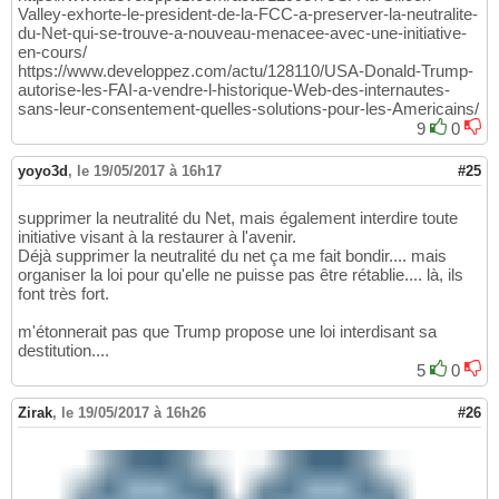
Valley-exhorte-le-president-de-la-FCC-a-preserver-la-neutralite-
du-Net-qui-se-trouve-a-nouveau-menacee-avec-une-initiative-
en-cours/
https://www.developpez.com/actu/128110/USA-Donald-Trump-
autorise-les-FAI-a-vendre-l-historique-Web-des-internautes-
sans-leur-consentement-quelles-solutions-pour-les-Americains/
9
0
yoyo3d
,
le 19/05/2017 à 16h17
#25
supprimer la neutralité du Net, mais également interdire toute
initiative visant à la restaurer à l'avenir.
Déjà supprimer la neutralité du net ça me fait bondir.... mais
organiser la loi pour qu'elle ne puisse pas être rétablie.... là, ils
font très fort.
m'étonnerait pas que Trump propose une loi interdisant sa
destitution....
5
0
Zirak
,
le 19/05/2017 à 16h26
#26