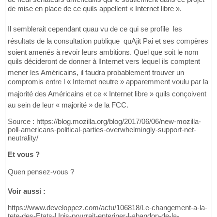
de mise en place de ce quils appellent « Internet libre ».
Il semblerait cependant quau vu de ce qui se profile  les
résultats de la consultation publique  quAjit Pai et ses compères
soient amenés à revoir leurs ambitions. Quel que soit le nom
quils décideront de donner à lInternet vers lequel ils comptent
mener les Américains, il faudra probablement trouver un
compromis entre l « Internet neutre » apparemment voulu par la
majorité des Américains et ce « Internet libre » quils conçoivent
au sein de leur « majorité » de la FCC.
Source : https://blog.mozilla.org/blog/2017/06/06/new-mozilla-
poll-americans-political-parties-overwhelmingly-support-net-
neutrality/
Et vous ?
Quen pensez-vous ?
Voir aussi :
https://www.developpez.com/actu/106818/Le-changement-a-la-
tete-des-Etats-Unis-pourrait-enteriner-l-abandon-de-la-