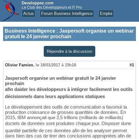
Developpez.com
Le Club des Développeurs et IT Pro
Actus
Forum Business Intelligence
Emploi
Business Intelligence
:
Jaspersoft organise un webinar
gratuit le 24 janvier prochain
Répondre à la discussion
Olivier Famien
,
le 18/01/2017 à 15h18
#1
Jaspersoft organise un webinar gratuit le 24 janvier
prochain
afin daider les développeurs à intégrer facilement les outils
décisionnels dans leurs applications statiques
Le développement des outils de communication a favorisé la
production croissance de grosses quantités de données. En
2015, IBM annonçait que 2,5 trillions (milliards de milliards)
doctets de données sont produites chaque jour. Disposer dune
quantité partielle de ces données afin de les analyser permet
dans bien des cas de tirer des conclusions appropriées afin de