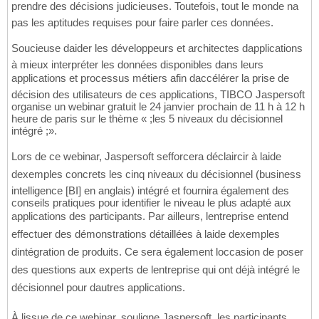
prendre des décisions judicieuses. Toutefois, tout le monde na
pas les aptitudes requises pour faire parler ces données.
Soucieuse daider les développeurs et architectes dapplications
à mieux interpréter les données disponibles dans leurs
applications et processus métiers afin daccélérer la prise de
décision des utilisateurs de ces applications, TIBCO Jaspersoft
organise un webinar gratuit le 24 janvier prochain de 11 h à 12 h
heure de paris sur le thème « ;les 5 niveaux du décisionnel
intégré ;».
Lors de ce webinar, Jaspersoft sefforcera déclaircir à laide
dexemples concrets les cinq niveaux du décisionnel (business
intelligence [BI] en anglais) intégré et fournira également des
conseils pratiques pour identifier le niveau le plus adapté aux
applications des participants. Par ailleurs, lentreprise entend
effectuer des démonstrations détaillées à laide dexemples
dintégration de produits. Ce sera également loccasion de poser
des questions aux experts de lentreprise qui ont déjà intégré le
décisionnel pour dautres applications.
À lissue de ce webinar, souligne Jaspersoft, les participants