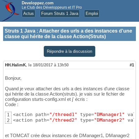
Developpez.com
Le Club des Développeurs et IT Pro
Actus
Forum Struts 1 Java
Emploi
Struts 1 Java
:
Attacher des urls a des instances d'une
classe qui hérite de la classe Action(Struts)
Répondre à la discussion
HH.HalimK
,
le 18/01/2017 à 13h50
#1
Bonjour,
Quand je veux attacher des urls a des instances d'une classe
qui hérite de la classe Action(struts). je vais sur le fichier de
configuration sturts-config.xml et j' écris :
Code :
<action path=
"/threed1"
 type=
"DManager1"
 vali
1
<action path=
"/threed2"
 type=
"DManager2"
 vali
2
et TOMCAT crée deux instances de DManager1, DManager2