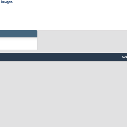
s images
Nou