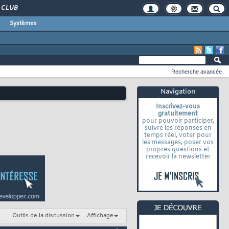
CLUB
Systèmes
Recherche avancée
Navigation
Inscrivez-vous
gratuitement
pour pouvoir participer,
suivre les réponses en
temps réel, voter pour
les messages, poser vos
propres questions et
recevoir la newsletter
Outils de la discussion
Affichage