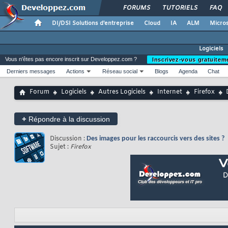
FORUMS
TUTORIELS
FAQ
DI/DSI Solutions d'entreprise
Cloud
IA
ALM
Micros
Logiciels
Vous n'êtes pas encore inscrit sur Developpez.com ?
Inscrivez-vous gratuitem
Derniers messages
Actions
Réseau social
Blogs
Agenda
Chat
Forum
Logiciels
Autres Logiciels
Internet
Firefox
+
Répondre à la discussion
Discussion :
Des images pour les raccourcis vers des sites ?
Sujet :
Firefox