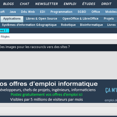
BLOGS
CHAT
NEWSLETTER
EMPLOI
ÉTUDES
DROIT
oft
Java
Dév. Web
EDI
Programmation
SGBD
Office
Mobiles
Applications
Libres & Open Source
OpenOffice & LibreOffice
Projets
Systèmes d'information Géographique
Robotique
Bioinformatique
Livres
ent !
Règles
Des images pour les raccourcis vers des sites ?