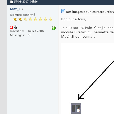
18/01/2017,
03h36
Mat_F
Des images pour les raccourcis v
Membre confirmé
Bonjour à tous,
Je suis sur PC (win 7) et j'ai c
Inscrit en
Juillet 2006
module Firefox, qui permette de 
Messages
66
Mac). Si qqn connait