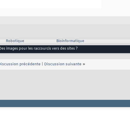
Robotique
Bioinformatique
Des images pour les raccourcis vers des sites ?
iscussion précédente
|
Discussion suivante
»