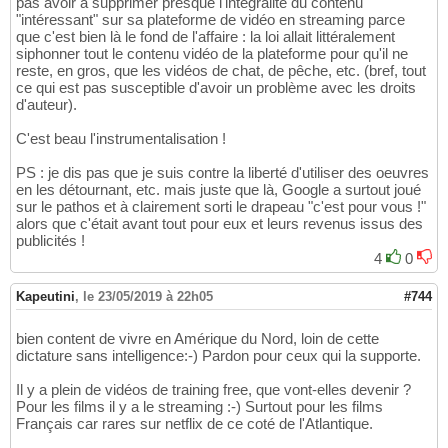
pas avoir à supprimer presque l'intégralité du contenu
"intéressant" sur sa plateforme de vidéo en streaming parce
que c'est bien là le fond de l'affaire : la loi allait littéralement
siphonner tout le contenu vidéo de la plateforme pour qu'il ne
reste, en gros, que les vidéos de chat, de pêche, etc. (bref, tout
ce qui est pas susceptible d'avoir un problème avec les droits
d'auteur).
C'est beau l'instrumentalisation !
PS : je dis pas que je suis contre la liberté d'utiliser des oeuvres
en les détournant, etc. mais juste que là, Google a surtout joué
sur le pathos et à clairement sorti le drapeau "c'est pour vous !"
alors que c'était avant tout pour eux et leurs revenus issus des
publicités !
4
0
Kapeutini
,
le 23/05/2019 à 22h05
#744
bien content de vivre en Amérique du Nord, loin de cette
dictature sans intelligence:-) Pardon pour ceux qui la supporte.
Il y a plein de vidéos de training free, que vont-elles devenir ?
Pour les films il y a le streaming :-) Surtout pour les films
Français car rares sur netflix de ce coté de l'Atlantique.