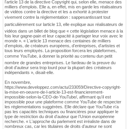
l'article 13 de la directive Copyright qui, selon elle, menace des
milliers d'emplois. Elle a, en effet, mis en garde les réalisateurs
de vidéos contre la directive et les a exhorté à protester
vivement contre la réglementation : sappesantissant tout
particulièrement sur larticle 13, elle explique aux réalisateurs de
vidéos dans un billet de blog que « cette législation menace à la
fois leur gagne-pain et leur capacité à partager leur voix avec le
monde ». « L'article 13 menace des centaines de milliers
d'emplois, de créateurs européens, d'entreprises, d'artistes et
tous leurs employés. La proposition forcera les plateformes,
comme YouTube, à donner la priorité au contenu dun petit
nombre de grandes entreprises. Le fardeau de la preuve du
droit d'auteur sera trop lourd pour la plupart des créateurs
indépendants », disait-elle.
En novembre,
https://www.developpez.com/actu/233059/Directive-copyright-
la-mise-en-oeuvre-de-l-article-13-est-financierement-
impossible-selon-la-CEO-de-YouTube/, affirmant qu'il est
impossible pour une plateforme comme YouTube de respecter
les réglementations suggérées. Elle déclare que YouTube n'a
pas les capacités techniques ou financières pour appliquer le
type de restriction du droit d'auteur que l'Union européenne
recherche. « L'approche du parlement est irréaliste dans de
nombreux cas, car les titulaires de droits d'auteur ne sont