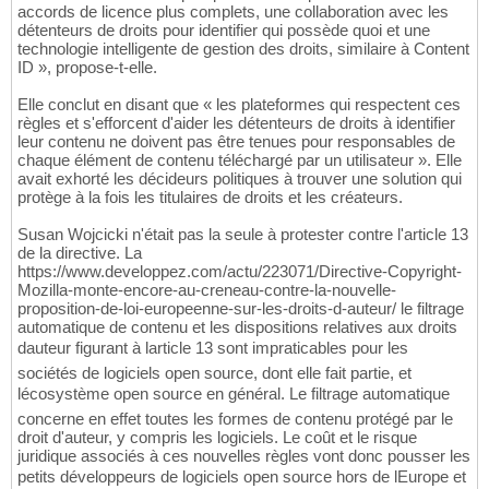
accords de licence plus complets, une collaboration avec les
détenteurs de droits pour identifier qui possède quoi et une
technologie intelligente de gestion des droits, similaire à Content
ID », propose-t-elle.
Elle conclut en disant que « les plateformes qui respectent ces
règles et s'efforcent d'aider les détenteurs de droits à identifier
leur contenu ne doivent pas être tenues pour responsables de
chaque élément de contenu téléchargé par un utilisateur ». Elle
avait exhorté les décideurs politiques à trouver une solution qui
protège à la fois les titulaires de droits et les créateurs.
Susan Wojcicki n'était pas la seule à protester contre l'article 13
de la directive. La
https://www.developpez.com/actu/223071/Directive-Copyright-
Mozilla-monte-encore-au-creneau-contre-la-nouvelle-
proposition-de-loi-europeenne-sur-les-droits-d-auteur/ le filtrage
automatique de contenu et les dispositions relatives aux droits
dauteur figurant à larticle 13 sont impraticables pour les
sociétés de logiciels open source, dont elle fait partie, et
lécosystème open source en général. Le filtrage automatique
concerne en effet toutes les formes de contenu protégé par le
droit d'auteur, y compris les logiciels. Le coût et le risque
juridique associés à ces nouvelles règles vont donc pousser les
petits développeurs de logiciels open source hors de lEurope et