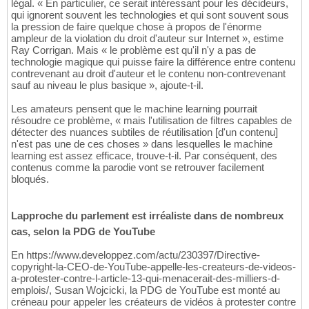
légal. « En particulier, ce serait intéressant pour les décideurs,
qui ignorent souvent les technologies et qui sont souvent sous
la pression de faire quelque chose à propos de l'énorme
ampleur de la violation du droit d'auteur sur Internet », estime
Ray Corrigan. Mais « le problème est qu'il n'y a pas de
technologie magique qui puisse faire la différence entre contenu
contrevenant au droit d'auteur et le contenu non-contrevenant
sauf au niveau le plus basique », ajoute-t-il.
Les amateurs pensent que le machine learning pourrait
résoudre ce problème, « mais l'utilisation de filtres capables de
détecter des nuances subtiles de réutilisation [d'un contenu]
n'est pas une de ces choses » dans lesquelles le machine
learning est assez efficace, trouve-t-il. Par conséquent, des
contenus comme la parodie vont se retrouver facilement
bloqués.
Lapproche du parlement est irréaliste dans de nombreux
cas, selon la PDG de YouTube
En https://www.developpez.com/actu/230397/Directive-
copyright-la-CEO-de-YouTube-appelle-les-createurs-de-videos-
a-protester-contre-l-article-13-qui-menacerait-des-milliers-d-
emplois/, Susan Wojcicki, la PDG de YouTube est monté au
créneau pour appeler les créateurs de vidéos à protester contre