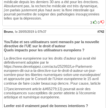
médicale depuis les derniers 30 ans a été pour les érections.
Absolument pas, la recherche médicale est très dynamique,
j'en parlais justement plus haut avec la flore intestinale qui
pourrait permettre de soigner des pathologies insoupçonnées
telles que la dépression.
3
0
Bruno
,
le 20/05/2019 à 07h37
#742
YouTube et ses utilisateurs sont menacés par la nouvelle
directive de l'UE sur le droit d'auteur
Quels impacts pour les utilisateurs européens ?
La directive européenne sur les droits d'auteur qui avait été
définitivement adoptée par le
https://www.developpez.com/actu/252992/Le-Parlement-
europeen-dit-oui-a-la-directive-sur-le-droit-d-auteur-un-jour-
sombre-pour-les-libertes-numeriques-selon-une-eurodeputee/
et approuvée par le Conseil de l'Union européenne le 15 avril
continue de faire couler beaucoup dencre. Pour cause, larticle
17(anciennement article &#65279;13) pourrait avoir des
conséquences susceptibles de porter atteinte à l'économie
artistique et numérique européenne.
Lenfer est-il vraiment pavé de bonnes intentions ?