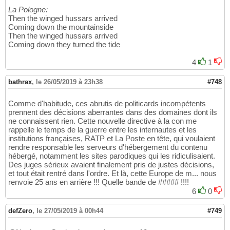
La Pologne:
Then the winged hussars arrived
Coming down the mountainside
Then the winged hussars arrived
Coming down they turned the tide
4
1
bathrax
,
le 26/05/2019 à 23h38
#748
Comme d'habitude, ces abrutis de politicards incompétents
prennent des décisions aberrantes dans des domaines dont ils
ne connaissent rien. Cette nouvelle directive à la con me
rappelle le temps de la guerre entre les internautes et les
institutions françaises, RATP et La Poste en tête, qui voulaient
rendre responsable les serveurs d'hébergement du contenu
hébergé, notamment les sites parodiques qui les ridiculisaient.
Des juges sérieux avaient finalement pris de justes décisions,
et tout était rentré dans l'ordre. Et là, cette Europe de m... nous
renvoie 25 ans en arrière !!! Quelle bande de ##### !!!!
6
0
defZero
,
le 27/05/2019 à 00h44
#749