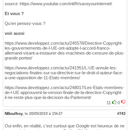
source :https://www.youtube.com/intl/fr/saveyourinternet/
Et vous ?
Qu'en pensez-vous ?
voir aussi
https://www.developpez.com/actu/245578/Directive-Copyright-
les-gouvernements-de-l-UE-ont-adopte-l-accord-franco-
allemand-visant-a-instaurer-des-machines-de-censure-de-plus-
grande-portee/
https://www.developpez.com/actu/241951/L-UE-annule-les-
negociations-finales-sur-sa-directive-sur-le-droit-d-auteur-face-
a-une-opposition-de-11-Etats-membres/
https://www.developpez.com/actu/248017/Les-Etats-membres-
de-l-UE-approuvent-la-version-finale-de-la-directive-Copyright-
il-ne-reste-plus-que-la-decision-du-Parlement/
11
0
NBoulfroy
,
le 20/05/2019 à 15h37
#743
Oui enfin, en réalité, c'est surtout que
Google
est heureux de ne