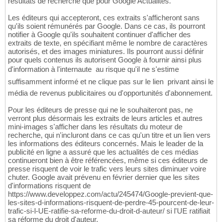
résultats de recherche que pour Google Actualités.
Les éditeurs qui accepteront, ces extraits s'afficheront sans
qu'ils soient rémunérés par Google. Dans ce cas, ils pourront
notifier à Google qu'ils souhaitent continuer d'afficher des
extraits de texte, en spécifiant même le nombre de caractères
autorisés, et des images miniatures. Ils pourront aussi définir
pour quels contenus ils autorisent Google à fournir ainsi plus
d'information à l'internaute  au risque qu'il ne s'estime
suffisamment informé et ne clique pas sur le lien  privant ainsi le
média de revenus publicitaires ou d'opportunités d'abonnement.
Pour les éditeurs de presse qui ne le souhaiteront pas, ne
verront plus désormais les extraits de leurs articles et autres
mini-images s'afficher dans les résultats du moteur de
recherche, qui n'incluront dans ce cas qu'un titre et un lien vers
les informations des éditeurs concernés. Mais le leader de la
publicité en ligne a assuré que les actualités de ces médias
continueront bien à être référencées, même si ces éditeurs de
presse risquent de voir le trafic vers leurs sites diminuer voire
chuter. Google avait prévenu en février dernier que les sites
d'informations risquent de
https://www.developpez.com/actu/245474/Google-previent-que-
les-sites-d-informations-risquent-de-perdre-45-pourcent-de-leur-
trafic-si-l-UE-ratifie-sa-reforme-du-droit-d-auteur/ si l'UE ratifiait
sa réforme du droit d'auteur.