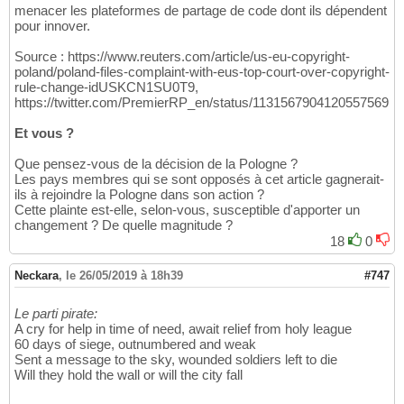
menacer les plateformes de partage de code dont ils dépendent
pour innover.
Source : https://www.reuters.com/article/us-eu-copyright-
poland/poland-files-complaint-with-eus-top-court-over-copyright-
rule-change-idUSKCN1SU0T9,
https://twitter.com/PremierRP_en/status/1131567904120557569
Et vous ?
Que pensez-vous de la décision de la Pologne ?
Les pays membres qui se sont opposés à cet article gagnerait-
ils à rejoindre la Pologne dans son action ?
Cette plainte est-elle, selon-vous, susceptible d'apporter un
changement ? De quelle magnitude ?
18
0
Neckara
,
le 26/05/2019 à 18h39
#747
Le parti pirate:
A cry for help in time of need, await relief from holy league
60 days of siege, outnumbered and weak
Sent a message to the sky, wounded soldiers left to die
Will they hold the wall or will the city fall