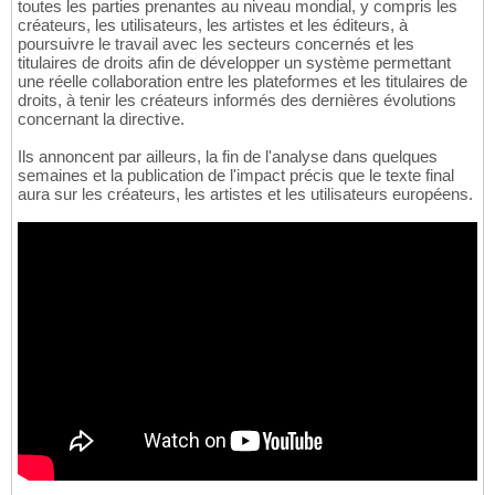
toutes les parties prenantes au niveau mondial, y compris les
créateurs, les utilisateurs, les artistes et les éditeurs, à
poursuivre le travail avec les secteurs concernés et les
titulaires de droits afin de développer un système permettant
une réelle collaboration entre les plateformes et les titulaires de
droits, à tenir les créateurs informés des dernières évolutions
concernant la directive.
Ils annoncent par ailleurs, la fin de l'analyse dans quelques
semaines et la publication de l'impact précis que le texte final
aura sur les créateurs, les artistes et les utilisateurs européens.