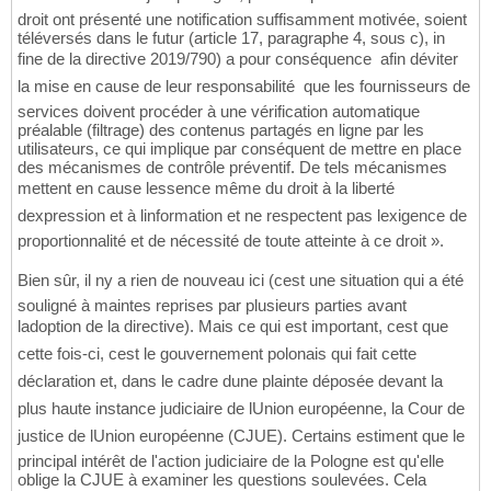
droit ont présenté une notification suffisamment motivée, soient
téléversés dans le futur (article 17, paragraphe 4, sous c), in
fine de la directive 2019/790) a pour conséquence  afin déviter
la mise en cause de leur responsabilité  que les fournisseurs de
services doivent procéder à une vérification automatique
préalable (filtrage) des contenus partagés en ligne par les
utilisateurs, ce qui implique par conséquent de mettre en place
des mécanismes de contrôle préventif. De tels mécanismes
mettent en cause lessence même du droit à la liberté
dexpression et à linformation et ne respectent pas lexigence de
proportionnalité et de nécessité de toute atteinte à ce droit ».
Bien sûr, il ny a rien de nouveau ici (cest une situation qui a été
souligné à maintes reprises par plusieurs parties avant
ladoption de la directive). Mais ce qui est important, cest que
cette fois-ci, cest le gouvernement polonais qui fait cette
déclaration et, dans le cadre dune plainte déposée devant la
plus haute instance judiciaire de lUnion européenne, la Cour de
justice de lUnion européenne (CJUE). Certains estiment que le
principal intérêt de l'action judiciaire de la Pologne est qu'elle
oblige la CJUE à examiner les questions soulevées. Cela