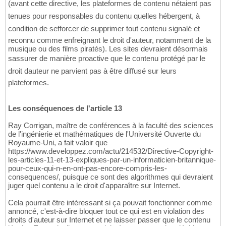
(avant cette directive, les plateformes de contenu nétaient pas
tenues pour responsables du contenu quelles hébergent, à
condition de sefforcer de supprimer tout contenu signalé et
reconnu comme enfreignant le droit d'auteur, notamment de la
musique ou des films piratés). Les sites devraient désormais
sassurer de manière proactive que le contenu protégé par le
droit dauteur ne parvient pas à être diffusé sur leurs
plateformes.
Les conséquences de l'article 13
Ray Corrigan, maître de conférences à la faculté des sciences
de l'ingénierie et mathématiques de l'Université Ouverte du
Royaume-Uni, a fait valoir que
https://www.developpez.com/actu/214532/Directive-Copyright-
les-articles-11-et-13-expliques-par-un-informaticien-britannique-
pour-ceux-qui-n-en-ont-pas-encore-compris-les-
consequences/, puisque ce sont des algorithmes qui devraient
juger quel contenu a le droit d'apparaître sur Internet.
Cela pourrait être intéressant si ça pouvait fonctionner comme
annoncé, c'est-à-dire bloquer tout ce qui est en violation des
droits d'auteur sur Internet et ne laisser passer que le contenu