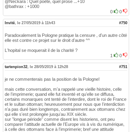
@Neckara : Quel poète, quel prose ...+10
@bathrax : +1000
0
0
Invité
,
le 27/05/2019 à 11h43
#750
Paradoxalement la Pologne pratique la censure , d'un autre côté
elle est contre ce projet sur le droit d'autre ^^
L'hopital se moquerait il de la charité ?
1
0
tartenpion32
,
le 28/05/2019 à 12h28
#751
je ne commenterais pas la position de la Pologne!
mais cette conversation, m'a rappelé une vieille histoire, celle
de l'imprimerie; quand elle fut inventé et qu'elle se diffusa,
certains monarques ont tenté de l'interdire, dont le roi de France
et le sultan ottoman; heureusement pour nous que l'interdiction
n'a pas duré bien longtemps, contrairement aux ottomans chez
qui elle s'est prolongée jusqu'au XIX siècle.
sur "longue période" comme disent les historiens, ont peu
comparer l'attitude actuelle de l'Europe vis à vis du numérique,
à celle des ottomans face à l'imprimerie; bref une attitude