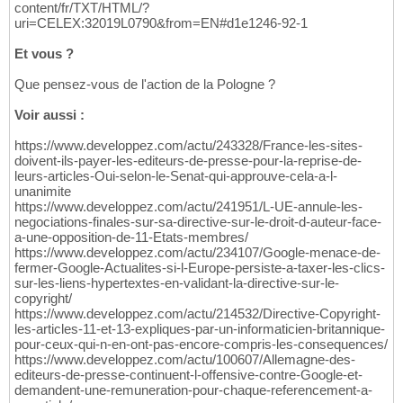
content/fr/TXT/HTML/?
uri=CELEX:32019L0790&from=EN#d1e1246-92-1
Et vous ?
Que pensez-vous de l'action de la Pologne ?
Voir aussi :
https://www.developpez.com/actu/243328/France-les-sites-
doivent-ils-payer-les-editeurs-de-presse-pour-la-reprise-de-
leurs-articles-Oui-selon-le-Senat-qui-approuve-cela-a-l-
unanimite
https://www.developpez.com/actu/241951/L-UE-annule-les-
negociations-finales-sur-sa-directive-sur-le-droit-d-auteur-face-
a-une-opposition-de-11-Etats-membres/
https://www.developpez.com/actu/234107/Google-menace-de-
fermer-Google-Actualites-si-l-Europe-persiste-a-taxer-les-clics-
sur-les-liens-hypertextes-en-validant-la-directive-sur-le-
copyright/
https://www.developpez.com/actu/214532/Directive-Copyright-
les-articles-11-et-13-expliques-par-un-informaticien-britannique-
pour-ceux-qui-n-en-ont-pas-encore-compris-les-consequences/
https://www.developpez.com/actu/100607/Allemagne-des-
editeurs-de-presse-continuent-l-offensive-contre-Google-et-
demandent-une-remuneration-pour-chaque-referencement-a-