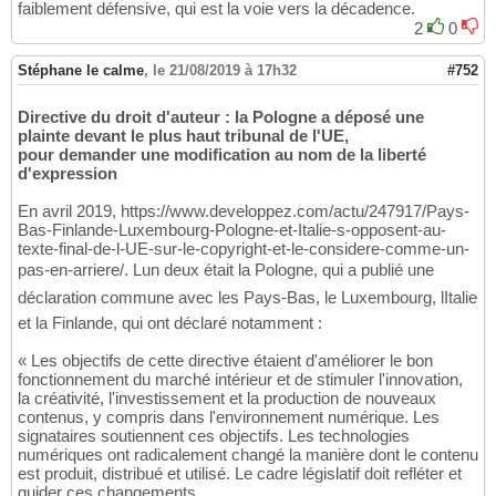
faiblement défensive, qui est la voie vers la décadence.
2
0
Stéphane le calme
,
le 21/08/2019 à 17h32
#752
Directive du droit d'auteur : la Pologne a déposé une
plainte devant le plus haut tribunal de l'UE,
pour demander une modification au nom de la liberté
d'expression
En avril 2019, https://www.developpez.com/actu/247917/Pays-
Bas-Finlande-Luxembourg-Pologne-et-Italie-s-opposent-au-
texte-final-de-l-UE-sur-le-copyright-et-le-considere-comme-un-
pas-en-arriere/. Lun deux était la Pologne, qui a publié une
déclaration commune avec les Pays-Bas, le Luxembourg, lItalie
et la Finlande, qui ont déclaré notamment :
« Les objectifs de cette directive étaient d'améliorer le bon
fonctionnement du marché intérieur et de stimuler l'innovation,
la créativité, l'investissement et la production de nouveaux
contenus, y compris dans l'environnement numérique. Les
signataires soutiennent ces objectifs. Les technologies
numériques ont radicalement changé la manière dont le contenu
est produit, distribué et utilisé. Le cadre législatif doit refléter et
guider ces changements.