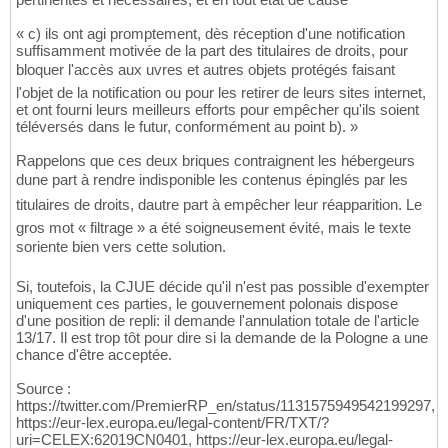
« c) ils ont agi promptement, dès réception d'une notification
suffisamment motivée de la part des titulaires de droits, pour
bloquer l'accès aux uvres et autres objets protégés faisant
l'objet de la notification ou pour les retirer de leurs sites internet,
et ont fourni leurs meilleurs efforts pour empêcher qu'ils soient
téléversés dans le futur, conformément au point b). »
Rappelons que ces deux briques contraignent les hébergeurs
dune part à rendre indisponible les contenus épinglés par les
titulaires de droits, dautre part à empêcher leur réapparition. Le
gros mot « filtrage » a été soigneusement évité, mais le texte
soriente bien vers cette solution.
Si, toutefois, la CJUE décide qu'il n'est pas possible d'exempter
uniquement ces parties, le gouvernement polonais dispose
d'une position de repli: il demande l'annulation totale de l'article
13/17. Il est trop tôt pour dire si la demande de la Pologne a une
chance d'être acceptée.
Source :
https://twitter.com/PremierRP_en/status/1131575949542199297,
https://eur-lex.europa.eu/legal-content/FR/TXT/?
uri=CELEX:62019CN0401, https://eur-lex.europa.eu/legal-