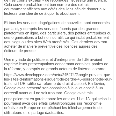
de très courts extraits » de reportages nécessite une licence.
Cela couvre probablement bon nombre des extraits
couramment affichés aux côtés des liens afin de donner aux
lecteurs une idée de ce à quoi ils aboutissent.
Et tous les services dagrégations de nouvelles sont concernés
par la loi, y compris les services fournis par des grandes
plateformes en ligne, des particuliers, des petites entreprises ou
des organisations à but non lucratif, ce qui inclut probablement
des blogs ou des sites Web monétisés. Ces derniers devront
acheter de manière préventive ces licences auprès des
éditeurs de presse.
Une myriade de politiciens et d'entreprises de l'UE avaient
exprimé leurs préoccupations concernant certaines parties de
la réforme, y compris de grands acteurs de lInternet comme
https://www.developpez.com/actu/245474/Google-previent-que-
les-sites-d-informations-risquent-de-perdre-45-pourcent-de-leur-
trafic-si-l-UE-ratifie-sa-reforme-du-droit-d-auteur/. En février,
Google avait présenté son opposition à la loi et appelé à un
correctif avant quil ne soit trop tard. Google avait mis
principalement en garde contre les articles 11 et 13, qui selon lui
pourraient avoir des effets catastrophiques sur l'économie
créative en Europe en empêchant les téléchargements des
utilisateurs et le partage dactualités.