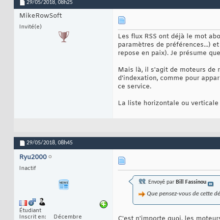
29/05/2018,
08h25
MikeRowSoft
Invité(e)
Les flux RSS ont déjà le mot ab
paramètres de préférences...) e
repose en paix). Je présume que 
Mais là, il s'agit de moteurs de
d'indexation, comme pour appara
ce service.
La liste horizontale ou verticale
29/05/2018,
08h45
Ryu2000
Inactif
Envoyé par
Bill Fassinou
Que pensez-vous de cette dé
Étudiant
Inscrit en
Décembre
C'est n'importe quoi, les moteur