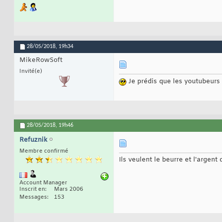
28/05/2018,
19h34
MikeRowSoft
Invité(e)
Je prédis que les youtubeurs
28/05/2018,
19h46
Refuznik
Membre confirmé
Ils veulent le beurre et l'argent 
Account Manager
Inscrit en
Mars 2006
Messages
153