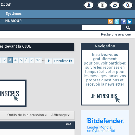
CLUB
Systèmes
O
HUMOUR
Recherche avancée
Navigation
es devant la CJUE
Inscrivez-vous
gratuitement
...
1
2
3
4
5
6
7
13
Dernière
pour pouvoir participer,
suivre les réponses en
temps réel, voter pour
les messages, poser vos
propres questions et
recevoir la newsletter
Outils de la discussion
Affichage
#41