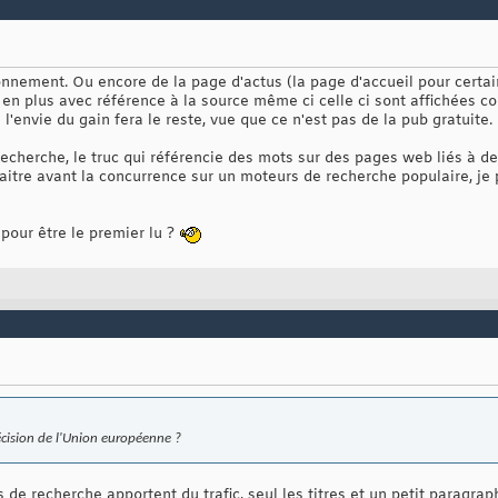
onnement. Ou encore de la page d'actus (la page d'accueil pour certa
t en plus avec référence à la source même ci celle ci sont affichées
l'envie du gain fera le reste, vue que ce n'est pas de la pub gratuite.
 recherche, le truc qui référencie des mots sur des pages web liés à d
itre avant la concurrence sur un moteurs de recherche populaire, je 
 pour être le premier lu ?
cision de l'Union européenne ?
s de recherche apportent du trafic, seul les titres et un petit paragra