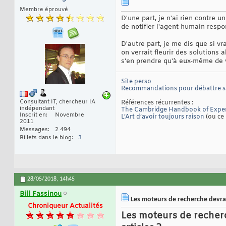
Membre éprouvé
D'une part, je n'ai rien contre 
de notifier l'agent humain respo
D'autre part, je me dis que si vra
on verrait fleurir des solutions
s'en prendre qu'à eux-même de vo
Site perso
Recommandations pour débattre 
Consultant IT, chercheur IA
Références récurrentes :
indépendant
The Cambridge Handbook of Exper
Inscrit en
Novembre
L’Art d’avoir toujours raison
(ou ce 
2011
Messages
2 494
Billets dans le blog
3
28/05/2018,
14h45
Bill Fassinou
Les moteurs de recherche devraie
Chroniqueur Actualités
Les moteurs de recherc