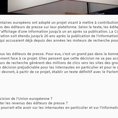
entaires européens ont adopté un projet visant à mettre à contributio
ns des éditeurs de presse sur leur plateforme. Selon le texte, les édit
l'affichage d'une information jusqu’à un an après sa publication. L
tion soit étendu jusqu'à 20 ans après la publication de l'information.
qui accusaient déjà depuis des années les moteurs de recherche pour
ous les éditeurs de presse. Pour eux, c'est un grand pas dans la bonne
ment face à ce projet. Elles pensent que cette décision ne va pas acc
eurs de recherche génèrent des millions de clics vers les sites des gro
te décision préjudiciable pour les internautes en particulier et pour l
vront, à partir de ce projet, établir un texte définitif avec le Parl
ision de l'Union européenne ?
er les revenus des éditeurs de presse ?
ourrait-elle avoir sur les internautes en particulier et sur l'informat