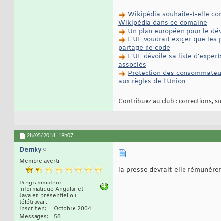
Wikipédia souhaite-t-elle co
Wikipédia dans ce domaine
Un plan européen pour le dé
L'UE voudrait exiger que les 
partage de code
L'UE dévoile sa liste d'experts
associés
Protection des consommateur
aux règles de l'Union
Contribuez au club : corrections, sug
28/05/2018,
19h07
Demky
Membre averti
la presse devrait-elle rémunérer
Programmateur
informatique Angular et
Java en présentiel ou
télétravail.
Inscrit en
Octobre 2004
Messages
58