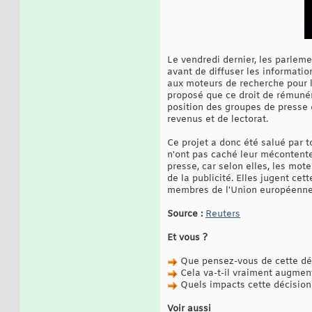
Le vendredi dernier, les parlem
avant de diffuser les informatio
aux moteurs de recherche pour 
proposé que ce droit de rémunéra
position des groupes de presse 
revenus et de lectorat.
Ce projet a donc été salué par t
n'ont pas caché leur mécontente
presse, car selon elles, les mot
de la publicité. Elles jugent cet
membres de l'Union européenne de
Source :
Reuters
Et vous ?
Que pensez-vous de cette déc
Cela va-t-il vraiment augment
Quels impacts cette décision p
Voir aussi