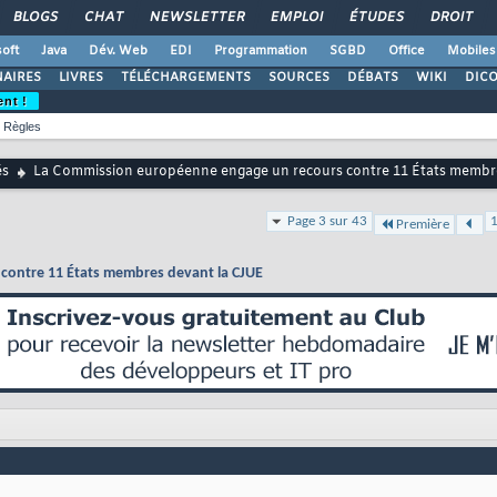
BLOGS
CHAT
NEWSLETTER
EMPLOI
ÉTUDES
DROIT
oft
Java
Dév. Web
EDI
Programmation
SGBD
Office
Mobiles
AIRES
LIVRES
TÉLÉCHARGEMENTS
SOURCES
DÉBATS
WIKI
DIC
ent !
Règles
és
La Commission européenne engage un recours contre 11 États membr
Page 3 sur 43
Première
contre 11 États membres devant la CJUE