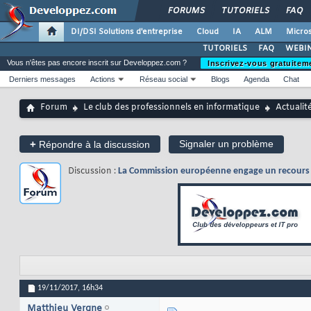
FORUMS
TUTORIELS
FAQ
DI/DSI Solutions d'entreprise
Cloud
IA
ALM
Micros
TUTORIELS
FAQ
WEBIN
Vous n'êtes pas encore inscrit sur Developpez.com ?
Inscrivez-vous gratuitem
Derniers messages
Actions
Réseau social
Blogs
Agenda
Chat
Forum
Le club des professionnels en informatique
Actualit
+
Signaler un problème
Répondre à la discussion
Discussion :
La Commission européenne engage un recours 
19/11/2017,
16h34
Matthieu Vergne