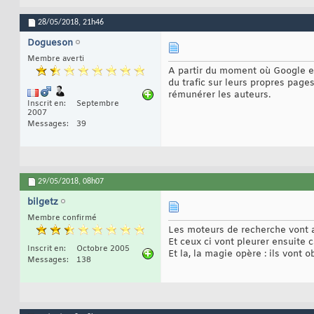
28/05/2018,
21h46
Dogueson
Membre averti
A partir du moment où Google et 
du trafic sur leurs propres pages
rémunérer les auteurs.
Inscrit en
Septembre
2007
Messages
39
29/05/2018,
08h07
bilgetz
Membre confirmé
Les moteurs de recherche vont ar
Et ceux ci vont pleurer ensuite c
Inscrit en
Octobre 2005
Et la, la magie opère : ils vont 
Messages
138