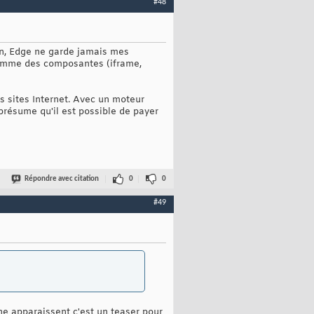
#48
in, Edge ne garde jamais mes
 comme des composantes (iframe,
es sites Internet. Avec un moteur
présume qu'il est possible de payer
Répondre avec citation
0
0
#49
phe apparaissent c'est un teaser pour