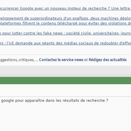
ncurrencer Google avec un nouveau moteur de recherche ? Une lettre 
veloppement de superordinateurs d'un exaflops, deux machines déploy
plateformes filtrent le contenu téléchargé pour éviter des violations 
 pour lutter contre les fake news : société civile, universitaires, journa
s : l'UE demande aux géants des médias sociaux de redoubler d'effo
gestions, critiques, ...
Contactez le service news
et
Rédigez des actualités
 google pour apparaître dans les résultats de recherche ?