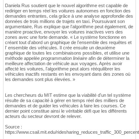
Daniela Rus soutient que le nouvel algorithme est capable de
rediriger en temps réel les voitures autonomes en fonction des
demandes entrantes, cela grâce à une analyse approfondie des
données de trois millions de trajets en taxi. Poursuivant son
argumentaire, Rus explique que l'algorithme peut également, de
manière proactive, envoyer les voitures inactives vers des
zones avec une forte demande. « Le système fonctionne en
créant tout d'abord un graphique de l'ensemble des requêtes et
l' ensemble des véhicules. Il crée ensuite un deuxième
graphique de toutes les combinaisons possibles, et utilise une
méthode appelée
programmation linéaire
afin de déterminer la
meilleure affectation de véhicule aux voyages. Après avoir
affecté les voitures, l'algorithme peut alors rééquilibrer les
véhicules inactifs restants en les envoyant dans des zones où
les demandes sont plus élevées. »
Les chercheurs du MIT estime que la viabilité d'un tel système
résulte de sa capacité à gérer en temps réel des milliers de
demandes et de guider les véhicules à faire les courses. Ce
dernier point constitue ainsi le véritable défi que les différents
acteurs du secteur devront de relever.
Source :
https://www.csail.mit.edu/ridesharing_reduces_traffic_300_percent