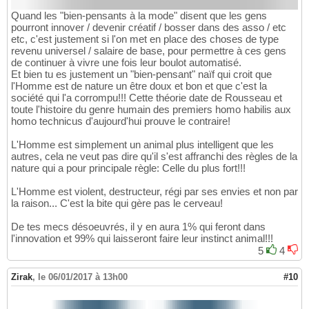
Quand les "bien-pensants à la mode" disent que les gens
pourront innover / devenir créatif / bosser dans des asso / etc
etc, c'est justement si l'on met en place des choses de type
revenu universel / salaire de base, pour permettre à ces gens
de continuer à vivre une fois leur boulot automatisé.
Et bien tu es justement un "bien-pensant" naïf qui croit que
l'Homme est de nature un être doux et bon et que c'est la
société qui l'a corrompu!!! Cette théorie date de Rousseau et
toute l'histoire du genre humain des premiers homo habilis aux
homo technicus d'aujourd'hui prouve le contraire!
L'Homme est simplement un animal plus intelligent que les
autres, cela ne veut pas dire qu'il s'est affranchi des règles de la
nature qui a pour principale règle: Celle du plus fort!!!
L'Homme est violent, destructeur, régi par ses envies et non par
la raison... C'est la bite qui gère pas le cerveau!
De tes mecs désoeuvrés, il y en aura 1% qui feront dans
l'innovation et 99% qui laisseront faire leur instinct animal!!!
5
4
Zirak
,
le 06/01/2017 à 13h00
#10