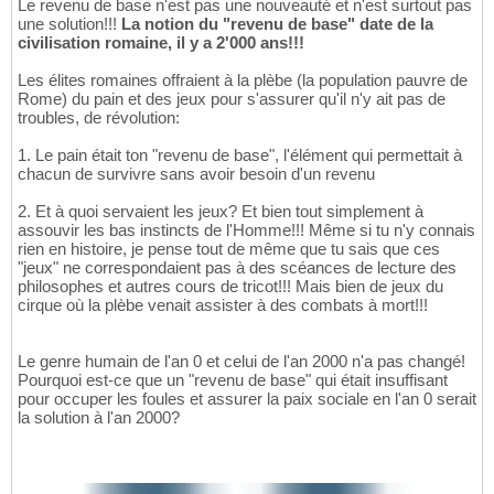
Le revenu de base n'est pas une nouveauté et n'est surtout pas
une solution!!!
La notion du "revenu de base" date de la
civilisation romaine, il y a 2'000 ans!!!
Les élites romaines offraient à la plèbe (la population pauvre de
Rome) du pain et des jeux pour s'assurer qu'il n'y ait pas de
troubles, de révolution:
1. Le pain était ton "revenu de base", l'élément qui permettait à
chacun de survivre sans avoir besoin d'un revenu
2. Et à quoi servaient les jeux? Et bien tout simplement à
assouvir les bas instincts de l'Homme!!! Même si tu n'y connais
rien en histoire, je pense tout de même que tu sais que ces
"jeux" ne correspondaient pas à des scéances de lecture des
philosophes et autres cours de tricot!!! Mais bien de jeux du
cirque où la plèbe venait assister à des combats à mort!!!
Le genre humain de l'an 0 et celui de l'an 2000 n'a pas changé!
Pourquoi est-ce que un "revenu de base" qui était insuffisant
pour occuper les foules et assurer la paix sociale en l'an 0 serait
la solution à l'an 2000?