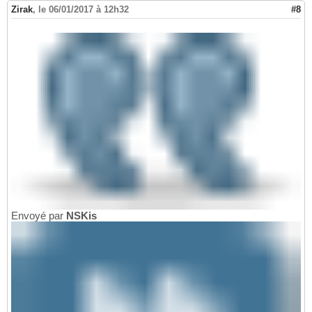
Zirak
,
le 06/01/2017 à 12h32
#8
Envoyé par
NSKis