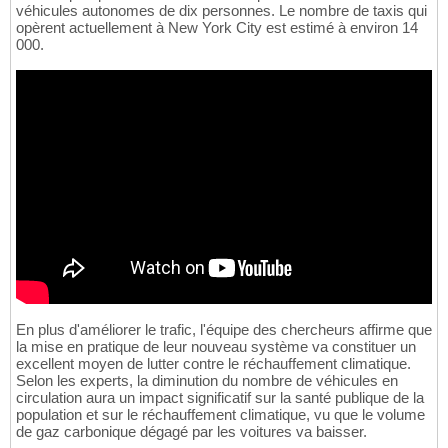
véhicules autonomes de dix personnes. Le nombre de taxis qui
opèrent actuellement à New York City est estimé à environ 14
000.
En plus d'améliorer le trafic, l'équipe des chercheurs affirme que
la mise en pratique de leur nouveau système va constituer un
excellent moyen de lutter contre le réchauffement climatique.
Selon les experts, la diminution du nombre de véhicules en
circulation aura un impact significatif sur la santé publique de la
population et sur le réchauffement climatique, vu que le volume
de gaz carbonique dégagé par les voitures va baisser.