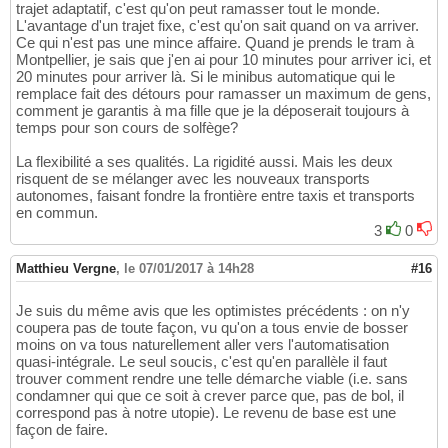
trajet adaptatif, c'est qu'on peut ramasser tout le monde.
L'avantage d'un trajet fixe, c'est qu'on sait quand on va arriver.
Ce qui n'est pas une mince affaire. Quand je prends le tram à
Montpellier, je sais que j'en ai pour 10 minutes pour arriver ici, et
20 minutes pour arriver là. Si le minibus automatique qui le
remplace fait des détours pour ramasser un maximum de gens,
comment je garantis à ma fille que je la déposerait toujours à
temps pour son cours de solfège?
La flexibilité a ses qualités. La rigidité aussi. Mais les deux
risquent de se mélanger avec les nouveaux transports
autonomes, faisant fondre la frontière entre taxis et transports
en commun.
3
0
Matthieu Vergne
,
le 07/01/2017 à 14h28
#16
Je suis du même avis que les optimistes précédents : on n'y
coupera pas de toute façon, vu qu'on a tous envie de bosser
moins on va tous naturellement aller vers l'automatisation
quasi-intégrale. Le seul soucis, c'est qu'en parallèle il faut
trouver comment rendre une telle démarche viable (i.e. sans
condamner qui que ce soit à crever parce que, pas de bol, il
correspond pas à notre utopie). Le revenu de base est une
façon de faire.