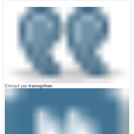
Envoyé par
transgohan