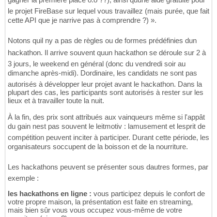
le projet FireBase sur lequel vous travaillez (mais purée, que fait
cette API que je narrive pas à comprendre ?) ».
Notons quil ny a pas de règles ou de formes prédéfinies dun
hackathon. Il arrive souvent quun hackathon se déroule sur 2 à
3 jours, le weekend en général (donc du vendredi soir au
dimanche après-midi). Dordinaire, les candidats ne sont pas
autorisés à développer leur projet avant le hackathon. Dans la
plupart des cas, les participants sont autorisés à rester sur les
lieux et à travailler toute la nuit.
À la fin, des prix sont attribués aux vainqueurs même si l'appât
du gain nest pas souvent le leitmotiv : lamusement et lesprit de
compétition peuvent inciter à participer. Durant cette période, les
organisateurs soccupent de la boisson et de la nourriture.
Les hackathons peuvent se présenter sous dautres formes, par
exemple :
les hackathons en ligne :
vous participez depuis le confort de
votre propre maison, la présentation est faite en streaming,
mais bien sûr vous vous occupez vous-même de votre