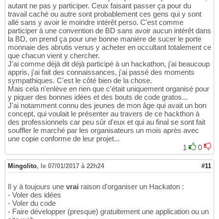
autant ne pas y participer. Ceux faisant passer ça pour du
travail caché ou autre sont probablement ces gens qui y sont
allé sans y avoir le moindre intérêt perso. C'est comme
participer à une convention de BD sans avoir aucun intérêt dans
la BD, on prend ça pour une bonne manière de sucer le porte
monnaie des abrutis venus y acheter en occultant totalement ce
que chacun vient y chercher.
J'ai comme déjà dit déjà participé à un hackathon, j'ai beaucoup
appris, j'ai fait des connaissances, j'ai passé des moments
sympathiques. C'est le côté bien de la chose.
Mais cela n'enlève en rien que c'était uniquement organisé pour
y piquer des bonnes idées et des bouts de code gratos...
J'ai notamment connu des jeunes de mon âge qui avait un bon
concept, qui voulait le présenter au travers de ce hackthon à
des professionnels car peu sûr d'eux et qui au final se sont fait
souffler le marché par les organisateurs un mois après avec
une copie conforme de leur projet...
1
0
Mingolito
,
le 07/01/2017 à 22h24
#11
Il y à toujours une
vrai
raison d'organiser un Hackaton :
- Voler des idées
- Voler du code
- Faire développer (presque) gratuitement une application ou un