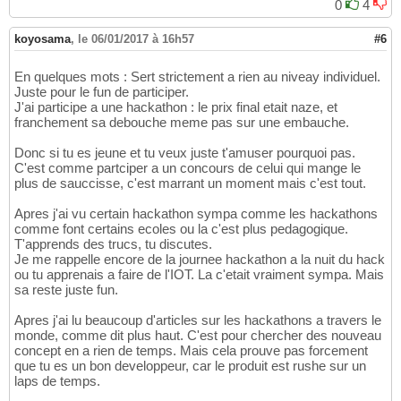
0
4
koyosama
,
le 06/01/2017 à 16h57
#6
En quelques mots : Sert strictement a rien au niveay individuel.
Juste pour le fun de participer.
J'ai participe a une hackathon : le prix final etait naze, et
franchement sa debouche meme pas sur une embauche.
Donc si tu es jeune et tu veux juste t'amuser pourquoi pas.
C'est comme partciper a un concours de celui qui mange le
plus de sauccisse, c'est marrant un moment mais c'est tout.
Apres j'ai vu certain hackathon sympa comme les hackathons
comme font certains ecoles ou la c'est plus pedagogique.
T'apprends des trucs, tu discutes.
Je me rappelle encore de la journee hackathon a la nuit du hack
ou tu apprenais a faire de l'IOT. La c'etait vraiment sympa. Mais
sa reste juste fun.
Apres j'ai lu beaucoup d'articles sur les hackathons a travers le
monde, comme dit plus haut. C'est pour chercher des nouveau
concept en a rien de temps. Mais cela prouve pas forcement
que tu es un bon developpeur, car le produit est rushe sur un
laps de temps.