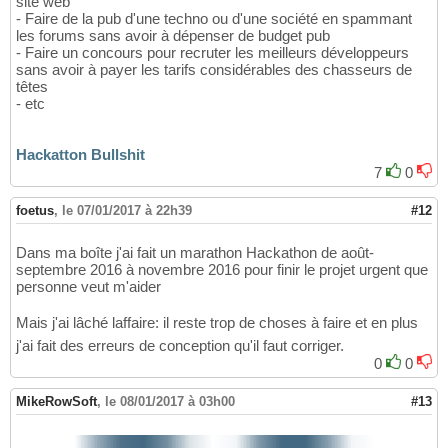
site web
- Faire de la pub d'une techno ou d'une société en spammant
les forums sans avoir à dépenser de budget pub
- Faire un concours pour recruter les meilleurs développeurs
sans avoir à payer les tarifs considérables des chasseurs de
têtes
- etc
Hackatton Bullshit
7
0
foetus
,
le 07/01/2017 à 22h39
#12
Dans ma boîte j'ai fait un marathon Hackathon de août-
septembre 2016 à novembre 2016 pour finir le projet urgent que
personne veut m'aider
Mais j'ai lâché laffaire: il reste trop de choses à faire et en plus
j'ai fait des erreurs de conception qu'il faut corriger.
0
0
MikeRowSoft
,
le 08/01/2017 à 03h00
#13