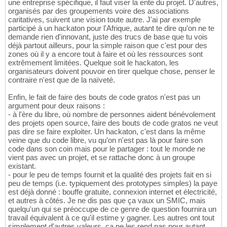
une entreprise spécifique, il faut viser la ente du projet. D'autres,
organisés par des groupements voire des associations
caritatives, suivent une vision toute autre. J'ai par exemple
participé à un hackaton pour l'Afrique, autant te dire qu'on ne te
demande rien d'innovant, juste des trucs de base que tu vois
déjà partout ailleurs, pour la simple raison que c'est pour des
zones où il y a encore tout à faire et où les ressources sont
extrêmement limitées. Quelque soit le hackaton, les
organisateurs doivent pouvoir en tirer quelque chose, penser le
contraire n'est que de la naïveté.
Enfin, le fait de faire des bouts de code gratos n'est pas un
argument pour deux raisons :
- à l'ère du libre, où nombre de personnes aident bénévolement
des projets open source, faire des bouts de code gratos ne veut
pas dire se faire exploiter. Un hackaton, c'est dans la même
veine que du code libre, vu qu'on n'est pas là pour faire son
code dans son coin mais pour le partager : tout le monde ne
vient pas avec un projet, et se rattache donc à un groupe
existant.
- pour le peu de temps fournit et la qualité des projets fait en si
peu de temps (i.e. typiquement des prototypes simples) la paye
est déjà donné : bouffe gratuite, connexion internet et électricité,
et autres à côtés. Je ne dis pas que ça vaux un SMIC, mais
quelqu'un qui se préoccupe de ce genre de question fournira un
travail équivalent à ce qu'il estime y gagner. Les autres ont tout
simplement d'autres valeurs, ça ne les rend pas pour autant