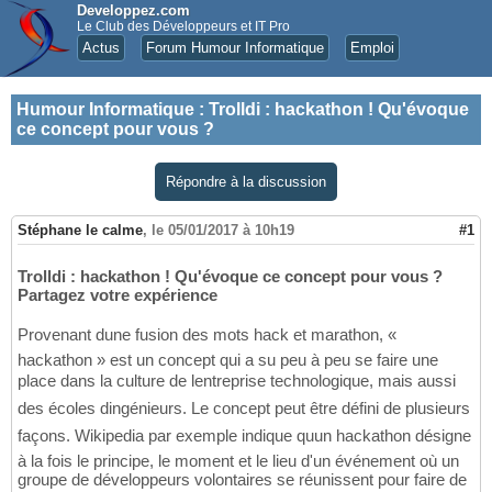
Developpez.com
Le Club des Développeurs et IT Pro
Actus
Forum Humour Informatique
Emploi
Humour Informatique
:
Trolldi : hackathon ! Qu'évoque
ce concept pour vous ?
Répondre à la discussion
Stéphane le calme
,
le 05/01/2017 à 10h19
#1
Trolldi : hackathon ! Qu'évoque ce concept pour vous ?
Partagez votre expérience
Provenant dune fusion des mots hack et marathon, «
hackathon » est un concept qui a su peu à peu se faire une
place dans la culture de lentreprise technologique, mais aussi
des écoles dingénieurs. Le concept peut être défini de plusieurs
façons. Wikipedia par exemple indique quun hackathon désigne
à la fois le principe, le moment et le lieu d'un événement où un
groupe de développeurs volontaires se réunissent pour faire de