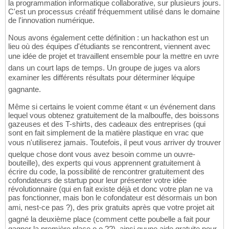
la programmation informatique collaborative, sur plusieurs jours.
C'est un processus créatif fréquemment utilisé dans le domaine
de l'innovation numérique.
Nous avons également cette définition : un hackathon est un
lieu où des équipes d'étudiants se rencontrent, viennent avec
une idée de projet et travaillent ensemble pour la mettre en uvre
dans un court laps de temps. Un groupe de juges va alors
examiner les différents résultats pour déterminer léquipe
gagnante.
Même si certains le voient comme étant « un événement dans
lequel vous obtenez gratuitement de la malbouffe, des boissons
gazeuses et des T-shirts, des cadeaux des entreprises (qui
sont en fait simplement de la matière plastique en vrac que
vous n'utiliserez jamais. Toutefois, il peut vous arriver dy trouver
quelque chose dont vous avez besoin comme un ouvre-
bouteille), des experts qui vous apprennent gratuitement à
écrire du code, la possibilité de rencontrer gratuitement des
cofondateurs de startup pour leur présenter votre idée
révolutionnaire (qui en fait existe déjà et donc votre plan ne va
pas fonctionner, mais bon le cofondateur est désormais un bon
ami, nest-ce pas ?), des prix gratuits après que votre projet ait
gagné la deuxième place (comment cette poubelle a fait pour
gagner la première place o.o ??), ainsi quune aide gratuite pour