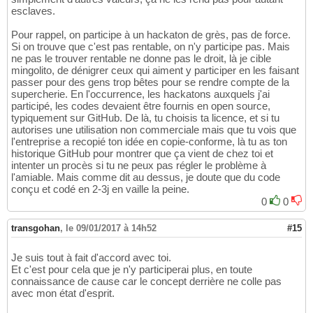
esclaves.
Pour rappel, on participe à un hackaton de grès, pas de force.
Si on trouve que c'est pas rentable, on n'y participe pas. Mais
ne pas le trouver rentable ne donne pas le droit, là je cible
mingolito, de dénigrer ceux qui aiment y participer en les faisant
passer pour des gens trop bêtes pour se rendre compte de la
supercherie. En l'occurrence, les hackatons auxquels j'ai
participé, les codes devaient être fournis en open source,
typiquement sur GitHub. De là, tu choisis ta licence, et si tu
autorises une utilisation non commerciale mais que tu vois que
l'entreprise a recopié ton idée en copie-conforme, là tu as ton
historique GitHub pour montrer que ça vient de chez toi et
intenter un procès si tu ne peux pas régler le problème à
l'amiable. Mais comme dit au dessus, je doute que du code
conçu et codé en 2-3j en vaille la peine.
0
0
transgohan
,
le 09/01/2017 à 14h52
#15
Je suis tout à fait d'accord avec toi.
Et c'est pour cela que je n'y participerai plus, en toute
connaissance de cause car le concept derrière ne colle pas
avec mon état d'esprit.