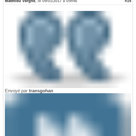
Matthieu Vergne
,
le 09/01/2017 à 05h46
#14
Envoyé par
transgohan