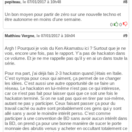
pepiteau
,
le 07/01/2017 à 10h48
#8
Un bon moyen pour partir de zéro sur une nouvelle techno et
être autonome en moins d'une semaine.
0
0
Matthieu Vergne
,
le 07/01/2017 à 16h04
#9
Argh ! Pourquoi je vois du Ken Akamatsu ici ? Surtout que je ne
vois, encore une fois, pas le rapport. Y'a pas de hackaton dans
ce volume. Et je ne me rappelle pas qu'il y en ai un dans toute la
série.
Pour ma part, j'ai déjà fais 2-3 hackaton quand j'étais en Italie.
C'est sympa pour ceux qui aiment, ça permet de se changer
les idées. C'est aussi une autre opportunité de se faire un
réseau. Le hackaton en lui-même n'est pas ce qui intéresse,
car ce n'est pas fait pour laisser quoi que ce soit une fois le
hackaton terminé. Si on ne sait pas quoi en tirer par soi-même,
autant ne pas y participer. Ceux faisant passer ça pour du
travail caché ou autre sont probablement ces gens qui y sont
allé sans y avoir le moindre intérêt perso. C'est comme
participer à une convention de BD sans avoir aucun intérêt dans
la BD, on prend ça pour une bonne manière de sucer le porte
monnaie des abrutis venus y acheter en occultant totalement ce