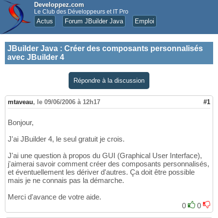
Developpez.com
Le Club des Développeurs et IT Pro
Actus
Forum JBuilder Java
Emploi
JBuilder Java
:
Créer des composants personnalisés
avec JBuilder 4
Répondre à la discussion
mtaveau
,
le 09/06/2006 à 12h17
#1
Bonjour,
J'ai JBuilder 4, le seul gratuit je crois.
J'ai une question à propos du GUI (Graphical User Interface),
j'aimerai savoir comment créer des composants personnalisés,
et éventuellement les dériver d'autres. Ça doit être possible
mais je ne connais pas la démarche.
Merci d'avance de votre aide.
0
0