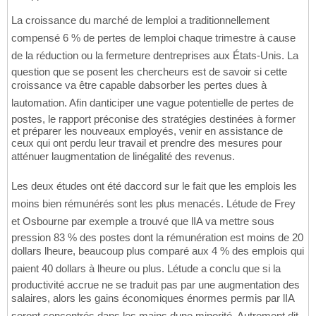
La croissance du marché de lemploi a traditionnellement
compensé 6 % de pertes de lemploi chaque trimestre à cause
de la réduction ou la fermeture dentreprises aux États-Unis. La
question que se posent les chercheurs est de savoir si cette
croissance va être capable dabsorber les pertes dues à
lautomation. Afin danticiper une vague potentielle de pertes de
postes, le rapport préconise des stratégies destinées à former
et préparer les nouveaux employés, venir en assistance de
ceux qui ont perdu leur travail et prendre des mesures pour
atténuer laugmentation de linégalité des revenus.
Les deux études ont été daccord sur le fait que les emplois les
moins bien rémunérés sont les plus menacés. Létude de Frey
et Osbourne par exemple a trouvé que lIA va mettre sous
pression 83 % des postes dont la rémunération est moins de 20
dollars lheure, beaucoup plus comparé aux 4 % des emplois qui
paient 40 dollars à lheure ou plus. Létude a conclu que si la
productivité accrue ne se traduit pas par une augmentation des
salaires, alors les gains économiques énormes permis par lIA
seront concentrés dans les mains dune minorité. Autrement dit,