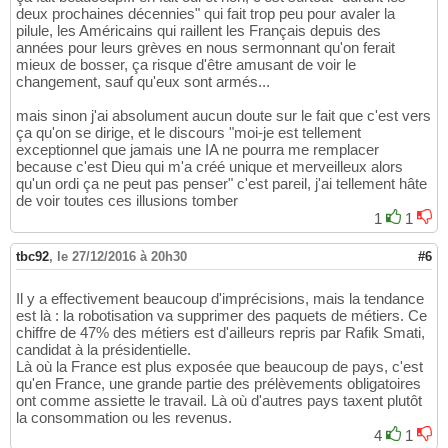
deux prochaines décennies" qui fait trop peu pour avaler la
pilule, les Américains qui raillent les Français depuis des
années pour leurs grèves en nous sermonnant qu'on ferait
mieux de bosser, ça risque d'être amusant de voir le
changement, sauf qu'eux sont armés...
mais sinon j'ai absolument aucun doute sur le fait que c'est vers
ça qu'on se dirige, et le discours "moi-je est tellement
exceptionnel que jamais une IA ne pourra me remplacer
because c'est Dieu qui m'a créé unique et merveilleux alors
qu'un ordi ça ne peut pas penser" c'est pareil, j'ai tellement hâte
de voir toutes ces illusions tomber
1
1
tbc92
,
le 27/12/2016 à 20h30
#6
Il y a effectivement beaucoup d'imprécisions, mais la tendance
est là : la robotisation va supprimer des paquets de métiers. Ce
chiffre de 47% des métiers est d'ailleurs repris par Rafik Smati,
candidat à la présidentielle.
Là où la France est plus exposée que beaucoup de pays, c'est
qu'en France, une grande partie des prélèvements obligatoires
ont comme assiette le travail. Là où d'autres pays taxent plutôt
la consommation ou les revenus.
4
1