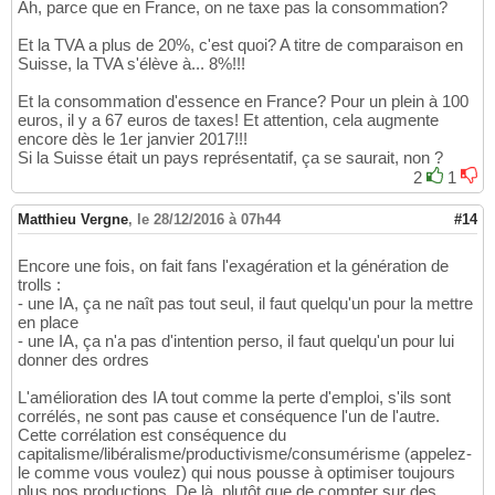
Ah, parce que en France, on ne taxe pas la consommation?
Et la TVA a plus de 20%, c'est quoi? A titre de comparaison en
Suisse, la TVA s'élève à... 8%!!!
Et la consommation d'essence en France? Pour un plein à 100
euros, il y a 67 euros de taxes! Et attention, cela augmente
encore dès le 1er janvier 2017!!!
Si la Suisse était un pays représentatif, ça se saurait, non ?
2
1
Matthieu Vergne
,
le 28/12/2016 à 07h44
#14
Encore une fois, on fait fans l'exagération et la génération de
trolls :
- une IA, ça ne naît pas tout seul, il faut quelqu'un pour la mettre
en place
- une IA, ça n'a pas d'intention perso, il faut quelqu'un pour lui
donner des ordres
L'amélioration des IA tout comme la perte d'emploi, s'ils sont
corrélés, ne sont pas cause et conséquence l'un de l'autre.
Cette corrélation est conséquence du
capitalisme/libéralisme/productivisme/consumérisme (appelez-
le comme vous voulez) qui nous pousse à optimiser toujours
plus nos productions. De là, plutôt que de compter sur des