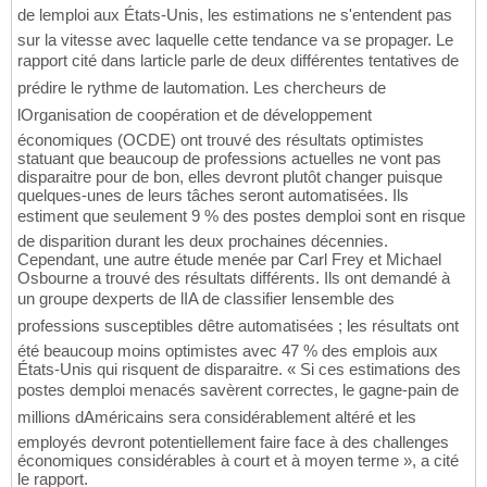
de lemploi aux États-Unis, les estimations ne s'entendent pas
sur la vitesse avec laquelle cette tendance va se propager. Le
rapport cité dans larticle parle de deux différentes tentatives de
prédire le rythme de lautomation. Les chercheurs de
lOrganisation de coopération et de développement
économiques (OCDE) ont trouvé des résultats optimistes
statuant que beaucoup de professions actuelles ne vont pas
disparaitre pour de bon, elles devront plutôt changer puisque
quelques-unes de leurs tâches seront automatisées. Ils
estiment que seulement 9 % des postes demploi sont en risque
de disparition durant les deux prochaines décennies.
Cependant, une autre étude menée par Carl Frey et Michael
Osbourne a trouvé des résultats différents. Ils ont demandé à
un groupe dexperts de lIA de classifier lensemble des
professions susceptibles dêtre automatisées ; les résultats ont
été beaucoup moins optimistes avec 47 % des emplois aux
États-Unis qui risquent de disparaitre. « Si ces estimations des
postes demploi menacés savèrent correctes, le gagne-pain de
millions dAméricains sera considérablement altéré et les
employés devront potentiellement faire face à des challenges
économiques considérables à court et à moyen terme », a cité
le rapport.