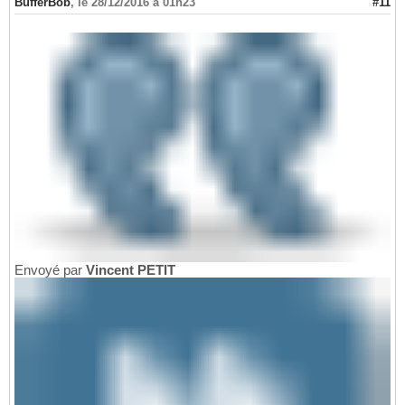
BufferBob
,
le 28/12/2016 à 01h23
#11
Envoyé par
Vincent PETIT