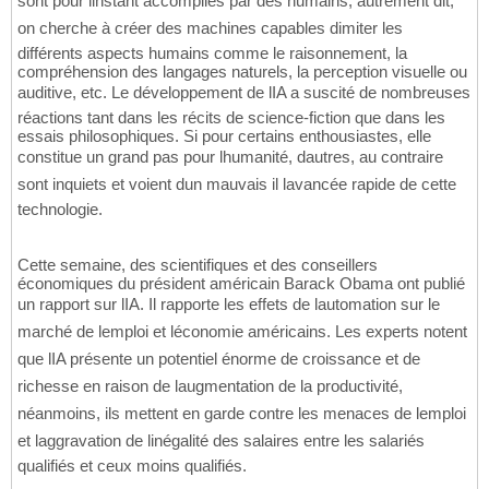
sont pour linstant accomplies par des humains, autrement dit,
on cherche à créer des machines capables dimiter les
différents aspects humains comme le raisonnement, la
compréhension des langages naturels, la perception visuelle ou
auditive, etc. Le développement de lIA a suscité de nombreuses
réactions tant dans les récits de science-fiction que dans les
essais philosophiques. Si pour certains enthousiastes, elle
constitue un grand pas pour lhumanité, dautres, au contraire
sont inquiets et voient dun mauvais il lavancée rapide de cette
technologie.
Cette semaine, des scientifiques et des conseillers
économiques du président américain Barack Obama ont publié
un rapport sur lIA. Il rapporte les effets de lautomation sur le
marché de lemploi et léconomie américains. Les experts notent
que lIA présente un potentiel énorme de croissance et de
richesse en raison de laugmentation de la productivité,
néanmoins, ils mettent en garde contre les menaces de lemploi
et laggravation de linégalité des salaires entre les salariés
qualifiés et ceux moins qualifiés.