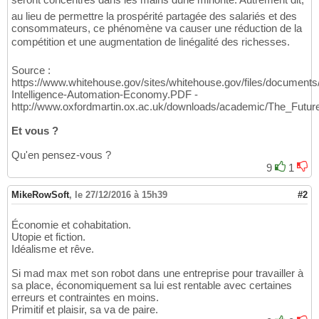
au lieu de permettre la prospérité partagée des salariés et des
consommateurs, ce phénomène va causer une réduction de la
compétition et une augmentation de linégalité des richesses.
Source :
https://www.whitehouse.gov/sites/whitehouse.gov/files/documents/Ar
Intelligence-Automation-Economy.PDF -
http://www.oxfordmartin.ox.ac.uk/downloads/academic/The_Futu
Et vous ?
Qu'en pensez-vous ?
9
1
MikeRowSoft
,
le 27/12/2016 à 15h39
#2
Économie et cohabitation.
Utopie et fiction.
Idéalisme et rêve.
Si mad max met son robot dans une entreprise pour travailler à
sa place, économiquement sa lui est rentable avec certaines
erreurs et contraintes en moins.
Primitif et plaisir, sa va de paire.