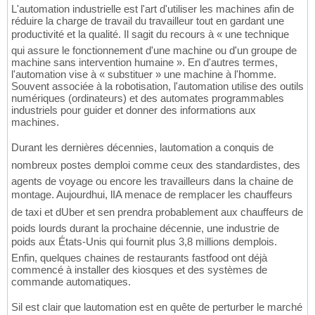
L'automation industrielle est l'art d'utiliser les machines afin de
réduire la charge de travail du travailleur tout en gardant une
productivité et la qualité. Il sagit du recours à « une technique
qui assure le fonctionnement d'une machine ou d'un groupe de
machine sans intervention humaine ». En d'autres termes,
l'automation vise à « substituer » une machine à l'homme.
Souvent associée à la robotisation, l'automation utilise des outils
numériques (ordinateurs) et des automates programmables
industriels pour guider et donner des informations aux
machines.
Durant les dernières décennies, lautomation a conquis de
nombreux postes demploi comme ceux des standardistes, des
agents de voyage ou encore les travailleurs dans la chaine de
montage. Aujourdhui, lIA menace de remplacer les chauffeurs
de taxi et dUber et sen prendra probablement aux chauffeurs de
poids lourds durant la prochaine décennie, une industrie de
poids aux États-Unis qui fournit plus 3,8 millions demplois.
Enfin, quelques chaines de restaurants fastfood ont déjà
commencé à installer des kiosques et des systèmes de
commande automatiques.
Sil est clair que lautomation est en quête de perturber le marché