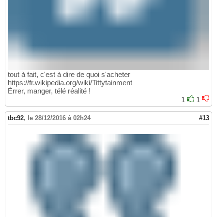
tout à fait, c'est à dire de quoi s'acheter
https://fr.wikipedia.org/wiki/Tittytainment
Érrer, manger, télé réalité !
1
1
tbc92
,
le 28/12/2016 à 02h24
#13