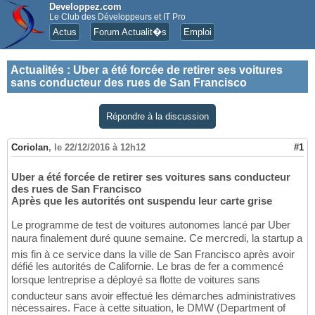
Developpez.com
Le Club des Développeurs et IT Pro
Actus
Forum Actualit�s
Emploi
Actualités
:
Uber a été forcée de retirer ses voitures
sans conducteur des rues de San Francisco
Répondre à la discussion
Coriolan
,
le 22/12/2016 à 12h12
#1
Uber a été forcée de retirer ses voitures sans conducteur
des rues de San Francisco
Après que les autorités ont suspendu leur carte grise
Le programme de test de voitures autonomes lancé par Uber
naura finalement duré quune semaine. Ce mercredi, la startup a
mis fin à ce service dans la ville de San Francisco après avoir
défié les autorités de Californie. Le bras de fer a commencé
lorsque lentreprise a déployé sa flotte de voitures sans
conducteur sans avoir effectué les démarches administratives
nécessaires. Face à cette situation, le DMW (Department of