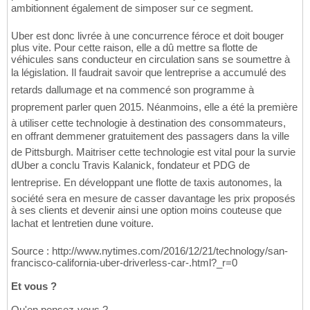
ambitionnent également de simposer sur ce segment.
Uber est donc livrée à une concurrence féroce et doit bouger
plus vite. Pour cette raison, elle a dû mettre sa flotte de
véhicules sans conducteur en circulation sans se soumettre à
la législation. Il faudrait savoir que lentreprise a accumulé des
retards dallumage et na commencé son programme à
proprement parler quen 2015. Néanmoins, elle a été la première
à utiliser cette technologie à destination des consommateurs,
en offrant demmener gratuitement des passagers dans la ville
de Pittsburgh. Maitriser cette technologie est vital pour la survie
dUber a conclu Travis Kalanick, fondateur et PDG de
lentreprise. En développant une flotte de taxis autonomes, la
société sera en mesure de casser davantage les prix proposés
à ses clients et devenir ainsi une option moins couteuse que
lachat et lentretien dune voiture.
Source : http://www.nytimes.com/2016/12/21/technology/san-
francisco-california-uber-driverless-car-.html?_r=0
Et vous ?
Qu'en pensez-vous ?