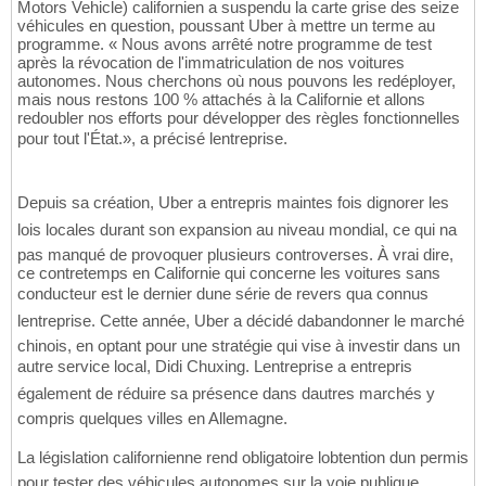
Motors Vehicle) californien a suspendu la carte grise des seize
véhicules en question, poussant Uber à mettre un terme au
programme. « Nous avons arrêté notre programme de test
après la révocation de l'immatriculation de nos voitures
autonomes. Nous cherchons où nous pouvons les redéployer,
mais nous restons 100 % attachés à la Californie et allons
redoubler nos efforts pour développer des règles fonctionnelles
pour tout l'État.», a précisé lentreprise.
Depuis sa création, Uber a entrepris maintes fois dignorer les
lois locales durant son expansion au niveau mondial, ce qui na
pas manqué de provoquer plusieurs controverses. À vrai dire,
ce contretemps en Californie qui concerne les voitures sans
conducteur est le dernier dune série de revers qua connus
lentreprise. Cette année, Uber a décidé dabandonner le marché
chinois, en optant pour une stratégie qui vise à investir dans un
autre service local, Didi Chuxing. Lentreprise a entrepris
également de réduire sa présence dans dautres marchés y
compris quelques villes en Allemagne.
La législation californienne rend obligatoire lobtention dun permis
pour tester des véhicules autonomes sur la voie publique.