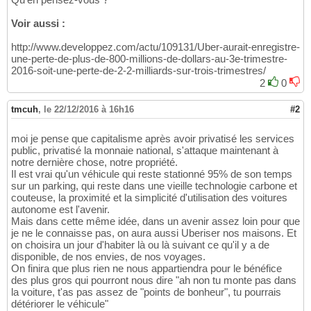
Voir aussi :
http://www.developpez.com/actu/109131/Uber-aurait-enregistre-
une-perte-de-plus-de-800-millions-de-dollars-au-3e-trimestre-
2016-soit-une-perte-de-2-2-milliards-sur-trois-trimestres/
2
0
tmcuh
,
le 22/12/2016 à 16h16
#2
moi je pense que capitalisme après avoir privatisé les services
public, privatisé la monnaie national, s'attaque maintenant à
notre dernière chose, notre propriété.
Il est vrai qu'un véhicule qui reste stationné 95% de son temps
sur un parking, qui reste dans une vieille technologie carbone et
couteuse, la proximité et la simplicité d'utilisation des voitures
autonome est l'avenir.
Mais dans cette même idée, dans un avenir assez loin pour que
je ne le connaisse pas, on aura aussi Uberiser nos maisons. Et
on choisira un jour d'habiter là ou là suivant ce qu'il y a de
disponible, de nos envies, de nos voyages.
On finira que plus rien ne nous appartiendra pour le bénéfice
des plus gros qui pourront nous dire "ah non tu monte pas dans
la voiture, t'as pas assez de "points de bonheur", tu pourrais
détériorer le véhicule"