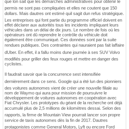
que lon sait que les démarches administratives pour obtenir le
permis ne sont pas compliquées et elles ne coutent que 150
dollars. Mais dautres ont estimé quil sagit dun refus stratégique.
Les entreprises qui font partie du programme officiel doivent en
effet déclarer aux autorités tous les incidents impliquant leurs
véhicules dans un délai de dix jours. Le nombre de fois où les
opérateurs ont dû reprendre le contrôle du véhicule doit
également être communiqué. Ces données sont par la suite
rendues publiques. Des contraintes qui nauraient pas fait laffaire
dUber. En effet, il a fallu moins dune journée à ses SUV Volvo
modifiés pour griller des feux rouges et mettre en danger des
cyclistes.
Il faudrait savoir que la concurrence sest intensifiée
dernièrement dans ce sens. Google qui a été lun des pionniers
des voitures autonomes vient de créer une nouvelle filiale au
nom de Waymo qui aura pour mission de poursuivre le
développement de voitures autonomes en coopération avec
Fiat Chrysler. Les prototypes du géant de la recherche ont déjà
accumulé plus de 2,5 millions de kilomètres dessai. Selon des
rapports, la firme de Mountain View pourrait lancer son propre
service de taxis autonomes dès la fin de 2017. Dautres
protagonistes comme General Motors, Lyft ou encore Ford