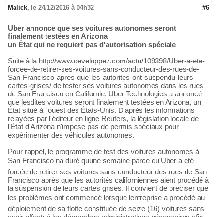
Malick
,
le 24/12/2016 à 04h32
#6
Uber annonce que ses voitures autonomes seront
finalement testées en Arizona
un État qui ne requiert pas d'autorisation spéciale
Suite à la http://www.developpez.com/actu/109398/Uber-a-ete-
forcee-de-retirer-ses-voitures-sans-conducteur-des-rues-de-
San-Francisco-apres-que-les-autorites-ont-suspendu-leurs-
cartes-grises/ de tester ses voitures autonomes dans les rues
de San Francisco en Californie, Uber Technologies a annoncé
que lesdites voitures seront finalement testées en Arizona, un
État situé à l'ouest des États-Unis. D'après les informations
relayées par l'éditeur en ligne Reuters, la législation locale de
l'État d'Arizona n'impose pas de permis spéciaux pour
expérimenter des véhicules autonomes.
Pour rappel, le programme de test des voitures autonomes à
San Francisco na duré quune semaine parce qu'Uber a été
forcée de retirer ses voitures sans conducteur des rues de San
Francisco après que les autorités californiennes aient procédé à
la suspension de leurs cartes grises. Il convient de préciser que
les problèmes ont commencé lorsque lentreprise a procédé au
déploiement de sa flotte constituée de seize (16) voitures sans
avoir effectué les démarches administratives nécessaires afin