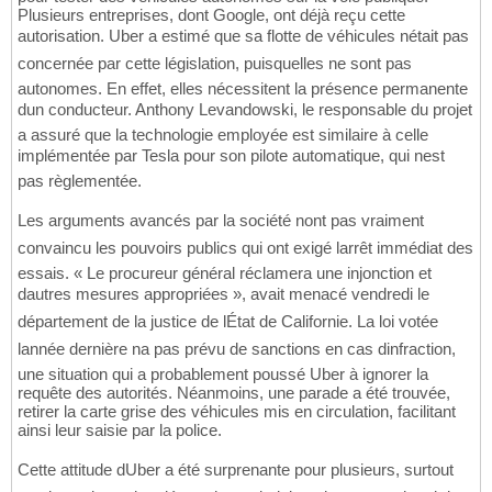
Plusieurs entreprises, dont Google, ont déjà reçu cette
autorisation. Uber a estimé que sa flotte de véhicules nétait pas
concernée par cette législation, puisquelles ne sont pas
autonomes. En effet, elles nécessitent la présence permanente
dun conducteur. Anthony Levandowski, le responsable du projet
a assuré que la technologie employée est similaire à celle
implémentée par Tesla pour son pilote automatique, qui nest
pas règlementée.
Les arguments avancés par la société nont pas vraiment
convaincu les pouvoirs publics qui ont exigé larrêt immédiat des
essais. « Le procureur général réclamera une injonction et
dautres mesures appropriées », avait menacé vendredi le
département de la justice de lÉtat de Californie. La loi votée
lannée dernière na pas prévu de sanctions en cas dinfraction,
une situation qui a probablement poussé Uber à ignorer la
requête des autorités. Néanmoins, une parade a été trouvée,
retirer la carte grise des véhicules mis en circulation, facilitant
ainsi leur saisie par la police.
Cette attitude dUber a été surprenante pour plusieurs, surtout