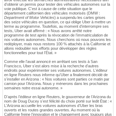
d'obtenir un permis pour tester des véhicules autonomes sur la
voie publique. C'est à cause de cette situation que le
département californien des véhicules motorisés (DMW :
Department of Motor Vehicles
) a suspendu les cartes grises
des seize véhicules en question, ce qui oblige Uber à mettre un
terme au programme. Toutefois, au moment d'interrompre ses
tests, Uber avait affirmé : « Nous avons arrêté notre
programme de test après la révocation de l'immatriculation de
nos voitures autonomes. Nous cherchons où nous pouvons les
redéployer, mais nous restons 100 % attachés à la Californie et
allons redoubler nos efforts pour développer des règles
fonctionnelles pour tout l'État. »
Comme elle l'avait annoncé en arrêtant ses tests à San
Francisco, Uber s'est alors mise à la recherche d'autres
endroits pour expérimenter ses voitures autonomes. L'éditeur
en ligne Reuters nous informe qu'Uber a finalement décidé de
s'installer en Arizona : « Nos voitures sont parties ce matin par
camion pour l'Arizona. Nous y mènerons dans les prochaines
semaines notre essai autonome. »
D'après l'éditeur en ligne Reuters, le gouverneur de l'Arizona du
nom de Doug Ducey s'est félicité du choix porté sur ledit État : «
L'Arizona accueille les voitures autonomes d'Uber les bras
ouverts et les routes grandes ouvertes. Au moment où la
Californie freine l'innovation et le changement avec toujours plus