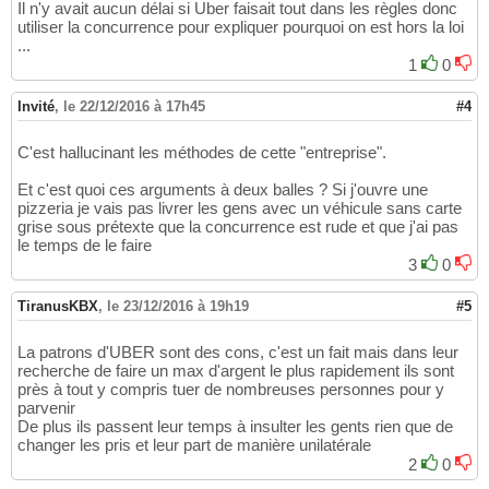
Il n'y avait aucun délai si Uber faisait tout dans les règles donc
utiliser la concurrence pour expliquer pourquoi on est hors la loi
...
1
0
Invité
,
le 22/12/2016 à 17h45
#4
C'est hallucinant les méthodes de cette "entreprise".
Et c'est quoi ces arguments à deux balles ? Si j'ouvre une
pizzeria je vais pas livrer les gens avec un véhicule sans carte
grise sous prétexte que la concurrence est rude et que j'ai pas
le temps de le faire
3
0
TiranusKBX
,
le 23/12/2016 à 19h19
#5
La patrons d'UBER sont des cons, c'est un fait mais dans leur
recherche de faire un max d'argent le plus rapidement ils sont
près à tout y compris tuer de nombreuses personnes pour y
parvenir
De plus ils passent leur temps à insulter les gents rien que de
changer les pris et leur part de manière unilatérale
2
0