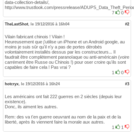
data-collection-details/,
http://www.trustlook.com/pressrelease/ADUPS_Data_Theft_Period_
7
0
TheLastShot
,
le 19/12/2016 à 16h04
#2
Vilain fabricant chinois ! Vilain !
Heureusement que j'utilise un iPhone et un Android google, au
moins je suis sûr qu'il n'y a pas de portes dérobés
volontairement installés dessus par les constructeurs... Il
faudrait être complètement paranoïaque ou anti-américain (voire
carrément être Russe ou Chinois !) pour oser croire qu'ils sont
capables de faire cela ! Pas vrai ?
1
0
hotcryx
,
le 19/12/2016 à 16h24
#3
Les américains ont fait 222 guerres en 2 siècles (depuis leur
existence).
Donc, ils aiment les autres.
Rem: des va t'en guerre oeuvrant au nom de la paix et de la
liberté, après ils viennent faire la morale aux autres.
1
1