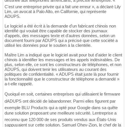
destinée aux téléphones américains, a précisé lentreprise. «
C'est une entreprise privée qui a fait une erreur », a déclaré Lily
Lim, un avocat à Palo Alto, en Californie, qui représente
ADUPS.
Le logiciel a été écrit à la demande d'un fabricant chinois non
identifié qui voulait être capable de stocker des journaux
d'appels, des messages texte et d'autres données, selon un
document fourni par ADUPS qui a précisé que cette société a
utilisé les données pour le soutien à la clientèle.
Maître Lim a indiqué que le logiciel avait pour but d'aider le client
chinois à identifier les messages et les appels indésirables. De
plus, selon elle, ce sont les constructeurs de téléphones, et non
ADUPS, qui doivent tenir les utilisateurs au courant des
politiques de confidentialité. « ADUPS était juste là pour fournir
la fonctionnalité que le constructeur de téléphone a demandé »
a-t-elle rappelé.
Quoiquil en soit, certaines entreprises qui utilisaient le firmware
dADUPS ont décidé de labandonner. Parmi elles figurent par
exemple BLU Products qui a opté pour Google dans sa quête
dune solution proposant une meilleure sécurité. Lentreprise a
reconnu que 120 000 de ses produits vendus aux États-Unis
sappuyaient sur cette solution. Samuel Ohev-Zion, le chef de la