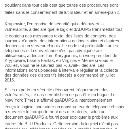
troublant dans tout cela cest que toutes ces procédures sont
faites sans le consentement de lutilisateur et en arrière-plan ».
Kryptowire, l'entreprise de sécurité qui a découvert la
vulnérabilité, a déclaré que le logiciel dADUPS transmettait tout
le contenu des messages texte, des listes de contacts, des
journaux d'appels, des informations de localisation et d'autres
données à un serveur chinois. Le code est préinstallé sur les
téléphones et la surveillance n'est pas divulguée aux
utilisateurs, a déclaré Tom Karygiannis, un vice-président de
Kryptowire, basé à Fairfax, en Virginie. « Même si vous le
vouliez, vous ne le sauriez pas », avait-il déclaré. Les
informations sont uploadées à intervalle régulier et la collecte
des données des dispositifs infectés a commencé en juillet
2016.
Si les experts en sécurité découvrent fréquemment des
vulnérabilités, ce cas semble bien ne pas être un bogue. Le
New York Times a affirmé quADUPS a intentionnellement
conçu le logiciel pour aider un constructeur de téléphone chinois
à surveiller le comportement des utilisateurs, selon un
document quADUPS a fourni pour expliquer le problème aux
cadres de BLU Products. Cette version du logiciel n'était pas