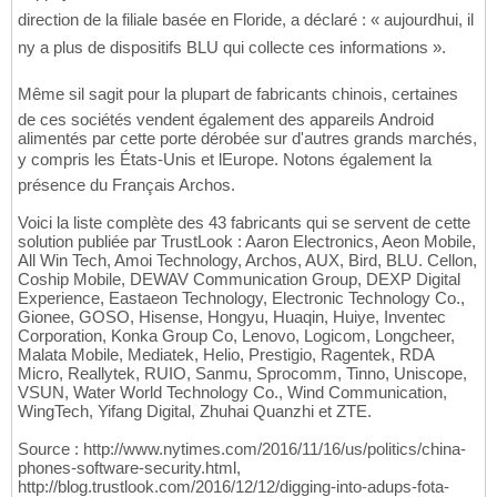
direction de la filiale basée en Floride, a déclaré : « aujourdhui, il
ny a plus de dispositifs BLU qui collecte ces informations ».
Même sil sagit pour la plupart de fabricants chinois, certaines
de ces sociétés vendent également des appareils Android
alimentés par cette porte dérobée sur d'autres grands marchés,
y compris les États-Unis et lEurope. Notons également la
présence du Français Archos.
Voici la liste complète des 43 fabricants qui se servent de cette
solution publiée par TrustLook : Aaron Electronics, Aeon Mobile,
All Win Tech, Amoi Technology, Archos, AUX, Bird, BLU. Cellon,
Coship Mobile, DEWAV Communication Group, DEXP Digital
Experience, Eastaeon Technology, Electronic Technology Co.,
Gionee, GOSO, Hisense, Hongyu, Huaqin, Huiye, Inventec
Corporation, Konka Group Co, Lenovo, Logicom, Longcheer,
Malata Mobile, Mediatek, Helio, Prestigio, Ragentek, RDA
Micro, Reallytek, RUIO, Sanmu, Sprocomm, Tinno, Uniscope,
VSUN, Water World Technology Co., Wind Communication,
WingTech, Yifang Digital, Zhuhai Quanzhi et ZTE.
Source : http://www.nytimes.com/2016/11/16/us/politics/china-
phones-software-security.html,
http://blog.trustlook.com/2016/12/12/digging-into-adups-fota-