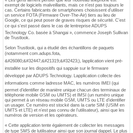
exempt de logiciels malveillants, mais ce n'est pas toujours le
cas. Certains fabricants de smartphones choisissent d'utiliser
un service FOTA (Firmware Over-The-Air) tiers au lieu de
Google, ce qui peut poser de graves risques de sécurité. C'est
ce qui s'est passé dans le cas de lentreprise ADUPS
Technology Co. basée à Shangai », commence Joseph Sullivan
de Trustlook.
Selon Trustlook, qui a étudié des échantillons de paquets
(notamment com.adups.fota,
&#26080;&#32447;&#21319;&#32423;), lapplication vient pré-
installée sur les dispositifs qui sappuie sur le firmware
développé par ADUPS Technology. Lapplication collecte des
informations comme ladresse MAC, les numéros IMEI (qui
permet d'identifier de manière unique chacun des terminaux de
téléphonie mobile GSM ou UMTS) et IMSI (un numéro unique
qui permet à un réseau mobile GSM, UMTS ou LTE d'identifier
un usager. Ce numéro est stocké dans la carte SIM (USIM en
UMTS et LTE) et n'est pas connu de l'utilisateur), ainsi que les
numéros de version et les opérateurs.
« Cette application tente également de collecter les messages
de type SMS de lutilisateur ainsi que son journal dappel. Le plus