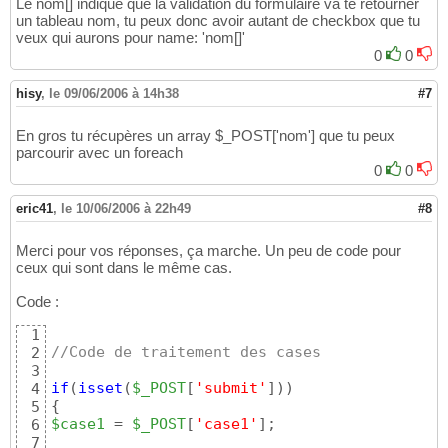
Le nom[] indique que la validation du formulaire va te retourner
$result2
 = 
49
un tableau nom, tu peux donc avoir autant de checkbox que tu
50
veux qui aurons pour name: 'nom[]'
while
(
$row2
51
0
0
{
52
53
$statusBG
= 
hisy
,
le 09/06/2006 à 14h38
#7
54
/*echo "sta
55
				echo"<br>";
56
En gros tu récupères un array $_POST['nom'] que tu peux
				echo"<br>"
57
parcourir avec un foreach
58
0
0
$lvBG
= 
$row
59
/*echo "lv 
60
eric41
,
le 10/06/2006 à 22h49
#8
				echo"<br>";
61
				echo"<br>"
62
Merci pour vos réponses, ça marche. Un peu de code pour
63
ceux qui sont dans le même cas.
64
65
Code :
66
67
1
68
//Code de traitement des cases
2
69
3
70
if
(
isset
(
$_POST
[
'submit'
]
)
)
4
71
{
5
72
$case1
 = 
$_POST
[
'case1'
]
;

6
73
7