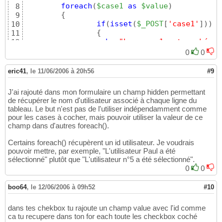
74
foreach
(
$case1
as
$value
)
8
75
{
9
76
if
(
isset
(
$_POST
[
'case1'
]
)
)
10
77
{
11
78
echo
"La case 1 est cochée e
12
79
}
13
0
0
80
}
14
81
$case2
 = 
$_POST
[
'case2'
]
;

15
eric41
,
le 11/06/2006 à 20h56
#9
echo
 <<< myBlock

82
16
		<tr 
class
=
"
$row_class
"
 onMo
83
foreach
(
$case2
as
$value
)
17
J'ai rajouté dans mon formulaire un champ hidden permettant
84
{
18
de récupérer le nom d'utilisateur associé à chaque ligne du
85
if
(
isset
(
$_POST
[
'case2'
]
)
)
19
tableau. Le but n'est pas de l'utiliser indépendamment comme
			<td align=
"center"
>
86
{
20
pour les cases à cocher, mais pouvoir utiliser la valeur de ce
			<td align=
"center"
>
87
echo
"La case 2 est cochée e
21
champ dans d'autres foreach().
			<td align=
"center"
>
88
}
22
			<td align=
"center"
>
89
}
23
Certains foreach() récupèrent un id utilisateur. Je voudrais
			<td align=
"center"
>
90
}
24
pouvoir mettre, par exemple, "L'utilisateur Paul a été
91
25
sélectionné" plutôt que "L'utilisateur n°5 a été sélectionné".
		</tr>\n

92
<form method=
"post"
 action=
"fichier.php"
>

26
0
0
93
<table>

27
myBlock;

94
<tr><td>valeurA1</td><td>valeurA2</td><td><i
28
boo64
,
le 12/06/2006 à 09h52
#10
$i
++;

95
<input type=
"checkbox"
 name=
"case2[]"
 value=
29
$j
++;

96
<tr><td>valeurB1</td><td>valeurB2</td><td><i
30
dans tes chekbox tu rajoute un champ value avec l'id comme
97
<input type=
"checkbox"
 name=
"case2[]"
 value=
31
ca tu recupere dans ton for each toute les checkbox coché
}
98
</table>

32