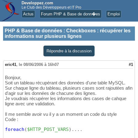
Developpez.com
Le Club des Développeurs et IT Pro
Actus
Forum PHP & Base de donn�es
Emploi
PHP & Base de données
:
Checkboxes : récupérer les
informations sur plusieurs lignes
Répondre à la discussion
eric41
,
le 08/06/2006 à 16h07
#1
Bonjour,
Soit un tableau récupérant des données d'une table MySQL.
Sur chaque ligne du tableau, plusieurs cases sont rajoutées afin
d'agir sur les données de chacune des lignes.
Je voudrais récupérer les informations des cases de cahque
ligne avec une validation.
Il me semble avoir vu il y a un moment un code du style
Code :
foreach
(
$HTTP_POST_VARS
)
....