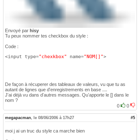
Envoyé par
hisy
Tu peux nommer tes checkbox du style :
Code :
<input type=
"chexkbox"
 name=
"NOM[]"
>
De façon à récuperer des tableaux de valeurs, vu que tu as
autant de lignes que d'enregistrements en base ....
J'ai déjà vu dans d'autres messages. Qu'apporte le [] dans le
nom ?
0
0
megapacman
,
le 08/06/2006 à 17h27
#5
moi j ai un truc du style ca marche bien