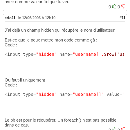
avec comme valeur l'id que tu veu
99
<input type=
"submit"
 name=
"submit"
 value=
"Va
33
0
0
}
//fin du while
100
</form>
34
101
echo
"</form>"
;

eric41
,
le 12/06/2006 à 12h10
#11
102
103
104
J'ai déjà un champ hidden qui récupère le nom d'utilisateur.
$checkboxBG
=
$_GET
[
'checkboxBG'
]
105
$checkboxRO
=
$_GET
[
'checkboxRO'
]
;

106
Est-ce que je peux mettre mon code comme çà :
107
Code :
$value
=
$_GET
[
'value'
]
;

108
<input type=
"hidden"
 name=
"username['.
$row['user
109
110
$ilongstrlen
(
$checkboxBG
)
111
$iselected
=substr
(
$checkboxBG
,
10
,
$ilong
)
112
$iselected
==
$_GET
[
'iselected'
]
113
Ou faut-il uniquement
echo
" iselected = "
.
$iselected
;

114
Code :
115
116
<input type=
"hidden"
 name=
"username[]"
 value=
"'.
$jlongstrlen
(
$checkboxRO
)
117
$jselected
=substr
(
$checkboxRO
,
10
,
$jlong
)
118
$jselected
==
$_GET
[
'jselected'
]
119
echo
" jselected = "
.
$jselected
;
120
Le pb est pour le récupérer. Un foreach() n'est pas possible
dans ce cas.