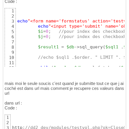
Code :
1
2
echo
"<form name='formstatus' action='testvo
3
echo
"<input type='submit' name='ok'
4
$i
=
0
;	
//pour index des checkboxBG
5
$j
=
0
;	
//pour index des checkboxRO
6
7
$result1
 = 
$db
->sql_query
(
$sql1
 .
$o
8
9
//echo $sql1 .$order. " LIMIT ". $p
10
11
while
(
$row1
 = 
$db
->sql_fetchrow
(
$re
12
{
13
14
mais moi le seule soucis c'est quand je submitte tout ce que j ai
15
coché est dans url mais comment je recupere ces valeurs dans
16
url
$volume
= 
$row1
[
'vol
17
/*echo "volume : ".
18
dans url :
			echo"<br>";
19
Code :
			echo"<br>";*/
20
21
1
$vol
=substr
(
$volume
22
2
23
http:
//dd2_dev/modules/testvol.php?ok=Close&c
3