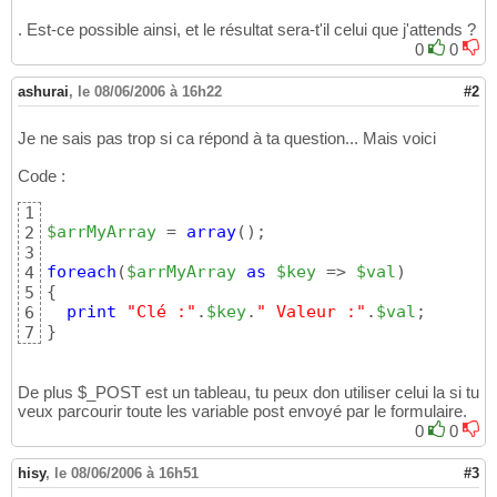
. Est-ce possible ainsi, et le résultat sera-t'il celui que j'attends ?
0
0
ashurai
,
le 08/06/2006 à 16h22
#2
Je ne sais pas trop si ca répond à ta question... Mais voici
Code :
1
$arrMyArray
 = 
array
(
)
;

2
3
foreach
(
$arrMyArray
as
$key
 => 
$val
)
4
{
5
print
"Clé :"
.
$key
.
" Valeur :"
.
$val
6
}
7
De plus $_POST est un tableau, tu peux don utiliser celui la si tu
veux parcourir toute les variable post envoyé par le formulaire.
0
0
hisy
,
le 08/06/2006 à 16h51
#3