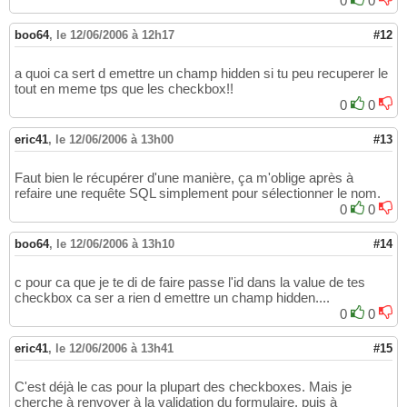
0
0
boo64
,
le 12/06/2006 à 12h17
#12
a quoi ca sert d emettre un champ hidden si tu peu recuperer le
tout en meme tps que les checkbox!!
0
0
eric41
,
le 12/06/2006 à 13h00
#13
Faut bien le récupérer d'une manière, ça m'oblige après à
refaire une requête SQL simplement pour sélectionner le nom.
0
0
boo64
,
le 12/06/2006 à 13h10
#14
c pour ca que je te di de faire passe l'id dans la value de tes
checkbox ca ser a rien d emettre un champ hidden....
0
0
eric41
,
le 12/06/2006 à 13h41
#15
C'est déjà le cas pour la plupart des checkboxes. Mais je
cherche à renvoyer à la validation du formulaire, puis à