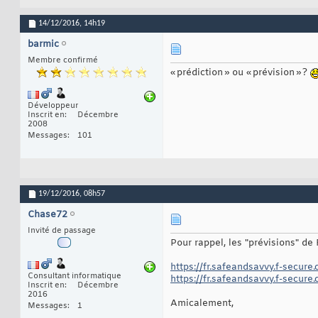
14/12/2016,
14h19
barmic
Membre confirmé
« prédiction » ou « prévision » ?
Développeur
Inscrit en
Décembre
2008
Messages
101
19/12/2016,
08h57
Chase72
Invité de passage
Pour rappel, les "prévisions" de
https://fr.safeandsavvy.f-secure.
Consultant informatique
https://fr.safeandsavvy.f-secure
Inscrit en
Décembre
2016
Amicalement,
Messages
1