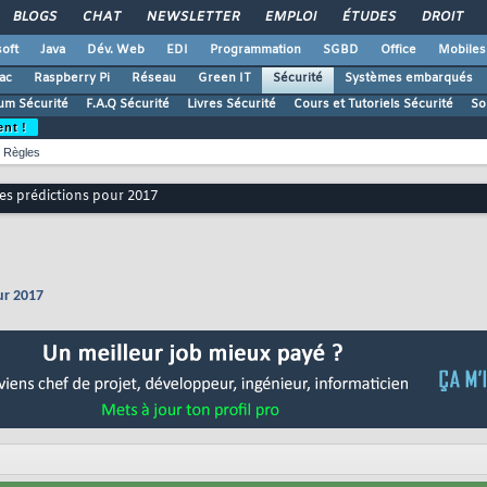
BLOGS
CHAT
NEWSLETTER
EMPLOI
ÉTUDES
DROIT
oft
Java
Dév. Web
EDI
Programmation
SGBD
Office
Mobiles
ac
Raspberry Pi
Réseau
Green IT
Sécurité
Systèmes embarqués
um Sécurité
F.A.Q Sécurité
Livres Sécurité
Cours et Tutoriels Sécurité
So
ent !
Règles
ses prédictions pour 2017
ur 2017