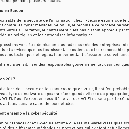
rtants pendant plusieurs heures.
rs en Europe
ponsable de la sécurité de l’information chez F-Secure estime que le 
nt contre les cyber menaces. Selon lui, le recours à ce procédé perme
 virtuels. Toutefois, le chiffrement n’est pas du tout apprécié par t
écideurs politiques et les entreprises informatiques.
pressions vont être de plus en plus rudes auprès des entreprises infor
uits et services qu’elles fournissent. Il soutient que les responsables
yens techniques et légaux leur permettant d’assurer la surveillance
 il a eu à sensibiliser des responsables gouvernementaux sur ces que
 en 2017
édictions de F-Secure en laissant croire qu’en 2017, il est fort probab
uveau type de malware disposera d’une grande vitesse de propagation, 
x Wi-Fi. Pour l’expert en sécurité, le ver des Wi-Fi ne sera pas forcém
s auteurs dans le cadre de leurs études.
nt ensemble la cyber sécurité
enior Manager chez F-Secure affirme que les malwares classiques sont 
cacité des différentes méthodes de protections qui existent actuellement