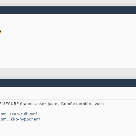
 F-SECURE étaient assez justes l'année dernière, voir :
com...sean-sullivan/
.com...ikko-hypponen/