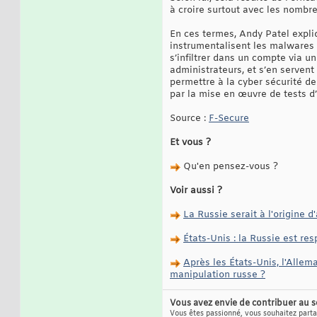
à croire surtout avec les nombre
En ces termes, Andy Patel expliq
instrumentalisent les malwares ; 
s’infiltrer dans un compte via u
administrateurs, et s’en servent 
permettre à la cyber sécurité d
par la mise en œuvre de tests d
Source :
F-Secure
Et vous ?
Qu'en pensez-vous ?
Voir aussi ?
La Russie serait à l'origine
États-Unis : la Russie est r
Après les États-Unis, l'Allem
manipulation russe ?
Vous avez envie de contribuer au 
Vous êtes passionné, vous souhaitez partag