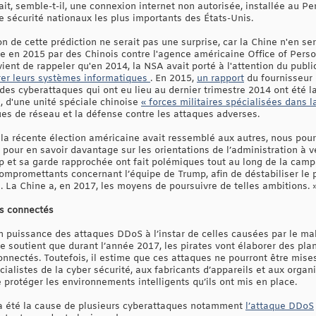
t, semble-t-il, une connexion internet non autorisée, installée au Pe
e sécurité nationaux les plus importants des États-Unis.
on de cette prédiction ne serait pas une surprise, car la Chine n'en ser
ée en 2015 par des Chinois contre l'agence américaine Office of Pe
vient de rappeler qu'en 2014, la NSA avait porté à l'attention du publi
rer leurs systèmes informatiques
. En 2015,
un rapport
du fournisseur
des cyberattaques qui ont eu lieu au dernier trimestre 2014 ont été l
e, d'une unité spéciale chinoise
« forces militaires spécialisées dans 
ues de réseau et la défense contre les attaques adverses.
i la récente élection américaine avait ressemblé aux autres, nous pou
pour en savoir davantage sur les orientations de l’administration à ve
p et sa garde rapprochée ont fait polémiques tout au long de la camp
compromettants concernant l’équipe de Trump, afin de déstabiliser le po
is. La Chine a, en 2017, les moyens de poursuivre de telles ambitions. 
ts connectés
 puissance des attaques DDoS à l’instar de celles causées par le ma
 soutient que durant l’année 2017, les pirates vont élaborer des plan
onnectés. Toutefois, il estime que ces attaques ne pourront être mises
ialistes de la cyber sécurité, aux fabricants d’appareils et aux organ
e protéger les environnements intelligents qu’ils ont mis en place.
 a été la cause de plusieurs cyberattaques notamment
l’attaque DDoS