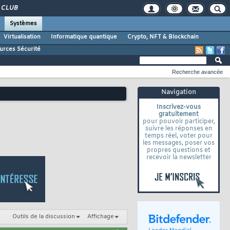
CLUB
Systèmes
Virtualisation
Informatique quantique
Crypto, NFT & Blockchain
urces Sécurité
Recherche avancée
Navigation
Inscrivez-vous
gratuitement
pour pouvoir participer,
suivre les réponses en
temps réel, voter pour
les messages, poser vos
propres questions et
recevoir la newsletter
Outils de la discussion
Affichage