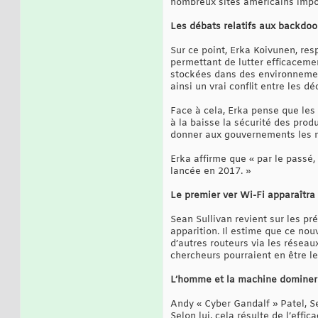
nombreux sites américains impo
Les débats relatifs aux backdoo
Sur ce point, Erka Koivunen, res
permettant de lutter efficaceme
stockées dans des environnements
ainsi un vrai conflit entre les d
Face à cela, Erka pense que les 
à la baisse la sécurité des prod
donner aux gouvernements les mo
Erka affirme que « par le passé,
lancée en 2017. »
Le premier ver Wi-Fi apparaîtra
Sean Sullivan revient sur les pr
apparition. Il estime que ce no
d’autres routeurs via les réseau
chercheurs pourraient en être le
L’homme et la machine dominero
Andy « Cyber Gandalf » Patel, S
Selon lui, cela résulte de l’effi