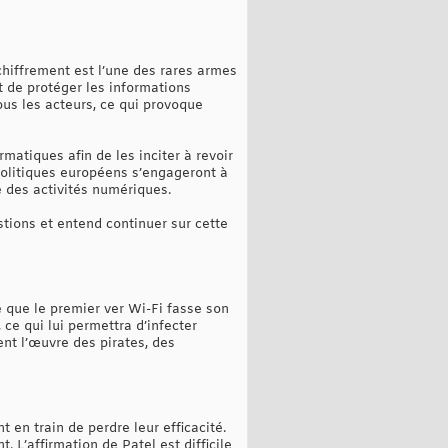
chiffrement est l’une des rares armes
t de protéger les informations
ous les acteurs, ce qui provoque
matiques afin de les inciter à revoir
 politiques européens s’engageront à
 des activités numériques.
stions et entend continuer sur cette
le que le premier ver Wi-Fi fasse son
ce qui lui permettra d’infecter
ent l’œuvre des pirates, des
en train de perdre leur efficacité.
. L’affirmation de Patel est difficile