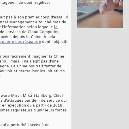
ntagone… de quoi fragiliser
ait pas à son premier coup d'essai. Il
rsonnel Management a touché près de
c l'information selon laquelle
la
 de services de Cloud Computing
ancées depuis la Chine. À cela
la guerre des réseaux »
dont l'objectif
rrions facilement imaginer la Chine
nir… mais il ne s’agit pas d’une
agne. La Chine pourrait tenter de
uvoir et neutraliser les initiatives
»
lware Mirai, Mika Stählberg, Chief
s d’attaques par déni de service qui
 en exécution qu’à partir de 2018 ;
ismes régulateurs d’unir leurs forces
qui a perturbé l'accès à de