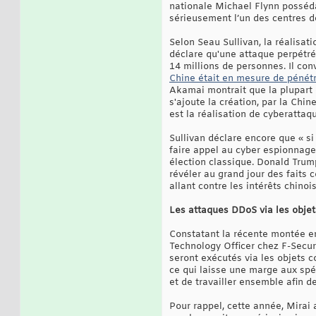
nationale Michael Flynn possédai
sérieusement l’un des centres d
Selon Seau Sullivan, la réalisati
déclare qu'une attaque perpétr
14 millions de personnes. Il con
Chine était en mesure de pénét
Akamai montrait que la plupart 
s'ajoute la création, par la Chin
est la réalisation de cyberattaq
Sullivan déclare encore que « s
faire appel au cyber espionnage 
élection classique. Donald Trum
révéler au grand jour des faits 
allant contre les intérêts chino
Les attaques DDoS via les obje
Constatant la récente montée en
Technology Officer chez F-Secure
seront exécutés via les objets c
ce qui laisse une marge aux spéc
et de travailler ensemble afin d
Pour rappel, cette année, Mirai