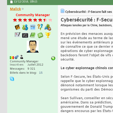
13/12/2016,
18h15
Malick
Cybersécurité : F-Secure fait se
Community Manager
Cybersécurité : F-Secur
Attaques lancées par la Chine, backdoors, 
En prévision des menaces auxquel
mené une étude au terme de laqu
sur les événements antérieurs pou
de connaître ce que ce dernier n
opérations de cyber espionnage p
backdoors feront l’objet de vifs
sécurité.
Community Manager
Inscrit en
Juillet 2012
Le cyber espionnage chinois con
Messages
9 321
Billets dans le blog
15
Selon F-Secure, les États-Unis 
rappelle que le cyber espionnag
dénoncé notamment lorsque les
organismes du parti des Démocrat
Sean Sullivan, conseiller en sécu
américaine. Dans sa prédiction, i
gouvernement de Donald Trump. S
dangers encourus par les États-U