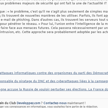
ux problèmes majeurs de sécurité qui ont fait la une de l’actualité IT
ue : « le problème, c’est qu’il ne s’agit plus seulement de simples m
ils trouvent de nouvelles manières de les utiliser. Parfois, ils font ap
n e-mail de phishing. Dans d’autres cas, ils trouvent les serveurs tout
pour pénétrer le réseau. » Pour lui, l’union entre l’intelligence de la
e faire face aux menaces futures. Cela passera nécessairement par un
’intrusion, etc. Cette approche sera probablement adoptée par les ac
 d'attaques informatiques contre des organismes du parti des Démocra
esponsable du piratage du DNC et des cyberattaques liées à la campag
agne accuse la Russie de vouloir perturber ses élections. La France do
sein du Club
Developpez.com
?
Contactez-nous
maintenant !
er vos connaissances en informatique, vous souhaitez faire partie de la rédaction.