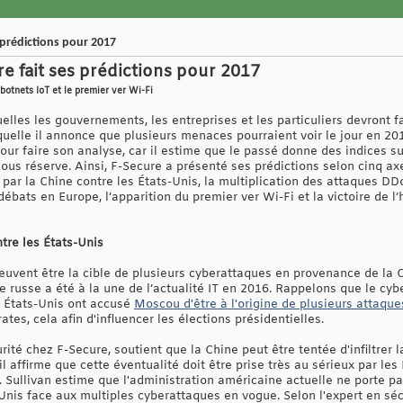
s prédictions pour 2017
e fait ses prédictions pour 2017
botnets IoT et le premier ver Wi-Fi
les les gouvernements, les entreprises et les particuliers devront fa
elle il annonce que plusieurs menaces pourraient voir le jour en 20
r faire son analyse, car il estime que le passé donne des indices sur le
ous réserve. Ainsi, F-Secure a présenté ses prédictions selon cinq axes
ar la Chine contre les États-Unis, la multiplication des attaques DDo
 débats en Europe, l’apparition du premier ver Wi-Fi et la victoire de 
tre les États-Unis
peuvent être la cible de plusieurs cyberattaques en provenance de la 
e russe a été à la une de l’actualité IT en 2016. Rappelons que le cy
 États-Unis ont accusé
Moscou d'être à l'origine de plusieurs attaqu
es, cela afin d'influencer les élections présidentielles.
rité chez F-Secure, soutient que la Chine peut être tentée d'infiltrer 
l affirme que cette éventualité doit être prise très au sérieux par les
ullivan estime que l'administration américaine actuelle ne porte pa
nis face aux multiples cyberattaques en vogue. Selon l'expert en sécur