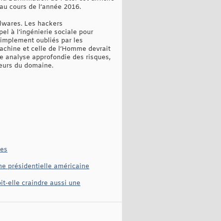
 au cours de l’année 2016.
alwares. Les hackers
pel à l’ingénierie sociale pour
 simplement oubliés par les
 machine et celle de l’Homme devrait
e analyse approfondie des risques,
teurs du domaine.
tes
ne présidentielle américaine
it-elle craindre aussi une