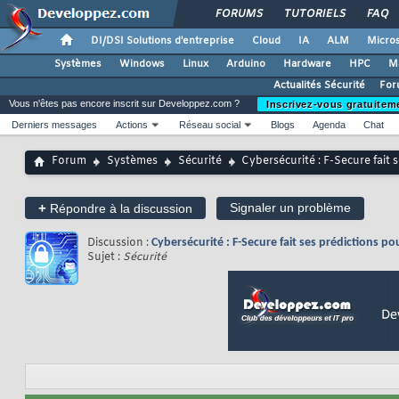
FORUMS
TUTORIELS
FAQ
DI/DSI Solutions d'entreprise
Cloud
IA
ALM
Micros
Systèmes
Windows
Linux
Arduino
Hardware
HPC
M
Actualités Sécurité
For
Vous n'êtes pas encore inscrit sur Developpez.com ?
Inscrivez-vous gratuitem
Derniers messages
Actions
Réseau social
Blogs
Agenda
Chat
Forum
Systèmes
Sécurité
Cybersécurité : F-Secure fait 
+
Signaler un problème
Répondre à la discussion
Discussion :
Cybersécurité : F-Secure fait ses prédictions po
Sujet :
Sécurité