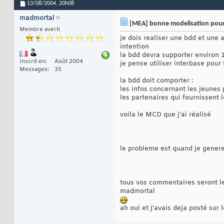
13/08/2004,
20h08
madmortal
[MEA] bonne modelisation pour 
Membre averti
je dois realiser une bdd et une 
intention
la bdd devra supporter environ 
Inscrit en
Août 2004
je pense utiliser interbase pou
Messages
35
la bdd doit comporter :
les infos concernant les jeunes 
les partenaires qui fournissent l
voila le MCD que j'ai réalisé
le probleme est quand je genere
tous vos commentaires seront l
madmortal
ah oui et j'avais deja posté sur