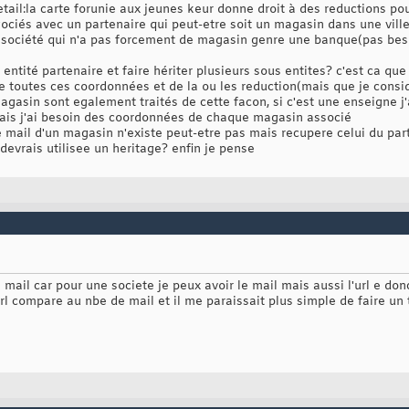
etail:la carte forunie aux jeunes keur donne droit à des reductions po
gociés avec un partenaire qui peut-etre soit un magasin dans une vill
société qui n'a pas forcement de magasin genre une banque(pas beso
e entité partenaire et faire hériter plusieurs sous entites? c'est ca q
 de toutes ces coordonnées et de la ou les reduction(mais que je co
gasin sont egalement traités de cette facon, si c'est une enseigne j'a
mais j'ai besoin des coordonnées de chaque magasin associé
 mail d'un magasin n'existe peut-etre pas mais recupere celui du part
 devrais utilisee un heritage? enfin je pense
e mail car pour une societe je peux avoir le mail mais aussi l'url e don
url compare au nbe de mail et il me paraissait plus simple de faire un