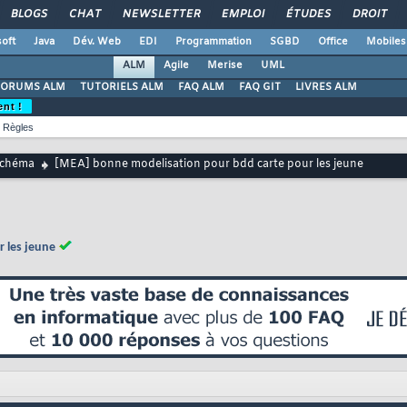
BLOGS
CHAT
NEWSLETTER
EMPLOI
ÉTUDES
DROIT
oft
Java
Dév. Web
EDI
Programmation
SGBD
Office
Mobiles
ALM
Agile
Merise
UML
FORUMS ALM
TUTORIELS ALM
FAQ ALM
FAQ GIT
LIVRES ALM
ent !
Règles
chéma
[MEA] bonne modelisation pour bdd carte pour les jeune
 les jeune