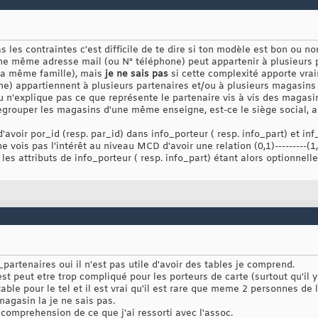
les contraintes c'est difficile de te dire si ton modèle est bon ou non
 même adresse mail (ou N° téléphone) peut appartenir à plusieurs po
la même famille), mais
je ne sais pas
si cette complexité apporte vr
e) appartiennent à plusieurs partenaires et/ou à plusieurs magasin
 Tu n'explique pas ce que représente le partenaire vis à vis des magasi
regrouper les magasins d'une même enseigne, est-ce le siège social, 
d'avoir por_id (resp. par_id) dans info_porteur ( resp. info_part) et in
 ne vois pas l'intérêt au niveau MCD d'avoir une relation (0,1)---------(
 les attributs de info_porteur ( resp. info_part) étant alors optionnelle
_partenaires oui il n'est pas utile d'avoir des tables je comprend.
est peut etre trop compliqué pour les porteurs de carte (surtout qu'il
ble pour le tel et il est vrai qu'il est rare que meme 2 personnes 
agasin la je ne sais pas.
 comprehension de ce que j'ai ressorti avec l'assoc.