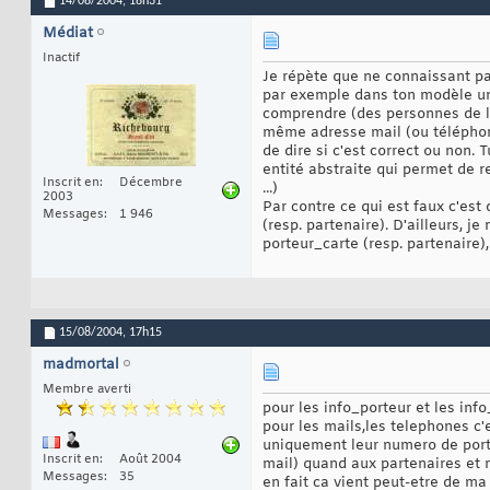
14/08/2004,
18h31
Médiat
Inactif
Je répète que ne connaissant pas 
par exemple dans ton modèle une
comprendre (des personnes de 
même adresse mail (ou téléphon
de dire si c'est correct ou non.
entité abstraite qui permet de 
Inscrit en
Décembre
...)
2003
Par contre ce qui est faux c'est 
Messages
1 946
(resp. partenaire). D'ailleurs, je
porteur_carte (resp. partenaire),
15/08/2004,
17h15
madmortal
Membre averti
pour les info_porteur et les info
pour les mails,les telephones c'
uniquement leur numero de porta
Inscrit en
Août 2004
mail) quand aux partenaires et m
Messages
35
en fait ca vient peut-etre de ma