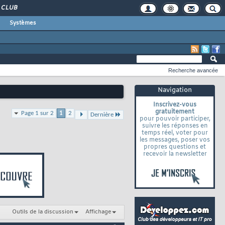
CLUB
Systèmes
Recherche avancée
Navigation
Inscrivez-vous
gratuitement
Page 1 sur 2
1
2
Dernière
pour pouvoir participer,
suivre les réponses en
temps réel, voter pour
les messages, poser vos
propres questions et
recevoir la newsletter
Outils de la discussion
Affichage