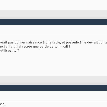
vrait pas donner naissance à une table, et possede:2 ne devrait conten
e j'ai fait (j'ai recréé une partie de ton mcd) !
utilises_tu ?
10.1