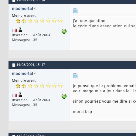
14/08/2004,
14h43
madmortal
Membre averti
j'ai une question
le code d'une association qui se
Inscrit en
Août 2004
Messages
35
14/08/2004,
15h17
madmortal
Membre averti
je pense que le probleme venait 
voir image mis a jour dans le 1
Inscrit en
Août 2004
sinon pourriez vous me dire si 
Messages
35
merci bcp