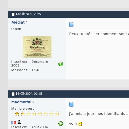
13/08/2004,
20h51
Médiat
Inactif
Peux-tu préciser comment sont dé
Inscrit en
Décembre
2003
Messages
1 946
14/08/2004,
01h05
madmortal
Membre averti
j'ai mis a jour mes identifiants 
voili
Inscrit en
Août 2004