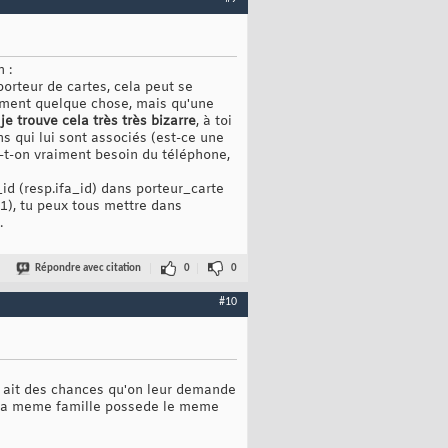
 :
rteur de cartes, cela peut se
aiment quelque chose, mais qu'une
s
je trouve cela très très bizarre
, à toi
ns qui lui sont associés (est-ce une
a-t-on vraiment besoin du téléphone,
f_id (resp.ifa_id) dans porteur_carte
1,1), tu peux tous mettre dans
.
Répondre avec citation
0
0
#10
 y ait des chances qu'on leur demande
de la meme famille possede le meme