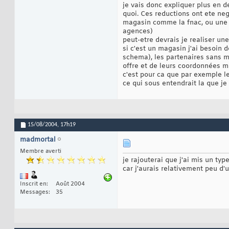
je vais donc expliquer plus en d
quoi. Ces reductions ont ete ne
magasin comme la fnac, ou une 
agences)
peut-etre devrais je realiser un
si c'est un magasin j'ai besoin
schema), les partenaires sans ma
offre et de leurs coordonnées 
c'est pour ca que par exemple le
ce qui sous entendrait la que je
15/08/2004,
17h19
madmortal
Membre averti
je rajouterai que j'ai mis un typ
car j'aurais relativement peu d'
Inscrit en
Août 2004
Messages
35