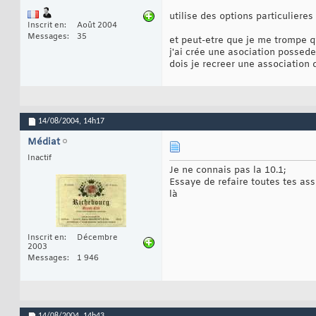
utilise des options particulier
Inscrit en
Août 2004
Messages
35
et peut-etre que je me trompe q
j'ai crée une asociation possed
dois je recreer une association 
14/08/2004,
14h17
Médiat
Inactif
Je ne connais pas la 10.1;
Essaye de refaire toutes tes ass
là
Inscrit en
Décembre
2003
Messages
1 946