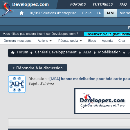
FORUMS
TUTORIELS
FAQ
DI/DSI Solutions d'entreprise
Cloud
IA
ALM
Micros
Vous n'êtes pas encore inscrit sur Developpez.com ?
Inscrivez-vous gratuitem
Derniers messages
Actions
Réseau social
Blogs
Agenda
Chat
Forum
Général Développement
ALM
Modélisation
S
+
Répondre à la discussion
Discussion :
[MEA] bonne modelisation pour bdd carte pour
Sujet :
Schéma