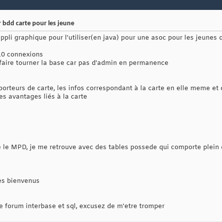
bdd carte pour les jeune
appli graphique pour l'utiliser(en java) pour une asoc pour les jeunes 
10 connexions
r faire tourner la base car pas d'admin en permanence
porteurs de carte, les infos correspondant à la carte en elle meme et 
es avantages liés à la carte
 le MPD, je me retrouve avec des tables possede qui comporte plein 
es bienvenus
 le forum interbase et sql, excusez de m'etre tromper