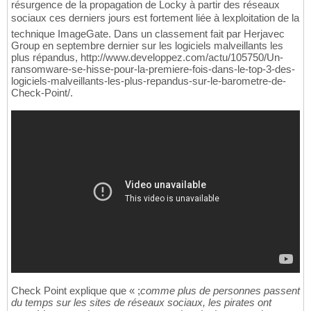
résurgence de la propagation de Locky à partir des réseaux
sociaux ces derniers jours est fortement liée à lexploitation de la
technique ImageGate. Dans un classement fait par Herjavec
Group en septembre dernier sur les logiciels malveillants les
plus répandus, http://www.developpez.com/actu/105750/Un-
ransomware-se-hisse-pour-la-premiere-fois-dans-le-top-3-des-
logiciels-malveillants-les-plus-repandus-sur-le-barometre-de-
Check-Point/.
Check Point explique que « ;
comme plus de personnes passent
du temps sur les sites de réseaux sociaux, les pirates ont