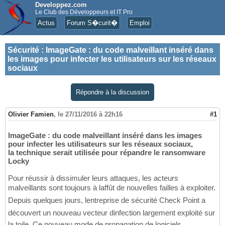
Developpez.com
Le Club des Développeurs et IT Pro
Actus
Forum S�curit�
Emploi
Sécurité
:
ImageGate : du code malveillant inséré dans
les images pour infecter les utilisateurs sur les réseaux
sociaux
Répondre à la discussion
Olivier Famien
,
le 27/11/2016 à 22h16
#1
ImageGate : du code malveillant inséré dans les images
pour infecter les utilisateurs sur les réseaux sociaux,
la technique serait utilisée pour répandre le ransomware
Locky
Pour réussir à dissimuler leurs attaques, les acteurs
malveillants sont toujours à laffût de nouvelles failles à exploiter.
Depuis quelques jours, lentreprise de sécurité Check Point a
découvert un nouveau vecteur dinfection largement exploité sur
la toile. Ce nouveau mode de propagation de logiciels