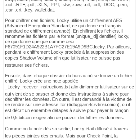
.uot, .RTF, .pdf, .XLS, .PPT, .stw, .sxw, .ott, .odt, .DOC, .pem,
.csr, .crt, .key, wallet.dat.
Pour chiffrer ces fichiers, Locky utilise un chiffrement AES
(Advanced Encryption Standard, ce qui donne en français
standard de chiffrement avancé). En chiffrant les fichiers, il
renomme les fichiers par le format [unique_id][identifier].locky,
ce qui donne quelque comme ceci :
F67091F1D24A922B1A7FC27E19A9D9BC.locky. Par ailleurs,
pendant le chiffrement Locky procède à la suppression des
copies Shadow Volume afin que lutilisateur ne puisse pas
restaurer ses fichiers.
Ensuite, dans chaque dossier du bureau où se trouve un fichier
chiffré, Locky crée une note appelée
_Locky_recover_instructions.txt afin dinformer lutilisateur sur ce
qui vient de se passer et donne des instructions à suivre pour
déchiffrer les données. En outre, il est demandé à la victime de
se rendre sur une adresse Tor (6dtxgqam4crv6rr6.onion), où il
est décrit un ensemble détapes à suivre pour payer la rançon
de 0,5 bitcoin exigée afin de pouvoir déchiffrer les données.
Comme on la noté dès sa sortie, Locky était diffusé à travers
les pièces jointes des emails. Mais pour Check Point, la