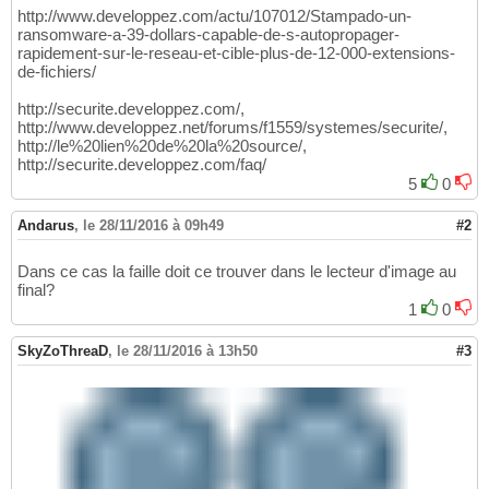
http://www.developpez.com/actu/107012/Stampado-un-
ransomware-a-39-dollars-capable-de-s-autopropager-
rapidement-sur-le-reseau-et-cible-plus-de-12-000-extensions-
de-fichiers/
http://securite.developpez.com/,
http://www.developpez.net/forums/f1559/systemes/securite/,
http://le%20lien%20de%20la%20source/,
http://securite.developpez.com/faq/
5
0
Andarus
,
le 28/11/2016 à 09h49
#2
Dans ce cas la faille doit ce trouver dans le lecteur d'image au
final?
1
0
SkyZoThreaD
,
le 28/11/2016 à 13h50
#3