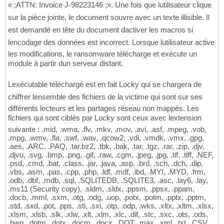
« ;ATTN: Invoice J-98223146 ;». Une fois que lutilisateur clique
sur la pièce jointe, le document souvre avec un texte illisible. Il
est demandé en tête du document dactiver les macros si
lencodage des données est incorrect. Lorsque lutilisateur active
les modifications, le ransomware télécharge et exécute un
module à partir dun serveur distant.
Lexécutable téléchargé est en fait Locky qui se chargera de
chiffrer lensemble des fichiers de la victime qui sont sur ses
différents lecteurs et les partages réseau non mappés. Les
fichiers qui sont ciblés par Locky sont ceux avec lextension
suivante : .mid, .wma, .flv, .mkv, .mov, .avi, .asf, .mpeg, .vob,
.mpg, .wmv, .fla, .swf, .wav, .qcow2, .vdi, .vmdk, .vmx, .gpg,
.aes, .ARC, .PAQ, .tar.bz2, .tbk, .bak, .tar, .tgz, .rar, .zip, .djv,
.djvu, .svg, .bmp, .png, .gif, .raw, .cgm, .jpeg, .jpg, .tif, .tiff, .NEF,
.psd, .cmd, .bat, .class, .jar, .java, .asp, .brd, .sch, .dch, .dip,
.vbs, .asm, .pas, .cpp, .php, .ldf, .mdf, .ibd, .MYI, .MYD, .frm,
.odb, .dbf, .mdb, .sql, .SQLITEDB, .SQLITE3, .asc, .lay6, .lay,
.ms11 (Security copy), .sldm, .sldx, .ppsm, .ppsx, .ppam,
.docb, .mml, .sxm, .otg, .odg, .uop, .potx, .potm, .pptx, .pptm,
.std, .sxd, .pot, .pps, .sti, .sxi, .otp, .odp, .wks, .xltx, .xltm, .xlsx,
.xlsm, .xlsb, .slk, .xlw, .xlt, .xlm, .xlc, .dif, .stc, .sxc, .ots, .ods,
.hwp, .dotm, .dotx, .docm, .docx, .DOT, .max, .xml, .txt, .CSV,