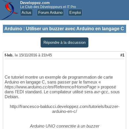
Developpez.com
Le Club des Développeurs et IT Pro
Actus
Forum Arduino
Emploi
Arduino
:
Utiliser un buzzer avec Arduino en langage C
Répondre à la discussion
f-leb
,
le 15/11/2016 à 21h45
#1
Ce tutoriel montre un exemple de programmation de carte
Arduino en langage C, sans passer par le fameux «
https://www.arduino.cc/en/Reference/HomePage
» proposé
dans l'EDI standard. Le compilateur utilisé sera
avr-gcc
, sous
Debian.
http://francesco-balducci.developpez.com/tutoriels/buzzer-
arduino-en-c/
Arduino UNO connectée à un buzzer