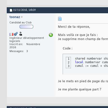
15/11/2016,
14h39
toonaz
Candidat au Club
Merci de ta réponse,
Mais voilà ce que je fais :
Ingénieur développement
Je supprime mon champ de formu
logiciels
Inscrit en
Novembre
2016
Code :
Messages
3
1
local
 numbervar cumu
2
cumul := cumul + sh
3
Je le mets en pied de page du ra
Je me plante quelque part ?