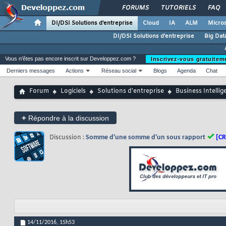
FORUMS
TUTORIELS
FAQ
DI/DSI Solutions d'entreprise
Cloud
IA
ALM
Micros
DI/DSI Solutions d'entreprise
Big Dat
Vous n'êtes pas encore inscrit sur Developpez.com ?
Inscrivez-vous gratuitem
Derniers messages
Actions
Réseau social
Blogs
Agenda
Chat
Forum
Logiciels
Solutions d'entreprise
Business Intellig
+
Répondre à la discussion
Discussion :
Somme d'une somme d'un sous rapport
[CR
14/11/2016,
15h53