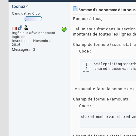
toonaz
Somme d'une somme d'un sous 
Candidat au Club
Bonjour à tous,
J'ai un sous état dans la sectio
Ingénieur développement
montants de toutes les lignes de
logiciels
Inscrit en
Novembre
Champ de formule (sous_etat_a
2016
Messages
3
Code :
whileprintingrecords
1
shared numbervar sh
2
Je souhaite faire la somme de ce
Champ de formule (amount) :
Code :
shared numbervar shared_a