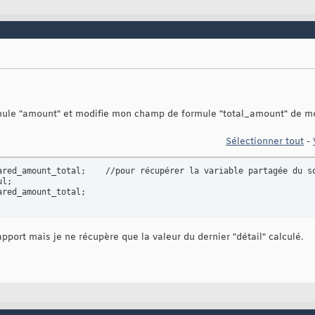
le "amount" et modifie mon champ de formule "total_amount" de mon
Sélectionner tout
-
l;

ared_amount_total;
pport mais je ne récupère que la valeur du dernier "détail" calculé.