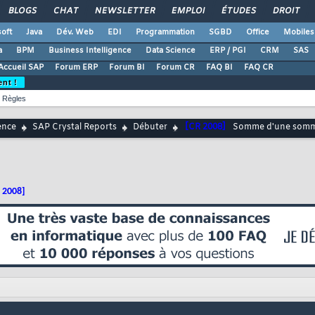
BLOGS
CHAT
NEWSLETTER
EMPLOI
ÉTUDES
DROIT
oft
Java
Dév. Web
EDI
Programmation
SGBD
Office
Mobiles
a
BPM
Business Intelligence
Data Science
ERP / PGI
CRM
SAS
Accueil SAP
Forum ERP
Forum BI
Forum CR
FAQ BI
FAQ CR
ent !
Règles
ence
SAP Crystal Reports
Débuter
[CR 2008]
Somme d'une somme
 2008]