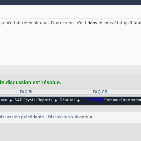
 ça m'a fait réfléchir dans l'autre sens, c'est dans le sous état qu'il fa
te discussion est résolue.
FAQ BI
FAQ CR
ence
SAP Crystal Reports
Débuter
[CR 2008]
Somme d'une somme
iscussion précédente
|
Discussion suivante
»