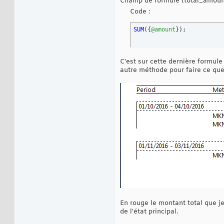
Champ de formule (total_amount
Code :
SUM
(
{
@amount
}
)
;
C'est sur cette dernière formule
autre méthode pour faire ce que
En rouge le montant total que j
de l'état principal.