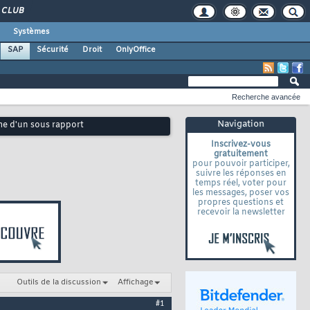
CLUB
Systèmes
SAP
Sécurité
Droit
OnlyOffice
Recherche avancée
Navigation
 d'un sous rapport
Inscrivez-vous
gratuitement
pour pouvoir participer,
suivre les réponses en
temps réel, voter pour
les messages, poser vos
propres questions et
recevoir la newsletter
Outils de la discussion
Affichage
#1