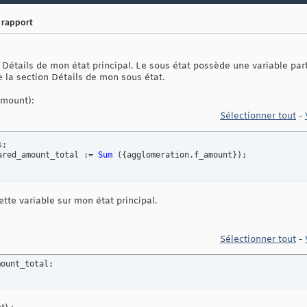
rapport
n Détails de mon état principal. Le sous état possède une variable pa
 la section Détails de mon sous état.
mount):
Sélectionner tout
-
; 

ared_amount_total := 
Sum
(
{
agglomeration.f_amount
}
)
;
tte variable sur mon état principal.
Sélectionner tout
-
mount_total;