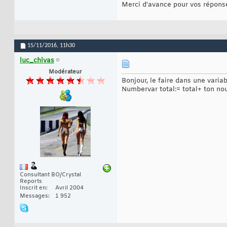
Merci d'avance pour vos répons
15/11/2016,
11h30
luc_chivas
Modérateur
Bonjour, le faire dans une varia
Numbervar total:= total+ ton nouv
Consultant BO/Crystal
Reports
Inscrit en
Avril 2004
Messages
1 952