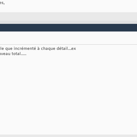
es,
ble que incrémenté à chaque détail....ex
eau total......