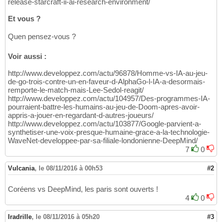
release-starcraft-ii-ai-research-environment/
Et vous ?
Quen pensez-vous ?
Voir aussi :
http://www.developpez.com/actu/96878/Homme-vs-IA-au-jeu-
de-go-trois-contre-un-en-faveur-d-AlphaGo-l-IA-a-desormais-
remporte-le-match-mais-Lee-Sedol-reagit/
http://www.developpez.com/actu/104957/Des-programmes-IA-
pourraient-battre-les-humains-au-jeu-de-Doom-apres-avoir-
appris-a-jouer-en-regardant-d-autres-joueurs/
http://www.developpez.com/actu/103877/Google-parvient-a-
synthetiser-une-voix-presque-humaine-grace-a-la-technologie-
WaveNet-developpee-par-sa-filiale-londonienne-DeepMind/
7
0
Vulcania
,
le 08/11/2016 à 00h53
#2
Coréens vs DeepMind, les paris sont ouverts !
4
0
Iradrille
,
le 08/11/2016 à 05h20
#3