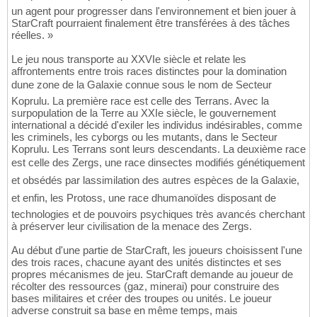
un agent pour progresser dans l'environnement et bien jouer à
StarCraft pourraient finalement être transférées à des tâches
réelles. »
Le jeu nous transporte au XXVIe siècle et relate les
affrontements entre trois races distinctes pour la domination
dune zone de la Galaxie connue sous le nom de Secteur
Koprulu. La première race est celle des Terrans. Avec la
surpopulation de la Terre au XXIe siècle, le gouvernement
international a décidé d'exiler les individus indésirables, comme
les criminels, les cyborgs ou les mutants, dans le Secteur
Koprulu. Les Terrans sont leurs descendants. La deuxième race
est celle des Zergs, une race dinsectes modifiés génétiquement
et obsédés par lassimilation des autres espèces de la Galaxie,
et enfin, les Protoss, une race dhumanoïdes disposant de
technologies et de pouvoirs psychiques très avancés cherchant
à préserver leur civilisation de la menace des Zergs.
Au début d'une partie de StarCraft, les joueurs choisissent l'une
des trois races, chacune ayant des unités distinctes et ses
propres mécanismes de jeu. StarCraft demande au joueur de
récolter des ressources (gaz, minerai) pour construire des
bases militaires et créer des troupes ou unités. Le joueur
adverse construit sa base en même temps, mais