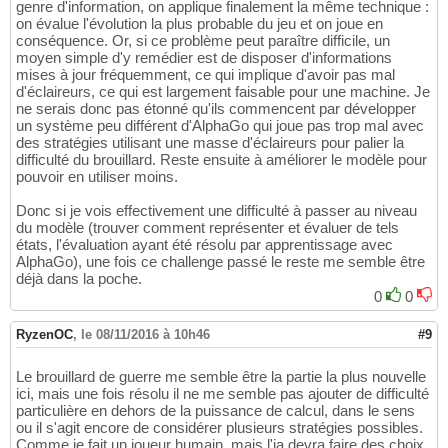
genre d'information, on applique finalement la même technique :
on évalue l'évolution la plus probable du jeu et on joue en
conséquence. Or, si ce problème peut paraître difficile, un
moyen simple d'y remédier est de disposer d'informations
mises à jour fréquemment, ce qui implique d'avoir pas mal
d'éclaireurs, ce qui est largement faisable pour une machine. Je
ne serais donc pas étonné qu'ils commencent par développer
un système peu différent d'AlphaGo qui joue pas trop mal avec
des stratégies utilisant une masse d'éclaireurs pour palier la
difficulté du brouillard. Reste ensuite à améliorer le modèle pour
pouvoir en utiliser moins.
Donc si je vois effectivement une difficulté à passer au niveau
du modèle (trouver comment représenter et évaluer de tels
états, l'évaluation ayant été résolu par apprentissage avec
AlphaGo), une fois ce challenge passé le reste me semble être
déjà dans la poche.
0
0
RyzenOC
,
le 08/11/2016 à 10h46
#9
Le brouillard de guerre me semble être la partie la plus nouvelle
ici, mais une fois résolu il ne me semble pas ajouter de difficulté
particulière en dehors de la puissance de calcul, dans le sens
ou il s'agit encore de considérer plusieurs stratégies possibles.
Comme je fait un joueur humain, mais l'ia devra faire des choix