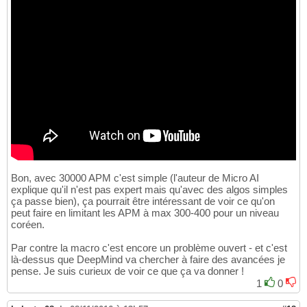
Bon, avec 30000 APM c'est simple (l'auteur de Micro AI
explique qu'il n'est pas expert mais qu'avec des algos simples
ça passe bien), ça pourrait être intéressant de voir ce qu'on
peut faire en limitant les APM à max 300-400 pour un niveau
coréen.
Par contre la macro c'est encore un problème ouvert - et c'est
là-dessus que DeepMind va chercher à faire des avancées je
pense. Je suis curieux de voir ce que ça va donner !
1
0