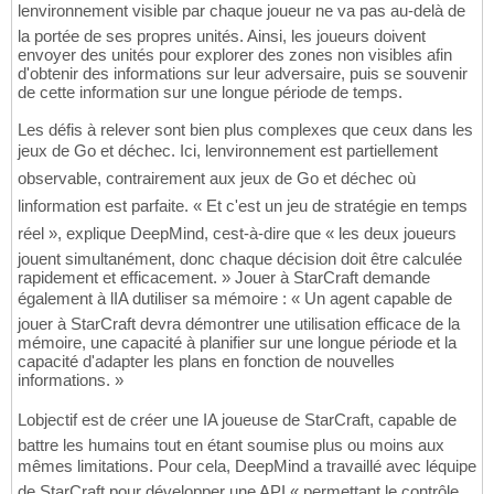
lenvironnement visible par chaque joueur ne va pas au-delà de
la portée de ses propres unités. Ainsi, les joueurs doivent
envoyer des unités pour explorer des zones non visibles afin
d'obtenir des informations sur leur adversaire, puis se souvenir
de cette information sur une longue période de temps.
Les défis à relever sont bien plus complexes que ceux dans les
jeux de Go et déchec. Ici, lenvironnement est partiellement
observable, contrairement aux jeux de Go et déchec où
linformation est parfaite. « Et c'est un jeu de stratégie en temps
réel », explique DeepMind, cest-à-dire que « les deux joueurs
jouent simultanément, donc chaque décision doit être calculée
rapidement et efficacement. » Jouer à StarCraft demande
également à lIA dutiliser sa mémoire : « Un agent capable de
jouer à StarCraft devra démontrer une utilisation efficace de la
mémoire, une capacité à planifier sur une longue période et la
capacité d'adapter les plans en fonction de nouvelles
informations. »
Lobjectif est de créer une IA joueuse de StarCraft, capable de
battre les humains tout en étant soumise plus ou moins aux
mêmes limitations. Pour cela, DeepMind a travaillé avec léquipe
de StarCraft pour développer une API « permettant le contrôle