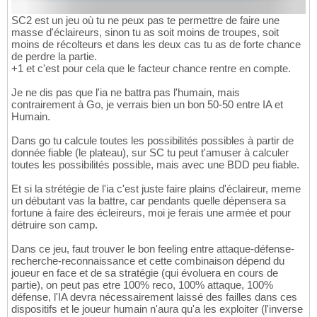
SC2 est un jeu où tu ne peux pas te permettre de faire une
masse d'éclaireurs, sinon tu as soit moins de troupes, soit
moins de récolteurs et dans les deux cas tu as de forte chance
de perdre la partie.
+1 et c'est pour cela que le facteur chance rentre en compte.
Je ne dis pas que l'ia ne battra pas l'humain, mais
contrairement à Go, je verrais bien un bon 50-50 entre IA et
Humain.
Dans go tu calcule toutes les possibilités possibles à partir de
donnée fiable (le plateau), sur SC tu peut t'amuser à calculer
toutes les possibilités possible, mais avec une BDD peu fiable.
Et si la strétégie de l'ia c'est juste faire plains d'éclaireur, meme
un débutant vas la battre, car pendants quelle dépensera sa
fortune à faire des écleireurs, moi je ferais une armée et pour
détruire son camp.
Dans ce jeu, faut trouver le bon feeling entre attaque-défense-
recherche-reconnaissance et cette combinaison dépend du
joueur en face et de sa stratégie (qui évoluera en cours de
partie), on peut pas etre 100% reco, 100% attaque, 100%
défense, l'IA devra nécessairement laissé des failles dans ces
dispositifs et le joueur humain n'aura qu'a les exploiter (l'inverse