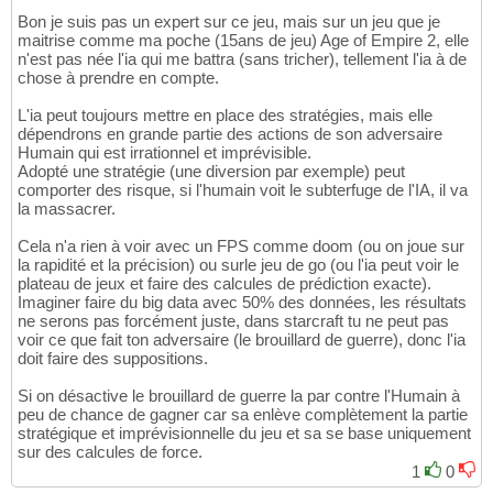
Bon je suis pas un expert sur ce jeu, mais sur un jeu que je
maitrise comme ma poche (15ans de jeu) Age of Empire 2, elle
n'est pas née l'ia qui me battra (sans tricher), tellement l'ia à de
chose à prendre en compte.
L'ia peut toujours mettre en place des stratégies, mais elle
dépendrons en grande partie des actions de son adversaire
Humain qui est irrationnel et imprévisible.
Adopté une stratégie (une diversion par exemple) peut
comporter des risque, si l'humain voit le subterfuge de l'IA, il va
la massacrer.
Cela n'a rien à voir avec un FPS comme doom (ou on joue sur
la rapidité et la précision) ou surle jeu de go (ou l'ia peut voir le
plateau de jeux et faire des calcules de prédiction exacte).
Imaginer faire du big data avec 50% des données, les résultats
ne serons pas forcément juste, dans starcraft tu ne peut pas
voir ce que fait ton adversaire (le brouillard de guerre), donc l'ia
doit faire des suppositions.
Si on désactive le brouillard de guerre la par contre l'Humain à
peu de chance de gagner car sa enlève complètement la partie
stratégique et imprévisionnelle du jeu et sa se base uniquement
sur des calcules de force.
1
0