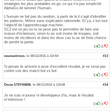
stratégies les plus probables en go, ce qui n'a pas empêché
AlphaGo de laminer l'humain.
L'humain ne fait pas du random, à partir de là il s'agit d'identifier
les patterns. Même sans explication rationnelle. Et ça, c'est tout
l'objectif de l'apprentissage machine.
SC2 est un jeu où tu ne peux pas te permettre de faire une
masse d'éclaireurs, sinon tu as soit moins de troupes, soit
moins de récolteurs et dans les deux cas tu as de forte chance
de perdre la partie.
3
0
neuneutrinos
,
le 08/11/2016 à 11h54
#13
Si jamais ils arrivent à avoir d'excellent résultat, je ne serai pas
contre voir des match bot vs bot
5
0
Oscar.STEFANINI
,
le 08/11/2016 à 12h48
#14
Je ne suis ni joueur ni développeur d'ia, mais le résultat
m'intéresse !
0
0