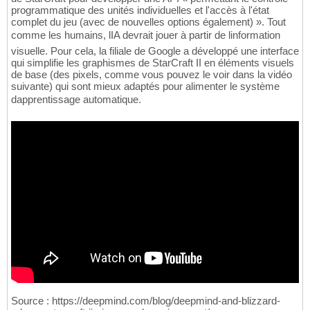
programmatique des unités individuelles et l'accès à l'état
complet du jeu (avec de nouvelles options également) ». Tout
comme les humains, lIA devrait jouer à partir de linformation
visuelle. Pour cela, la filiale de Google a développé une interface
qui simplifie les graphismes de StarCraft II en éléments visuels
de base (des pixels, comme vous pouvez le voir dans la vidéo
suivante) qui sont mieux adaptés pour alimenter le système
dapprentissage automatique.
Source : https://deepmind.com/blog/deepmind-and-blizzard-