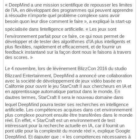
« DeepMind a une mission scientifique de repousser les limites
de l'IA, en développant des programmes qui peuvent apprendre
à résoudre n'importe quel problème complexe sans avoir
besoin quon leur dise comment le faire », a expliqué la start-up
spécialisée dans lintelligence artificielle. « Les jeux sont
l'environnement parfait pour ce faire, ce qui nous permet de
développer et de tester des algorithmes d'IA plus intelligents et
plus flexibles, rapidement et efficacement, et de fournir un
feedback instantané sur la façon dont nous le faisons à travers
des scores. »
Le 4 novembre, lors de lévènement BlizzCon 2016 du studio
Blizzard Entertainment, DeepMind a annoncé une collaboration
avec la société de développement de jeux vidéo basée en
Californie pour ouvrir le jeu StarCraft II aux chercheurs en IA et
en apprentissage automatique partout dans le monde. En
dautres termes, StarCraft II sera le nouveau domaine dans
lequel DeepMind pourra tester ses recherches en intelligence
artificielle. Les compétences acquises dans cet environnement
plus complexe pourront ensuite être transférées dans le monde
réel. En effet, « StarCraft est un environnement de test
intéressant pour la recherche actuelle en IA, car il fournit un
pont utile pour la complexité du monde réel », explique Google
DeepMind. Et dajouter que : « les compétences nécessaires à