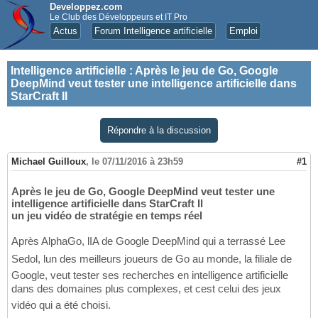
Developpez.com
Le Club des Développeurs et IT Pro
Actus
Forum Intelligence artificielle
Emploi
Intelligence artificielle
:
Après le jeu de Go, Google
DeepMind veut tester une intelligence artificielle dans
StarCraft II
Répondre à la discussion
Michael Guilloux
,
le 07/11/2016 à 23h59
#1
Après le jeu de Go, Google DeepMind veut tester une
intelligence artificielle dans StarCraft II
un jeu vidéo de stratégie en temps réel
Après AlphaGo, lIA de Google DeepMind qui a terrassé Lee
Sedol, lun des meilleurs joueurs de Go au monde, la filiale de
Google, veut tester ses recherches en intelligence artificielle
dans des domaines plus complexes, et cest celui des jeux
vidéo qui a été choisi.