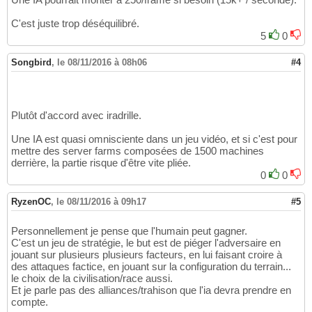
C'est juste trop déséquilibré.
5
0
Songbird
,
le 08/11/2016 à 08h06
#4
Plutôt d'accord avec iradrille.
Une IA est quasi omnisciente dans un jeu vidéo, et si c'est pour
mettre des server farms composées de 1500 machines
derrière, la partie risque d'être vite pliée.
0
0
RyzenOC
,
le 08/11/2016 à 09h17
#5
Personnellement je pense que l'humain peut gagner.
C'est un jeu de stratégie, le but est de piéger l'adversaire en
jouant sur plusieurs plusieurs facteurs, en lui faisant croire à
des attaques factice, en jouant sur la configuration du terrain...
le choix de la civilisation/race aussi.
Et je parle pas des alliances/trahison que l'ia devra prendre en
compte.