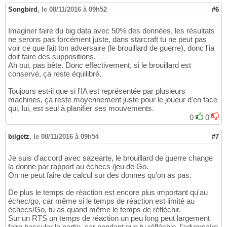
Songbird
,
le 08/11/2016 à 09h52
#6
Imaginer faire du big data avec 50% des données, les résultats
ne serons pas forcément juste, dans starcraft tu ne peut pas
voir ce que fait ton adversaire (le brouillard de guerre), donc l'ia
doit faire des suppositions.
Ah oui, pas bête. Donc effectivement, si le brouillard est
conservé, ça reste équilibré.
Toujours est-il que si l'IA est représentée par plusieurs
machines, ça reste moyennement juste pour le joueur d'en face
qui, lui, est seul à planifier ses mouvements.
0
0
bilgetz
,
le 08/11/2016 à 09h54
#7
Je suis d'accord avec sazearte, le brouillard de guerre change
la donne par rapport au échecs /jeu de Go.
On ne peut faire de calcul sur des donnes qu'on as pas.
De plus le temps de réaction est encore plus important qu'au
échec/go, car même si le temps de réaction est limité au
échecs/Go, tu as quand même le temps de réfléchir.
Sur un RTS un temps de réaction un peu long peut largement
faire basculer la partie, car pendant que tu réfléchie, l'adversaire