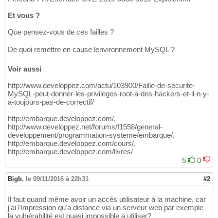
Et vous ?
Que pensez-vous de ces failles ?
De quoi remettre en cause lenvironnement MySQL ?
Voir aussi
http://www.developpez.com/actu/103900/Faille-de-securite-
MySQL-peut-donner-les-privileges-root-a-des-hackers-et-il-n-y-
a-toujours-pas-de-correctif/
http://embarque.developpez.com/,
http://www.developpez.net/forums/f1558/general-
developpement/programmation-systeme/embarque/,
http://embarque.developpez.com/cours/,
http://embarque.developpez.com/livres/
5
0
Bigb
,
le 09/11/2016 à 22h31
#2
Il faut quand même avoir un accès utilisateur à la machine, car
j'ai l'impression qu'a distance via un serveur web par exemple
la vulnérabilité est quasi impossible à utiliser?