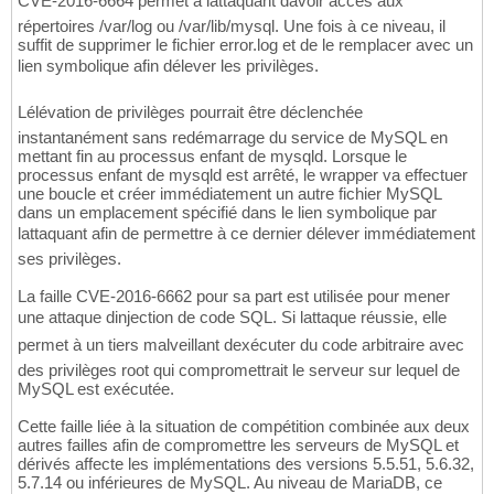
CVE-2016-6664 permet à lattaquant davoir accès aux
répertoires /var/log ou /var/lib/mysql. Une fois à ce niveau, il
suffit de supprimer le fichier error.log et de le remplacer avec un
lien symbolique afin délever les privilèges.
Lélévation de privilèges pourrait être déclenchée
instantanément sans redémarrage du service de MySQL en
mettant fin au processus enfant de mysqld. Lorsque le
processus enfant de mysqld est arrêté, le wrapper va effectuer
une boucle et créer immédiatement un autre fichier MySQL
dans un emplacement spécifié dans le lien symbolique par
lattaquant afin de permettre à ce dernier délever immédiatement
ses privilèges.
La faille CVE-2016-6662 pour sa part est utilisée pour mener
une attaque dinjection de code SQL. Si lattaque réussie, elle
permet à un tiers malveillant dexécuter du code arbitraire avec
des privilèges root qui compromettrait le serveur sur lequel de
MySQL est exécutée.
Cette faille liée à la situation de compétition combinée aux deux
autres failles afin de compromettre les serveurs de MySQL et
dérivés affecte les implémentations des versions 5.5.51, 5.6.32,
5.7.14 ou inférieures de MySQL. Au niveau de MariaDB, ce