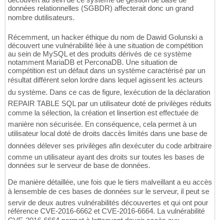
données relationnelles (SGBDR) affecterait donc un grand
nombre dutilisateurs.
Récemment, un hacker éthique du nom de Dawid Golunski a
découvert une vulnérabilité liée à une situation de compétition
au sein de MySQL et des produits dérivés de ce système
notamment MariaDB et PerconaDB. Une situation de
compétition est un défaut dans un système caractérisé par un
résultat différent selon lordre dans lequel agissent les acteurs
du système. Dans ce cas de figure, lexécution de la déclaration
REPAIR TABLE SQL par un utilisateur doté de privilèges réduits
comme la sélection, la création et linsertion est effectuée de
manière non sécurisée. En conséquence, cela permet à un
utilisateur local doté de droits daccès limités dans une base de
données délever ses privilèges afin dexécuter du code arbitraire
comme un utilisateur ayant des droits sur toutes les bases de
données sur le serveur de base de données.
De manière détaillée, une fois que le tiers malveillant a eu accès
à lensemble de ces bases de données sur le serveur, il peut se
servir de deux autres vulnérabilités découvertes et qui ont pour
référence CVE-2016-6662 et CVE-2016-6664. La vulnérabilité