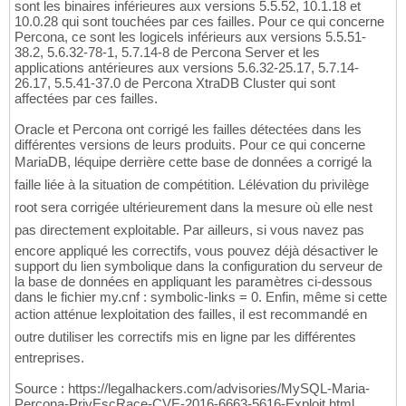
sont les binaires inférieures aux versions 5.5.52, 10.1.18 et
10.0.28 qui sont touchées par ces failles. Pour ce qui concerne
Percona, ce sont les logicels inférieurs aux versions 5.5.51-
38.2, 5.6.32-78-1, 5.7.14-8 de Percona Server et les
applications antérieures aux versions 5.6.32-25.17, 5.7.14-
26.17, 5.5.41-37.0 de Percona XtraDB Cluster qui sont
affectées par ces failles.
Oracle et Percona ont corrigé les failles détectées dans les
différentes versions de leurs produits. Pour ce qui concerne
MariaDB, léquipe derrière cette base de données a corrigé la
faille liée à la situation de compétition. Lélévation du privilège
root sera corrigée ultérieurement dans la mesure où elle nest
pas directement exploitable. Par ailleurs, si vous navez pas
encore appliqué les correctifs, vous pouvez déjà désactiver le
support du lien symbolique dans la configuration du serveur de
la base de données en appliquant les paramètres ci-dessous
dans le fichier my.cnf : symbolic-links = 0. Enfin, même si cette
action atténue lexploitation des failles, il est recommandé en
outre dutiliser les correctifs mis en ligne par les différentes
entreprises.
Source : https://legalhackers.com/advisories/MySQL-Maria-
Percona-PrivEscRace-CVE-2016-6663-5616-Exploit.html