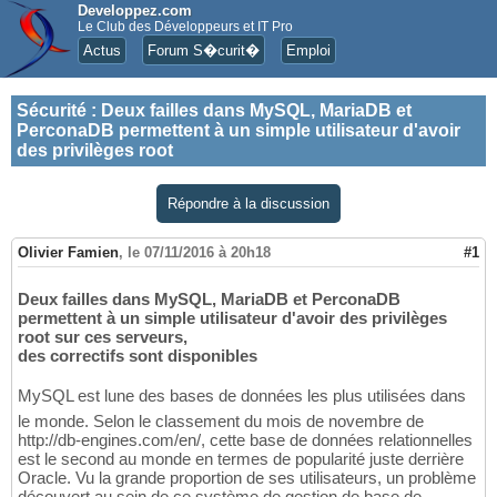
Developpez.com
Le Club des Développeurs et IT Pro
Actus
Forum S�curit�
Emploi
Sécurité
:
Deux failles dans MySQL, MariaDB et
PerconaDB permettent à un simple utilisateur d'avoir
des privilèges root
Répondre à la discussion
Olivier Famien
,
le 07/11/2016 à 20h18
#1
Deux failles dans MySQL, MariaDB et PerconaDB
permettent à un simple utilisateur d'avoir des privilèges
root sur ces serveurs,
des correctifs sont disponibles
MySQL est lune des bases de données les plus utilisées dans
le monde. Selon le classement du mois de novembre de
http://db-engines.com/en/, cette base de données relationnelles
est le second au monde en termes de popularité juste derrière
Oracle. Vu la grande proportion de ses utilisateurs, un problème
découvert au sein de ce système de gestion de base de