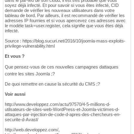
dans le par-feu de son cloud, il est très probable que vous
soyez déjà infecté. Et pour savoir si vous êtes infecté, CID
demande de vérifier les nouveaux utilisateurs dans votre
tableau de bord. Par ailleurs, il est recommandé de vérifier les
adresses IP fournies et si vous apercevez ces adresses avec
le modèle task=user.register, cela signifie que vous êtes déjà
infecté.
Source : https://blog.sucuri.net/2016/10/joomla-mass-exploits-
privilege-vulnerability.html
Et vous ?
Que pensez-vous de ces nouvelles campagnes dattaques
contre les sites Joomla ;?
De quoi remettre en cause la sécurité du CMS ;?
Voir aussi
http://www.developpez.com/actu/97570/4-5-millions-d-
utilsateurs-de-sites-web-WordPress-et-Joomla-victimes-d-
attaques-par-injection-de-code-d-apres-des-chercheurs-en-
securite-d-Avast/
http://web.developpez.com/,