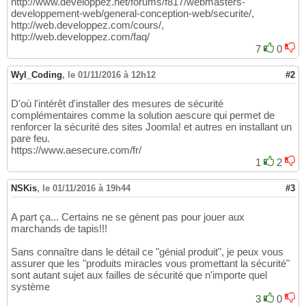
http://www.developpez.net/forums/f817/webmasters-
developpement-web/general-conception-web/securite/,
http://web.developpez.com/cours/,
http://web.developpez.com/faq/
7
0
Wyl_Coding
,
le 01/11/2016 à 12h12
#2
D'où l'intérêt d'installer des mesures de sécurité
complémentaires comme la solution aescure qui permet de
renforcer la sécurité des sites Joomla! et autres en installant un
pare feu.
https://www.aesecure.com/fr/
1
2
NSKis
,
le 01/11/2016 à 19h44
#3
A part ça... Certains ne se gènent pas pour jouer aux
marchands de tapis!!!
Sans connaître dans le détail ce "génial produit", je peux vous
assurer que les "produits miracles vous promettant la sécurité"
sont autant sujet aux failles de sécurité que n'importe quel
système
3
0