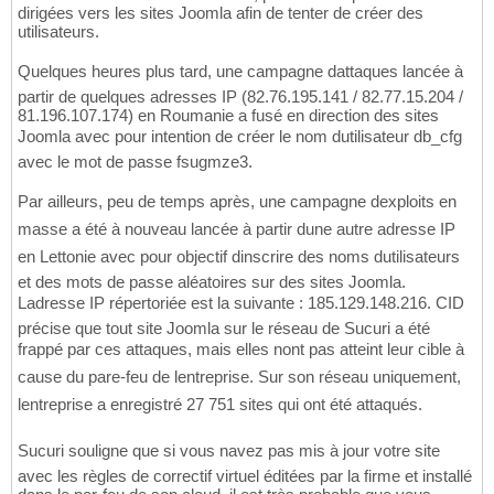
dirigées vers les sites Joomla afin de tenter de créer des
utilisateurs.
Quelques heures plus tard, une campagne dattaques lancée à
partir de quelques adresses IP (82.76.195.141 / 82.77.15.204 /
81.196.107.174) en Roumanie a fusé en direction des sites
Joomla avec pour intention de créer le nom dutilisateur db_cfg
avec le mot de passe fsugmze3.
Par ailleurs, peu de temps après, une campagne dexploits en
masse a été à nouveau lancée à partir dune autre adresse IP
en Lettonie avec pour objectif dinscrire des noms dutilisateurs
et des mots de passe aléatoires sur des sites Joomla.
Ladresse IP répertoriée est la suivante : 185.129.148.216. CID
précise que tout site Joomla sur le réseau de Sucuri a été
frappé par ces attaques, mais elles nont pas atteint leur cible à
cause du pare-feu de lentreprise. Sur son réseau uniquement,
lentreprise a enregistré 27 751 sites qui ont été attaqués.
Sucuri souligne que si vous navez pas mis à jour votre site
avec les règles de correctif virtuel éditées par la firme et installé