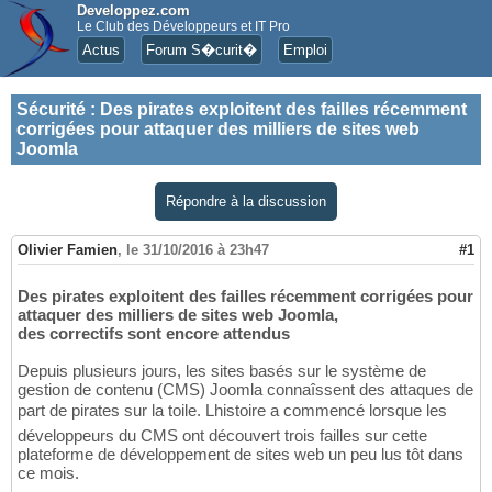
Developpez.com
Le Club des Développeurs et IT Pro
Actus
Forum S�curit�
Emploi
Sécurité
:
Des pirates exploitent des failles récemment
corrigées pour attaquer des milliers de sites web
Joomla
Répondre à la discussion
Olivier Famien
,
le 31/10/2016 à 23h47
#1
Des pirates exploitent des failles récemment corrigées pour
attaquer des milliers de sites web Joomla,
des correctifs sont encore attendus
Depuis plusieurs jours, les sites basés sur le système de
gestion de contenu (CMS) Joomla connaîssent des attaques de
part de pirates sur la toile. Lhistoire a commencé lorsque les
développeurs du CMS ont découvert trois failles sur cette
plateforme de développement de sites web un peu lus tôt dans
ce mois.