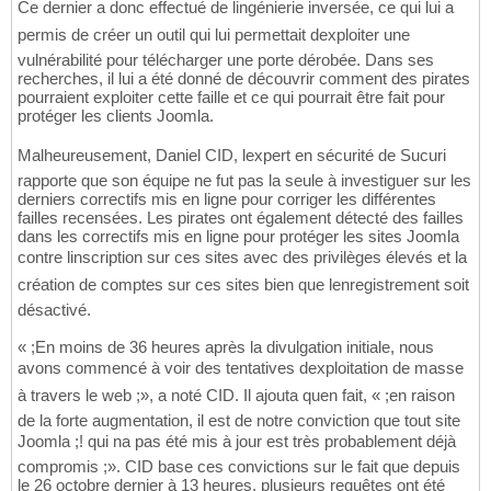
Ce dernier a donc effectué de lingénierie inversée, ce qui lui a
permis de créer un outil qui lui permettait dexploiter une
vulnérabilité pour télécharger une porte dérobée. Dans ses
recherches, il lui a été donné de découvrir comment des pirates
pourraient exploiter cette faille et ce qui pourrait être fait pour
protéger les clients Joomla.
Malheureusement, Daniel CID, lexpert en sécurité de Sucuri
rapporte que son équipe ne fut pas la seule à investiguer sur les
derniers correctifs mis en ligne pour corriger les différentes
failles recensées. Les pirates ont également détecté des failles
dans les correctifs mis en ligne pour protéger les sites Joomla
contre linscription sur ces sites avec des privilèges élevés et la
création de comptes sur ces sites bien que lenregistrement soit
désactivé.
« ;En moins de 36 heures après la divulgation initiale, nous
avons commencé à voir des tentatives dexploitation de masse
à travers le web ;», a noté CID. Il ajouta quen fait, « ;en raison
de la forte augmentation, il est de notre conviction que tout site
Joomla ;! qui na pas été mis à jour est très probablement déjà
compromis ;». CID base ces convictions sur le fait que depuis
le 26 octobre dernier à 13 heures, plusieurs requêtes ont été