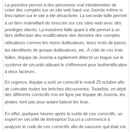
La première permet à des personnes mal intentionnées de
créer des comptes sur un site web basé sur Joomla même si
linscription sur le site a été désactivée. La seconde faille permet
à un tiers malveillant de sinscrire sur ces sites web avec des
privilèges élevés. La troisième faille quant à elle permet à un
tiers deffectuer des modifications des données des comptes
utilisateurs comme les noms dutilisateurs, leurs mots de passe,
les identifiants de groupe dutilisateurs, etc. À côté de ces trois
failles, léquipe de Joomla a également détecté un bogue sur le
système de sécurité utilisant le chiffrement pour lauthentification
à deux facteurs.
En urgence, léquipe a sorti un correctif le mardi 25 octobre afin
de colmater toutes les brèches découvertes. Toutefois, en dépit
des différents correctifs mis en ligne par léquipe de Joomla, les
pirates nont pas pour autant baissé les bras.
En effet, quelques heures après la sortie de ces correctifs, un
expert en sécurité de lentreprise Sucuri a commencé à
analyser le code de ces correctifs afin de sassurer quil était sûr.