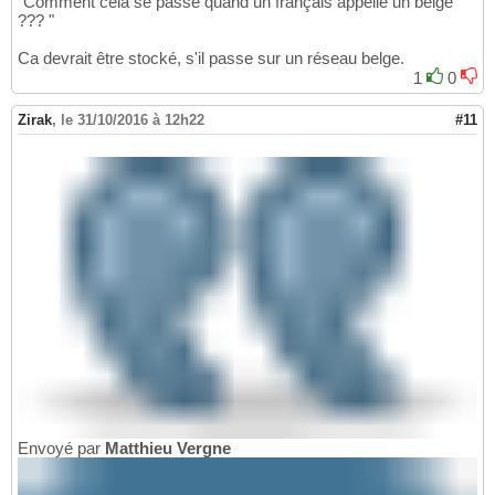
"Comment cela se passe quand un français appelle un belge
??? "
Ca devrait être stocké, s'il passe sur un réseau belge.
1
0
Zirak
,
le 31/10/2016 à 12h22
#11
Envoyé par
Matthieu Vergne