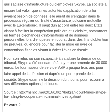
quil sagisse d'infrastructure ou d'employés Skype. La société a
encore fait valoir que si les autorités dapplication de la loi
avaient besoin de données, elle aurait dû s'engager dans le
processus régulier du Traité d'assistance judiciaire mutuelle
avec le Luxembourg. Il sagit dun accord entre les deux États
visant à faciliter la coopération policière et judiciaire, notamment
en termes d'échanges d'informations et de données
personnelles lors d'enquêtes en cours, dans des fins d'obtention
de preuves, ou encore pour faciliter la mise en uvre de
conventions fiscales visant à éviter l'évasion fiscale.
Pour son refus ou son incapacité à satisfaire la demande du
tribunal, Skype a été condamné à payer une amende de 30 000
euros. Le fournisseur de service VoIP a jusquà trois ans pour
faire appel de la décision et daprès un porte-parole de la
société, Skype examine la décision du tribunal pour recourir à
ses différentes options juridiques.
Source : http://nsnbc.me/2016/10/27/belgian-court-fines-skype-
for-failing-to-cooperate-in-criminal-investigation/
Et vous ?