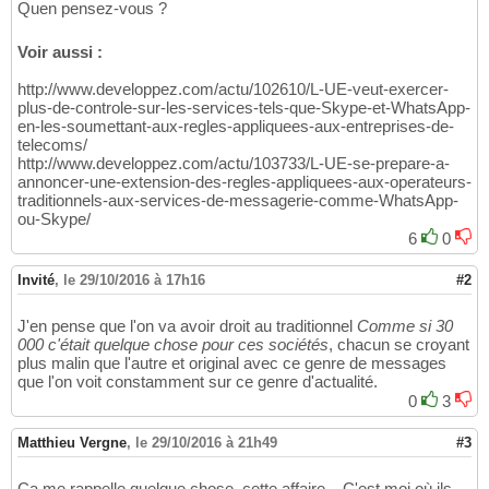
Quen pensez-vous ?
Voir aussi :
http://www.developpez.com/actu/102610/L-UE-veut-exercer-
plus-de-controle-sur-les-services-tels-que-Skype-et-WhatsApp-
en-les-soumettant-aux-regles-appliquees-aux-entreprises-de-
telecoms/
http://www.developpez.com/actu/103733/L-UE-se-prepare-a-
annoncer-une-extension-des-regles-appliquees-aux-operateurs-
traditionnels-aux-services-de-messagerie-comme-WhatsApp-
ou-Skype/
6
0
Invité
,
le 29/10/2016 à 17h16
#2
J'en pense que l'on va avoir droit au traditionnel
Comme si 30
000 c'était quelque chose pour ces sociétés
, chacun se croyant
plus malin que l'autre et original avec ce genre de messages
que l'on voit constamment sur ce genre d'actualité.
0
3
Matthieu Vergne
,
le 29/10/2016 à 21h49
#3
Ça me rappelle quelque chose, cette affaire... C'est moi où ils