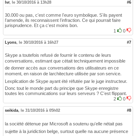
lvr
,
le 30/10/2016 à 13h28
#6
30.000 ou pas, c'est comme l'euro symbolique. S'ils payent
l'amende, ils reconnaissent l'infraction. Ce qui pourrait faire
jurisprudence. Et ça c'est moins bon.
1
0
Lyons
,
le 30/10/2016 à 16h27
#7
Skype a toutefois refusé de fournir le contenu de leurs
conversations, estimant que cétait techniquement impossible
de donner accès aux conversations des utilisateurs en ce
moment, en raison de larchitecture utilisée par son service.
Lexplication de Skype ayant été réfutée par le juge instructeur.
Donc tout le monde part du principe que Skype enregistre
toutes les communications sur leurs serveurs ? C'est flippant.
2
0
seikida
,
le 31/10/2016 à 05h02
#8
la société détenue par Microsoft a soutenu qu'elle nétait pas
sujette à la juridiction belge, surtout quelle na aucune présence