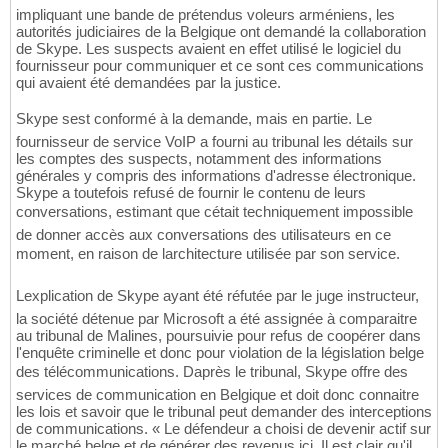
impliquant une bande de prétendus voleurs arméniens, les
autorités judiciaires de la Belgique ont demandé la collaboration
de Skype. Les suspects avaient en effet utilisé le logiciel du
fournisseur pour communiquer et ce sont ces communications
qui avaient été demandées par la justice.
Skype sest conformé à la demande, mais en partie. Le
fournisseur de service VoIP a fourni au tribunal les détails sur
les comptes des suspects, notamment des informations
générales y compris des informations d'adresse électronique.
Skype a toutefois refusé de fournir le contenu de leurs
conversations, estimant que cétait techniquement impossible
de donner accès aux conversations des utilisateurs en ce
moment, en raison de larchitecture utilisée par son service.
Lexplication de Skype ayant été réfutée par le juge instructeur,
la société détenue par Microsoft a été assignée à comparaitre
au tribunal de Malines, poursuivie pour refus de coopérer dans
l'enquête criminelle et donc pour violation de la législation belge
des télécommunications. Daprès le tribunal, Skype offre des
services de communication en Belgique et doit donc connaitre
les lois et savoir que le tribunal peut demander des interceptions
de communications. « Le défendeur a choisi de devenir actif sur
le marché belge et de générer des revenus ici. Il est clair qu'il