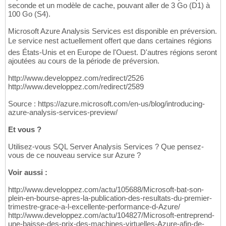
seconde et un modèle de cache, pouvant aller de 3 Go (D1) à
100 Go (S4).
Microsoft Azure Analysis Services est disponible en préversion.
Le service nest actuellement offert que dans certaines régions
des États-Unis et en Europe de l'Ouest. D'autres régions seront
ajoutées au cours de la période de préversion.
http://www.developpez.com/redirect/2526
http://www.developpez.com/redirect/2589
Source : https://azure.microsoft.com/en-us/blog/introducing-
azure-analysis-services-preview/
Et vous ?
Utilisez-vous SQL Server Analysis Services ? Que pensez-
vous de ce nouveau service sur Azure ?
Voir aussi :
http://www.developpez.com/actu/105688/Microsoft-bat-son-
plein-en-bourse-apres-la-publication-des-resultats-du-premier-
trimestre-grace-a-l-excellente-performance-d-Azure/
http://www.developpez.com/actu/104827/Microsoft-entreprend-
une-baisse-des-prix-des-machines-virtuelles-Azure-afin-de-