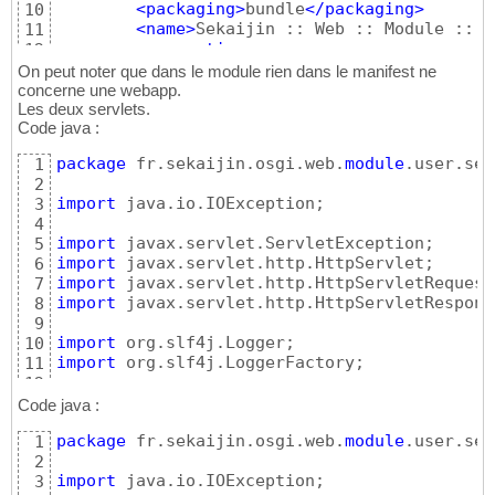
<packaging
>
bundle
</packaging
>
10
<name
>
Sekaijin :: Web :: Module :: U
11
<properties
>
12
<module.name
>
user
</module.na
13
On peut noter que dans le module rien dans le manifest ne
</properties
>
14
concerne une webapp.
Les deux servlets.
15
Code java :
<build
>
16
<resources
>
17
package
 fr.sekaijin.osgi.web.
module
.user.ser
1
<resource
>
18
2
<directory
>
s
19
import
 java.io.IOException;

3
<filtering
>
t
20
4
</resource
>
21
import
5
</resources
>
22
import
6
<plugins
>
23
import
7
<plugin
>
24
import
 javax.servlet.http.HttpServletResponse
8
<groupId
>
org
25
9
<artifactId
>
26
import
10
<version
>
3.2
27
import
 org.slf4j.LoggerFactory;

11
<extensions
>
28
12
<configurati
29
public
class
 Add 
extends
 HttpServlet
{
13
Code java :
<ins
30
14
31
package
 fr.sekaijin.osgi.web.
module
.user.ser
1
private
static
final
long
 serialVers
15
32
2
private
 Logger log;

16
</in
33
import
 java.io.IOException;

3
17
</configurat
34