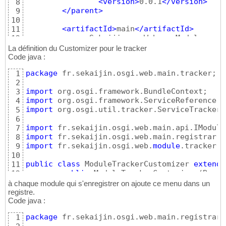
<version
>
0.0.1
</version
>
8
</parent
>
9
10
<artifactId
>
main
</artifactId
>
11
<name
>
Sekaijin :: Web :: Module :: M
12
<packaging
>
bundle
</packaging
>
13
La définition du Customizer pour le tracker
<properties
>
14
Code java :
<module.name
>
main
</module.na
15
package
 fr.sekaijin.osgi.web.main.tracker;

1
</properties
>
16
2
17
import
3
<dependencies
>
18
import
4
<dependency
>
19
import
 org.osgi.util.tracker.ServiceTrackerC
5
<groupId
>
fr.sekaijin
20
6
<artifactId
>
main-api
21
import
7
<version
>
0.0.1
</vers
22
import
8
<scope
>
provided
</sco
23
import
 fr.sekaijin.osgi.web.
module
.tracker.A
9
</dependency
>
24
10
<dependency
>
25
public
class
 ModuleTrackerCustomizer 
extends
11
<groupId
>
fr.sekaijin
26
public
 ModuleTrackerCustomizer
(
Bundl
12
<artifactId
>
module-w
27
super
(
context
)
;

13
<version
>
0.0.1
</vers
à chaque module qui s'enregistrer on ajoute ce menu dans un
28
}
14
registre.
<scope
>
compile
</scop
29
Code java :
15
</dependency
>
30
@Override
16
<dependency
>
31
package
 fr.sekaijin.osgi.web.main.registrar;

1
public
void
 modifiedService
(
ServiceR
17
<groupId
>
org.osgi
</g
32