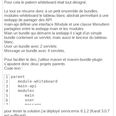
Pour cela le pattern whiteboard était tout désigné.
Le tout se résume donc à un petit ensemble de bundles.
modules-whiteboard le tableau blanc abstrait permettant à une
webapp de partager des API
main-api définie une interface IModule et une classe MenuItem
partagées entre la webapp main et les modules
Main un bundle qui démarre la webapp il s'agit d'un simple
bundle contenant un servlet, mais aussi le lanceur du tableau
blanc.
User un bundle avec 2 servlets
Message un bundle avec 4 servlets.
Pour faciliter le dev, j'utilise maven et maven-bundle-plugin
s'ajoutent donc deux projets parents
Code text :
parent

1
   module-whiteboard

2
   main-api

3
   modules

4
      main

5
      user

6
      message
7
pour tester la solution j'ai déployé servicemix 6.1.2 (Karaf 3.0.7
est suffisant)