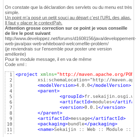
<service
interface
=
"javax.servlet.Se
12
<service-properties
>
13
On constate que la déclaration des servlets ou du menu est très
<entry
key
=
"alias"
v
14
simple.
</service-properties
>
Un point m'a posé un petit souci au départ c'est l'URL des alias.
15
Il faut y placer le contextPah.
<bean
class
=
"fr.sekaijin.osg
16
Attention grosse correction sur ce point je vous conseille
</service
>
17
de lire le post suivant
18
http://www.developpez.net/forums/d1608156/java/developpement-
<service
interface
=
"javax.servlet.Se
19
web-java/pax-web-whiteboard-welcomefile-problem/
<service-properties
>
20
(je reviendrais sur l'ensemble pour poster une version
<entry
key
=
"alias"
v
21
améliorée)
</service-properties
>
22
Pour le module message, il en va de même
<bean
class
=
"fr.sekaijin.osg
23
Code xml :
</service
>
24
25
<project
xmlns
=
"http://maven.apache.org/POM/
1
<service
interface
=
"org.ops4j.pax.we
26
	xsi:schemaLocation="http://maven.apache.org/POM/4.0.0 http://maven.apache.org/xsd/maven-4.0.0.xsd">

2
<bean
27
<modelVersion
>
4.0.0
</modelVersion
>
3
class
=
"org.ops4j.pax
28
<parent
>
4
<property
name
=
"alia
29
<groupId
>
fr.sekaijin.osgi.we
5
<property
name
=
"path
30
<artifactId
>
modules
</artifac
6
</bean
>
31
<version
>
0.0.1
</version
>
7
</service
>
32
</parent
>
8
</blueprint
>
33
<artifactId
>
message
</artifactId
>
9
<packaging
>
bundle
</packaging
>
10
<name
>
Sekaijin :: Web :: Module :: M
11
12