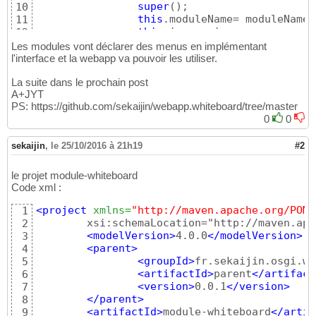
super
(
)
;

10
this
.moduleName= moduleName;

11
this
.icon = icon;

12
this
.key = key;

13
Les modules vont déclarer des menus en implémentant
this
.path = path;

14
l'interface et la webapp va pouvoir les utiliser.
}
15
La suite dans le prochain post
16
A+JYT
public
 String getModuleName
(
)
{
17
PS: https://github.com/sekaijin/webapp.whiteboard/tree/master
return
 moduleName;

18
0
0
}
19
20
public
void
 setModuleName
(
String mod
sekaijin
21
,
le 25/10/2016 à 21h19
#2
this
.moduleName = moduleName;
22
}
23
le projet module-whiteboard
24
Code xml :
25
public
 String getIcon
(
)
{
26
<project
xmlns
=
"http://maven.apache.org/POM/
1
return
 icon;

27
	xsi:schemaLocation="http://maven.apache.org/POM/4.0.0 http://maven.apache.org/xsd/maven-4.0.0.xsd">

2
}
28
<modelVersion
>
4.0.0
</modelVersion
>
3
29
<parent
>
4
public
void
 setIcon
(
String icon
)
{
30
<groupId
>
fr.sekaijin.osgi.we
5
this
.icon = icon;

31
<artifactId
>
parent
</artifact
6
}
32
<version
>
0.0.1
</version
>
7
33
</parent
>
8
public
 MenuItem
(
String key
)
{
34
<artifactId
>
module-whiteboard
</artif
9