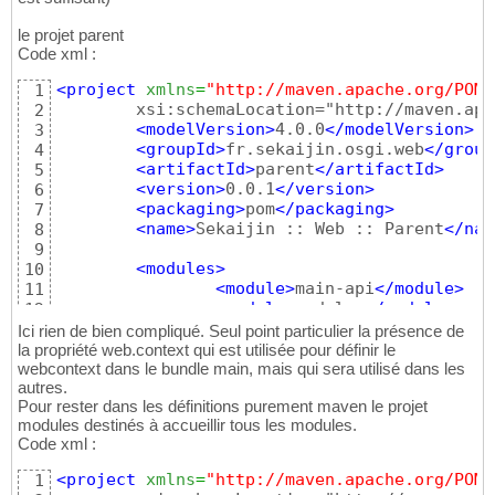
le projet parent
Code xml :
<project
xmlns
=
"http://maven.apache.org/POM/
1
	xsi:schemaLocation="http://maven.apache.org/POM/4.0.0 http://maven.apache.org/xsd/maven-4.0.0.xsd">

2
<modelVersion
>
4.0.0
</modelVersion
>
3
<groupId
>
fr.sekaijin.osgi.web
</group
4
<artifactId
>
parent
</artifactId
>
5
<version
>
0.0.1
</version
>
6
<packaging
>
pom
</packaging
>
7
<name
>
Sekaijin :: Web :: Parent
</nam
8
9
<modules
>
10
<module
>
main-api
</module
>
11
<module
>
modules
</module
>
12
<module
>
module-whiteboard
</m
13
Ici rien de bien compliqué. Seul point particulier la présence de
</modules
>
14
la propriété web.context qui est utilisée pour définir le
<properties
>
webcontext dans le bundle main, mais qui sera utilisé dans les
15
autres.
<project.build.sourceEncodin
16
Pour rester dans les définitions purement maven le projet
<maven.compiler.source
>
1.7
</
17
modules destinés à accueillir tous les modules.
<maven.compiler.target
>
1.7
</
18
Code xml :
<slf4j.version
>
1.6.1
</slf4j.
19
<web.context
>
osgi
</web.conte
20
<project
xmlns
=
"http://maven.apache.org/POM/
1
</properties
>
21