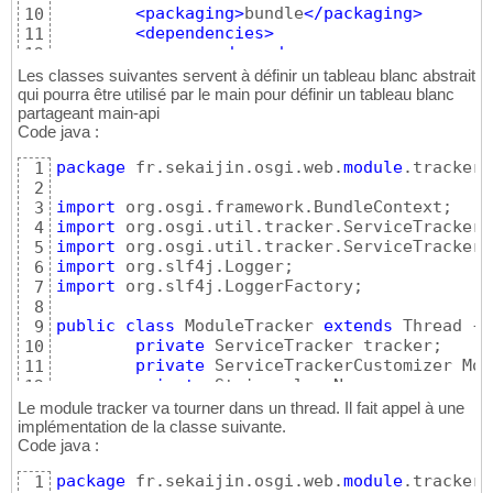
super
(
)
;

35
<packaging
>
bundle
</packaging
>
10
this
.key = key;

36
<dependencies
>
11
}
37
<dependency
>
12
38
<groupId
>
org.osgi
</g
13
Les classes suivantes servent à définir un tableau blanc abstrait
public
 String getKey
(
)
{
39
<artifactId
>
org.osgi
14
qui pourra être utilisé par le main pour définir un tableau blanc
return
 key;

40
<version
>
4.2.0
</vers
partageant main-api
15
}
Code java :
41
<scope
>
provided
</sco
16
42
</dependency
>
17
package
 fr.sekaijin.osgi.web.
module
.tracker;

1
public
void
 setKey
(
String key
)
{
43
<dependency
>
18
2
this
.key = key;

44
<groupId
>
org.osgi
</g
19
import
3
}
45
<artifactId
>
org.osgi
20
import
4
46
<version
>
4.2.0
</vers
21
import
5
public
 String getPath
(
)
{
47
<scope
>
provided
</sco
22
import
6
return
 path;

48
</dependency
>
23
import
 org.slf4j.LoggerFactory;

7
}
49
</dependencies
>
24
8
50
<build
>
25
public
class
 ModuleTracker 
extends
 Thread 
{
9
public
void
 setPath
(
String path
)
{
51
<resources
>
26
private
 ServiceTracker tracker;

10
this
.path = path;

52
<resource
>
27
private
 ServiceTrackerCustomizer Mod
11
}
53
<directory
>
s
28
private
 String className;

12
}
54
<filtering
>
t
29
private
 Logger log;

13
Le module tracker va tourner dans un thread. Il fait appel à une
</resource
>
30
private
 BundleContext context;

14
implémentation de la classe suivante.
</resources
>
31
Code java :
15
<plugins
>
32
public
 ModuleTracker
(
BundleContext c
16
<plugin
>
33
package
 fr.sekaijin.osgi.web.
module
.tracker;

1
this
.ModuleTrackerCustomizer
17
<groupId
>
org
34