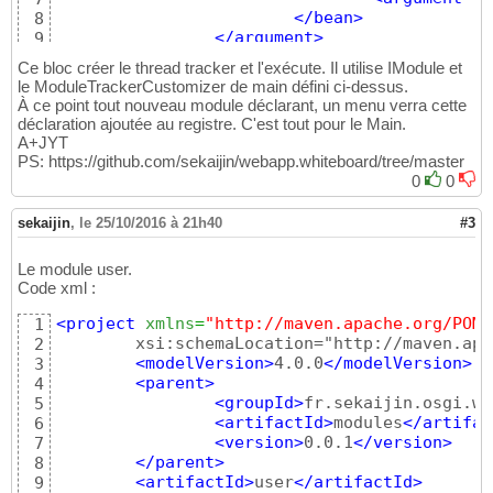
<property
name
=
"welc
22
</bean
>
8
<array
>
23
</argument
>
9
<val
24
</bean
>
10
<val
25
Ce bloc créer le thread tracker et l'exécute. Il utilise IModule et
</array
>
26
le ModuleTrackerCustomizer de main défini ci-dessus.
</property
>
27
À ce point tout nouveau module déclarant, un menu verra cette
</bean
>
28
déclaration ajoutée au registre. C'est tout pour le Main.
</service
>
29
A+JYT
30
PS: https://github.com/sekaijin/webapp.whiteboard/tree/master
<service
interface
=
"org.ops4j.pax.we
31
0
0
<bean
32
class
=
"org.ops4j.pax
33
sekaijin
,
le 25/10/2016 à 21h40
#3
<property
name
=
"alia
34
<property
name
=
"path
35
Le module user.
</bean
>
36
Code xml :
</service
>
37
38
<project
xmlns
=
"http://maven.apache.org/POM/
1
</blueprint
>
39
	xsi:schemaLocation="http://maven.apache.org/POM/4.0.0 http://maven.apache.org/xsd/maven-4.0.0.xsd">

2
<modelVersion
>
4.0.0
</modelVersion
>
3
<parent
>
4
<groupId
>
fr.sekaijin.osgi.we
5
<artifactId
>
modules
</artifac
6
<version
>
0.0.1
</version
>
7
</parent
>
8
<artifactId
>
user
</artifactId
>
9