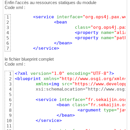
</service
>
13
Enfin l'accès au ressources statiques du module
Code xml :
<service
interface
=
"org.ops4j.pax.web
1
<bean
2
class
=
"org.ops4j.pax.
3
<property
name
=
"alias
4
<property
name
=
"path"
5
</bean
>
6
</service
>
7
le fichier blueprint complet
Code xml :
<?xml
version
=
"1.0"
encoding
=
"UTF-8"
?>
1
<blueprint
xmlns
=
"http://www.osgi.org/xmlns/
2
	xmlns
<img
src
=
"https://www.developpe
3
	xsi:schemaLocation="http://www.osgi.org/xmlns/blueprint/v1.0.0 https://www.osgi.org/xmlns/blueprint/v1.0.0">

4
5
<service
interface
=
"fr.sekaijin.osgi
6
<bean
class
=
"fr.sekaijin.osg
7
<argument
type
=
"java
8
</bean
>
9
</service
>
10
11