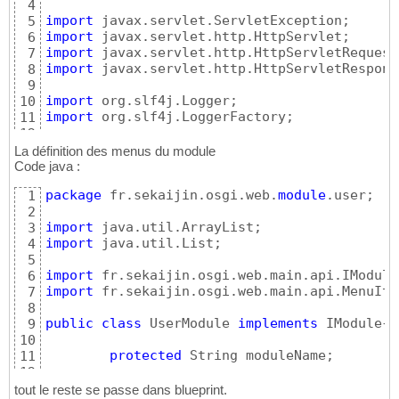
4
public
 Add
(
)
{
18
</plugin
>
35
import
5
		log = LoggerFactory.getLogge
19
</plugins
>
36
import
6
}
20
</build
>
37
import
7
21
</project
>
38
import
 javax.servlet.http.HttpServletResponse
8
@Override
22
9
protected
void
 doGet
(
HttpServletRequ
23
import
10
		resp.getWriter
(
)
.println
(
"Us
24
import
 org.slf4j.LoggerFactory;

11
		log.info
(
"User - Add - Servl
25
12
}
26
public
class
 Manage 
extends
 HttpServlet
{
13
}
27
La définition des menus du module
14
Code java :
private
static
final
long
 serialVers
15
package
 fr.sekaijin.osgi.web.
module
.user;

1
private
 Logger log;

16
2
17
import
3
public
 Manage
(
)
{
18
import
 java.util.List;

4
		log = LoggerFactory.getLogge
19
5
}
20
import
6
21
import
 fr.sekaijin.osgi.web.main.api.MenuItem
7
@Override
22
8
protected
void
 doGet
(
HttpServletRequ
23
public
class
 UserModule 
implements
 IModule
{
9
		log.info
(
"User - Manage - Se
24
10
		resp.getWriter
(
)
.println
(
"Us
25
protected
 String moduleName;

11
}
26
12
}
27
public
 UserModule
(
String moduleName
)
13
tout le reste se passe dans blueprint.