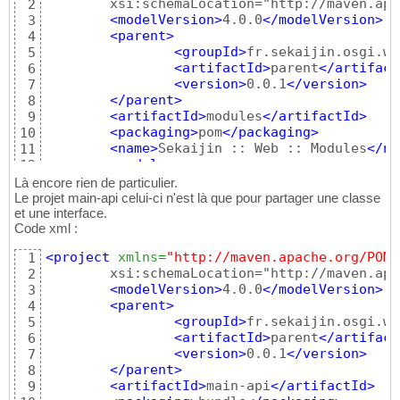
	xsi:schemaLocation="http://maven.apache.org/POM/4.0.0 http://maven.apache.org/xsd/maven-4.0.0.xsd">

2
<dependencies
>
22
<modelVersion
>
4.0.0
</modelVersion
>
3
<dependency
>
23
<parent
>
4
<groupId
>
org.slf4j
</
24
<groupId
>
fr.sekaijin.osgi.we
5
<artifactId
>
slf4j-ap
25
<artifactId
>
parent
</artifact
6
<version
>
${slf4j.ver
26
<version
>
0.0.1
</version
>
7
</dependency
>
27
</parent
>
8
<dependency
>
28
<artifactId
>
modules
</artifactId
>
9
<groupId
>
org.slf4j
</
29
<packaging
>
pom
</packaging
>
10
<artifactId
>
slf4j-lo
30
<name
>
Sekaijin :: Web :: Modules
</na
11
<version
>
${slf4j.ver
31
<modules
>
12
</dependency
>
32
<module
>
main
</module
>
13
Là encore rien de particulier.
</dependencies
>
33
<module
>
user
</module
>
14
Le projet main-api celui-ci n'est là que pour partager une classe
</project
>
34
<module
>
message
</module
>
et une interface.
15
Code xml :
</modules
>
16
17
<project
xmlns
=
"http://maven.apache.org/POM/
1
<dependencies
>
18
	xsi:schemaLocation="http://maven.apache.org/POM/4.0.0 http://maven.apache.org/xsd/maven-4.0.0.xsd">

2
<dependency
>
19
<modelVersion
>
4.0.0
</modelVersion
>
3
<groupId
>
fr.sekaijin
20
<parent
>
4
<artifactId
>
main-api
21
<groupId
>
fr.sekaijin.osgi.we
5
<version
>
0.0.1
</vers
22
<artifactId
>
parent
</artifact
6
<scope
>
provided
</sco
23
<version
>
0.0.1
</version
>
7
</dependency
>
24
</parent
>
8
<dependency
>
25
<artifactId
>
main-api
</artifactId
>
9
<groupId
>
javax.servl
26