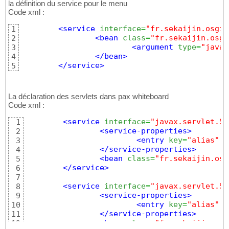
super
(
)
;

14
la définition du service pour le menu
this
.moduleName = moduleName;
Code xml :
15
}
16
<service
interface
=
"fr.sekaijin.osgi.
1
17
<bean
class
=
"fr.sekaijin.osgi
2
public
 String getModuleName
(
)
{
18
<argument
type
=
"java.
3
return
 moduleName;

19
</bean
>
4
}
20
</service
>
5
21
public
 List<MenuItem> getMenuItems
(
)
22
		List<MenuItem> menuItemList
23
24
La déclaration des servlets dans pax whiteboard
		menuItemList.add
(
new
 MenuIte
25
Code xml :
		menuItemList.add
(
new
 MenuIte
26
<service
interface
=
"javax.servlet.Se
1
27
<service-properties
>
2
return
 menuItemList;

28
<entry
key
=
"alias"
v
3
}
29
</service-properties
>
4
30
<bean
class
=
"fr.sekaijin.osg
5
}
31
</service
>
6
7
<service
interface
=
"javax.servlet.Se
8
<service-properties
>
9
<entry
key
=
"alias"
v
10
</service-properties
>
11
<bean
class
=
"fr.sekaijin.osg
12