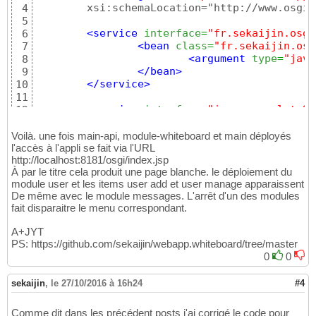
	xsi:schemaLocation="http://www.osgi.org/xmlns/blueprint/v1.0.0 https://www.osgi.org/xmlns/blueprint/v1.0.0">

4
18
5
public
 String getModuleName
(
)
{
19
<service
interface
=
"fr.sekaijin.osgi
6
return
 moduleName;

20
<bean
class
=
"fr.sekaijin.osg
7
}
21
<argument
type
=
"java
8
22
</bean
>
9
public
 List<MenuItem> getMenuItems
(
)
23
</service
>
10
		List<MenuItem> menuItemList
24
11
25
<service
interface
=
"javax.servlet.Se
12
		menuItemList.add
(
new
 MenuIte
26
<service-properties
>
13
		menuItemList.add
(
new
 MenuIte
27
<entry
key
=
"alias"
v
14
		menuItemList.add
(
new
 MenuIte
Voilà. une fois main-api, module-whiteboard et main déployés
28
</service-properties
>
l'accès à l'appli se fait via l'URL
15
		menuItemList.add
(
new
 MenuIte
29
http://localhost:8181/osgi/index.jsp
<bean
class
=
"fr.sekaijin.osg
16
30
À par le titre cela produit une page blanche. le déploiement du
</service
>
17
return
 menuItemList;

31
module user et les items user add et user manage apparaissent
18
}
32
De même avec le module messages. L'arrêt d'un des modules
<service
interface
=
"javax.servlet.Se
19
33
fait disparaitre le menu correspondant.
<service-properties
>
20
}
34
<entry
key
=
"alias"
v
21
A+JYT
</service-properties
>
22
PS: https://github.com/sekaijin/webapp.whiteboard/tree/master
<bean
class
=
"fr.sekaijin.osg
23
0
0
</service
>
24
25
sekaijin
,
le 27/10/2016 à 16h24
#4
<service
interface
=
"javax.servlet.Se
26
<service-properties
>
27
<entry
key
=
"alias"
v
Comme dit dans les précédent posts j'ai corrigé le code pour
28