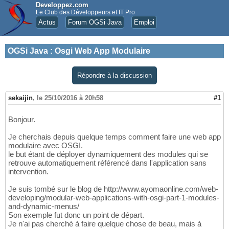
Developpez.com
Le Club des Développeurs et IT Pro
Actus
Forum OGSi Java
Emploi
OGSi Java
:
Osgi Web App Modulaire
Répondre à la discussion
sekaijin
,
le 25/10/2016 à 20h58
#1
Bonjour.
Je cherchais depuis quelque temps comment faire une web app
modulaire avec OSGI.
le but étant de déployer dynamiquement des modules qui se
retrouve automatiquement référencé dans l'application sans
intervention.
Je suis tombé sur le blog de http://www.ayomaonline.com/web-
developing/modular-web-applications-with-osgi-part-1-modules-
and-dynamic-menus/
Son exemple fut donc un point de départ.
Je n'ai pas cherché à faire quelque chose de beau, mais à