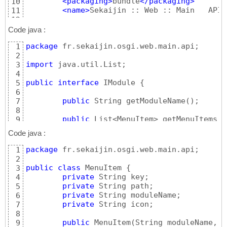
<packaging
>
bundle
</packaging
>
10
<artifactId
>
servlet-
27
<name
>
Sekaijin :: Web :: Main   API
<
11
<version
>
2.5
</versio
28
12
<scope
>
provided
</sco
29
<build
>
13
Code java :
</dependency
>
30
<plugins
>
14
</dependencies
>
31
package
 fr.sekaijin.osgi.web.main.api;

1
<plugin
>
15
</project
>
32
2
<groupId
>
org
16
import
 java.util.List;

3
<artifactId
>
17
4
<version
>
3.2
18
public
interface
 IModule 
{
5
<extensions
>
19
6
<configurati
20
public
 String getModuleName
(
)
;

7
<sup
21
8
22
public
 List<MenuItem> getMenuItems
(
)
9
</su
23
}
10
<ins
24
Code java :
25
26
package
 fr.sekaijin.osgi.web.main.api;

1
</in
27
2
</configurat
28
public
class
 MenuItem 
{
3
</plugin
>
29
private
 String key;

4
</plugins
>
30
private
 String path;

5
</build
>
31
private
 String moduleName;

6
</project
>
32
private
 String icon;

7
8
public
 MenuItem
(
String moduleName, S
9