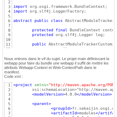
2
this
.className = className;

18
<artifactId
>
35
import
3
this
.log = LoggerFactory.get
19
<version
>
3.2
36
import
 org.slf4j.LoggerFactory;

4
this
.context = context;

20
<extensions
>
37
5
}
21
<configurati
38
abstract
public
class
 AbstractModuleTrackerC
6
22
<ins
39
7
public
void
 run
(
)
{
23
40
protected
final
 BundleContext context
8
try
{
24
41
protected
 org.slf4j.Logger log;

9
this
.tracker = 
new
 S
25
</in
42
10
this
.tracker.
open
(
)
;

26
</configurat
43
public
 AbstractModuleTrackerCustomiz
11
}
catch
(
Throwable e
)
{
27
</plugin
>
44
super
(
)
;

12
			log.error
(
e.getMessa
28
</plugins
>
45
this
.context = context;

13
}
29
</build
>
46
		log = LoggerFactory.getLogge
14
Nous entrons dans le vif du sujet. Le projet main définissant la
}
30
</project
>
47
}
webapp pour faire du bundle une webapp il suffit de mettre les
15
31
attributs Webapp-Context et Web-ContextPath dans le
16
public
synchronized
void
 close
(
)
{
32
manifest.
}
17
if
(
tracker != 
null
)
{
33
Code xml :
			tracker.close
(
)
;

34
}
35
<project
xmlns
=
"http://maven.apache.org/POM/
1
}
36
	xsi:schemaLocation="http://maven.apache.org/POM/4.0.0 http://maven.apache.org/xsd/maven-4.0.0.xsd">

2
}
37
<modelVersion
>
4.0.0
</modelVersion
>
3
4
<parent
>
5
<groupId
>
fr.sekaijin.osgi.we
6
<artifactId
>
modules
</artifac
7