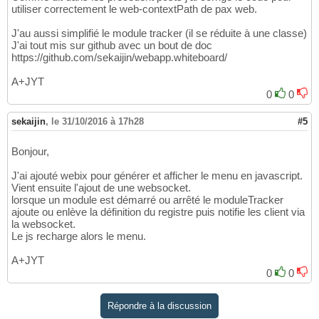
utiliser correctement le web-contextPath de pax web.
</service-properties
>
29
<bean
class
=
"fr.sekaijin.osg
30
J'au aussi simplifié le module tracker (il se réduite à une classe)
</service
>
31
J'ai tout mis sur github avec un bout de doc
32
https://github.com/sekaijin/webapp.whiteboard/
<service
interface
=
"javax.servlet.Se
33
<service-properties
>
34
A+JYT
<entry
key
=
"alias"
v
35
0
0
</service-properties
>
36
<bean
class
=
"fr.sekaijin.osg
37
sekaijin
,
le 31/10/2016 à 17h28
#5
</service
>
38
39
<service
interface
=
"org.ops4j.pax.we
40
Bonjour,
<bean
41
J'ai ajouté webix pour générer et afficher le menu en javascript.
class
=
"org.ops4j.pax
42
Vient ensuite l'ajout de une websocket.
<property
name
=
"alia
43
lorsque un module est démarré ou arrêté le moduleTracker
<property
name
=
"path
44
ajoute ou enlève la définition du registre puis notifie les client via
</bean
>
45
la websocket.
</service
>
46
Le js recharge alors le menu.
</blueprint
>
47
A+JYT
0
0
Répondre à la discussion