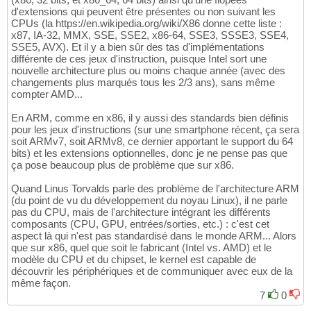
d'extensions qui peuvent être présentes ou non suivant les
CPUs (la https://en.wikipedia.org/wiki/X86 donne cette liste :
x87, IA-32, MMX, SSE, SSE2, x86-64, SSE3, SSSE3, SSE4,
SSE5, AVX). Et il y a bien sûr des tas d'implémentations
différente de ces jeux d'instruction, puisque Intel sort une
nouvelle architecture plus ou moins chaque année (avec des
changements plus marqués tous les 2/3 ans), sans même
compter AMD...
En ARM, comme en x86, il y aussi des standards bien définis
pour les jeux d'instructions (sur une smartphone récent, ça sera
soit ARMv7, soit ARMv8, ce dernier apportant le support du 64
bits) et les extensions optionnelles, donc je ne pense pas que
ça pose beaucoup plus de problème que sur x86.
Quand Linus Torvalds parle des problème de l'architecture ARM
(du point de vu du développement du noyau Linux), il ne parle
pas du CPU, mais de l'architecture intégrant les différents
composants (CPU, GPU, entrées/sorties, etc.) : c'est cet
aspect là qui n'est pas standardisé dans le monde ARM... Alors
que sur x86, quel que soit le fabricant (Intel vs. AMD) et le
modèle du CPU et du chipset, le kernel est capable de
découvrir les périphériques et de communiquer avec eux de la
même façon.
7
0