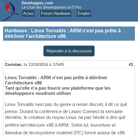
Developpez.com
Le Club des Développeurs et IT Pro
Actus
Forum Hardware
Emploi
Hardware
:
Linus Torvalds : ARM n'est pas prête à
détrôner l'architecture x86
Répondre à la discussion
Coriolan
,
le 13/10/2016 à 17h05
#1
Linus Torvalds : ARM n'est pas prête à détrôner
l'architecture x86
Tant qu'elle n'a pas fourni une plateforme que les
développeurs voudront utiliser
Linus Torvalds nest pas du genre à rester discret, il dit ce quil
pense. Durant la conférence de Linaro Connect la semaine
dernière, le créateur du noyau Linux na pas hésité à dire quil
préfère larchitecture x86 à ARM. Selon lui, louverture et
létendue de lécosystème matériel (PC) formé autour de x86