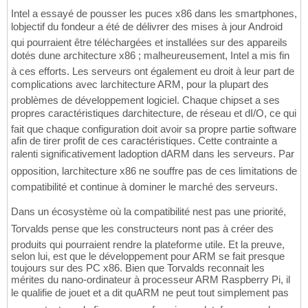
Intel a essayé de pousser les puces x86 dans les smartphones,
lobjectif du fondeur a été de délivrer des mises à jour Android
qui pourraient être téléchargées et installées sur des appareils
dotés dune architecture x86 ; malheureusement, Intel a mis fin
à ces efforts. Les serveurs ont également eu droit à leur part de
complications avec larchitecture ARM, pour la plupart des
problèmes de développement logiciel. Chaque chipset a ses
propres caractéristiques darchitecture, de réseau et dI/O, ce qui
fait que chaque configuration doit avoir sa propre partie software
afin de tirer profit de ces caractéristiques. Cette contrainte a
ralenti significativement ladoption dARM dans les serveurs. Par
opposition, larchitecture x86 ne souffre pas de ces limitations de
compatibilité et continue à dominer le marché des serveurs.
Dans un écosystème où la compatibilité nest pas une priorité,
Torvalds pense que les constructeurs nont pas à créer des
produits qui pourraient rendre la plateforme utile. Et la preuve,
selon lui, est que le développement pour ARM se fait presque
toujours sur des PC x86. Bien que Torvalds reconnait les
mérites du nano-ordinateur à processeur ARM Raspberry Pi, il
le qualifie de jouet et a dit quARM ne peut tout simplement pas