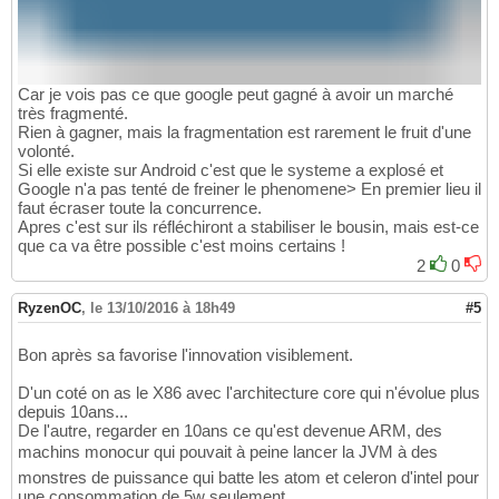
Car je vois pas ce que google peut gagné à avoir un marché
très fragmenté.
Rien à gagner, mais la fragmentation est rarement le fruit d'une
volonté.
Si elle existe sur Android c'est que le systeme a explosé et
Google n'a pas tenté de freiner le phenomene> En premier lieu il
faut écraser toute la concurrence.
Apres c'est sur ils réfléchiront a stabiliser le bousin, mais est-ce
que ca va être possible c'est moins certains !
2
0
RyzenOC
,
le 13/10/2016 à 18h49
#5
Bon après sa favorise l'innovation visiblement.
D'un coté on as le X86 avec l'architecture core qui n'évolue plus
depuis 10ans...
De l'autre, regarder en 10ans ce qu'est devenue ARM, des
machins monocur qui pouvait à peine lancer la JVM à des
monstres de puissance qui batte les atom et celeron d'intel pour
une consommation de 5w seulement.