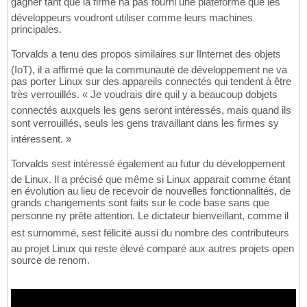
gagner tant que la firme na pas fourni une plateforme que les
développeurs voudront utiliser comme leurs machines
principales.
Torvalds a tenu des propos similaires sur lInternet des objets
(IoT), il a affirmé que la communauté de développement ne va
pas porter Linux sur des appareils connectés qui tendent à être
très verrouillés. « Je voudrais dire quil y a beaucoup dobjets
connectés auxquels les gens seront intéressés, mais quand ils
sont verrouillés, seuls les gens travaillant dans les firmes sy
intéressent. »
Torvalds sest intéressé également au futur du développement
de Linux. Il a précisé que même si Linux apparait comme étant
en évolution au lieu de recevoir de nouvelles fonctionnalités, de
grands changements sont faits sur le code base sans que
personne ny prête attention. Le dictateur bienveillant, comme il
est surnommé, sest félicité aussi du nombre des contributeurs
au projet Linux qui reste élevé comparé aux autres projets open
source de renom.