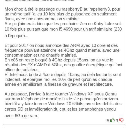
Mon choc à été le passage du raspberryB au rapsberry3, pour
un même tarif j'ai eu 10 fois plus de puissance en seulement
3ans, avec une consommation similaire.
Sur pc j'aimerais bien que les prochains Zen ou Kaby Lake soit
10 fois plus puisant que mon I5 4690 pour un tarif similaire (230
à l'époque)...
Et pour 2017 on nous annonce des ARM avec 10 core et des
fréquence pouvant atteindre les 4Ghz quand même, avec une
consommation et une chauffe maîtrisé.
En x86 on reste bloqué à 4Ghz depuis 15ans, on as vue le
résultat des FX d'AMD à 5Ghz, des gouffre énergétique qui font
office de radiateur.
Et Intel nous bride à 4core depuis 10ans, au delà les tarifs sont
indécent, et épargné moi les 10% de perf qu'on as chaque
année en améliorant la finesse de gravure et l'architecture.
Au passage, j'arrive à faire tourner Windows XP sous Qemu
sur mon téléphone de manière fluide. Je pense qu'on arrivera
bientôt a y faire tourner Windows 10 64bits, avec les débits des
cartes SD et lamélioration du cpu et les smartphones vendu
avec 6Go de ram.
5
3