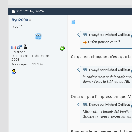
05/10/2016,
09h24
Ryu2000
Inactif
Envoyé par
Michael Guilloux
Qu’en pensez-vous ?
Étudiant
Inscrit en
Décembre
Ce qui est choquant c'est que 
2008
Messages
11 176
Envoyé par
Michael Guilloux
la société s'est en fait confo
demande de la NSA ou du FBI.
On a un peu l'impression que Mi
Envoyé par
Michael Guilloux
Microsoft : « jamais été impliq
Google : « Nous n’avons jamais r
Pourquoi le gouvernement US au