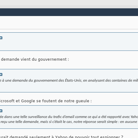
la demande vient du gouvernement :
rmée à une demande du gouvernement des États-Unis, en analysant des centaines de mi
crosoft et Google se foutent de notre gueule :
uée dans une telle surveillance du trafic d’email comme ce qui a été rapporté avec Yah
eçu une telle demande, mais si c’était le cas, notre réponse serait simple : en aucune
rait demandé seulement à Yahoo de pouvoir tout espionner ?