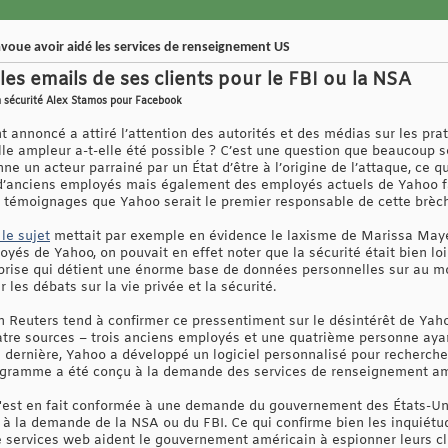
voue avoir aidé les services de renseignement US
es emails de ses clients pour le FBI ou la NSA
en sécurité Alex Stamos pour Facebook
nnoncé a attiré l’attention des autorités et des médias sur les prati
le ampleur a-t-elle été possible ? C’est une question que beaucoup s
nne un acteur parrainé par un État d’être à l’origine de l’attaque, ce 
d’anciens employés mais également des employés actuels de Yahoo fa
rs témoignages que Yahoo serait le premier responsable de cette brèch
 le sujet
mettait par exemple en évidence le laxisme de Marissa Mayer 
és de Yahoo, on pouvait en effet noter que la sécurité était bien loin
prise qui détient une énorme base de données personnelles sur au moin
les débats sur la vie privée et la sécurité.
 Reuters tend à confirmer ce pressentiment sur le désintérêt de Yaho
quatre sources – trois anciens employés et une quatrième personne aya
e dernière, Yahoo a développé un logiciel personnalisé pour recherc
programme a été conçu à la demande des services de renseignement am
 s'est en fait conformée à une demande du gouvernement des États-Un
à la demande de la NSA ou du FBI. Ce qui confirme bien les inquiétu
de services web aident le gouvernement américain à espionner leurs c