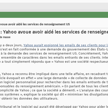
voue avoir aidé les services de renseignement US
: Yahoo avoue avoir aidé les services de renseig
 de masse
y a deux jours,
Yahoo aurait espionné les emails de ses clients pour 
é s'est en fait conformée à une demande du gouvernement des États-U
 à la demande des services de renseignement US. Concrètement, Yaho
ensemble de caractères dans les emails entrants de ses clients. Inter
rme a tout simplement répondu que « Yahoo est une société respectueus
 Yahoo a reconnu être impliqué dans une telle affaire, en recadrant t
rticle évoquait en effet « une large demande » de collecte de donnée
n logiciel personnalisé pour rechercher dans les emails entrants de t
ponsables du renseignement américain. » En parlant de tous les client
mplicité de Yahoo ; ce que la société a démenti. « L’analyse des courri
os systèmes », explique la société qui dit « minimiser les divulgation
btenir les données des utilisateurs.
tribunal et le logiciel qui aurait été développé par Yahoo pour aider