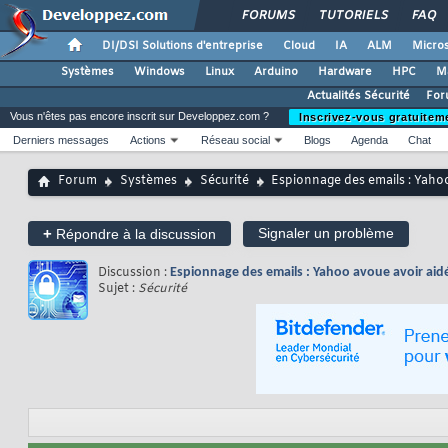
FORUMS
TUTORIELS
FAQ
DI/DSI Solutions d'entreprise
Cloud
IA
ALM
Micros
Systèmes
Windows
Linux
Arduino
Hardware
HPC
M
Actualités Sécurité
For
Vous n'êtes pas encore inscrit sur Developpez.com ?
Inscrivez-vous gratuitem
Derniers messages
Actions
Réseau social
Blogs
Agenda
Chat
Forum
Systèmes
Sécurité
Espionnage des emails : Yahoo
+
Signaler un problème
Répondre à la discussion
Discussion :
Espionnage des emails : Yahoo avoue avoir aid
Sujet :
Sécurité