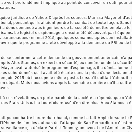
ur se voit profondément impliqué au point de concevoir un outil pour 
isateurs.
uipe juridique de Yahoo. D’après les sources, Marissa Mayer et d’aut
ribunal, pensant qu’ils allaient perdre le combat de toute façon. Sans 
G a donc demandé aux ingénieurs de la société de mettre en place 
cains. Le logiciel d’espionnage a ensuite été découvert par l’équipe 
paranoïaques) en mai 2015, quelques semaines après son installati
uvrir que le programme a été développé à la demande du FBI ou de la
 de se conformer à cette demande du gouvernement américain n’a pas 
mpris Alex Stamos, un expert en sécurité, ex numéro un de la sécurit
Mayer avait autorisé le programme d’espionnage, il a démissionné de
ses subordonnés qu'il avait été écarté dans la prise d’une décision aff
en juin 2015 où il occupe le même poste. Lorsqu’il quittait Yahoo, il
son départ. Mais nous avions appris la semaine dernière qu’il a quitté
ayer.
t à ces révélations, un porte-parole de la société a répondu que « Y
s des États-Unis ». Il a toutefois refusé d’en dire plus. Alex Stamos
ait pu combattre l’ordre du tribunal, comme l’a fait Apple lorsque le
l’iPhone de l’un des auteurs de l’attaque de San Bernardino. « C’est
 surveillance », a déclaré Patrick Toomey, un avocat de l'American Civ