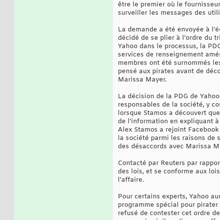
être le premier où le fournisse
surveiller les messages des util
La demande a été envoyée à l’éq
décidé de se plier à l’ordre du t
Yahoo dans le processus, la PD
services de renseignement améri
membres ont été surnommés les 
pensé aux pirates avant de déco
Marissa Mayer.
La décision de la PDG de Yahoo
responsables de la société, y co
lorsque Stamos a découvert que 
de l'information en expliquant à 
Alex Stamos a rejoint Facebook 
la société parmi les raisons de 
des désaccords avec Marissa M
Contacté par Reuters par rappor
des lois, et se conforme aux loi
l'affaire.
Pour certains experts, Yahoo aur
programme spécial pour pirater 
refusé de contester cet ordre de