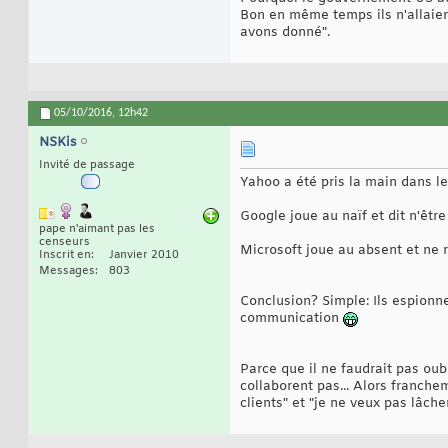
Bon en même temps ils n'allaien
avons donné".
05/10/2016,
12h42
NSKis
Invité de passage
Yahoo a été pris la main dans le 
Google joue au naïf et dit n'être
pape n'aimant pas les
censeurs
Microsoft joue au absent et ne 
Inscrit en
Janvier 2010
Messages
803
Conclusion? Simple: Ils espionn
communication
Parce que il ne faudrait pas oubl
collaborent pas... Alors franche
clients" et "je ne veux pas lâch