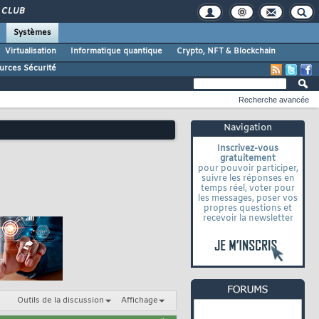
CLUB
Systèmes
Virtualisation
Informatique quantique
Crypto, NFT & Blockchain
urces Sécurité
Recherche avancée
Navigation
Inscrivez-vous
gratuitement
pour pouvoir participer,
suivre les réponses en
temps réel, voter pour
les messages, poser vos
propres questions et
recevoir la newsletter
Outils de la discussion
Affichage