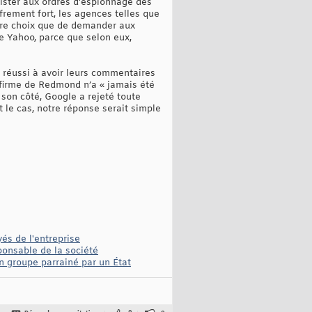
sister aux ordres d'espionnage des
rement fort, les agences telles que
autre choix que de demander aux
de Yahoo, parce que selon eux,
 réussi à avoir leurs commentaires
a firme de Redmond n’a « jamais été
 son côté, Google a rejeté toute
t le cas, notre réponse serait simple
és de l'entreprise
sponsable de la société
un groupe parrainé par un État