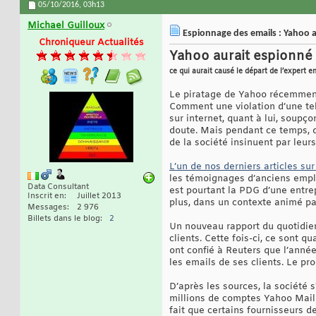
05/10/2016,
03h13
Michael Guilloux
Espionnage des emails : Yahoo a
Chroniqueur Actualités
Yahoo aurait espionné l
ce qui aurait causé le départ de l’expert 
Le piratage de Yahoo récemment a
Comment une violation d’une tel
sur internet, quant à lui, soupço
doute. Mais pendant ce temps, 
de la société insinuent par leu
L’un de nos derniers articles sur
les témoignages d’anciens employ
Data Consultant
est pourtant la PDG d’une entre
Inscrit en
Juillet 2013
plus, dans un contexte animé par 
Messages
2 976
Billets dans le blog
2
Un nouveau rapport du quotidien
clients. Cette fois-ci, ce sont 
ont confié à Reuters que l’anné
les emails de ses clients. Le 
D’après les sources, la société
millions de comptes Yahoo Mail 
fait que certains fournisseurs 