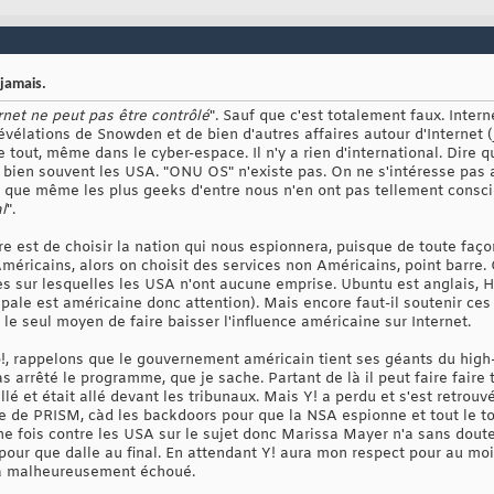
 jamais.
rnet ne peut pas être contrôlé
". Sauf que c'est totalement faux. Intern
évélations de Snowden et de bien d'autres affaires autour d'Internet 
re tout, même dans le cyber-espace. Il n'y a rien d'international. Dire q
, bien souvent les USA. "ONU OS" n'existe pas. On ne s'intéresse pas 
ion que même les plus geeks d'entre nous n'en ont pas tellement cons
l
".
re est de choisir la nation qui nous espionnera, puisque de toute façon
méricains, alors on choisit des services non Américains, point barre. 
s sur lesquelles les USA n'ont aucune emprise. Ubuntu est anglais, Hu
ale est américaine donc attention). Mais encore faut-il soutenir ces 
t le seul moyen de faire baisser l'influence américaine sur Internet.
o!, rappelons que le gouvernement américain tient ses géants du high-
 arrêté le programme, que je sache. Partant de là il peut faire faire t
llé et était allé devant les tribunaux. Mais Y! a perdu et s'est retrou
e de PRISM, càd les backdoors pour que la NSA espionne et tout le tou
 une fois contre les USA sur le sujet donc Marissa Mayer n'a sans doute
s pour que dalle au final. En attendant Y! aura mon respect pour au m
 a malheureusement échoué.