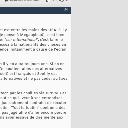
Répondre avec citation
3
0
#4
et est entre les mains des USA. S'il y
(je pense à Megaupload), c'est bien
ue "
cer international
", c'est faire le
assez à la nationalité des choses en
cience, notamment à cause de l'écran
 il y en aura toujours une. Si on ne
On soutient alors des alternatives
biC est français et Spotify est
alternatives et ne pas céder au (très
tech par les couil*es via PRISM. Les
out ce qu'il veut à ses entreprises
vé judiciairement contraint d'exécuter
tim. "Tout le toutim" dont on a des
 pas jugé utile d'aller encore perdre
oins avoir essayé de dire merde aux