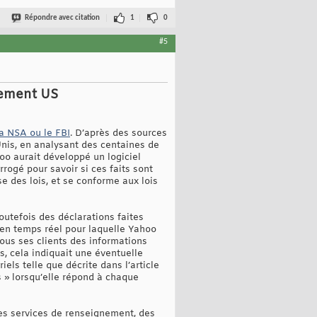
Répondre avec citation
1
0
#5
nement US
la NSA ou le FBI
. D’après des sources
nis, en analysant des centaines de
o aurait développé un logiciel
rogé pour savoir si ces faits sont
e des lois, et se conforme aux lois
outefois des déclarations faites
s en temps réel pour laquelle Yahoo
ous ses clients des informations
s, cela indiquait une éventuelle
els telle que décrite dans l’article
s » lorsqu’elle répond à chaque
 les services de renseignement, des