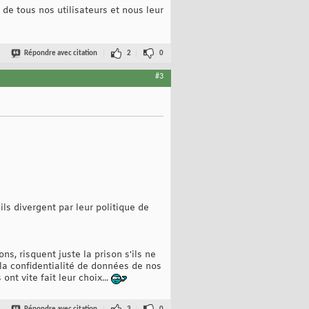
de tous nos utilisateurs et nous leur
Répondre avec citation
2
0
#3
ls divergent par leur politique de
ns, risquent juste la prison s'ils ne
 la confidentialité de données de nos
nt vite fait leur choix...