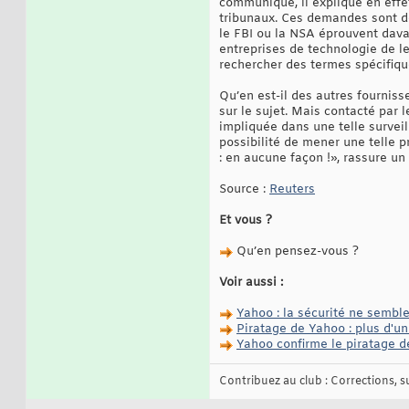
communiqué, il explique en effe
tribunaux. Ces demandes sont de
le FBI ou la NSA éprouvent davan
entreprises de technologie de le
rechercher des termes spécifique
Qu’en est-il des autres fournis
sur le sujet. Mais contacté par
impliquée dans une telle surveil
possibilité de mener une telle p
: en aucune façon !», rassure un
Source :
Reuters
Et vous ?
Qu’en pensez-vous ?
Voir aussi :
Yahoo : la sécurité ne sembl
Piratage de Yahoo : plus d'un
Yahoo confirme le piratage de
Contribuez au club : Corrections, sug