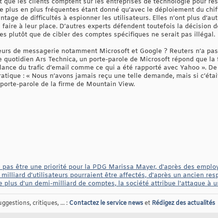
t que les clients comptent sur les entreprises de technologie pour ré
 plus en plus fréquentes étant donné qu’avec le déploiement du chiff
tage de difficultés à espionner les utilisateurs. Elles n’ont plus d’
 faire à leur place. D’autres experts défendent toutefois la décision 
s plutôt que de cibler des comptes spécifiques ne serait pas illégal.
seurs de messagerie notamment Microsoft et Google ? Reuters n’a pas
 le quotidien Ars Technica, un porte-parole de Microsoft répond que l
lance du trafic d’email comme ce qui a été rapporté avec Yahoo ». De
ratique : « Nous n’avons jamais reçu une telle demande, mais si c’étai
 porte-parole de la firme de Mountain View.
e pas être une priorité pour la PDG Marissa Mayer, d'après des employ
 milliard d'utilisateurs pourraient être affectés, d'après un ancien re
 plus d'un demi-milliard de comptes, la société attribue l'attaque à 
gestions, critiques, ... :
Contactez le service news
et
Rédigez des actualités