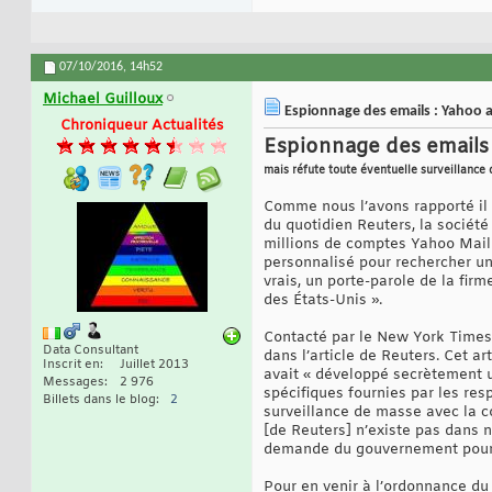
07/10/2016,
14h52
Michael Guilloux
Espionnage des emails : Yahoo a
Chroniqueur Actualités
Espionnage des emails 
mais réfute toute éventuelle surveillance
Comme nous l’avons rapporté il 
du quotidien Reuters, la sociét
millions de comptes Yahoo Mail
personnalisé pour rechercher un 
vrais, un porte-parole de la fi
des États-Unis ».
Contacté par le New York Times,
Data Consultant
dans l’article de Reuters. Cet a
Inscrit en
Juillet 2013
avait « développé secrètement u
Messages
2 976
spécifiques fournies par les res
Billets dans le blog
2
surveillance de masse avec la co
[de Reuters] n’existe pas dans n
demande du gouvernement pour o
Pour en venir à l’ordonnance du 