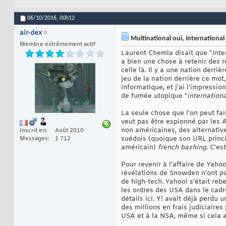
06/10/2016,
00h12
air-dex
Multinational oui, international
Membre extrêmement actif
Laurent Chemla disait que "
Inte
a bien une chose à retenir des r
celle là. Il y a une nation derriè
jeu de la nation derrière ce mot
informatique, et j'ai l'impress
de fumée utopique "
internationa
La seule chose que l'on peut fai
veut pas être espionné par les A
non américaines, des alternative
Inscrit en
Août 2010
suédois (quoique son URL princip
Messages
1 712
américain)
french bashing
. C'es
Pour revenir à l'affaire de Yaho
révélations de Snowden n'ont pas
de high-tech. Yahoo! s'était rebe
les ordres des USA dans le cadr
détails ici. Y! avait déjà perdu
des millions en frais judiciaire
USA et à la NSA, même si cela