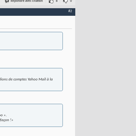
Répondre avec citation
8
0
#2
llions de comptes Yahoo Mail à la
oo ».
 façon !»