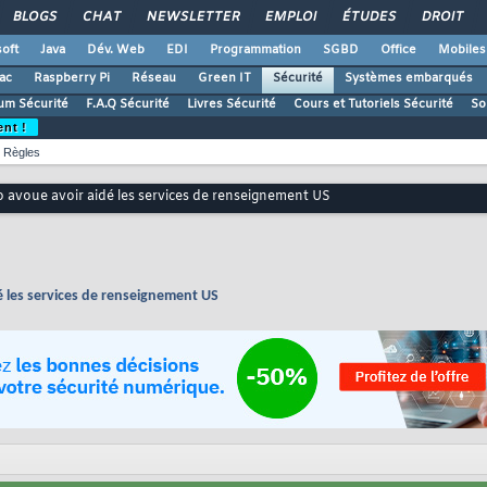
BLOGS
CHAT
NEWSLETTER
EMPLOI
ÉTUDES
DROIT
oft
Java
Dév. Web
EDI
Programmation
SGBD
Office
Mobiles
ac
Raspberry Pi
Réseau
Green IT
Sécurité
Systèmes embarqués
um Sécurité
F.A.Q Sécurité
Livres Sécurité
Cours et Tutoriels Sécurité
So
ent !
Règles
 avoue avoir aidé les services de renseignement US
é les services de renseignement US