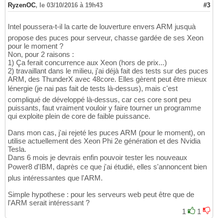
RyzenOC
,
le 03/10/2016 à 19h43
#3
Intel poussera-t-il la carte de louverture envers ARM jusquà
propose des puces pour serveur, chasse gardée de ses Xeon
pour le moment ?
Non, pour 2 raisons :
1) Ça ferait concurrence aux Xeon (hors de prix...)
2) travaillant dans le milieu, j'ai déjà fait des tests sur des puces
ARM, des ThunderX avec 48core. Elles gèrent peut être mieux
lénergie (je nai pas fait de tests là-dessus), mais c'est
compliqué de développé là-dessus, car ces core sont peu
puissants, faut vraiment vouloir y faire tourner un programme
qui exploite plein de core de faible puissance.
Dans mon cas, j'ai rejeté les puces ARM (pour le moment), on
utilise actuellement des Xeon Phi 2e génération et des Nvidia
Tesla.
Dans 6 mois je devrais enfin pouvoir tester les nouveaux
Power8 d'IBM, daprès ce que j'ai étudié, elles s'annoncent bien
plus intéressantes que l'ARM.
Simple hypothese : pour les serveurs web peut être que de
l'ARM serait intéressant ?
1
1