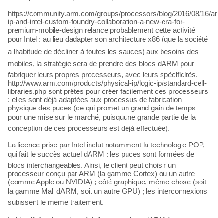
https://community.arm.com/groups/processors/blog/2016/08/16/a
ip-and-intel-custom-foundry-collaboration-a-new-era-for-
premium-mobile-design relance probablement cette activité
pour Intel : au lieu dadapter son architecture x86 (que la société
a lhabitude de décliner à toutes les sauces) aux besoins des
mobiles, la stratégie sera de prendre des blocs dARM pour
fabriquer leurs propres processeurs, avec leurs spécificités.
http://www.arm.com/products/physical-ip/logic-ip/standard-cell-
libraries.php sont prêtes pour créer facilement ces processeurs
: elles sont déjà adaptées aux processus de fabrication
physique des puces (ce qui promet un grand gain de temps
pour une mise sur le marché, puisquune grande partie de la
conception de ces processeurs est déjà effectuée).
La licence prise par Intel inclut notamment la technologie POP,
qui fait le succès actuel dARM : les puces sont formées de
blocs interchangeables. Ainsi, le client peut choisir un
processeur conçu par ARM (la gamme Cortex) ou un autre
(comme Apple ou NVIDIA) ; côté graphique, même chose (soit
la gamme Mali dARM, soit un autre GPU) ; les interconnexions
subissent le même traitement.