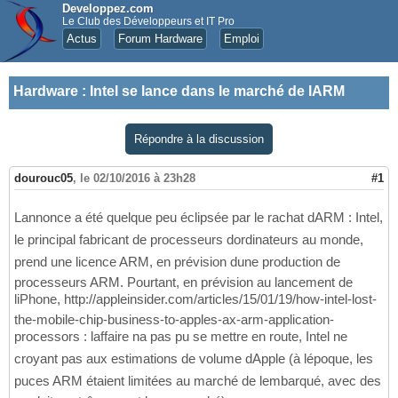
Developpez.com
Le Club des Développeurs et IT Pro
Actus
Forum Hardware
Emploi
Hardware
:
Intel se lance dans le marché de lARM
Répondre à la discussion
dourouc05
,
le 02/10/2016 à 23h28
#1
Lannonce a été quelque peu éclipsée par le rachat dARM : Intel,
le principal fabricant de processeurs dordinateurs au monde,
prend une licence ARM, en prévision dune production de
processeurs ARM. Pourtant, en prévision au lancement de
liPhone, http://appleinsider.com/articles/15/01/19/how-intel-lost-
the-mobile-chip-business-to-apples-ax-arm-application-
processors : laffaire na pas pu se mettre en route, Intel ne
croyant pas aux estimations de volume dApple (à lépoque, les
puces ARM étaient limitées au marché de lembarqué, avec des