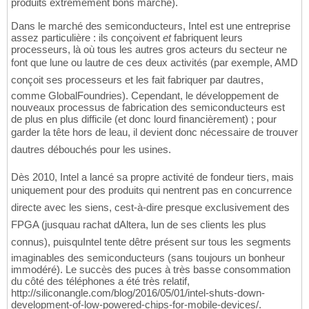
produits extrêmement bons marché).
Dans le marché des semiconducteurs, Intel est une entreprise
assez particulière : ils conçoivent
et
fabriquent leurs
processeurs, là où tous les autres gros acteurs du secteur ne
font que lune ou lautre de ces deux activités (par exemple, AMD
conçoit ses processeurs et les fait fabriquer par dautres,
comme GlobalFoundries). Cependant, le développement de
nouveaux processus de fabrication des semiconducteurs est
de plus en plus difficile (et donc lourd financièrement) ; pour
garder la tête hors de leau, il devient donc nécessaire de trouver
dautres débouchés pour les usines.
Dès 2010, Intel a lancé sa propre activité de fondeur tiers, mais
uniquement pour des produits qui nentrent pas en concurrence
directe avec les siens, cest-à-dire presque exclusivement des
FPGA (jusquau rachat dAltera, lun de ses clients les plus
connus), puisquIntel tente dêtre présent sur tous les segments
imaginables des semiconducteurs (sans toujours un bonheur
immodéré). Le succès des puces à très basse consommation
du côté des téléphones a été très relatif,
http://siliconangle.com/blog/2016/05/01/intel-shuts-down-
development-of-low-powered-chips-for-mobile-devices/.