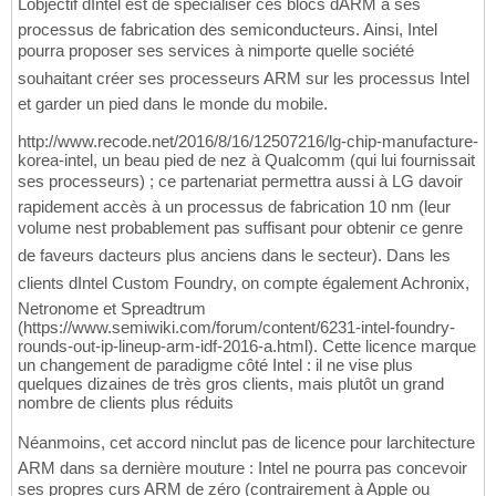
Lobjectif dIntel est de spécialiser ces blocs dARM à ses
processus de fabrication des semiconducteurs. Ainsi, Intel
pourra proposer ses services à nimporte quelle société
souhaitant créer ses processeurs ARM sur les processus Intel 
et garder un pied dans le monde du mobile.
http://www.recode.net/2016/8/16/12507216/lg-chip-manufacture-
korea-intel, un beau pied de nez à Qualcomm (qui lui fournissait
ses processeurs) ; ce partenariat permettra aussi à LG davoir
rapidement accès à un processus de fabrication 10 nm (leur
volume nest probablement pas suffisant pour obtenir ce genre
de faveurs dacteurs plus anciens dans le secteur). Dans les
clients dIntel Custom Foundry, on compte également Achronix,
Netronome et Spreadtrum
(https://www.semiwiki.com/forum/content/6231-intel-foundry-
rounds-out-ip-lineup-arm-idf-2016-a.html). Cette licence marque
un changement de paradigme côté Intel : il ne vise plus
quelques dizaines de très gros clients, mais plutôt un grand
nombre de clients plus réduits
Néanmoins, cet accord ninclut pas de licence pour larchitecture
ARM dans sa dernière mouture : Intel ne pourra pas concevoir
ses propres curs ARM de zéro (contrairement à Apple ou