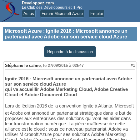
Developpez.com
Le Club des Développeurs et IT Pro
Actus
Forum Microsoft Azure
Emploi
Microsoft Azure
:
Ignite 2016 : Microsoft annonce un
partenariat avec Adobe sur son service cloud Azure
Répondre à la discussion
Stéphane le calme
,
le 27/09/2016 à 02h47
#1
Ignite 2016 : Microsoft annonce un partenariat avec Adobe
sur son service cloud Azure
qui va accueillir Adobe Marketing Cloud, Adobe Creative
Cloud et Adobe Document Cloud
Lors de lédition 2016 de la convention Ignite à Atlanta, Microsoft
et Adobe ont annoncé un partenariat stratégique dans le but de
proposer aux entreprises des solutions qui vont les aider dans
leur transformation numérique. La pièce maîtresse de cette
alliance est le cloud : sous ce nouveau partenariat, Adobe va
utiliser Microsoft Azure pour ses solutions Adobe Marketing
Cloud, Adobe Creative Cloud et Adobe Document Cloud. En