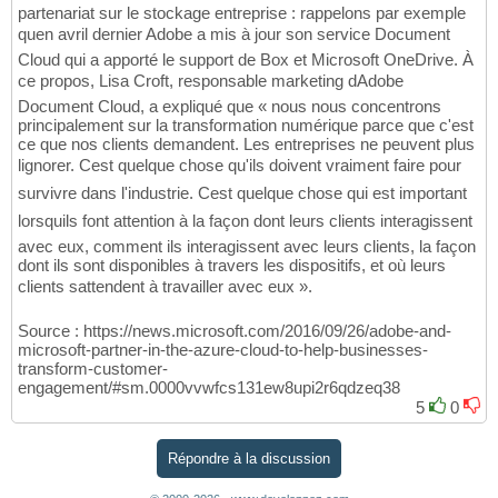
partenariat sur le stockage entreprise : rappelons par exemple
quen avril dernier Adobe a mis à jour son service Document
Cloud qui a apporté le support de Box et Microsoft OneDrive. À
ce propos, Lisa Croft, responsable marketing dAdobe
Document Cloud, a expliqué que « nous nous concentrons
principalement sur la transformation numérique parce que c'est
ce que nos clients demandent. Les entreprises ne peuvent plus
lignorer. Cest quelque chose qu'ils doivent vraiment faire pour
survivre dans l'industrie. Cest quelque chose qui est important
lorsquils font attention à la façon dont leurs clients interagissent
avec eux, comment ils interagissent avec leurs clients, la façon
dont ils sont disponibles à travers les dispositifs, et où leurs
clients sattendent à travailler avec eux ».
Source : https://news.microsoft.com/2016/09/26/adobe-and-
microsoft-partner-in-the-azure-cloud-to-help-businesses-
transform-customer-
engagement/#sm.0000vvwfcs131ew8upi2r6qdzeq38
5
0
Répondre à la discussion