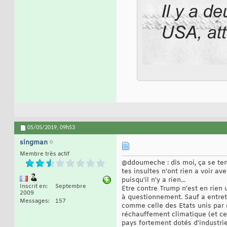
05/05/2019,
09h53
singman
Membre très actif
@ddoumeche : dis moi, ça se tent
tes insultes n'ont rien a voir av
puisqu'il n'y a rien...
Inscrit en
Septembre
Etre contre Trump n'est en rien
2009
à questionnement. Sauf a entrete
Messages
157
comme celle des Etats unis par 
réchauffement climatique (et ce
pays fortement dotés d'industri