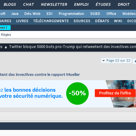
BLOGS
CHAT
NEWSLETTER
EMPLOI
ÉTUDES
DROIT
oft
Java
Dév. Web
EDI
Programmation
SGBD
Office
Mobiles
AIRES
LIVRES
TÉLÉCHARGEMENTS
SOURCES
DÉBATS
WIKI
DIC
ent !
Règles
és
Twitter bloque 5000 bots pro-Trump qui retweetent des invectives con
Page 22 sur 22
ent des invectives contre le rapport Mueller