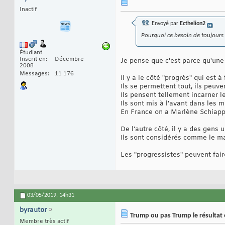
Inactif
Envoyé par
Ecthelion2
Pourquoi ce besoin de toujours
Étudiant
Inscrit en
Décembre
Je pense que c'est parce qu'une p
2008
Messages
11 176
Il y a le côté "progrès" qui est 
Ils se permettent tout, ils peuve
Ils pensent tellement incarner le
Ils sont mis à l'avant dans les m
En France on a Marlène Schiapp
De l'autre côté, il y a des gens
Ils sont considérés comme le ma
Les "progressistes" peuvent faire
03/05/2019,
14h31
byrautor
Trump ou pas Trump le résultat e
Membre très actif