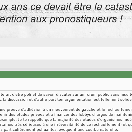
erait d'être poli et de savoir discuter sur un forum public sans insul
ec la discussion et d'autre part ton argumentation est tellement solide q
 une preuve d'adhésion à un mouvement de gauche et le réchauffement
nir des études privées et a financer des lobbys chargés de maintenir 
exemple. Je te rappelle que la majorité des études d'organismes ind
rtaines très sérieuses à une irréversibilité de ce réchauffement) et 
es particulièrement polluantes, évoquent une courbe naturelle.