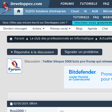
FORUMS
TUTORIELS
FAQ
DI/DSI Solutions d'entreprise
Cloud
IA
ALM
Micros
TUTORIELS
FAQ
WEBIN
Vous n'êtes pas encore inscrit sur Developpez.com ?
Inscrivez-vous gratuitem
Derniers messages
Actions
Réseau social
Blogs
Agenda
Chat
Forum
Le club des professionnels en informatique
Actualit
+
Signaler un problème
Répondre à la discussion
Discussion :
Twitter bloque 5000 bots pro-Trump qui retweet
02/05/2019,
08h54
Ryu2000