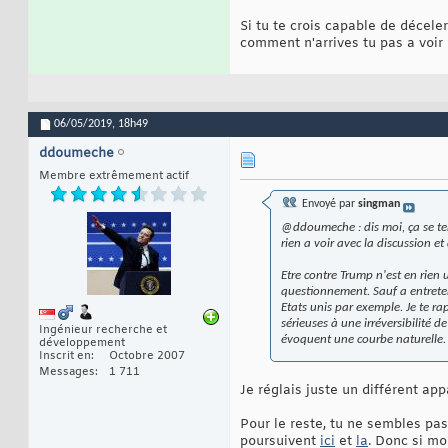
Si tu te crois capable de déce
comment n'arrives tu pas a voir 
06/05/2019,
18h49
ddoumeche
Membre extrêmement actif
Envoyé par
singman
@ddoumeche : dis moi, ça se tent
rien a voir avec la discussion et 
Etre contre Trump n'est en rie
questionnement. Sauf a entreten
Etats unis par exemple. Je te ra
sérieuses à une irréversibilité 
Ingénieur recherche et
évoquent une courbe naturelle.
développement
Inscrit en
Octobre 2007
Messages
1 711
Je réglais juste un différent ap
Pour le reste, tu ne sembles pa
poursuivent
ici
et
la
. Donc si mo