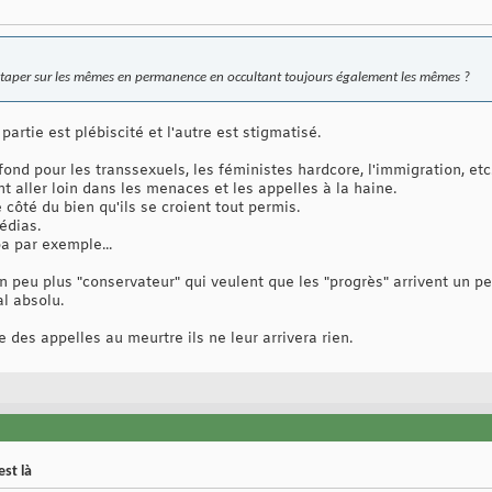
 taper sur les mêmes en permanence en occultant toujours également les mêmes ?
artie est plébiscité et l'autre est stigmatisé.
à fond pour les transsexuels, les féministes hardcore, l'immigration, etc
nt aller loin dans les menaces et les appelles à la haine.
 côté du bien qu'ils se croient tout permis.
édias.
a par exemple...
 un peu plus "conservateur" qui veulent que les "progrès" arrivent un pe
l absolu.
 des appelles au meurtre ils ne leur arrivera rien.
st là