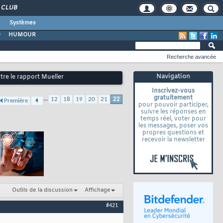
CLUB
Systèmes
O
HUMOUR
Recherche avancée
Navigation
tre le rapport Mueller
Inscrivez-vous
gratuitement
...
12
18
19
20
21
22
Première
pour pouvoir participer,
suivre les réponses en
temps réel, voter pour
les messages, poser vos
propres questions et
recevoir la newsletter
Outils de la discussion
Affichage
#421