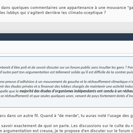
ler dans quelques commentaires une appartenance à une mouvance "gau
les lobbys qui s'agitent derrière les climato-sceptique ?
erait d'être poli et de savoir discuter sur un forum public sans insulter les gens ? Par
d'autre part ton argumentation est tellement solide qu'il est difficile de la contrer puisq
n une preuve d'adhésion à un mouvement de gauche et le réchauffement climatique n'e
ir des études privées et a financer des lobbys chargés de maintenir une activité indus
ppelle que la
majorité des études d'organismes indépendants ont conclu à un récha
de ce réchauffement) et que seules quelques unes, venant de pays fortement dotés d'in
paru dans un autre fil. Quand à "de merde", tu auras noté l'usage des g
s savoir exactement de quoi on parle. Les discussions sur le culte du
n argumentation est creuse, je te propose d'en discuter sur le forum 