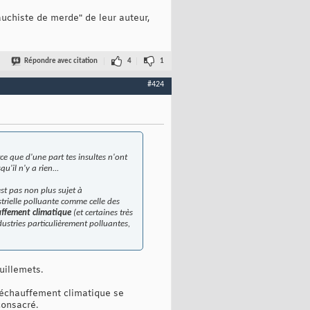
chiste de merde" de leur auteur,
Répondre avec citation
4
1
#424
ce que d'une part tes insultes n'ont
u'il n'y a rien...
st pas non plus sujet à
trielle polluante comme celle des
uffement climatique
(et certaines très
dustries particulièrement polluantes,
uillemets.
 réchauffement climatique se
consacré.