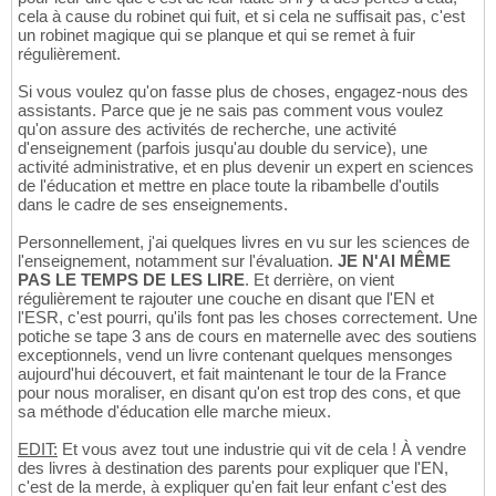
cela à cause du robinet qui fuit, et si cela ne suffisait pas, c'est
un robinet magique qui se planque et qui se remet à fuir
régulièrement.
Si vous voulez qu'on fasse plus de choses, engagez-nous des
assistants. Parce que je ne sais pas comment vous voulez
qu'on assure des activités de recherche, une activité
d'enseignement (parfois jusqu'au double du service), une
activité administrative, et en plus devenir un expert en sciences
de l'éducation et mettre en place toute la ribambelle d'outils
dans le cadre de ses enseignements.
Personnellement, j'ai quelques livres en vu sur les sciences de
l'enseignement, notamment sur l'évaluation.
JE N'AI MÊME
PAS LE TEMPS DE LES LIRE
. Et derrière, on vient
régulièrement te rajouter une couche en disant que l'EN et
l'ESR, c'est pourri, qu'ils font pas les choses correctement. Une
potiche se tape 3 ans de cours en maternelle avec des soutiens
exceptionnels, vend un livre contenant quelques mensonges
aujourd'hui découvert, et fait maintenant le tour de la France
pour nous moraliser, en disant qu'on est trop des cons, et que
sa méthode d'éducation elle marche mieux.
EDIT:
Et vous avez tout une industrie qui vit de cela ! À vendre
des livres à destination des parents pour expliquer que l'EN,
c'est de la merde, à expliquer qu'en fait leur enfant c'est des