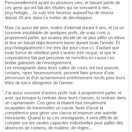
Personnellement ayant eu plusieurs vies, et faisant partie de
ces gens qui ont fait des études qui ne servaient à rien...
psychologie... Je suis très heureux aujourd'hui de réussir
depuis 20 ans dans ce métier de développeur.
Mais j'ai aussi été pion, maitre d'internat durant 6 ans, et j'ai un
souvenir inoubliable de quelques profs, de vrais cons à
proprement parler, qui avaient décidé de ne plus piffer un élève
et leur en faisait objectivement baver durant toute l'année. Et
psychologiquement c'est très dur pour ceux-ci, d'autant que
toute forme de rébellion peut s'avérer très risqué, et que le
corporatisme fait que personne ne remettra en cause ces
brebis galeuses de l'enseignement.
Les enseignants dans leurs salles de cours ont tout pouvoir,
certains, rares heureusement, peuvent faire preuve d'une
perversion et d'un acharnement extrêmement nocifs pour leurs
têtes de turcs désignées de l'année.
J'ai aussi souvenir d'autres profs nuls à proprement parler, et
avec qui lorsque tu rentrais dans leurs classes, tu rentrais dans
un capharnaüm. Ces gens là étaient tout simplement
incapables de transmettre un savoir, faute d'avoir la
compétence pour gérer une classe et imposer une autorité
inexistante. Quand tu as ces enseignants, il sera difficile de
compter sur tes seules capacités individuelles pour pallier des
absences de contenu, de matière, de règles...