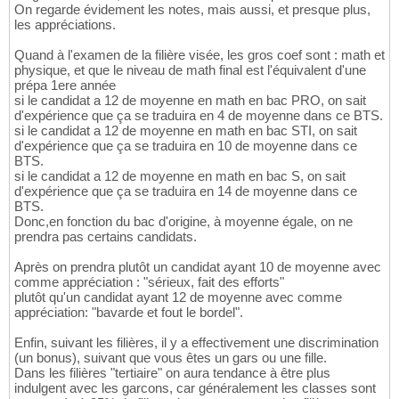
On regarde évidement les notes, mais aussi, et presque plus,
les appréciations.
Quand à l'examen de la filière visée, les gros coef sont : math et
physique, et que le niveau de math final est l'équivalent d'une
prépa 1ere année
si le candidat a 12 de moyenne en math en bac PRO, on sait
d'expérience que ça se traduira en 4 de moyenne dans ce BTS.
si le candidat a 12 de moyenne en math en bac STI, on sait
d'expérience que ça se traduira en 10 de moyenne dans ce
BTS.
si le candidat a 12 de moyenne en math en bac S, on sait
d'expérience que ça se traduira en 14 de moyenne dans ce
BTS.
Donc,en fonction du bac d'origine, à moyenne égale, on ne
prendra pas certains candidats.
Après on prendra plutôt un candidat ayant 10 de moyenne avec
comme appréciation : "sérieux, fait des efforts"
plutôt qu'un candidat ayant 12 de moyenne avec comme
appréciation: "bavarde et fout le bordel".
Enfin, suivant les filières, il y a effectivement une discrimination
(un bonus), suivant que vous êtes un gars ou une fille.
Dans les filières "tertiaire" on aura tendance à être plus
indulgent avec les garcons, car généralement les classes sont