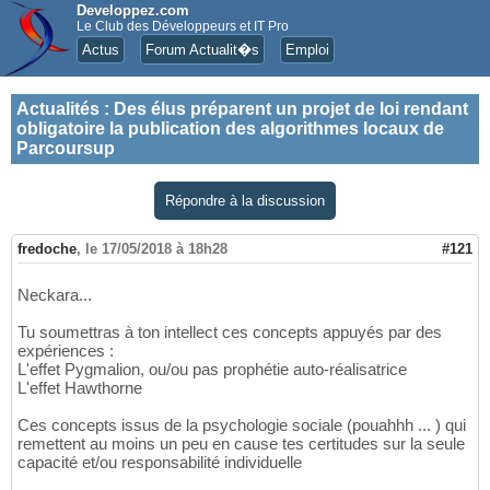
Developpez.com
Le Club des Développeurs et IT Pro
Actus
Forum Actualit�s
Emploi
Actualités
:
Des élus préparent un projet de loi rendant
obligatoire la publication des algorithmes locaux de
Parcoursup
Répondre à la discussion
fredoche
,
le 17/05/2018 à 18h28
#121
Neckara...
Tu soumettras à ton intellect ces concepts appuyés par des
expériences :
L'effet Pygmalion, ou/ou pas prophétie auto-réalisatrice
L'effet Hawthorne
Ces concepts issus de la psychologie sociale (pouahhh ... ) qui
remettent au moins un peu en cause tes certitudes sur la seule
capacité et/ou responsabilité individuelle