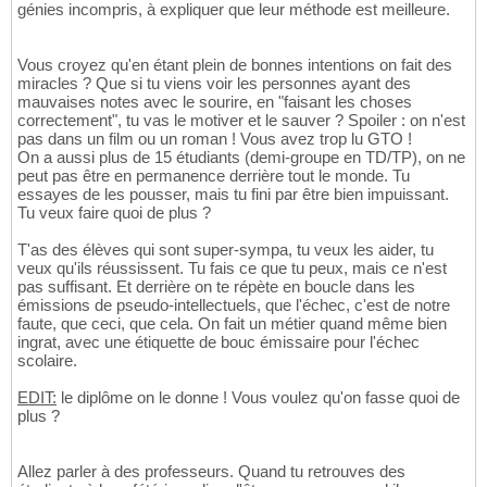
génies incompris, à expliquer que leur méthode est meilleure.
Vous croyez qu'en étant plein de bonnes intentions on fait des
miracles ? Que si tu viens voir les personnes ayant des
mauvaises notes avec le sourire, en "faisant les choses
correctement", tu vas le motiver et le sauver ? Spoiler : on n'est
pas dans un film ou un roman ! Vous avez trop lu GTO !
On a aussi plus de 15 étudiants (demi-groupe en TD/TP), on ne
peut pas être en permanence derrière tout le monde. Tu
essayes de les pousser, mais tu fini par être bien impuissant.
Tu veux faire quoi de plus ?
T'as des élèves qui sont super-sympa, tu veux les aider, tu
veux qu'ils réussissent. Tu fais ce que tu peux, mais ce n'est
pas suffisant. Et derrière on te répète en boucle dans les
émissions de pseudo-intellectuels, que l'échec, c'est de notre
faute, que ceci, que cela. On fait un métier quand même bien
ingrat, avec une étiquette de bouc émissaire pour l'échec
scolaire.
EDIT:
le diplôme on le donne ! Vous voulez qu'on fasse quoi de
plus ?
Allez parler à des professeurs. Quand tu retrouves des