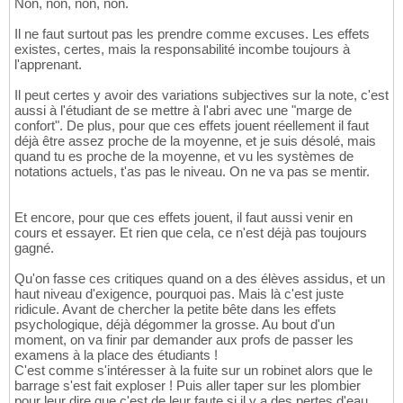
Non, non, non, non.
Il ne faut surtout pas les prendre comme excuses. Les effets
existes, certes, mais la responsabilité incombe toujours à
l'apprenant.
Il peut certes y avoir des variations subjectives sur la note, c'est
aussi à l'étudiant de se mettre à l'abri avec une "marge de
confort". De plus, pour que ces effets jouent réellement il faut
déjà être assez proche de la moyenne, et je suis désolé, mais
quand tu es proche de la moyenne, et vu les systèmes de
notations actuels, t'as pas le niveau. On ne va pas se mentir.
Et encore, pour que ces effets jouent, il faut aussi venir en
cours et essayer. Et rien que cela, ce n'est déjà pas toujours
gagné.
Qu'on fasse ces critiques quand on a des élèves assidus, et un
haut niveau d'exigence, pourquoi pas. Mais là c'est juste
ridicule. Avant de chercher la petite bête dans les effets
psychologique, déjà dégommer la grosse. Au bout d'un
moment, on va finir par demander aux profs de passer les
examens à la place des étudiants !
C'est comme s'intéresser à la fuite sur un robinet alors que le
barrage s'est fait exploser ! Puis aller taper sur les plombier
pour leur dire que c'est de leur faute si il y a des pertes d'eau,