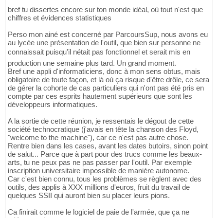
bref tu dissertes encore sur ton monde idéal, où tout n'est que
chiffres et évidences statistiques
Perso mon ainé est concerné par ParcoursSup, nous avons eu
au lycée une présentation de l'outil, que bien sur personne ne
connaissait puisqu'il nétait pas fonctionnel et serait mis en
production une semaine plus tard. Un grand moment.
Bref une appli d'informaticiens, donc à mon sens obtus, mais
obligatoire de toute façon, et là où ça risque d'être drôle, ce sera
de gérer la cohorte de cas particuliers qui n'ont pas été pris en
compte par ces esprits hautement supérieurs que sont les
développeurs informatiques.
A la sortie de cette réunion, je ressentais le dégout de cette
société technocratique (j'avais en tête la chanson des Floyd,
"welcome to the machine"), car ce n'est pas autre chose.
Rentre bien dans les cases, avant les dates butoirs, sinon point
de salut... Parce que à part pour des trucs comme les beaux-
arts, tu ne peux pas ne pas passer par l'outil. Par exemple
inscription universitaire impossible de manière autonome.
Car c'est bien connu, tous les problèmes se règlent avec des
outils, des applis à XXX millions d'euros, fruit du travail de
quelques SSII qui auront bien su placer leurs pions.
Ca finirait comme le logiciel de paie de l'armée, que ça ne