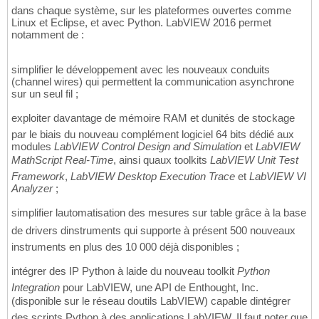
dans chaque système, sur les plateformes ouvertes comme
Linux et Eclipse, et avec Python. LabVIEW 2016 permet
notamment de :
simplifier le développement avec les nouveaux conduits
(channel wires) qui permettent la communication asynchrone
sur un seul fil ;
exploiter davantage de mémoire RAM et dunités de stockage
par le biais du nouveau complément logiciel 64 bits dédié aux
modules
LabVIEW Control Design and Simulation
et
LabVIEW
MathScript Real-Time
, ainsi quaux toolkits
LabVIEW Unit Test
Framework
,
LabVIEW Desktop Execution Trace
et
LabVIEW VI
Analyzer
;
simplifier lautomatisation des mesures sur table grâce à la base
de drivers dinstruments qui supporte à présent 500 nouveaux
instruments en plus des 10 000 déjà disponibles ;
intégrer des IP Python à laide du nouveau toolkit
Python
Integration
pour LabVIEW, une API de Enthought, Inc.
(disponible sur le réseau doutils LabVIEW) capable dintégrer
des scripts Python à des applications LabVIEW. Il faut noter que