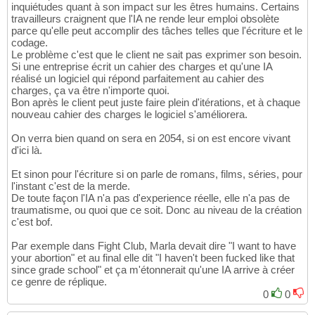
inquiétudes quant à son impact sur les êtres humains. Certains
travailleurs craignent que l'IA ne rende leur emploi obsolète
parce qu'elle peut accomplir des tâches telles que l'écriture et le
codage.
Le problème c'est que le client ne sait pas exprimer son besoin.
Si une entreprise écrit un cahier des charges et qu'une IA
réalisé un logiciel qui répond parfaitement au cahier des
charges, ça va être n'importe quoi.
Bon après le client peut juste faire plein d'itérations, et à chaque
nouveau cahier des charges le logiciel s'améliorera.
On verra bien quand on sera en 2054, si on est encore vivant
d'ici là.
Et sinon pour l'écriture si on parle de romans, films, séries, pour
l'instant c'est de la merde.
De toute façon l'IA n'a pas d'experience réelle, elle n'a pas de
traumatisme, ou quoi que ce soit. Donc au niveau de la création
c'est bof.
Par exemple dans Fight Club, Marla devait dire "I want to have
your abortion" et au final elle dit "I haven't been fucked like that
since grade school" et ça m'étonnerait qu'une IA arrive à créer
ce genre de réplique.
0
0