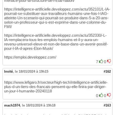
menace-pour-la-structure-de-l-Etat-nation/
https://intelligence-artificielle.developpez.com/actu/352101/L-IA-
pourrait-se-substituer-aux-travailleurs-humains-une-fois-l-IAG-
atteinte-Un-scenario-qui-pourrait-se-produire-dans-5-a-20-ans-
selon-un-professeur-qui-s-est-exprime-dans-une-colonne-du-
FMI/
https://intelligence-artificielle.developpez.com/actu/352330/-L-
IA-remplacera-tous-les-emplois-humains-et-il-y-aura-un-
revenu-universel-eleve-et-non-de-base-dans-un-avenir-positif-
pour-l-IA-d-apres-Elon-Musk/
https://emploi.developpez.com/
7
0
Invité
,
le 18/01/2024 à 19h15
#162
https://www.lefigaro.fr/secteur/high-tech/intelligence-artificielle-
plus-d-un-tiers-des-francais-pensent-qu-elle-finira-par-diriger-
un-jour-l-humanite-20240118
0
0
mach1974
,
le 18/01/2024 à 19h18
#163