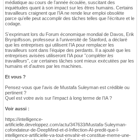
médiatique au cours de l'année écoulée, suscitant des
inquiétudes quant à son impact sur les êtres humains. Certains
travailleurs craignent que l'IA ne rende leur emploi obsolète
parce qu'elle peut accomplir des tâches telles que l'écriture et le
codage.
S'exprimant lors du Forum économique mondial de Davos, Erik
Brynjolfsson, professeur à l'université de Stanford, a déclaré
que les entreprises qui utilisent l'IA pour remplacer les
travailleurs sont dans l'équipe des perdants. Il a ajouté que les
entreprises avisées utiliseront l'IA pour "
compléter les
travailleurs
", car certaines tâches sont mieux exécutées par les
humains et d'autres par les machines.
Et vous ?
Pensez-vous que l'avis de Mustafa Suleyman est crédible ou
pertinent ?
Quel est votre avis sur l'impact à long terme de l'IA ?
Voir aussi :
https://intelligence-
artificielle.developpez.com/actu/347633/Mustafa-Suleyman-
cofondateur-de-DeepMind-et-d-Inflection-AI-predit-que-l-
intelligence-artificielle-va-tout-envahir-et-constitue-meme-une-