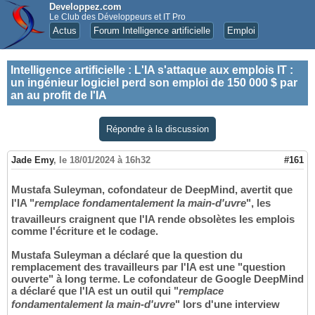
Developpez.com
Le Club des Développeurs et IT Pro
Actus
Forum Intelligence artificielle
Emploi
Intelligence artificielle
:
L'IA s'attaque aux emplois IT :
un ingénieur logiciel perd son emploi de 150 000 $ par
an au profit de l'IA
Répondre à la discussion
Jade Emy
,
le 18/01/2024 à 16h32
#161
Mustafa Suleyman, cofondateur de DeepMind, avertit que
l'IA "
remplace fondamentalement la main-d'uvre
", les
travailleurs craignent que l'IA rende obsolètes les emplois
comme l'écriture et le codage.
Mustafa Suleyman a déclaré que la question du
remplacement des travailleurs par l'IA est une "question
ouverte" à long terme. Le cofondateur de Google DeepMind
a déclaré que l'IA est un outil qui "
remplace
fondamentalement la main-d'uvre
" lors d'une interview