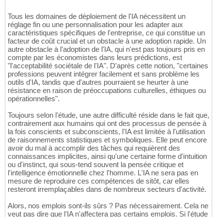
Tous les domaines de déploiement de l'IA nécessitent un
réglage fin ou une personnalisation pour les adapter aux
caractéristiques spécifiques de l'entreprise, ce qui constitue un
facteur de coût crucial et un obstacle à une adoption rapide. Un
autre obstacle à l'adoption de l'IA, qui n'est pas toujours pris en
compte par les économistes dans leurs prédictions, est
"l'acceptabilité sociétale de l'IA". D'après cette notion, "certaines
professions peuvent intégrer facilement et sans problème les
outils d'IA, tandis que d'autres pourraient se heurter à une
résistance en raison de préoccupations culturelles, éthiques ou
opérationnelles".
Toujours selon l'étude, une autre difficulté réside dans le fait que,
contrairement aux humains qui ont des processus de pensée à
la fois conscients et subconscients, l'IA est limitée à l'utilisation
de raisonnements statistiques et symboliques. Elle peut encore
avoir du mal à accomplir des tâches qui requièrent des
connaissances implicites, ainsi qu'une certaine forme d'intuition
ou d'instinct, qui sous-tend souvent la pensée critique et
l'intelligence émotionnelle chez l'homme. L'IA ne sera pas en
mesure de reproduire ces compétences de sitôt, car elles
resteront irremplaçables dans de nombreux secteurs d'activité.
Alors, nos emplois sont-ils sûrs ? Pas nécessairement. Cela ne
veut pas dire que l'IA n'affectera pas certains emplois. Si l'étude