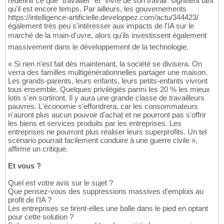
redéfinir ce que "travailler" et "vivre de son travail" signifient tant
qu'il est encore temps. Par ailleurs, les gouvernements
https://intelligence-artificielle.developpez.com/actu/344423/
également très peu s'intéresser aux impacts de l'IA sur le
marché de la main-d'uvre, alors qu'ils investissent également
massivement dans le développement de la technologie.
« Si rien n'est fait dès maintenant, la société se divisera. On
verra des familles multigénérationnelles partager une maison.
Les grands-parents, leurs enfants, leurs petits-enfants vivront
tous ensemble. Quelques privilégiés parmi les 20 % les mieux
lotis s'en sortiront. Il y aura une grande classe de travailleurs
pauvres. L'économie s'effondrera, car les consommateurs
n'auront plus aucun pouvoir d'achat et ne pourront pas s'offrir
les biens et services produits par les entreprises. Les
entreprises ne pourront plus réaliser leurs superprofits. Un tel
scénario pourrait facilement conduire à une guerre civile »,
affirme un critique.
Et vous ?
Quel est votre avis sur le sujet ?
Que pensez-vous des suppressions massives d'emplois au
profit de l'IA ?
Les entreprises se tirent-elles une balle dans le pied en optant
pour cette solution ?