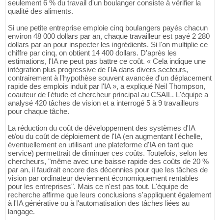
seulement 6 % du travail d'un boulanger consiste à vérifier la
qualité des aliments.
Si une petite entreprise emploie cinq boulangers payés chacun
environ 48 000 dollars par an, chaque travailleur est payé 2 280
dollars par an pour inspecter les ingrédients. Si l'on multiplie ce
chiffre par cinq, on obtient 14 400 dollars. D'après les
estimations, l'IA ne peut pas battre ce coût. « Cela indique une
intégration plus progressive de l'IA dans divers secteurs,
contrairement à l'hypothèse souvent avancée d'un déplacement
rapide des emplois induit par l'IA », a expliqué Neil Thompson,
coauteur de l'étude et chercheur principal au CSAIL. L'équipe a
analysé 420 tâches de vision et a interrogé 5 à 9 travailleurs
pour chaque tâche.
La réduction du coût de développement des systèmes d'IA
et/ou du coût de déploiement de l'IA (en augmentant l'échelle,
éventuellement en utilisant une plateforme d'IA en tant que
service) permettrait de diminuer ces coûts. Toutefois, selon les
chercheurs, "même avec une baisse rapide des coûts de 20 %
par an, il faudrait encore des décennies pour que les tâches de
vision par ordinateur deviennent économiquement rentables
pour les entreprises". Mais ce n'est pas tout. L'équipe de
recherche affirme que leurs conclusions s'appliquent également
à l'IA générative ou à l'automatisation des tâches liées au
langage.