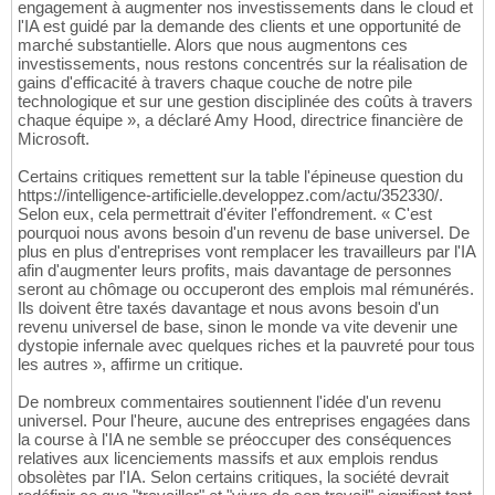
engagement à augmenter nos investissements dans le cloud et
l'IA est guidé par la demande des clients et une opportunité de
marché substantielle. Alors que nous augmentons ces
investissements, nous restons concentrés sur la réalisation de
gains d'efficacité à travers chaque couche de notre pile
technologique et sur une gestion disciplinée des coûts à travers
chaque équipe », a déclaré Amy Hood, directrice financière de
Microsoft.
Certains critiques remettent sur la table l'épineuse question du
https://intelligence-artificielle.developpez.com/actu/352330/.
Selon eux, cela permettrait d'éviter l'effondrement. « C'est
pourquoi nous avons besoin d'un revenu de base universel. De
plus en plus d'entreprises vont remplacer les travailleurs par l'IA
afin d'augmenter leurs profits, mais davantage de personnes
seront au chômage ou occuperont des emplois mal rémunérés.
Ils doivent être taxés davantage et nous avons besoin d'un
revenu universel de base, sinon le monde va vite devenir une
dystopie infernale avec quelques riches et la pauvreté pour tous
les autres », affirme un critique.
De nombreux commentaires soutiennent l'idée d'un revenu
universel. Pour l'heure, aucune des entreprises engagées dans
la course à l'IA ne semble se préoccuper des conséquences
relatives aux licenciements massifs et aux emplois rendus
obsolètes par l'IA. Selon certains critiques, la société devrait