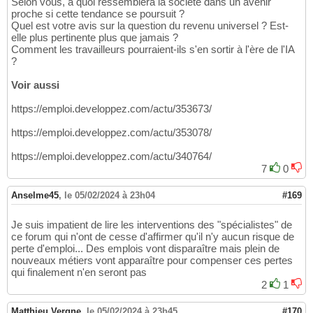
Selon vous, à quoi ressemblera la société dans un avenir
proche si cette tendance se poursuit ?
Quel est votre avis sur la question du revenu universel ? Est-
elle plus pertinente plus que jamais ?
Comment les travailleurs pourraient-ils s'en sortir à l'ère de l'IA
?
Voir aussi
https://emploi.developpez.com/actu/353673/
https://emploi.developpez.com/actu/353078/
https://emploi.developpez.com/actu/340764/
7
0
Anselme45
,
le 05/02/2024 à 23h04
#169
Je suis impatient de lire les interventions des "spécialistes" de
ce forum qui n'ont de cesse d'affirmer qu'il n'y aucun risque de
perte d'emploi... Des emplois vont disparaître mais plein de
nouveaux métiers vont apparaître pour compenser ces pertes
qui finalement n'en seront pas
2
1
Matthieu Vergne
,
le 05/02/2024 à 23h45
#170