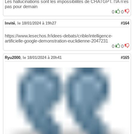
Les hallucinations sont les impossibilités de CHATGPT. l'IA n'es
pas pour demain
0
0
Invité
,
le 18/01/2024 à 19h27
#164
https://www.lesechos.fr/idees-debats/crible/intelligence-
artificielle-google-demonstration-euclidienne-2047231
0
0
Ryu2000
,
le 18/01/2024 à 20h41
#165