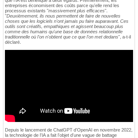
que l'IA est bénéfique à deux égards. Premièrement, les
entreprises économisent des coûts parce qu'elle rend les
processus existants "
massivement plus efficaces
".
"
Deuxièmement, ils nous permettent de faire de nouvelles
choses que les logiciels n'ont jamais pu faire auparavant. Ces
outils sont créatifs, empathiques et agissent beaucoup plus
comme des humains qu'une base de données relationnelle
traditionnelle où l'on n'obtient que ce que l'on met dedans
", a-t-il
déclaré.
Depuis le lancement de ChatGPT d'OpenAI en novembre 2022,
la technologie de l'IA a fait l'objet d'une vague de battage