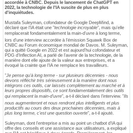
accordée à CNBC. Depuis le lancement de ChatGPT en
2022, la technologie de l'IA suscite de plus en plus
d'inquiétudes.
Mustafa Suleyman, cofondateur de Google DeepMind, a
déclaré que l'IA était une "
technologie incroyable
", mais qu'elle
remplacerait fondamentalement la main-d'uvre à long terme,
lors d'une interview accordée à l'émission Squawk Box de
CNBC au Forum économique mondial de Davos. M. Suleyman,
qui a quitté Google en 2022 et est aujourd'hui cofondateur et
PDG d'Inflection AI, a parlé de l'avenir de la technologie, de la
manière dont elle ajoute de la valeur aux entreprises, et a
évoqué la crainte que l'IA ne remplace les travailleurs.
"
Je pense qu'à long terme - sur plusieurs décennies - nous
devons réfléchir très sérieusement à la manière dont nous
intégrons ces outils, car laissés complètement au marché et à
leurs propres dispositifs, ce sont fondamentalement des outils
qui remplacent la main-d'uvre
", a-t-il déclaré dans l'interview. "
Ils
nous augmenteront et nous rendront plus intelligents et plus
productifs au cours des deux prochaines décennies, mais à
plus long terme, c'est une question ouverte
", a-t-il ajouté.
Suleyman, dont l'entreprise a mis au point un chatbot d'IA qui
offre des conseils et une assistance aux utilisateurs, a expliqué