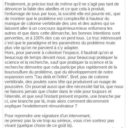
Finalement, je précise tout de même qu'il ne s'agit pas tant de
dénoncer la fable des abeilles et ce que cela à produit,
l'enfumage de tous par tous, la société elle est pourrie etc, que
de montrer que le problème est complexifié à hauteur du
manque de colonne vertébrale des uns et des autres qui se
laissent aller à un concours àquimieuxmieux enfumera les
autres et que dans cette démarche, les bonnes intentions sont
perverties, et à 100% des cas on perd tous. Le truc intéressant
c'est que le paradigme et les paramètres du problème mute
plus vite qu'on ne parvient à s'y adapter.
Hors, pour parvenir à coloniser l'espace, il faudrait qu'on ai
beaucoup de temps devant nous, pour beaucoup pratiquer la
science et la recherche, sauf que pratiquer la science et la
recherche démontre que cela participe plus rapidement de la
boursouflure du problème, que du développement de notre
expansion vers "l'au delà et l'infini". Bref, pas de colonne
vertébrale, des poulets sans tête qui produisent un nuage de
poussière. On pourrait aussi que dire nécessité fait loi, que nous
ne faisons jamais que chuter dans le vide pour toujours et
l'éternité, et que seul l'instant présent importe, une branche par
ci, une branche par là, mais alors comment décemment
expliquer l'endettement rémunérateur ?
Pour reprendre une signature d'un intervenant,
ne prenez pas la vie trop au sérieux, vous n'en sortirez pas
vivant (quelque chose de ce goût là).