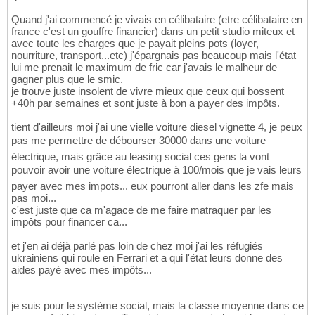
Quand j'ai commencé je vivais en célibataire (etre célibataire en
france c'est un gouffre financier) dans un petit studio miteux et
avec toute les charges que je payait pleins pots (loyer,
nourriture, transport...etc) j'épargnais pas beaucoup mais l'état
lui me prenait le maximum de fric car j'avais le malheur de
gagner plus que le smic.
je trouve juste insolent de vivre mieux que ceux qui bossent
+40h par semaines et sont juste à bon a payer des impôts.
tient d'ailleurs moi j'ai une vielle voiture diesel vignette 4, je peux
pas me permettre de débourser 30000 dans une voiture
électrique, mais grâce au leasing social ces gens la vont
pouvoir avoir une voiture électrique à 100/mois que je vais leurs
payer avec mes impots... eux pourront aller dans les zfe mais
pas moi...
c'est juste que ca m'agace de me faire matraquer par les
impôts pour financer ca...
et j'en ai déjà parlé pas loin de chez moi j'ai les réfugiés
ukrainiens qui roule en Ferrari et a qui l'état leurs donne des
aides payé avec mes impôts...
je suis pour le système social, mais la classe moyenne dans ce