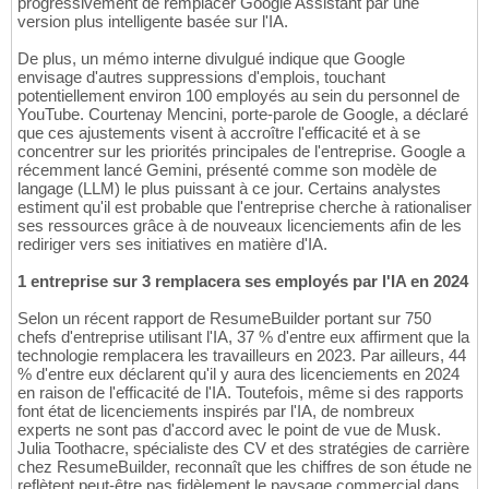
progressivement de remplacer Google Assistant par une
version plus intelligente basée sur l'IA.
De plus, un mémo interne divulgué indique que Google
envisage d'autres suppressions d'emplois, touchant
potentiellement environ 100 employés au sein du personnel de
YouTube. Courtenay Mencini, porte-parole de Google, a déclaré
que ces ajustements visent à accroître l'efficacité et à se
concentrer sur les priorités principales de l'entreprise. Google a
récemment lancé Gemini, présenté comme son modèle de
langage (LLM) le plus puissant à ce jour. Certains analystes
estiment qu'il est probable que l'entreprise cherche à rationaliser
ses ressources grâce à de nouveaux licenciements afin de les
rediriger vers ses initiatives en matière d'IA.
1 entreprise sur 3 remplacera ses employés par l'IA en 2024
Selon un récent rapport de ResumeBuilder portant sur 750
chefs d'entreprise utilisant l'IA, 37 % d'entre eux affirment que la
technologie remplacera les travailleurs en 2023. Par ailleurs, 44
% d'entre eux déclarent qu'il y aura des licenciements en 2024
en raison de l'efficacité de l'IA. Toutefois, même si des rapports
font état de licenciements inspirés par l'IA, de nombreux
experts ne sont pas d'accord avec le point de vue de Musk.
Julia Toothacre, spécialiste des CV et des stratégies de carrière
chez ResumeBuilder, reconnaît que les chiffres de son étude ne
reflètent peut-être pas fidèlement le paysage commercial dans