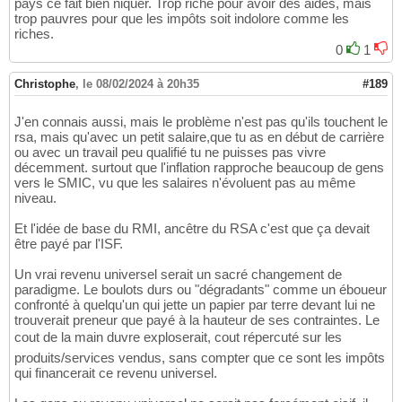
pays ce fait bien niquer. Trop riche pour avoir des aides, mais
trop pauvres pour que les impôts soit indolore comme les
riches.
0
1
Christophe
,
le 08/02/2024 à 20h35
#189
J'en connais aussi, mais le problème n'est pas qu'ils touchent le
rsa, mais qu'avec un petit salaire,que tu as en début de carrière
ou avec un travail peu qualifié tu ne puisses pas vivre
décemment. surtout que l'inflation rapproche beaucoup de gens
vers le SMIC, vu que les salaires n'évoluent pas au même
niveau.
Et l'idée de base du RMI, ancêtre du RSA c'est que ça devait
être payé par l'ISF.
Un vrai revenu universel serait un sacré changement de
paradigme. Le boulots durs ou "dégradants" comme un éboueur
confronté à quelqu'un qui jette un papier par terre devant lui ne
trouverait preneur que payé à la hauteur de ses contraintes. Le
cout de la main duvre exploserait, cout répercuté sur les
produits/services vendus, sans compter que ce sont les impôts
qui financerait ce revenu universel.