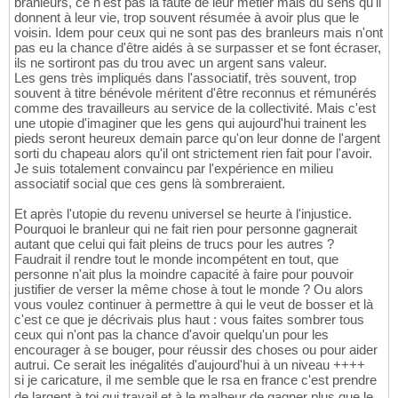
branleurs, ce n'est pas la faute de leur métier mais du sens qu'il
donnent à leur vie, trop souvent résumée à avoir plus que le
voisin. Idem pour ceux qui ne sont pas des branleurs mais n'ont
pas eu la chance d'être aidés à se surpasser et se font écraser,
ils ne sortiront pas du trou avec un argent sans valeur.
Les gens très impliqués dans l'associatif, très souvent, trop
souvent à titre bénévole méritent d'être reconnus et rémunérés
comme des travailleurs au service de la collectivité. Mais c'est
une utopie d'imaginer que les gens qui aujourd'hui trainent les
pieds seront heureux demain parce qu'on leur donne de l'argent
sorti du chapeau alors qu'il ont strictement rien fait pour l'avoir.
Je suis totalement convaincu par l'expérience en milieu
associatif social que ces gens là sombreraient.
Et après l'utopie du revenu universel se heurte à l'injustice.
Pourquoi le branleur qui ne fait rien pour personne gagnerait
autant que celui qui fait pleins de trucs pour les autres ?
Faudrait il rendre tout le monde incompétent en tout, que
personne n'ait plus la moindre capacité à faire pour pouvoir
justifier de verser la même chose à tout le monde ? Ou alors
vous voulez continuer à permettre à qui le veut de bosser et là
c'est ce que je décrivais plus haut : vous faites sombrer tous
ceux qui n'ont pas la chance d'avoir quelqu'un pour les
encourager à se bouger, pour réussir des choses ou pour aider
autrui. Ce serait les inégalités d'aujourd'hui à un niveau ++++
si je caricature, il me semble que le rsa en france c'est prendre
de largent à toi qui travail et à le malheur de gagner plus que le