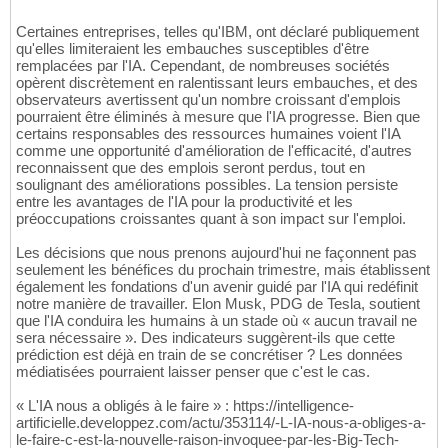
Certaines entreprises, telles qu'IBM, ont déclaré publiquement
qu'elles limiteraient les embauches susceptibles d'être
remplacées par l'IA. Cependant, de nombreuses sociétés
opèrent discrètement en ralentissant leurs embauches, et des
observateurs avertissent qu'un nombre croissant d'emplois
pourraient être éliminés à mesure que l'IA progresse. Bien que
certains responsables des ressources humaines voient l'IA
comme une opportunité d'amélioration de l'efficacité, d'autres
reconnaissent que des emplois seront perdus, tout en
soulignant des améliorations possibles. La tension persiste
entre les avantages de l'IA pour la productivité et les
préoccupations croissantes quant à son impact sur l'emploi.
Les décisions que nous prenons aujourd'hui ne façonnent pas
seulement les bénéfices du prochain trimestre, mais établissent
également les fondations d'un avenir guidé par l'IA qui redéfinit
notre manière de travailler. Elon Musk, PDG de Tesla, soutient
que l'IA conduira les humains à un stade où « aucun travail ne
sera nécessaire ». Des indicateurs suggèrent-ils que cette
prédiction est déjà en train de se concrétiser ? Les données
médiatisées pourraient laisser penser que c'est le cas.
« L'IA nous a obligés à le faire » : https://intelligence-
artificielle.developpez.com/actu/353114/-L-IA-nous-a-obliges-a-
le-faire-c-est-la-nouvelle-raison-invoquee-par-les-Big-Tech-