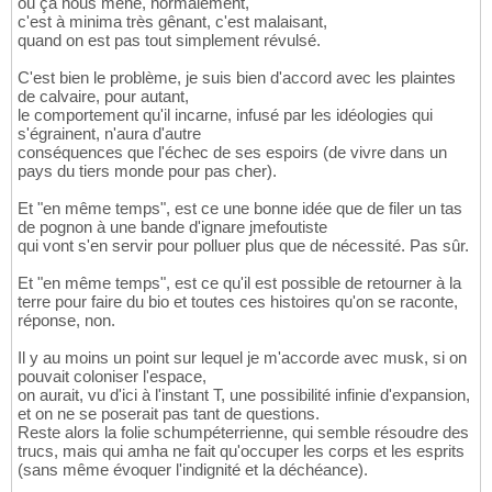
où ça nous mène, normalement,
c'est à minima très gênant, c'est malaisant,
quand on est pas tout simplement révulsé.
C'est bien le problème, je suis bien d'accord avec les plaintes
de calvaire, pour autant,
le comportement qu'il incarne, infusé par les idéologies qui
s'égrainent, n'aura d'autre
conséquences que l'échec de ses espoirs (de vivre dans un
pays du tiers monde pour pas cher).
Et "en même temps", est ce une bonne idée que de filer un tas
de pognon à une bande d'ignare jmefoutiste
qui vont s'en servir pour polluer plus que de nécessité. Pas sûr.
Et "en même temps", est ce qu'il est possible de retourner à la
terre pour faire du bio et toutes ces histoires qu'on se raconte,
réponse, non.
Il y au moins un point sur lequel je m'accorde avec musk, si on
pouvait coloniser l'espace,
on aurait, vu d'ici à l'instant T, une possibilité infinie d'expansion,
et on ne se poserait pas tant de questions.
Reste alors la folie schumpéterrienne, qui semble résoudre des
trucs, mais qui amha ne fait qu'occuper les corps et les esprits
(sans même évoquer l'indignité et la déchéance).