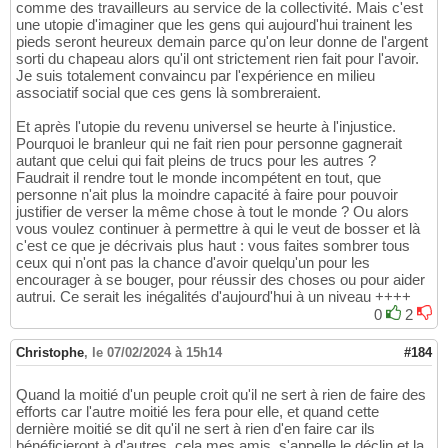
comme des travailleurs au service de la collectivité. Mais c'est
une utopie d'imaginer que les gens qui aujourd'hui trainent les
pieds seront heureux demain parce qu'on leur donne de l'argent
sorti du chapeau alors qu'il ont strictement rien fait pour l'avoir.
Je suis totalement convaincu par l'expérience en milieu
associatif social que ces gens là sombreraient.
Et après l'utopie du revenu universel se heurte à l'injustice.
Pourquoi le branleur qui ne fait rien pour personne gagnerait
autant que celui qui fait pleins de trucs pour les autres ?
Faudrait il rendre tout le monde incompétent en tout, que
personne n'ait plus la moindre capacité à faire pour pouvoir
justifier de verser la même chose à tout le monde ? Ou alors
vous voulez continuer à permettre à qui le veut de bosser et là
c'est ce que je décrivais plus haut : vous faites sombrer tous
ceux qui n'ont pas la chance d'avoir quelqu'un pour les
encourager à se bouger, pour réussir des choses ou pour aider
autrui. Ce serait les inégalités d'aujourd'hui à un niveau ++++
0
2
Christophe
,
le 07/02/2024 à 15h14
#184
Quand la moitié d'un peuple croit qu'il ne sert à rien de faire des
efforts car l'autre moitié les fera pour elle, et quand cette
dernière moitié se dit qu'il ne sert à rien d'en faire car ils
bénéficieront à d'autres, cela mes amis, s'appelle le déclin et la