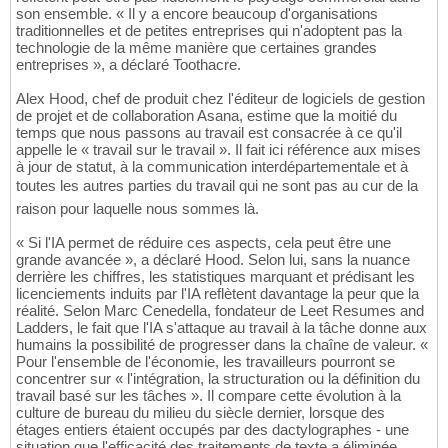
son ensemble. « Il y a encore beaucoup d'organisations
traditionnelles et de petites entreprises qui n'adoptent pas la
technologie de la même manière que certaines grandes
entreprises », a déclaré Toothacre.
Alex Hood, chef de produit chez l'éditeur de logiciels de gestion
de projet et de collaboration Asana, estime que la moitié du
temps que nous passons au travail est consacrée à ce qu'il
appelle le « travail sur le travail ». Il fait ici référence aux mises
à jour de statut, à la communication interdépartementale et à
toutes les autres parties du travail qui ne sont pas au cur de la
raison pour laquelle nous sommes là.
« Si l'IA permet de réduire ces aspects, cela peut être une
grande avancée », a déclaré Hood. Selon lui, sans la nuance
derrière les chiffres, les statistiques marquant et prédisant les
licenciements induits par l'IA reflètent davantage la peur que la
réalité. Selon Marc Cenedella, fondateur de Leet Resumes and
Ladders, le fait que l'IA s'attaque au travail à la tâche donne aux
humains la possibilité de progresser dans la chaîne de valeur. «
Pour l'ensemble de l'économie, les travailleurs pourront se
concentrer sur « l'intégration, la structuration ou la définition du
travail basé sur les tâches ». Il compare cette évolution à la
culture de bureau du milieu du siècle dernier, lorsque des
étages entiers étaient occupés par des dactylographes - une
situation que l'efficacité des traitements de texte a éliminée.