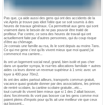
Pas que, ça aide aussi des gens qui ont des accidents de la
vie.Après je trouve pas idiot l'idée que se soit soumis à des
heures de travaux généraux. Ca permettrait aux gens qui sont
vraiment dans le besoin de ne pas pouvoir être traité de
profiteur. Par contre, ce sera des heures de travail qui ont
actuellement faite par d'autres personnes, qui du coup risque
d'être au chômage.
Je connais une famille au rsa, ils le sont depuis au moins 7ans.
Ce qui me gene c'est qu'ils vivent mieux que moi quand j'ai
commencé ma carriere...
ils ont un logement social neuf, grand, bien isolé et pas cher
dans un quartier sympa, le rsa+les allocations familiale + autres
aides ca leurs donne un revenue supérieur à 1 smic avec un
loyer à 400 pour 70m2.
ils ont des aides partout ailleurs, transports commun gratuit,
vacance quasi gratuite donner par des associations, les primes
de rentré scolaire, la cantine scolaire gratuite...etc...
tout cumulé ils vivent bien mieux que si 1 des 2 allait bosser,
donc forcéments ils vont pas bosser car les gens comme moi
paient pleins d'impots pour qu'ils ait une meilleur vie que ceux
qui bossent...