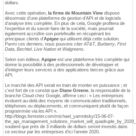
dollars.
Avec cette opération,
la firme de Mountain View
dispose
désormais d'une plateforme de gestion d'API et de logiciels
d'analyse très complète. En plus de cela, Google profitera de
l'expertise et du savoir-faire de la société, mais pourrait
également accroître son portefeuille en récupérant les
principaux clients d'
Apigee
qui utilisent déjà cette solution.
Parmi ces derniers, nous pouvons citer
AT&T
,
Burberry
,
First
Data
,
Bechtel
,
Live Nation
et
Walgreens
.
Selon son éditeur,
Apigee
est une plateforme très complète qui
donne la possibilité à des professionnels de développer et
d'intégrer leurs services à des applications tierces grâce aux
API.
Le marché des API serait en train de monter en puissance ; et
c'est fort de ce constat que
Diane Greene
, la responsable de la
branche Cloud chez Google, affirme ceci : « Les entreprises
évoluent au-delà des moyens de communication traditionnels,
téléphones ou déplacements, et communiquent plutôt de façon
programmée via les API ».
http://blogs.forrester.com/michael_yamnitsky/15-06-07-
the_api_management_solutions_market_will_quadruple_by_2020_
soutient que près de 3 milliards de dollars seront investis dans
ce secteur par les entreprises d'ici l'année 2020.