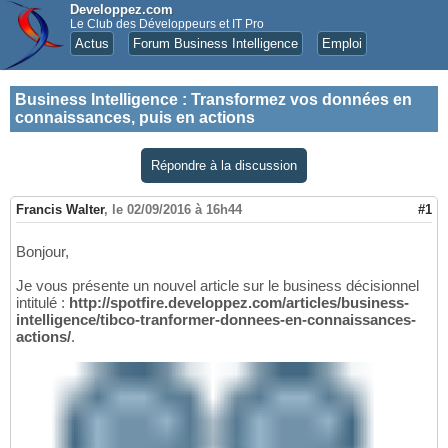
Developpez.com
Le Club des Développeurs et IT Pro
Actus
Forum Business Intelligence
Emploi
Business Intelligence
:
Transformez vos données en
connaissances, puis en actions
Répondre à la discussion
Francis Walter
,
le 02/09/2016 à 16h44
#1
Bonjour,
Je vous présente un nouvel article sur le business décisionnel
intitulé :
http://spotfire.developpez.com/articles/business-
intelligence/tibco-tranformer-donnees-en-connaissances-
actions/
.