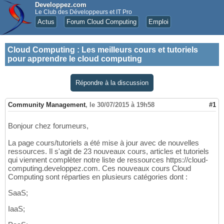
Developpez.com
Le Club des Développeurs et IT Pro
Actus
Forum Cloud Computing
Emploi
Cloud Computing
:
Les meilleurs cours et tutoriels
pour apprendre le cloud computing
Répondre à la discussion
Community Management
,
le 30/07/2015 à 19h58
#1
Bonjour chez forumeurs,
La page cours/tutoriels a été mise à jour avec de nouvelles
ressources. Il s'agit de 23 nouveaux cours, articles et tutoriels
qui viennent complèter notre liste de ressources https://cloud-
computing.developpez.com. Ces nouveaux cours Cloud
Computing sont réparties en plusieurs catégories dont :
SaaS;
IaaS;