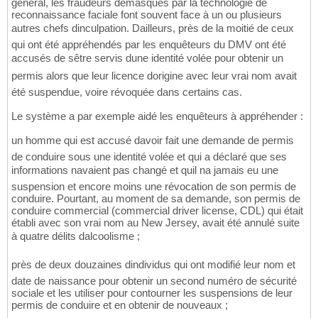
général, les fraudeurs démasqués par la technologie de
reconnaissance faciale font souvent face à un ou plusieurs
autres chefs dinculpation. Dailleurs, près de la moitié de ceux
qui ont été appréhendés par les enquêteurs du DMV ont été
accusés de sêtre servis dune identité volée pour obtenir un
permis alors que leur licence dorigine avec leur vrai nom avait
été suspendue, voire révoquée dans certains cas.
Le système a par exemple aidé les enquêteurs à appréhender :
un homme qui est accusé davoir fait une demande de permis
de conduire sous une identité volée et qui a déclaré que ses
informations navaient pas changé et quil na jamais eu une
suspension et encore moins une révocation de son permis de
conduire. Pourtant, au moment de sa demande, son permis de
conduire commercial (commercial driver license, CDL) qui était
établi avec son vrai nom au New Jersey, avait été annulé suite
à quatre délits dalcoolisme ;
près de deux douzaines dindividus qui ont modifié leur nom et
date de naissance pour obtenir un second numéro de sécurité
sociale et les utiliser pour contourner les suspensions de leur
permis de conduire et en obtenir de nouveaux ;