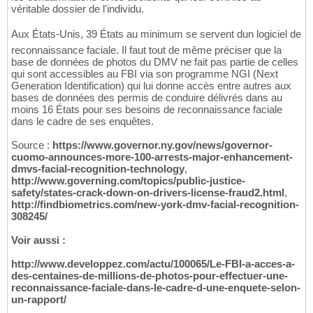
véritable dossier de l'individu.
Aux États-Unis, 39 États au minimum se servent dun logiciel de
reconnaissance faciale. Il faut tout de même préciser que la
base de données de photos du DMV ne fait pas partie de celles
qui sont accessibles au FBI via son programme NGI (Next
Generation Identification) qui lui donne accès entre autres aux
bases de données des permis de conduire délivrés dans au
moins 16 États pour ses besoins de reconnaissance faciale
dans le cadre de ses enquêtes.
Source :
https://www.governor.ny.gov/news/governor-
cuomo-announces-more-100-arrests-major-enhancement-
dmvs-facial-recognition-technology
,
http://www.governing.com/topics/public-justice-
safety/states-crack-down-on-drivers-license-fraud2.html
,
http://findbiometrics.com/new-york-dmv-facial-recognition-
308245/
Voir aussi :
http://www.developpez.com/actu/100065/Le-FBI-a-acces-a-
des-centaines-de-millions-de-photos-pour-effectuer-une-
reconnaissance-faciale-dans-le-cadre-d-une-enquete-selon-
un-rapport/