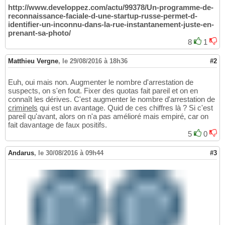
http://www.developpez.com/actu/99378/Un-programme-de-
reconnaissance-faciale-d-une-startup-russe-permet-d-
identifier-un-inconnu-dans-la-rue-instantanement-juste-en-
prenant-sa-photo/
8
1
Matthieu Vergne
,
le 29/08/2016 à 18h36
#2
Euh, oui mais non. Augmenter le nombre d'arrestation de
suspects, on s'en fout. Fixer des quotas fait pareil et on en
connaît les dérives. C'est augmenter le nombre d'arrestation de
criminels
qui est un avantage. Quid de ces chiffres là ? Si c'est
pareil qu'avant, alors on n'a pas amélioré mais empiré, car on
fait davantage de faux positifs.
5
0
Andarus
,
le 30/08/2016 à 09h44
#3