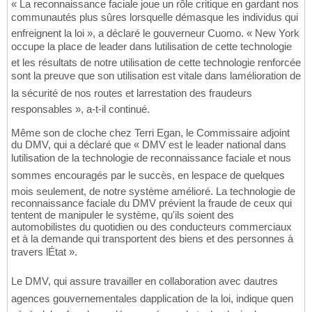
« La reconnaissance faciale joue un rôle critique en gardant nos
communautés plus sûres lorsquelle démasque les individus qui
enfreignent la loi », a déclaré le gouverneur Cuomo. « New York
occupe la place de leader dans lutilisation de cette technologie
et les résultats de notre utilisation de cette technologie renforcée
sont la preuve que son utilisation est vitale dans lamélioration de
la sécurité de nos routes et larrestation des fraudeurs
responsables », a-t-il continué.
Même son de cloche chez Terri Egan, le Commissaire adjoint
du DMV, qui a déclaré que « DMV est le leader national dans
lutilisation de la technologie de reconnaissance faciale et nous
sommes encouragés par le succès, en lespace de quelques
mois seulement, de notre système amélioré. La technologie de
reconnaissance faciale du DMV prévient la fraude de ceux qui
tentent de manipuler le système, qu'ils soient des
automobilistes du quotidien ou des conducteurs commerciaux
et à la demande qui transportent des biens et des personnes à
travers lÉtat ».
Le DMV, qui assure travailler en collaboration avec dautres
agences gouvernementales dapplication de la loi, indique quen