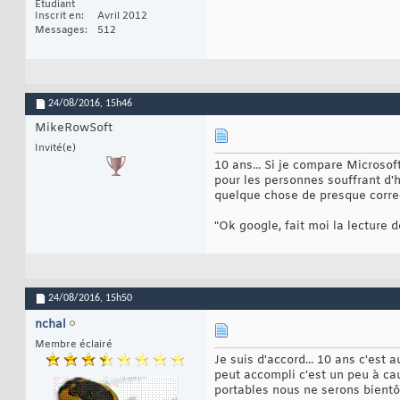
Étudiant
Inscrit en
Avril 2012
Messages
512
24/08/2016,
15h46
MikeRowSoft
Invité(e)
10 ans... Si je compare Microso
pour les personnes souffrant d'
quelque chose de presque correc
"Ok google, fait moi la lecture 
24/08/2016,
15h50
nchal
Membre éclairé
Je suis d'accord... 10 ans c'est 
peut accompli c'est un peu à cau
portables nous ne serons bientôt 