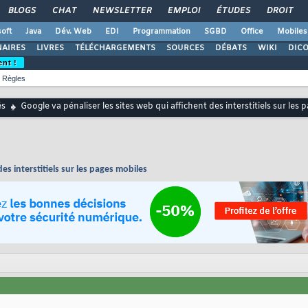
BLOGS
CHAT
NEWSLETTER
EMPLOI
ÉTUDES
DROIT
oft
Java
Dév. Web
EDI
Programmation
SGBD
Office
Mobiles
AIRES
LIVRES
TÉLÉCHARGEMENTS
SOURCES
DÉBATS
WIKI
DIC
ent !
Règles
és
Google va pénaliser les sites web qui affichent des interstitiels sur les
es interstitiels sur les pages mobiles