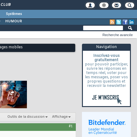
CLUB
Systèmes
O
HUMOUR
Recherche avancée
Navigation
 pages mobiles
Inscrivez-vous
gratuitement
pour pouvoir participer,
suivre les réponses en
temps réel, voter pour
les messages, poser vos
propres questions et
recevoir la newsletter
Outils de la discussion
Affichage
#1