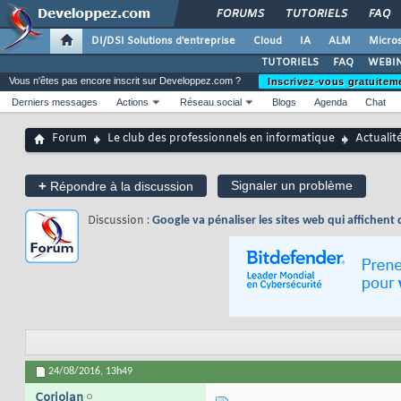
FORUMS
TUTORIELS
FAQ
DI/DSI Solutions d'entreprise
Cloud
IA
ALM
Micros
TUTORIELS
FAQ
WEBIN
Vous n'êtes pas encore inscrit sur Developpez.com ?
Inscrivez-vous gratuitem
Derniers messages
Actions
Réseau social
Blogs
Agenda
Chat
Forum
Le club des professionnels en informatique
Actualit
+
Signaler un problème
Répondre à la discussion
Discussion :
Google va pénaliser les sites web qui affichent d
24/08/2016,
13h49
Coriolan