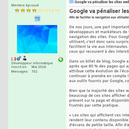
Google va pénaliser les sites web
Membre éprouvé
Google va pénaliser les
Afin de faciliter la navigation aux utilisate
De nos jours, une part importan
développeurs et markéteurs de t
navigation des sites. Pour Google
utilisent, c’est donc sans surpr
facilitent la vie aux internaute
ceux qui recourent à des intersti
Dans un billet de blog, Google a 
Développeur informatique
après que 85 % des pages qui ap
Inscrit en
Mai 2016
attribue cette évolution de l’éc
Messages
702
continuer à prendre en compte l
aux outils fournis par Google, co
Bien que la majorité des sites 
beaucoup de ces sites afficher de
présent sur la page et disponibl
frustrés par cette pratique.
« Les sites qui affichent ces int
rendent leur contenu disponible 
d’écrans de petite taille. Afin d