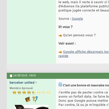
le web, mais il reste à savoir s
d'Adsense (la plateforme publici
pratique jugée correcte et bea
Source :
Google
Et vous ?
Qu'en pensez-vous ?
Voir aussi :
Google affiche désormais les
rapide
24/08/2016,
14h35
berceker united
C'est une bonne et mauvaise no
Membre éprouvé
J'arrête pas de pester contre ce
avons un forfait data. Se faire 
Donc que Google puisse mettre 
Par contre, là ou je m'inquiète c