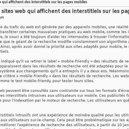
 qui affichent des interstitiels sur les pages mobiles
 sites web qui affichent des interstitiels sur les p
urs
te du trafic du web est générée par des appareils mobiles, une réali
ransférer certaines mauvaises pratiques au web mobile, comme les int
, le souci a été toujours d’aider les internautes à trouver l’information
ise que le géant de la recherche modifie constamment son algorithme a
s. Ainsi, après avoir donné la priorité aux sites adaptés pour mobile, 
tiels.
indiqué qu’il va retirer le label « mobile-friendly » des résultats de r
paraissent dans les résultats de recherche ont été adaptées pour le
osystème aux changements qu’il a entrepris il y a deux ans. Néanmoins,
e critère « mobile-friendly » dans les résultats de recherche. Les we
mme le test mobile-friendy, pour tester leurs sites.
web peuvent être consultés sans contrainte sur tous les formats d’écr
s interstitiels intrusives aux utilisateurs sur mobile. Ces publicités 
e pour l’indexation par le moteur de recherche. Les utilisateurs en qu
erstitiels intrusifs ont une expérience de moindre qualité pour les uti
aux utilisateurs sur-le-champ. Cela peut être problématique sur les a
’améliorer l’expérience de recherche des utilisateurs, à partir du 10 jan