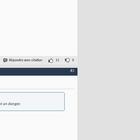
Répondre avec citation
11
0
#3
st un danger.