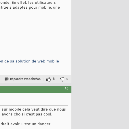
nde. En effet, les utilisateurs
stitiels adaptés pour mobile, une
ion de sa solution de web mobile
Répondre avec citation
8
0
#2
s sur mobile cela veut dire que nous
 avons choisi c'est pas cool.
drait avoir. C'est un danger.