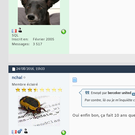
SQL
Inscrit en
Février 2005
Messages
3 517
24/08/2016,
15h33
nchal
Membre éclairé
Envoyé par
berceker united
Par contre, là ou je m'inquiète 
Oui enfin bon, ça fait 10 ans que