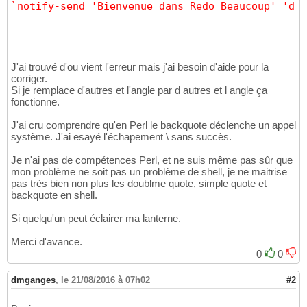
`notify-send 'Bienvenue dans Redo Beaucoup' 'd'a
J'ai trouvé d'ou vient l'erreur mais j'ai besoin d'aide pour la
corriger.
Si je remplace d'autres et l'angle par d autres et l angle ça
fonctionne.
J'ai cru comprendre qu'en Perl le backquote déclenche un appel
système. J'ai esayé l'échapement \ sans succès.
Je n'ai pas de compétences Perl, et ne suis même pas sûr que
mon problème ne soit pas un problème de shell, je ne maitrise
pas très bien non plus les doublme quote, simple quote et
backquote en shell.
Si quelqu'un peut éclairer ma lanterne.
Merci d'avance.
0
0
dmganges
,
le 21/08/2016 à 07h02
#2