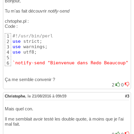
Bonjour,
Tu m'as fait découvrir
notify-send
chrtophe.pl :
Code :
#!/usr/bin/perl
1
use
2
use
3
use
 utf8;

4
5
`notify-send "Bienvenue dans Redo Beaucoup" "
6
Ça me semble convenir ?
2
0
Christophe
,
le 21/08/2016 à 09h59
#3
Mais quel con.
Il me semblait avoir testé les double quote, à moins que je l'ai
mal fait.