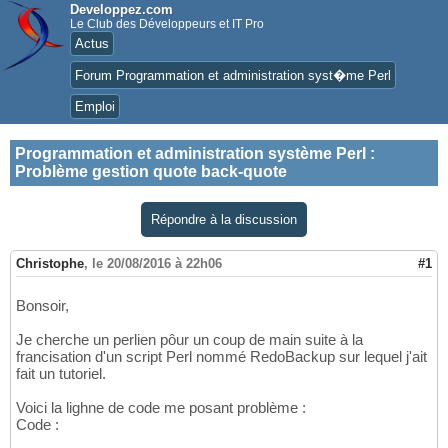
Developpez.com
Le Club des Développeurs et IT Pro
Actus
Forum Programmation et administration syst�me Perl
Emploi
Programmation et administration système Perl
:
Problème gestion quote back-quote
Répondre à la discussion
Christophe
,
le 20/08/2016 à 22h06
#1
Bonsoir,
Je cherche un perlien pôur un coup de main suite à la
francisation d'un script Perl nommé RedoBackup sur lequel j'ait
fait un tutoriel.
Voici la lighne de code me posant problème :
Code :