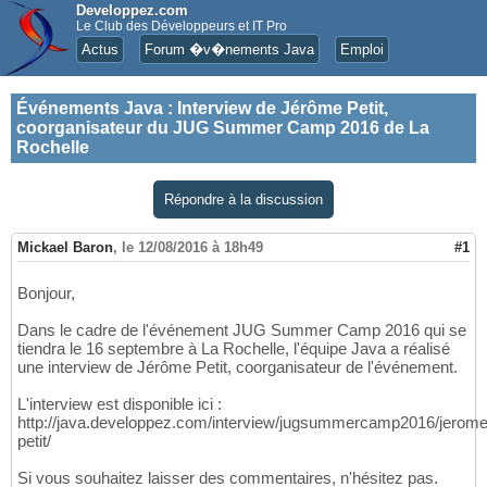
Developpez.com
Le Club des Développeurs et IT Pro
Actus
Forum �v�nements Java
Emploi
Événements Java
:
Interview de Jérôme Petit,
coorganisateur du JUG Summer Camp 2016 de La
Rochelle
Répondre à la discussion
Mickael Baron
,
le 12/08/2016 à 18h49
#1
Bonjour,
Dans le cadre de l'événement JUG Summer Camp 2016 qui se
tiendra le 16 septembre à La Rochelle, l'équipe Java a réalisé
une interview de Jérôme Petit, coorganisateur de l'événement.
L'interview est disponible ici :
http://java.developpez.com/interview/jugsummercamp2016/jerome
petit/
Si vous souhaitez laisser des commentaires, n'hésitez pas.