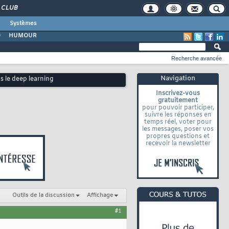
CLUB
Systèmes
O
HUMOUR
Recherche avancée
Navigation
ns le deep learning
Inscrivez-vous
gratuitement
pour pouvoir participer,
suivre les réponses en
temps réel, voter pour
les messages, poser vos
propres questions et
recevoir la newsletter
Outils de la discussion
Affichage
#1