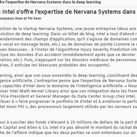
s'offre l'expertise de Nervana Systems dans le deep learning
e : Intel s'offre l'expertise de Nervana Systems dans
rocesseurs Xeon et Phi Xeon
uisition de la startup Nervana Systems, une jeune entreprise (deux an
olution de deep learning. Dans un billet de blog, Intel a tout d’abord 
dépendamment des champs d’application, qu’il s’agisse de domaines 
e vocal en message texte, etc.) ou de domaines de pointe (comme la m
ues blessures - à l’instar de l’algorithme Injury Severity Prediction 
lyse les données d’un accident immédiatement après que ce dernier s’e
tion, etc.). Puis, s’appuyant sur les dossiers médicaux de personnes
aires, il anticipe les blessures probables des occupants).
earning, ainsi que son sous-ensemble le deep learning, constituent d
igence artificielle. L’entreprise pense que l’expertise de Nervana Sys
 capacités d’Intel dans le domaine de l’intelligence artificielle. « No
iser Intel Math Kernel Library ainsi que son intégration dans les fra
 Vice President et General Manager du Data Center Group chez Intel. E
ribuer à « faire progresser le portfolio IA d'Intel et à améliorer la p
tel Xeon Phi », des processeurs largement utilisés par les serveurs s
si à susciter des fonds s’élevant à 25 millions de dollars de la part d
ux Capital and Allen & Co. Intel n’a pas dévoilé le montant du rachat 
 de l’affaire indique que les deux parties se sont entendues sur un 