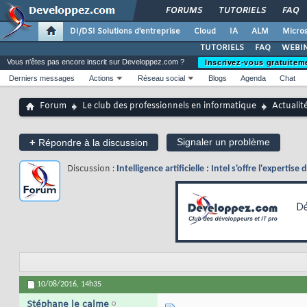
FORUMS
TUTORIELS
FAQ
DI/DSI Solutions d'entreprise
Cloud
IA
ALM
Micros
TUTORIELS
FAQ
WEBIN
Vous n'êtes pas encore inscrit sur Developpez.com ?
Inscrivez-vous gratuitem
Derniers messages
Actions
Réseau social
Blogs
Agenda
Chat
Forum
Le club des professionnels en informatique
Actualit
+
Signaler un problème
Répondre à la discussion
Discussion :
Intelligence artificielle : Intel s'offre l'expert
10/08/2016,
14h35
Stéphane le calme