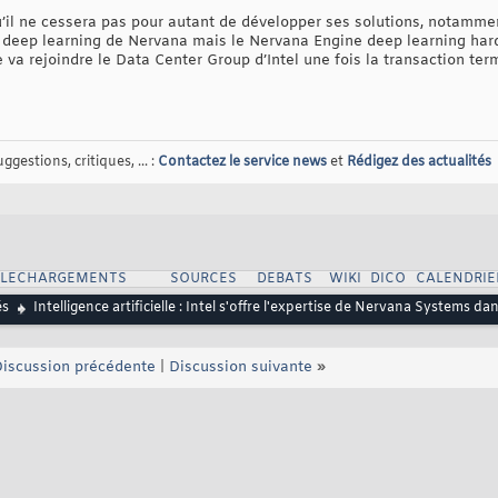
’il ne cessera pas pour autant de développer ses solutions, notamme
 deep learning de Nervana mais le Nervana Engine deep learning ha
 va rejoindre le Data Center Group d’Intel une fois la transaction te
gestions, critiques, ... :
Contactez le service news
et
Rédigez des actualités
ELECHARGEMENTS
SOURCES
DEBATS
WIKI
DICO
CALENDRIE
és
Intelligence artificielle : Intel s'offre l'expertise de Nervana Systems da
iscussion précédente
|
Discussion suivante
»