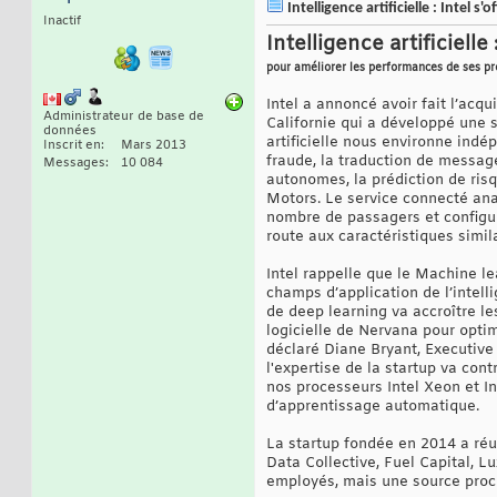
Intelligence artificielle : Intel 
Inactif
Intelligence artificiell
pour améliorer les performances de ses p
Intel a annoncé avoir fait l’acq
Administrateur de base de
Californie qui a développé une s
données
artificielle nous environne in
Inscrit en
Mars 2013
fraude, la traduction de messag
Messages
10 084
autonomes, la prédiction de risq
Motors. Le service connecté ana
nombre de passagers et configura
route aux caractéristiques simil
Intel rappelle que le Machine l
champs d’application de l’intell
de deep learning va accroître les
logicielle de Nervana pour optim
déclaré Diane Bryant, Executive
l'expertise de la startup va cont
nos processeurs Intel Xeon et In
d’apprentissage automatique.
La startup fondée en 2014 a réus
Data Collective, Fuel Capital, L
employés, mais une source proche