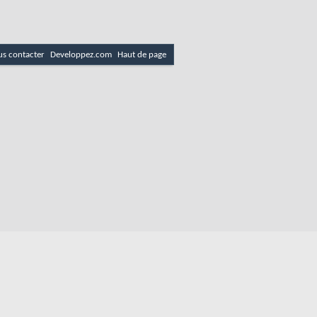
s contacter
Developpez.com
Haut de page
es
Politique de cookies