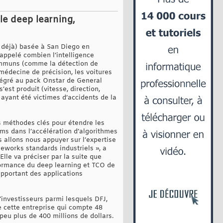
 le deep learning,
s déjà) basée à San Diego en
rappelé combien l’intelligence
communs (comme la détection de
édecine de précision, les voitures
intégré au pack Onstar de General
st produit (vitesse, direction,
 ayant été victimes d’accidents de la
es méthodes clés pour étendre les
tems dans l’accélération d’algorithmes
us allons nous appuyer sur l’expertise
meworks standards industriels », a
lle va préciser par la suite que
erformance du deep learning et TCO de
upportant des applications
’investisseurs parmi lesquels DFJ,
de cette entreprise qui compte 48
peu plus de 400 millions de dollars.