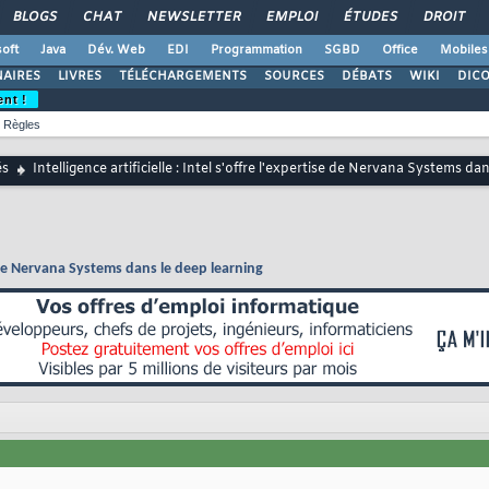
BLOGS
CHAT
NEWSLETTER
EMPLOI
ÉTUDES
DROIT
oft
Java
Dév. Web
EDI
Programmation
SGBD
Office
Mobiles
AIRES
LIVRES
TÉLÉCHARGEMENTS
SOURCES
DÉBATS
WIKI
DIC
ent !
Règles
és
Intelligence artificielle : Intel s'offre l'expertise de Nervana Systems da
ise de Nervana Systems dans le deep learning