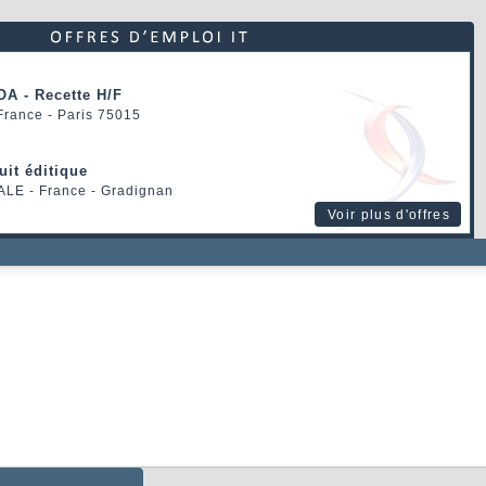
OA - Recette H/F
 France - Paris 75015
uit éditique
ALE
- France - Gradignan
Voir plus d'offres