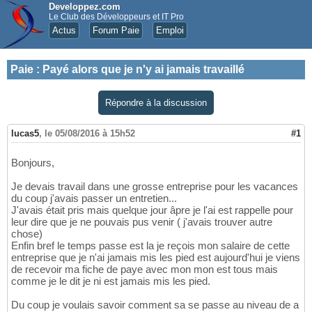
Developpez.com
Le Club des Développeurs et IT Pro
Actus
Forum Paie
Emploi
Paie
:
Payé alors que je n'y ai jamais travaillé
Répondre à la discussion
lucas5
,
le 05/08/2016 à 15h52
#1
Bonjours,
Je devais travail dans une grosse entreprise pour les vacances
du coup j'avais passer un entretien...
J'avais était pris mais quelque jour âpre je l'ai est rappelle pour
leur dire que je ne pouvais pus venir ( j'avais trouver autre
chose)
Enfin bref le temps passe est la je reçois mon salaire de cette
entreprise que je n'ai jamais mis les pied est aujourd'hui je viens
de recevoir ma fiche de paye avec mon mon est tous mais
comme je le dit je ni est jamais mis les pied.
Du coup je voulais savoir comment sa se passe au niveau de a