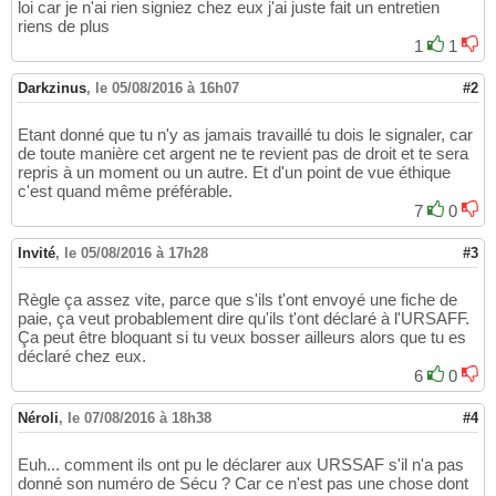
loi car je n'ai rien signiez chez eux j'ai juste fait un entretien
riens de plus
1
1
Darkzinus
,
le 05/08/2016 à 16h07
#2
Etant donné que tu n'y as jamais travaillé tu dois le signaler, car
de toute manière cet argent ne te revient pas de droit et te sera
repris à un moment ou un autre. Et d'un point de vue éthique
c'est quand même préférable.
7
0
Invité
,
le 05/08/2016 à 17h28
#3
Règle ça assez vite, parce que s'ils t'ont envoyé une fiche de
paie, ça veut probablement dire qu'ils t'ont déclaré à l'URSAFF.
Ça peut être bloquant si tu veux bosser ailleurs alors que tu es
déclaré chez eux.
6
0
Néroli
,
le 07/08/2016 à 18h38
#4
Euh... comment ils ont pu le déclarer aux URSSAF s'il n'a pas
donné son numéro de Sécu ? Car ce n'est pas une chose dont