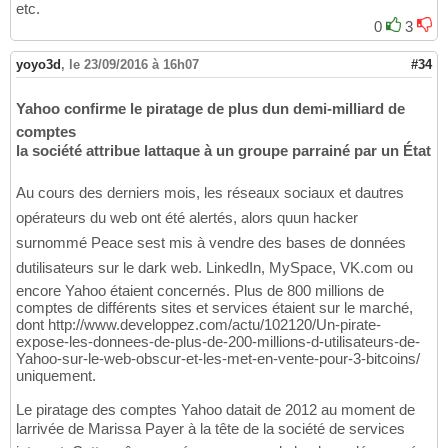
etc.
0
3
yoyo3d
,
le 23/09/2016 à 16h07
#34
Yahoo confirme le piratage de plus dun demi-milliard de
comptes
la société attribue lattaque à un groupe parrainé par un État
Au cours des derniers mois, les réseaux sociaux et dautres
opérateurs du web ont été alertés, alors quun hacker
surnommé Peace sest mis à vendre des bases de données
dutilisateurs sur le dark web. LinkedIn, MySpace, VK.com ou
encore Yahoo étaient concernés. Plus de 800 millions de
comptes de différents sites et services étaient sur le marché,
dont http://www.developpez.com/actu/102120/Un-pirate-
expose-les-donnees-de-plus-de-200-millions-d-utilisateurs-de-
Yahoo-sur-le-web-obscur-et-les-met-en-vente-pour-3-bitcoins/
uniquement.
Le piratage des comptes Yahoo datait de 2012 au moment de
larrivée de Marissa Payer à la tête de la société de services