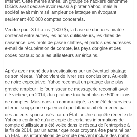
internet. Cette même année, un groupe de hackers dénommé
D33ds avait déclaré avoir réussi à pirater Yahoo, mais la
société avait minimisé lampleur de lattaque en évoquant
seulement 400 000 comptes concernés.
Vendue pour 3 bitcoins (1800 $), la base de données piratée
contenait entre autres, les noms dutilisateurs, les dates de
naissance, des mots de passe chiffrés, et parfois des adresses
e-mail de récupération de compte, les pays dorigine et des
codes postaux pour les utilisateurs américains.
Après avoir mené des investigations sur un éventuel piratage
de son réseau, Yahoo vient de livrer ses conclusions. Au-delà
de notre expectative, Yahoo reconnait un piratage dune plus
grande ampleur : le fournisseur de messagerie reconnait avoir
été victime, en 2014, dun piratage touchant plus de 500 millions
de comptes. Mais dans un communiqué, la société de services
internet soupçonne également que lattaque ait été menée par
des acteurs sponsorisés par un État : « Une enquête récente de
Yahoo a confirmé qu'une copie de certaines informations de
compte d'utilisateur a été volée dans le réseau de l'entreprise à
la fin de 2014, par un acteur que nous croyons être parrainé par
un État. Les informations de compte peuvent inclure des noms,