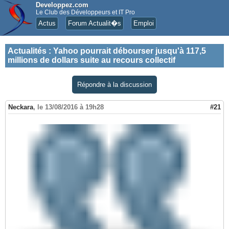
Developpez.com
Le Club des Développeurs et IT Pro
Actus
Forum Actualit�s
Emploi
Actualités
:
Yahoo pourrait débourser jusqu'à 117,5
millions de dollars suite au recours collectif
Répondre à la discussion
Neckara
,
le 13/08/2016 à 19h28
#21