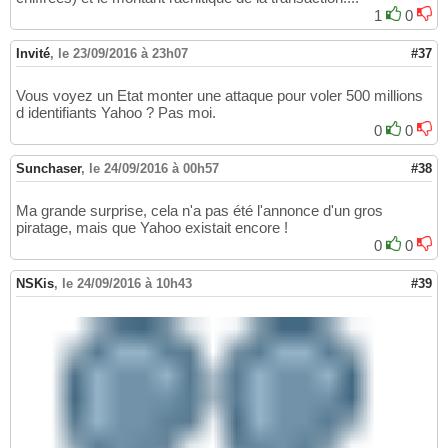
1
0
Invité
,
le 23/09/2016 à 23h07
#37
Vous voyez un Etat monter une attaque pour voler 500 millions
d identifiants Yahoo ? Pas moi.
0
0
Sunchaser
,
le 24/09/2016 à 00h57
#38
Ma grande surprise, cela n'a pas été l'annonce d'un gros
piratage, mais que Yahoo existait encore !
0
0
NSKis
,
le 24/09/2016 à 10h43
#39