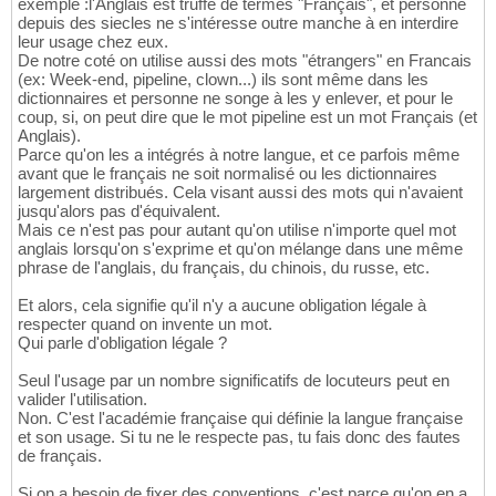
exemple :l'Anglais est truffé de termes "Français", et personne
depuis des siecles ne s'intéresse outre manche à en interdire
leur usage chez eux.
De notre coté on utilise aussi des mots "étrangers" en Francais
(ex: Week-end, pipeline, clown...) ils sont même dans les
dictionnaires et personne ne songe à les y enlever, et pour le
coup, si, on peut dire que le mot pipeline est un mot Français (et
Anglais).
Parce qu'on les a intégrés à notre langue, et ce parfois même
avant que le français ne soit normalisé ou les dictionnaires
largement distribués. Cela visant aussi des mots qui n'avaient
jusqu'alors pas d'équivalent.
Mais ce n'est pas pour autant qu'on utilise n'importe quel mot
anglais lorsqu'on s'exprime et qu'on mélange dans une même
phrase de l'anglais, du français, du chinois, du russe, etc.
Et alors, cela signifie qu'il n'y a aucune obligation légale à
respecter quand on invente un mot.
Qui parle d'obligation légale ?
Seul l'usage par un nombre significatifs de locuteurs peut en
valider l'utilisation.
Non. C'est l'académie française qui définie la langue française
et son usage. Si tu ne le respecte pas, tu fais donc des fautes
de français.
Si on a besoin de fixer des conventions, c'est parce qu'on en a