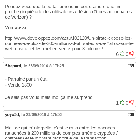
Pensez vous que le portail américain doit craindre une fin
proche (inquiétude des utilisateurs / désintérêt des actionnaires
de Verizon) ?
Voir aussi :
http://www.developpez.com/actu/102120/Un-pirate-expose-les-
donnees-de-plus-de-200-millions-d-utilisateurs-de-Yahoo-sur-le-
web-obscur-et-les-met-en-vente-pour-3-bitcoins/
6
0
Shepard
,
le 23/09/2016 à 17h25
#35
- Parrainé par un état
- Vendu 1800
Je sais pas vous mais moi ça me surprend
1
0
yoyo3d
,
le 23/09/2016 à 17h53
#36
Moi, ce qui m'interpelle, c'est le ratio entre les données
rattachées à 200 millions de comptes (même cryptées /
chiffrées) et le montant rachitique de la transaction....